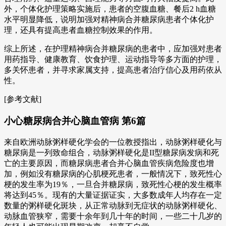
外，个体化护理策略实施后，患者的空腹血糖、餐后2 h血糖
水平明显降低，说明加强对精神病合并糖尿病患者个体化护
理，还具有提高患者血糖控制效果的作用。
综上所述，在护理精神病合并糖尿病的患者中，应加强对患者
用药指导、健康教育、饮食护理、运动指导等多方面的护理，
多关怀患者，并寻求家属支持，提高患者治疗信心及用药依从
性。
[参考文献]
小心糖尿病合并心脑血管病 第6篇
来自欧洲动脉粥样硬化学会的一位教授指出，动脉粥样硬化与
糖尿病是一列致命组合，动脉粥样硬化是II型糖尿病发病和死
亡的主要原因，而糖尿病患者合并心脑血管疾病危险度也增
加，例如没有糖尿病的心肌梗死患者，一般情况下，致死性心
梗的发生率为19％，一旦合并糖尿病，致死性心梗的发生概率
将达到45％。现有的大量证据证实，大多数成年人均存在一定
数量的粥样硬化斑块，从正常动脉到无症状的动脉粥样硬化、
动脉血管狭窄，需要十余年到几十年的时间，一些二十几岁的