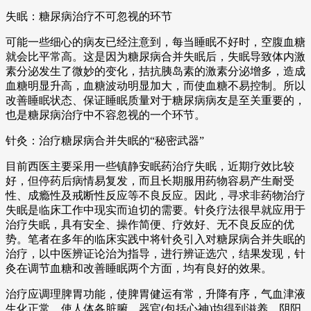
失眠：糖尿病治疗不可忽视的环节
可能一些细心的病友已经注意到，每当睡眠不好时，空腹血糖
就会比平常高。这是因为糖尿病合并失眠后，失眠导致体内激
素分泌发生了微妙的变化，拮抗胰岛素的激素分泌增多，造成
血糖明显升高，血糖波动明显加大，而使血糖不易控制。所以
改善睡眠状态、保证睡眠质量对于糖尿病病友是至关重要的，
也是糖尿病治疗中不容忽视的一个环节。
针灸：治疗糖尿病合并失眠的“秘密武器”
目前西医主要采用一些镇静安眠药治疗失眠，近期疗效比较
好，但停药后病情易复发，而且长期服用药物容易产生耐受
性、成瘾性及戒断性反应等不良反应。因此，寻求非药物治疗
失眠是临床工作中现实而迫切的需要。针灸疗法很早就应用于
治疗失眠，具有安全、操作简便、疗效好、无不良反应的优
势。笔者在多年的临床实践中将针灸引入对糖尿病合并失眠的
治疗，以中医辨证论治为指导，进行辨证选穴，结果发现，针
灸在调节血糖和改善睡眠两个方面，均有良好的效果。
治疗应调理脾胃功能，使脾胃健运有常，升降有序，气血津液
生化正常，使人体各脏腑、器官(包括心神)均得到滋养，阴阳