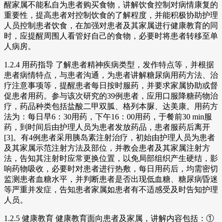
醒家属不能私自为患者购买食物，讲解饮食控制对病情康复的
重要性，提高患者对控制饮食的了解程度，并能积极协助护理
人员控制患者饮食，在加强对患者及其家属进行健康教育的同
时，应提醒周围人看管好自己的食物，必要时将患者转移至单
人病房。
1.2.4 用药指导 了解患者精神疾病类型，发作特点等，并根据
患者病情特点，与患者沟通，为患者讲解糖尿病用药方法、治
疗注意事项等，提醒患者每日按时服药，并要求家属协助或督
促患者用药。参与该次研究的39例患者，应用口服降糖药物治
疗，药品种类包括盐酸二甲双胍、格列本脲、达美康。用药方
法为：每日早6：30用药，下午16：00用药，于餐前30 min服
药，到时间后由护理人员为患者发放药品，患者服药后离开
[3]。有4例患者采用胰岛素注射治疗，初始由护理人员为患者
及其家属示范注射方法及部位，并教会患者及其家属注射方
法，告知其注射时应常更换位置，以免局部组织产生硬结，影
响药物吸收，必要时对患者进行热敷，每日用药后，均需密切
监测患者血糖水平，并判断患者是否出现低血糖、糖尿病昏迷
等严重并发症，告知患者家属如患者有不适感受及时告知护理
人员。
1.2.5 健康教育 健康教育面向患者及家属，讲解内容包括：①