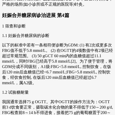
严格的场所(如小诊所或不正规的医院等)针灸。
妊娠合并糖尿病诊治进展 第4篇
1 筛查和诊断
1.1 妊娠合并糖尿病的诊断
以下的标准中若有一条相符便诊断为GDM: (1) 有2次或更多次
FBG值不低于5.8 mmol/L。 (2) 在OGTT的4项数值中有2项已经
超过常规范围。 (3) 50 gGCT 60 min内的血糖值超过11.1
mmol/L，同时FBG已经高于5.8 mmol/L[2]。为了便于管理，将
GDM分成不同级别，A1级:FBG<5.8 mmol/L, 控制饮食，在饭
后120 min后血糖值已经<6.7 mmol/L;FBG>5.8 mmol/L, 控制饮
食，经饮食控制, 在饭后120 min后血糖值已经超过6.7
mmol/L，属A2级。
1.2 试验糖耐量
我国通常选择75 g OGTT。其中OGTT的操作方法为：OGTT
前3 d饮食要正常，摄取碳水化合物的量不得低于150～200 g/d,
FBG检查前8～14 h不得进食，接着把75 g的葡萄糖置于200～