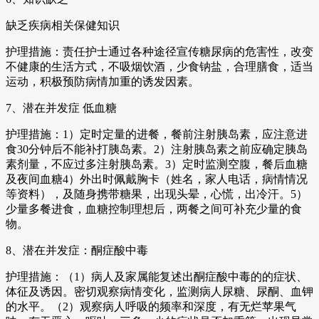
缺乏疾病相关保健知识
护理措施：责任护士通过各种途径宣传糖尿病的危害性，改变
不健康的生活方式，不吸烟饮酒，少食钠盐，合理膳食，适当
运动，积极预防病情加重的诱发因素。
7、潜在并发症 低血糖
护理措施：1）定时定量的进餐，餐前注射胰岛素，应注意进
食30分钟后不能补打胰岛素。2）注射胰岛素之前应确定胰岛
素剂量，不应过多注射胰岛素。3）定时监测空腹，餐后血糖
及夜间血糖4）外出时佩戴胸卡（姓名，家人电话，病情情况
等资料），及随身携带糖果，出现头晕，心慌，出冷汗。5）
少量多餐进食，血糖控制理想后，两餐之间可补充少量的食
物。
8、潜在并发症：酮症酸中毒
护理措施：（1）病人及家属能复述出酮症酸中毒的的症状、
体征及诱因。密切观察病情变化，监测病人尿糖、尿酮、血钾
的水平。（2）观察病人呼吸的频率和深度，有无烂苹果气