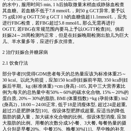
的水中) , 服用时间5 min, 1 h后抽取微量末梢血或静脉血检查
其血糖。若血糖不低于7.8 mmol/L，则50 g GCT异常, 要予以
75 g或100 g OGTT;50 g GCT 1 h的血糖值超11.1mmol/L，应先
进行FBG检查，若FBG超过5.8 mmol/L, 那么无需再进行
OGTT, 若FBG在常规范围内要马上予以OGTT检查[8]。倘若
妊娠24～28周检测均正常，但是在妊娠晚期检测出胎儿为巨大
儿、羊水量多等，应进行多次排查。
2 治疗妊娠合并糖尿病
2.1 饮食疗法
部分学者[9]觉得GDM患者每天的总热量应该为标准体重25～
30 kcal。以此为前提，应加150 kcal到妊娠前半期, 350 kca到妊
娠后半期。kg (标准体重) =cm (身高) -105, 其中三大营养素比
例为:每天的总热量中有50%～60%的碳水化合物, 15%～20%的
蛋白质, 20%～30%的脂肪, BMI (体重指数) =kg (孕前体重) /m2
(身高2) , 18:00～24:00正常, 低于18是消瘦体型, 超过24是超重,
超过25是肥胖体型[10]。假设体型肥胖或超重, 应适当的降低
脂肪的摄入量，加大碳水化合物的比例。假设体型消瘦, 应加
大脂肪的比例。用餐的次数分成3小餐、3大餐, 每餐热量的摄
入分别是早餐20%、中餐35%、晚餐30%[11]。早中晚的补充