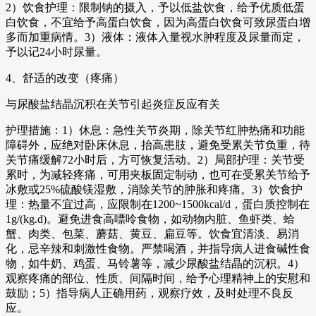
2）饮食护理：限制钠的摄入，予以低盐饮食，给予优质低蛋
白饮食，不宜给予高蛋白饮食，因为高蛋白饮食可致尿蛋白增
多而加重病情。3）液体：液体入量视水肿程度及尿量而定，
予以记24小时尿量。
4、舒适的改变（疼痛）
与尿酸盐结晶沉积在关节引起炎症反应有关
护理措施：1）休息：急性关节炎期，除关节红肿热痛和功能
障碍外，应绝对卧床休息，抬高患肢，避免受累关节负重，待
关节痛缓解72小时后，方可恢复活动。2）局部护理：关节受
累时，为减轻疼痛，可用夹板固定制动，也可在受累关节给予
冰敷或25%硫酸镁湿敷，消除关节的肿胀和疼痛。3）饮食护
理：热量不宜过高，应限制在1200~1500kcal/d，蛋白质控制在
1g/(kg.d)。避免进食高嘌呤食物，如动物内脏、鱼虾类、蛤
蟹、肉类、包菜、蘑菇、黄豆、扁豆等。饮食宜清淡、易消
化，忌辛辣和刺激性食物。严禁喝酒，并指导病人进食碱性食
物，如牛奶、鸡蛋、马铃薯等，减少尿酸盐结晶的沉积。4）
观察疼痛的部位、性质、间隔时间，给予心理精神上的安慰和
鼓励；5）指导病人正确用药，观察疗效，及时处理不良反
应。