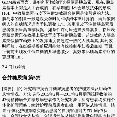
GDM患者而言，最好的药物治疗选择便是胰岛素。现在, 胰岛
素基本上都是人工合成的，在孕期使用不会导致抗体的形成
[16]。中效胰岛素与皮下注射短效融合使用是较普遍的方法。
胰岛素的剂量一般是以受孕时间和孕妇体重计算的，而后依据
病人的血糖情况适当予以调整[17]。若重复皮下注射胰岛素后
患者依旧呈高血糖状况，如条件许可应选择胰岛素泵。临床表
示胰岛素泵在效果上要优于皮下注射胰岛素。超短效的人胰岛
素类似物在药效上的发挥速度要超过一般的人胰岛素, 其药效
时间短，在妊娠期餐前应用能够有效控制孕妇餐后血糖, 而且
下餐前出现发生低血糖的几率也减少，其效果比胰岛素治疗的
更显著[18]。
2.4 口服药物
合并糖尿病 第5篇
[摘要] 目的 研究精神病合并糖尿病患者的护理方法及用药依
从性情况。方法 选取2015年2月―2017年2月期间该院收治的
43例精神病合并糖尿病患者作为研究对象，所有患者均实施个
体化护理策略，统计护理前后患者血糖、用药依从性情况。结
果 个体化护理策略实施后患者的自我管理能力在用药依从
性、合理饮食依从性、合理运动依从性以及生活自理能力执行