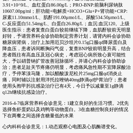
3.91×10^9/L、血红蛋白86.00g/L；PRO-BNP:前脑利尿钠肽
10607.00pg/ml；肝功能+电解质+HCO3+Glu+P+肾功能+CRP:
尿素11.10mmo1/L、肌酐191.00μmo1/L、尿酸534.50μmo1/L、
C-反应蛋白51.54mg/L、白蛋白26.80g/L；血沉:血沉120。上级
医生指示：患者复查白蛋白较前继续下降，血肌酐较前无明显
好转，予请营养科会诊协助制定营养计划，请肾内科会诊协助
糖尿病肾病，治疗上加用厄贝沙坦片0.15g口服qd降尿蛋白及
降血压，患者诉间断胸闷气促，复查BNP较前明显升高，结合
患者既往有高血压及冠心病史，考虑冠心病所致心衰可能性
大，予以硝普钠扩管改善冠脉循环，并请心内科会诊协助诊
治；患者足趾关节疼痛仍明显，考虑痛风急性期不宜降尿酸治
疗，予停苯溴马隆，加以醋酸泼尼松片25mg口服qd消炎止
痛，同时辅以注射用泮托拉唑钠40mg静滴qd护胃治疗；患者
使用头孢甲肟抗感染治疗已有4天，今日予以减量至1g静滴
q12h继续抗感染治疗。
2016-4-7临床营养科会诊意见：1建立良好的生活习惯。2优先
选择鱼虾蛋奶以及鸡鸭等动物蛋白。3在血糖控制良好的情况
下在两餐之间选择含糖量低的水果
心内科科会诊意见：1.动态观察心电图及心肌酶谱变化。