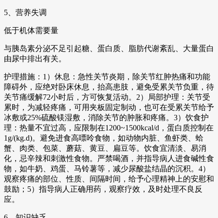
5、营养失调
低于机体需要量
与胰岛素分泌不足引起糖、蛋白质、脂肪代谢紊乱、大量蛋白
由尿中排出有关。
护理措施：1）休息：急性关节炎期，除关节红肿热痛和功能
障碍外，应绝对卧床休息，抬高患肢，避免受累关节负重，待
关节痛缓解72小时后，方可恢复活动。2）局部护理：关节受
累时，为减轻疼痛，可用夹板固定制动，也可在受累关节给予
冰敷或25%硫酸镁湿敷，消除关节的肿胀和疼痛。3）饮食护
理：热量不宜过高，应限制在1200~1500kcal/d，蛋白质控制在
1g/(kg.d)。避免进食高嘌呤食物，如动物内脏、鱼虾类、蛤
蟹、肉类、包菜、蘑菇、黄豆、扁豆等。饮食宜清淡、易消
化，忌辛辣和刺激性食物。严禁喝酒，并指导病人进食碱性食
物，如牛奶、鸡蛋、马铃薯等，减少尿酸盐结晶的沉积。4）
观察疼痛的部位、性质、间隔时间，给予心理精神上的安慰和
鼓励；5）指导病人正确用药，观察疗效，及时处理不良反
应。
6、知识缺乏