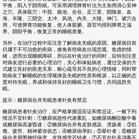
平衡，阳入于阴而眠。可采用调理脾胃针法为主加用清心安神
之穴。具体取穴：中脘、曲池、合谷、足三里、阴陵泉、血
海、丰隆、三阴交、太冲、风池、内关、大陵、神门。诸穴合
用，可使脾胃功能恢复，使人体脏腑、器官均得到脾胃之滋
养。阴阳平衡，恢复正常的睡眠质量。
另外，在治疗过程中应注意了解病友失眠的原因。糖尿病目前
仍属于不可治愈的疾病，难免有些病友出现悲观、焦虑的情
绪，进而出现睡眠障碍，所以在针灸治疗的同时，应特别注意
对病友进行必要的心理治疗，关心和体贴病友，通过交谈的方
式建立良好的医患关系，耐心疏导其不良的心理情绪，同时帮
助病友了解睡眠的生理规律及失眠的性质和根源，以正确的态
度对待失眠，养成和保持良好的睡眠卫生习惯，共同战胜失
眠。
提示：糖尿病合并失眠患者针灸有禁忌
糖尿病患者针灸治疗，应严格掌握适应证和禁忌证。一般下列
情况不宜针刺：①糖尿病急性代谢紊乱，如糖尿病酮症酸中毒
或糖尿病高渗昏迷；②糖尿病合并有皮肤感染、溃疡者；③饥
饿、疲劳、精神紧张状态；④糖尿病孕妇；⑤晕针者；⑥糖尿
病合并周围神经病变、皮肤感觉迟钝者；⑦不宜在针具消毒不