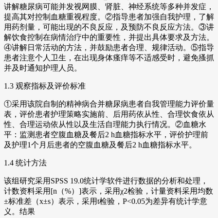
讲解糖尿病可能并发视网膜、肾脏、神经系统等多种并发症，
提高其对控制血糖重视程度。②指导患者加强自我护理，了解
用药剂量，可能出现的不良反应，及预防不良反应方法。③讲
解饮食控制在病情治疗中的重要性，并提出具体要求及方法。
④讲解日常活动的方法，并鼓励患者合理、规律活动。⑤指导
患者注意个人卫生，在出现身体瘙痒等不适感受时，避免搔抓
并及时通知护理人员。
1.3 观察指标及评价标准
①采用该院自制的精神病合并糖尿病患者自我管理能力评价量
表，评价患者护理策略实施前、后用药依从性、合理饮食依从
性、合理运动依从性以及生活自理能力执行情况。②血糖水
平：监测患者空腹血糖及餐后2 h血糖指标水平，评价护理前
及护理1个月后患者的空腹血糖及餐后2 h血糖指标水平。
1.4 统计方法
该组研究采用SPSS 19.0统计学软件进行数据的分析和处理，
计数资料采用[n（%）]表示，采用χ2检验，计量资料采用均数
±标准差（x±s）表示，采用t检验，P<0.05为差异有统计学意
义。结果