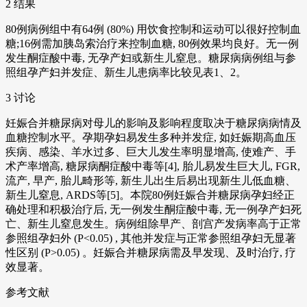
2 结果
80例病例组中有64例 (80%) 用饮食控制和运动可以很好控制血
糖;16例需加胰岛索治疗来控制血糖, 80例效果均良好。无一例
发生酮症酸中毒, 无孕产妇或新生儿窒息。糖尿病病例组与参
照组孕产妇并发症、新生儿患病率比较见表1、2。
3 讨论
妊娠合并糖尿病对母儿的影响及影响程度取决于糖尿病病情及
血糖控制水平。孕期孕妇易发生多种并发症, 如妊娠期高血压
疾病、感染、羊水过多、巨大儿发生率明显增高, 使难产、手
术产率增高, 糖尿病酮症酸中毒等[4], 胎儿易发生巨大儿, FGR,
流产, 早产, 胎儿畸形等, 新生儿出生后易出现新生儿低血糖、
新生儿窒息, ARDS等[5]。本院80例妊娠合并糖尿病孕妇经正
确处理和积极治疗后, 无一例发生酮症酸中毒, 无一例孕产妇死
亡、新生儿窒息发生。病例组除早产、剖宫产发病率高于正常
参照组孕妇外 (P<0.05) , 其他并发症与正常参照组孕妇无显著
性区别 (P>0.05) 。妊娠合并糖尿病需及早发现、及时治疗, 疗
效显著。
参考文献