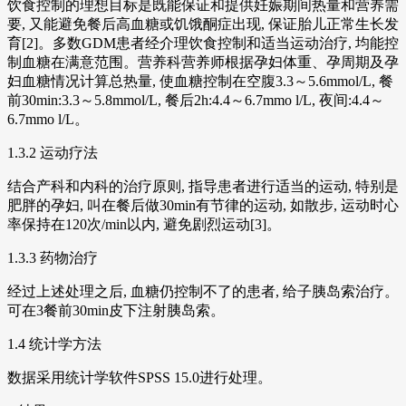
饮食控制的理想目标是既能保证和提供妊娠期间热量和营养需
要, 又能避免餐后高血糖或饥饿酮症出现, 保证胎儿正常生长发
育[2]。多数GDM患者经介理饮食控制和适当运动治疗, 均能控
制血糖在满意范围。营养科营养师根据孕妇体重、孕周期及孕
妇血糖情况计算总热量, 使血糖控制在空腹3.3～5.6mmol/L, 餐
前30min:3.3～5.8mmol/L, 餐后2h:4.4～6.7mmo l/L, 夜间:4.4～
6.7mmo l/L。
1.3.2 运动疗法
结合产科和内科的治疗原则, 指导患者进行适当的运动, 特别是
肥胖的孕妇, 叫在餐后做30min有节律的运动, 如散步, 运动时心
率保持在120次/min以内, 避免剧烈运动[3]。
1.3.3 药物治疗
经过上述处理之后, 血糖仍控制不了的患者, 给子胰岛索治疗。
可在3餐前30min皮下注射胰岛索。
1.4 统计学方法
数据采用统计学软件SPSS 15.0进行处理。