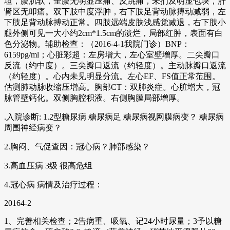
坦，腹肌软，全腹无明显压痛、反跳痛，未扪及明显包块，肝
肾区无叩痛。双下肢中度浮肿，右下肢足背动脉搏动减弱，左
下肢足背动脉搏动正常。四肢远端皮肤浅感觉减退，右下肢小
腿外侧可见一大小约2cm*1.5cm的溃烂，局部红肿，表面有白
色分泌物。辅助检查：（2016-4-1我院门诊）BNP：
6159pg/ml；心脏彩超：左房增大，左心室壁增厚。二尖瓣口
反流（约中度）。三尖瓣口返流（约轻度）。主动脉瓣口返流
（约轻度）。心内未见明显分流。左心EF、FS值正常范围。
估测肺动脉收缩压增高。胸部CT：双肺炎症。心脏增大，冠
脉管壁钙化。双侧胸腔积液。右侧胸膜局部增厚。
.入院诊断: 1.2型糖尿病 糖尿病足 糖尿病视网膜病变？ 糖尿病
周围神经病变？
2.胸闷、气促查因：冠心病？肺部感染？
3.高血压病 3级 很高危组
4.冠心病 病情及治疗过程：
20164-2
1、完善相关检查；2告病重、吸氧、记24小时尿量；3予以糖