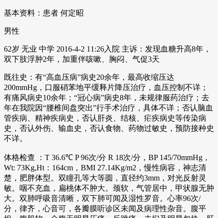
基本资料：患者 何定昭
男性
62岁 无业 中学 2016-4-2 11:26入院 主诉：发现血糖升高8年，
双下肢浮肿2年，加重伴咳嗽、胸闷、气促3天
既往史：有“高血压病”病史20余年，最高收缩压达
200mmHg，口服硝苯地平缓释片降压治疗，血压控制不详；
有痛风病史10余年；“冠心病”病史8年，未规律服药治疗；去
年在我院因“腰椎间盘突出”行手术治疗，具体不详；否认脑血
管疾病、精神疾病史，否认肝炎、结核、疟疾病史等传染病
史，否认外伤、输血史，否认食物、药物过敏史，预防接种史
不详。
体格检查 ：T 36.6℃ P 96次/分 R 18次/分，BP 145/70mmHg，
Wt: 73Kg,Ht：164cm，BMI 27.14Kg/m2，慢性病容，神志清
楚，肥胖体型。双瞳孔等大等圆，直径约3mm，对光反射灵
敏。咽不充血，扁桃体不肿大。颈软，气管居中，甲状腺无肿
大。双肺呼吸音清晰，双下肺可闻及湿性罗音。心率96次/
分，律齐，心音可，各瓣膜听诊区未闻及病理性杂音。腹平