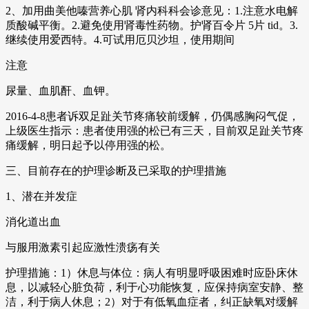
2、加用曲美他嗪营养心肌 肾内科科会诊意见：1.注意水电解
质酸碱平衡。2.避免使用肾毒性药物。护肾百令片 5片 tid。3.
继续使用爱西特。4.可试用厄贝沙坦，使用期间
注意
尿量、血肌酐、血钾。
2016-4-8患者诉双足趾关节疼痛较前缓解，仍偶感胸闷气促，
上级医生指示：患者使用强的松已有三天，目前双足趾关节疼
痛缓解，明日起予以停用强的松。
三、目前存在的护理诊断及已采取的护理措施
1、潜在并发症
消化道出血
与服用激素引起应激性溃疡有关
护理措施：1）休息与体位：病人有明显呼吸困难时应卧床休
息，以减轻心脏负荷，利于心功能恢复，应保持病室安静、整
洁，利于病人休息；2）对于有低氧血症者，纠正缺氧对缓解