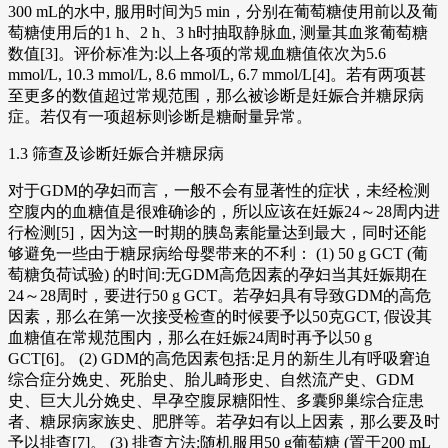
300 mL的水中, 服用时间为5 min，分别在葡萄糖使用前以及葡
萄糖使用后的1 h、2 h、3 h时抽取静脉血, 测量其血浆葡萄糖
数值[3]。评价标准为:以上各项的常规血糖值依次为5.6
mmol/L, 10.3 mmol/L, 8.6 mmol/L, 6.7 mmol/L[4]。若有两项甚
至更多的数值超过常规范围，那么被诊断是妊娠合并糖尿病
症。若仅有一项超标则诊断是糖耐量异常。
1.3 筛查及诊断妊娠合并糖尿病
对于GDM的孕妇而言，一般不会有显著性的症状，未经检测
空腹内的血糖值是很难确诊的，所以应该在妊娠24～28周内进
行检测[5]，因为这一时期的胰岛素能量达到最大，同时还能
够避免一些由于糖尿病给母婴带来的不利： (1) 50 g GCT (葡
萄糖负荷试验) 的时间:无GDM高危因素的孕妇当其妊娠期在
24～28周时，要进行50 g GCT。若孕妇具有导致GDM的高危
因素，那么在第一次接受检查的时候要予以50克GCT, 假设其
血糖值在常规范围内，那么在妊娠24周时再予以50 g
GCT[6]。 (2) GDM的高危因素包括:足月的新生儿有呼吸窘迫
综合症分娩史、死胎史、胎儿畸形史、自然流产史、GDM
史、巨大儿分娩史、早孕空腹尿糖阳性、多囊卵巢综合症患
者、糖尿病家族史、肥胖等。若孕妇有以上因素，那么要及时
予以排查[7]。 (3) 排查方法:随机服用50 g葡萄糖 (置于200 mL