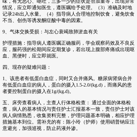
味，有无恶心、呕吐，三多一少的症状是否加重等，出现异常
情况，应立即通知医生，遵医嘱给予处理。（3）准确及时地
记录24h出入水量。（4）指导病人合理地控制饮食，避免饮食
不当、创伤等诱发酮症酸中毒的因素。
9、气体交换受损：与左心衰竭致肺淤血有关
护理措施：指导病人遵医嘱正确服药，学会观察药效及不良反
应，服药强的松期间应定期复诊，若出现上腹部疼痛或出现呕
血、黑便时，应立即就医。
四、现存的疑难问题：
1、该患者有低蛋白血症，同时又合并痛风。糖尿病肾病合并
有低蛋白血症的病人，蛋白的摄入1.5-2.0/(kg.d)，而痛风的患
者要控制蛋白的摄入在1g/(kg.d)。
五、床旁查看病人，主查人行体格检查： 通过全面的体格检
查，病人的基本情况与责任护士汇报基本一致，责任护士对该
病人病情熟悉，收集资料完整，护理问题基本明确，相应护理
措施基本到位。需补充的有：陈小玲（护师）使用硝普钠应注
意避光，加强巡视，防止药液外渗。