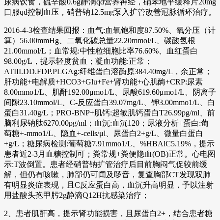
尿病饮食，硫辛酸0.6g静滴qd营养神经，硝苯地平缓释片20mg
口服qd控制血压，硝普钠12.5mg泵入扩管改善冠脉循环治疗。
2016-4-3检查结果回报：血气:血氧饱和度87.50%、氧分压（计
算）56.00mmHg、二氧化碳总量22.20mmol/L、碳酸氢根
21.00mmol/L；血常规:中性粒细胞比率76.60%、血红蛋白
98.00g/L，提示轻度贫血；凝血功能:正常；
ATIII.DD.FDP.PLGAg:纤维蛋白溶酶原384.40mg/L，余正常；
肝功能+电解质+HCO3+Glu+Fe+肾功能+心肌酶+CRP:尿素
8.00mmo1/L、肌酐192.00μmo1/L、尿酸619.60μmo1/L、阴离子
间隙23.10mmol/L、C-反应蛋白39.07mg/L、钾3.00mmo1/L、白
蛋白31.40g/L；PRO-BNP+肌钙:超敏肌钙蛋白T26.99pg/ml、前
脑利尿钠肽6270.00pg/ml；血沉:血沉120；尿液分析+蛋白:葡
萄糖+-mmo1/L、隐血+-cells/μl、尿蛋白2+g/L、微量白蛋白
+g/L；糖尿病检测:葡萄糖7.91mmo1/L、%HBAlC5.19%，提示
患者近2-3月血糖控制可；粪常规+粪便隐血(OB)正常。心电图
示:T波倒置。患者经硝普钠扩管治疗后目前胸闷气促较前缓
解，但仍有咳嗽，肺部仍可闻及啰音，复查胸部CT发现双肺
有明显炎症表现，且C反应蛋白高，血沉升高明显，予以注射
用盐酸头孢甲肟2g静滴Q12H抗感染治疗；
2、患者肌酐高，提示肾功能损害，且尿蛋白2+，结合患者糖