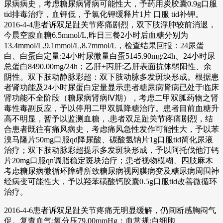
尿病病史，考虑糖尿病肾病可能性大，予药用炭胶囊0.9g口服
tid排毒治疗，血钾低，予氯化钾缓释片1片 口服 tid补钾。
2016-4-4患者诉双足趾关节疼痛剧烈，双下肢浮肿较前消退，
今晨空腹血糖6.5mmol/L,昨日三餐2小时后血糖分别为
13.4mmol/L,9.1mmol/L,8.7mmol/L，检查结果回报：24尿蛋
白、白蛋白定量:24小时尿微量白蛋5145.90mg/24h、24小时尿
总蛋白8490.00mg/24h；乙肝+丙肝:乙肝表面抗体弱阳性、余
阴性。双下肢动静脉彩超：双下肢动脉多发斑块形成。根据患
者肾功能及24小时尿蛋白定量显示患者糖尿病肾病已处于临床
肾功能不全阶段（糖尿病肾病Ⅳ期），考虑二甲双胍药物之肾
毒性毒副反应，予以停用二甲双胍降糖治疗。患者目前血糖升
高不明显，暂予以监测血糖，.患者双足趾关节疼痛剧烈，结
合患者既往有痛风病史，考虑痛风急性发作可能性大，予以苯
溴马隆片50mg口服qd降尿酸、碳酸氢钠片1g口服tid简化尿液
治疗；双下肢动脉彩超提示多发斑块形成，予以阿托伐他汀钙
片20mg口服qn调脂稳定斑块治疗；患者视物模糊、四肢麻木
考虑糖尿病微循环障碍所致糖尿病视网膜病变及糖尿病周围神
经病变可能性大，予以羟苯磺酸钙胶囊0.5g口服tid改善微循环
治疗。
2016-4-6患者诉双足趾关节疼痛无明显缓解，仍间断感胸闷气
促。复查血气:氧分压79.00mmHg；血常规:白细胞