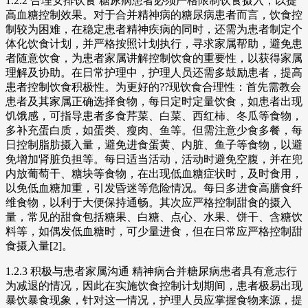
1.2.2 合理安排饮食 糖尿病患者必须严格限制饮食摄入，以提
高血糖控制效果。对于合并精神病的糖尿病患者而言，饮食控
制较为困难，在稳定患者精神疾病的同时，还需为患者制定个
体化饮食计划，并严格按照计划执行，寻求家属帮助，避免患
者随意饮食，为患者家属讲解控制饮食的重要性，以获得家属
理解及协助。在日常护理中，护理人员还需多鼓励患者，提高
患者控制饮食积极性。为更好的??现饮食合理性：首先需教会
患者及其家属正确选择食物，每日定时定量饮食，如患者出现
饥饿感，可指导患者多食芹菜、白菜、西红柿、冬瓜等食物，
多补充蛋白质，如蛋类、瘦肉、鱼等。但需注意少食多餐，每
日控制脂肪摄入量，避免进食蛋黄、内脏、鱼子等食物，以避
免增加肾脏负担等。每日适当活动，活动时避免空腹，并在兜
内放葡萄干、糖块等食物，在出现低血糖症状时，及时食用，
以免低血糖加重，引发昏迷等危险情况。每日多进食高膳食纤
维食物，以利于大便保持通畅。其次应严格控制甜食的摄入
量，常见的甜食包括糖果、白糖、点心、水果、饼干、含糖饮
料等，如偶发低血糖时，可少量进食，但在日常应严格控制甜
食摄入量[2]。
1.2.3 积极与患者家属沟通 精神病合并糖尿病患者具有意志行
为减退的情况，因此在实施饮食控制计划期间，患者极易出现
暴饮暴食现象，针对这一情况，护理人员应掌握食物来源，提