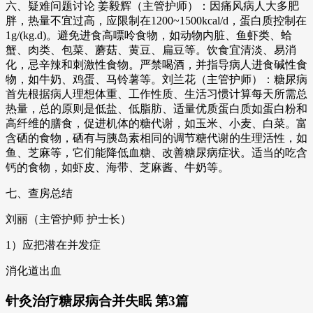
六、疑难问题讨论 姜毅辉（主管护师）：因痛风病人大多肥
胖，热量不宜过高，应限制在1200~1500kcal/d，蛋白质控制在
1g/(kg.d)。避免进食高嘌呤食物，如动物内脏、鱼虾类、蛤
蟹、肉类、包菜、蘑菇、黄豆、扁豆等。饮食宜清淡、易消
化，忌辛辣和刺激性食物。严禁喝酒，并指导病人进食碱性食
物，如牛奶、鸡蛋、马铃薯等。刘兰花（主管护师）：糖尿病
首先根据病人理想体重、工作性质、生活习惯计算每天所需总
热量，总的原则是低盐、低脂肪、适量优质蛋白质如蛋白粉和
高纤维的膳食，促进机体的糖代谢，如玉米、小麦、白菜。富
含硒的食物，硒有与胰岛素相同的调节糖代谢的生理活性，如
鱼、芝麻等，它们能降低血糖、改善糖尿病症状。适当的吃含
钙的食物，如虾皮、海带、芝麻酱、牛奶等。
七、查房总结
刘丽（主管护师 护士长）
1）应把潜在并发症
消化道出血
针灸治疗糖尿病合并失眠 第3篇