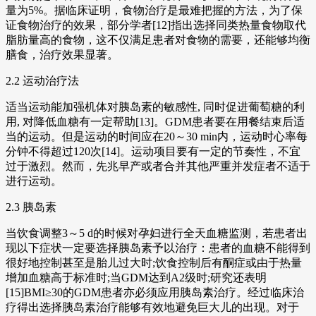
量为5%。据临床证明，食物治疗是最难把握的方法，为了保
证食物治疗的效果，部分学者[12]指出选择同类热量食物取代
脂肪量高的食物，这不仅满足患者对食物的需要，还能够均衡
膳食，治疗效果显著。
2.2 运动治疗法
适当运动能加强机体对胰岛素的敏感性, 同时促进葡萄糖的利
用, 对降低血糖有一定帮助[13]。GDM患者要在用餐结束后适
当的运动。但是运动的时间应在20～30 min内，运动时心率每
分钟不得超过120次[14]。运动项目要有一定的节奏性，不宜
过于激烈。然而，先兆早产或者合并其他严重并发症者不适于
进行运动。
2.3 胰岛素
当饮食调整3～5 d的时候对孕妇进行全天血糖监测，若患者出
现以下症状一定要选择胰岛素予以治疗：患者的血糖不能得到
很好地控制甚至是胎儿过大时;饮食控制后有酮症或由于热量
增加血糖高于标准时;当GDM达到A2级时;研究还表明
[15]BMI≥30的GDM患者亦必须应用胰岛素治疗。经过临床治
疗得出选择胰岛素治疗能够有效地避免巨大儿的出现。对于