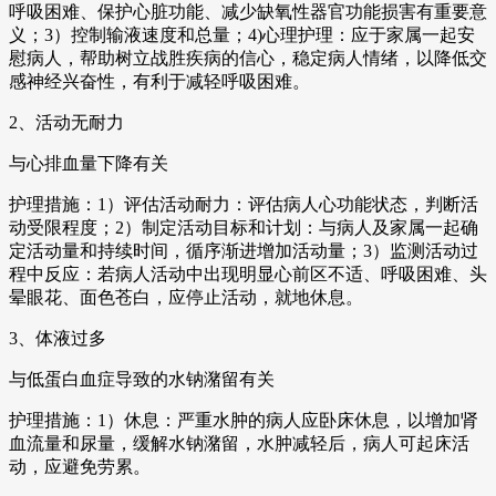
呼吸困难、保护心脏功能、减少缺氧性器官功能损害有重要意
义；3）控制输液速度和总量；4)心理护理：应于家属一起安
慰病人，帮助树立战胜疾病的信心，稳定病人情绪，以降低交
感神经兴奋性，有利于减轻呼吸困难。
2、活动无耐力
与心排血量下降有关
护理措施：1）评估活动耐力：评估病人心功能状态，判断活
动受限程度；2）制定活动目标和计划：与病人及家属一起确
定活动量和持续时间，循序渐进增加活动量；3）监测活动过
程中反应：若病人活动中出现明显心前区不适、呼吸困难、头
晕眼花、面色苍白，应停止活动，就地休息。
3、体液过多
与低蛋白血症导致的水钠潴留有关
护理措施：1）休息：严重水肿的病人应卧床休息，以增加肾
血流量和尿量，缓解水钠潴留，水肿减轻后，病人可起床活
动，应避免劳累。