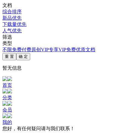
文档
综合排序
新品优先
下载量优先
人气优先
筛选
类型
不限
免费
付费
原创
VIP专享
VIP免费
优质文档
重 置
确 定
暂无信息
首页
分类
会员
我的
您好，有任何疑问请与我们联系！