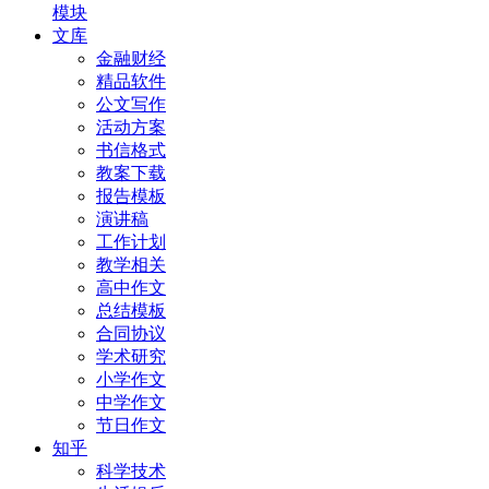
模块
文库
金融财经
精品软件
公文写作
活动方案
书信格式
教案下载
报告模板
演讲稿
工作计划
教学相关
高中作文
总结模板
合同协议
学术研究
小学作文
中学作文
节日作文
知乎
科学技术