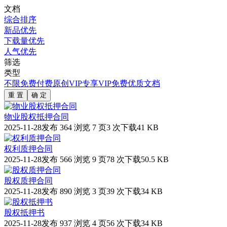
文档
综合排序
新品优先
下载量优先
人气优先
筛选
类型
不限
免费
付费
原创
VIP专享
VIP免费
优质文档
重 置
确 定
物业股权抵押合同
2025-11-28发布
364 浏览
7 页
3 次下载
41 KB
权利质押合同
2025-11-28发布
566 浏览
9 页
78 次下载
50.5 KB
股权质押合同
2025-11-28发布
890 浏览
3 页
39 次下载
34 KB
股权抵押书
2025-11-28发布
937 浏览
4 页
56 次下载
34 KB