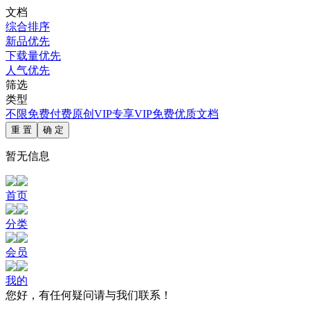
文档
综合排序
新品优先
下载量优先
人气优先
筛选
类型
不限
免费
付费
原创
VIP专享
VIP免费
优质文档
重 置
确 定
暂无信息
首页
分类
会员
我的
您好，有任何疑问请与我们联系！