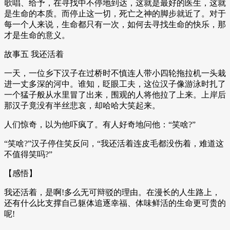
歌唱、给予，在寻找中不停地到达，这就是最好的医生，这就
是生命的本质。而停止这一切，死亡之神的脚步就近了。对于
每一个人来说，生命都只有一次，如何去寻找生命的快乐，那
才是生命的意义。
故事五 我还活着
一天，一位乡下汉子在过桥时不慎连人带小四轮拖拉机一头栽
进一丈多深的河中。谁知，眨眼工夫，这位汉子像游泳时扎了
一个猛子般从水里冒了出来，围观的人将他拉了上来。上岸后
那汉子竟没有半丝悲哀，却哈哈大笑起来。
人们惊奇，以为他吓疯了。有人好奇地问他：“笑啥?”
“笑啥?”汉子停住笑反问，“我还活着连皮毛都没伤着，难道这
不值得笑吗?”
【感悟】
我还活着，是啊!多么无可辩驳的理由。在漫长的人生路上，
还有什么比支撑自己躯体追逐幸福、体味鲜活的生命更可贵的
呢!