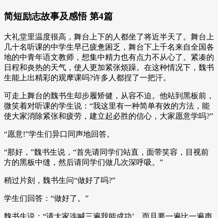
简短励志故事及感悟 第4篇
大礼堂里温度很高，舞台上下的人都坐了将近半天了。舞台上
几十名听课的中学生早已疲惫困乏，舞台下上千名来自全国各
地的中青年语文教师，想集中精力也有点力不从心了。紧凑的
日程和炎热的天气，使人更加紧张烦躁。在这种情况下，魏书
生能上出精彩的观摩课吗?许多人都捏了一把汗。
可走上舞台的魏书生却步履矫健，从容不迫。他站到黑板前，
微笑着对听课的学生说：“我这里有一种简单有效的方法，能
使大家消除紧张和疲劳，建立起必胜的信心，大家愿意学吗?”
“愿意!”学生们异口同声地回答。
“那好，”魏书生说，“首先请同学们站直，面带笑容，目视前
方的黑板中缝，然后请同学们做几次深呼吸。”
稍过片刻，魏书生问“做好了吗?”
学生们回答：“做好了。”
魏书生说：“请大家连喊三遍我能成功’，而且要一遍比一遍声