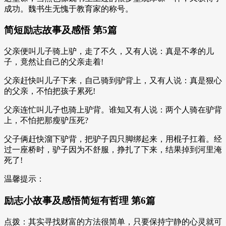
成功。魏书生无愧于教育家的称号。
简短励志故事及感悟 第5篇
父亲便叫儿子骑上驴，走了不久，又有人说：真是不孝的儿
子，竟然让自己的父亲走着!
父亲赶快叫儿子下来，自己骑到驴背上，又有人说：真是狠心
的父亲，不怕把孩子累死!
父亲连忙叫儿子也骑上驴背。谁知又有人说：两个人骑在驴背
上，不怕把那瘦驴压死?
父子俩赶快溜下驴背，把驴子四只脚绑起来，用棍子扛着。经
过一座桥时，驴子因为不舒服，挣扎了下来，结果掉到河里淹
死了!
温馨提示：
励志小故事及感悟简短有哲理 第6篇
点拨：其实寻找财富的方法很简单，只要保持宁静的心灵就可