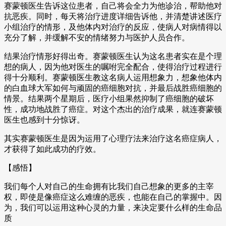
赛蒙顿医生告诉这位患者，自己将会全力为他诊治，帮助他对
抗恶疾。同时，每天将治疗进度详细告诉他，并清楚讲述医疗
小组治疗的情形，及他体内对治疗的反应，使病人对病情得以
充分了解，并缓解不安的情绪努力与医护人员合作。
结果治疗情形好得出奇。赛蒙顿医生认为这名患者实在是个理
想的病人，因为他对医生的嘱咐完全配合，使得治疗过程进行
得十分顺利。赛蒙顿医生教这名病人运用想象力，想象他体内
的白血球大军如何与顽固的癌细胞对抗，并最后战胜癌细胞的
情景。结果两个星期后，医疗小组果然抑制了癌细胞的破坏
性，成功地战胜了癌症。对这个杰出的治疗成果，就连赛蒙顿
医生也感到十分惊讶。
其实赛蒙顿医生是因为运用了心理疗法来治疗这名癌症病人，
才获得了如此成功的疗效。
【感悟】
我们每个人对自己的生命拥有比我们自己想象的更多的主宰
权，即使是像癌症这么难缠的恶疾，也能在自己的掌握中。因
为，我们可以运用这种心灵的力量，来决定要什么样的生命品
质