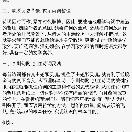
二、联系历史背景, 揭示诗词哲理
诗词因时而作, 紧扣时代脉搏。因此, 要准确地理解诗词中蕴涵
的哲理, 感悟作者的意图, 领会诗词的全意, 必须把诗词放到作
者所处的时代背景下, 从诗人的生活经历中去理解和把握。这
就要求我们不能仅就政治课本身学政治, 更要“走出”政治课学
政治, 要广泛阅读, 深刻领会, 在学习政治课的同时把语文课学
好, 具备一定的文学素养。
三、字斟句酌, 抓住诗词灵魂
每首诗词都有其主题和灵魂, 抓住了主题和灵魂, 就有利于通晓
全诗的真正含义, 从而理解全诗。字斟句酌, 抓住诗词的关键字
眼, 往往就能抓住诗词的主题和作者的思想感情, 从而使诗词中
的哲理跃然纸上。诗词哲理不仅有绮丽的“景”, 而且蕴涵深刻
的“理”。在赏析哲理诗词时, 我们切不可把“景”和“理”人为地
割裂开了, 而应该用哲学的方法、思维的力量, 促成认识的飞
跃, 完成认识的根本任务, 实现认识的根本目的。
例如: