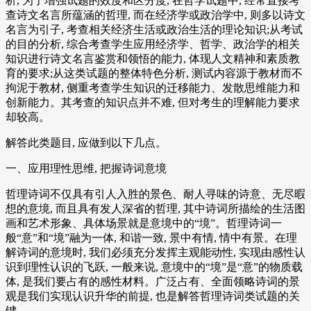
析, 为了增强试题的效度和区分度, 在哲学试题中, 经常直接考
查诗文名言所蕴涵的哲理, 而在经济学或政治学中, 则多以诗文
名言为引子, 考查相关经济生活或政治生活的理论知识;从考试
的目的分析, 综合考查学生应用经济学、哲学、政治学的相关
知识进行诗文名言鉴赏和领悟的能力, 体现人文精神和素质教
育的要求;从这类试题的整体特色分析, 测试内容源于教材而不
拘泥于教材, 侧重考查学生知识的迁移能力、发散思维能力和
创新能力。其考查的知识点并不难, 但对考生的理解能力要求
却较高。
解答此类题目, 应做到以下几点。
一、应用理性思维, 把握诗词意境
哲理诗词不仅具有引人入胜的景色、耐人寻味的诗意、无尽暇
想的意境, 而且具有发人深省的哲理, 其中诗词所描绘的生活图
画和艺术形象、具体场景就是意境中的“境”。哲理诗词一
般“意”和“境”融为一体, 和谐一致, 景中有情, 情中有景。在理
解诗词的意境时, 我们必须充分发挥主观能动性, 实现由感性认
识到理性认识的飞跃, 一般来说, 意境中的“境”是“意”的物质载
体, 是我们要占有的感性材料。广泛占有、全面领略诗词的景
观是我们实现认识升华的前提, 也是解答哲理诗词类试题的关
键。