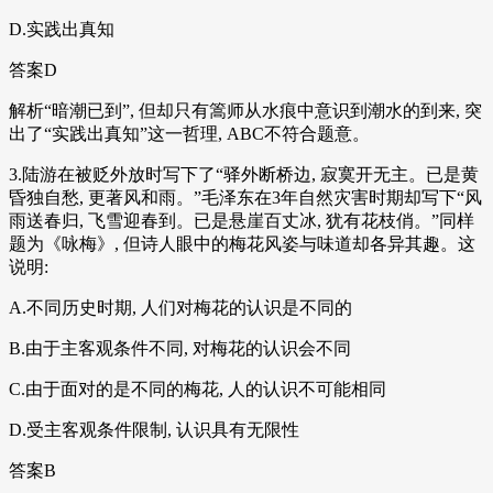
D.实践出真知
答案D
解析“暗潮已到”, 但却只有篙师从水痕中意识到潮水的到来, 突
出了“实践出真知”这一哲理, ABC不符合题意。
3.陆游在被贬外放时写下了“驿外断桥边, 寂寞开无主。已是黄
昏独自愁, 更著风和雨。”毛泽东在3年自然灾害时期却写下“风
雨送春归, 飞雪迎春到。已是悬崖百丈冰, 犹有花枝俏。”同样
题为《咏梅》, 但诗人眼中的梅花风姿与味道却各异其趣。这
说明:
A.不同历史时期, 人们对梅花的认识是不同的
B.由于主客观条件不同, 对梅花的认识会不同
C.由于面对的是不同的梅花, 人的认识不可能相同
D.受主客观条件限制, 认识具有无限性
答案B