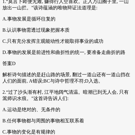
1.“莫言下岭便无难, 赚得行人空喜欢。正入万山圈子里, 一山
放出一山拦。”该诗蕴涵的唯物辩证法道理是:
A.事物发展是循环往复的
B.认识事物需透过现象把握本质
C.只有充分发挥主观能动性才能取得事业的成功
D.事物的发展是前进性和曲折性的统一, 要准备走曲折的路
答案D
解析诗句描述的是赶山路的场景, 翻过一道山还有一道山挡在
人们的面前, A错误;BC与诗中哲理不符;D入选。
2.“过了沙头渐有村, 江平地阔气清温。暗潮已到无人会, 只有
篙师识水痕。”这首诗告诉人们:
A.运动是绝对的、无条件的
B.任何事物都与周围的事物相互联系着
C.事物的变化是有规律的