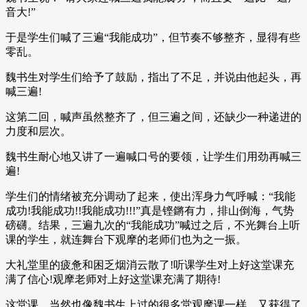
音大!”
于是学生们喊了三遍“我能成功”，但节奏不够整齐，显得有些
零乱。
魏书生对学生们给予了鼓励，指出了不足，并说由他起头，再
喊三遍!
这第二回，喊声虽然整齐了，但三遍之间，还缺少一种递进的
力度和层次。
魏书生耐心地又讲了一遍喊口号的要领，让学生们用劲再喊三
遍!
学生们的情绪被充分调动了起来，使出浑身力气呼喊：“我能
成功!我能成功!!我能成功!!!”真是铿鏘有力，排山倒海，气势
磅礴。结果，三遍九次的“我能成功”喊过之后，不光舞台上听
课的学生，就连舞台下观摩的老师们也为之一振。
大礼堂里的疲惫和困乏烟消云散了!听课学生对上好这堂课充
满了信心!观摩老师对上好这堂课充满了期待!
这堂课，当然也像魏书生上过的很多堂观摩课一样，又获得了