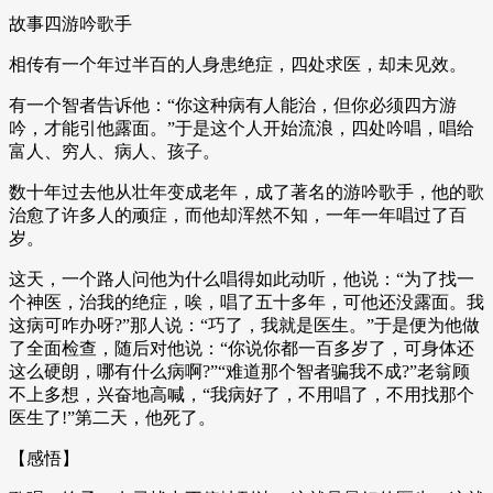
故事四游吟歌手
相传有一个年过半百的人身患绝症，四处求医，却未见效。
有一个智者告诉他：“你这种病有人能治，但你必须四方游
吟，才能引他露面。”于是这个人开始流浪，四处吟唱，唱给
富人、穷人、病人、孩子。
数十年过去他从壮年变成老年，成了著名的游吟歌手，他的歌
治愈了许多人的顽症，而他却浑然不知，一年一年唱过了百
岁。
这天，一个路人问他为什么唱得如此动听，他说：“为了找一
个神医，治我的绝症，唉，唱了五十多年，可他还没露面。我
这病可咋办呀?”那人说：“巧了，我就是医生。”于是便为他做
了全面检查，随后对他说：“你说你都一百多岁了，可身体还
这么硬朗，哪有什么病啊?”“难道那个智者骗我不成?”老翁顾
不上多想，兴奋地高喊，“我病好了，不用唱了，不用找那个
医生了!”第二天，他死了。
【感悟】