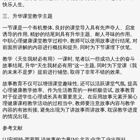
快乐人生。
三、升华课堂教学主题
一节课是一个有机整体, 良好的课堂导入具有先声夺人、启发
诱导的作用, 精妙的结尾则具有升华主题、耐人寻味的作用。
中职心理健康课堂教学过程中, 教师可以使用故事进行结尾, 对
前面所讲解的内容进行概括和提升, 同时为下节课埋下伏笔。
教学《天生我材必有用》一课时, 笔者以一些成功人士的奋斗
故事结尾, 升华“天生我材必有用”这一主题, 同时为下堂课《我
的未来不是梦》提前进行铺垫, 取得了非常不错的效果。
故事教育不仅可以增强课堂趣味性, 还可以活跃课堂气氛, 提高
心理健康教学效率。作为生活教育的一种积极尝试, 故事教育
对于促进学生心理成长具有重要意义。在应用故事元素开展心
理健康课程教学活动的过程当中, 教师要注意故事内容与教学
内容的有效衔接, 避免出现为了讲故事而讲故事, 耽误教学进度
的情况出现。
参考文献
[1]安妮特·西蒙斯.说故事的力量[M].北京:化学工业出版社,