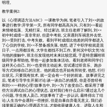
明理。
教学案例2:
以《心理调适方法ABC》一课教学为例, 笔者引入了刘××的故
事进行教学:开学第一天, 所有同学都高高兴兴, 只有刘××看起
来情绪低落、无精打采。经过家访, 班主任老师了解到, 刘××
初中时成绩一直非常好, 但是中考前, 父亲遇到车祸意外去世,
刘××受到打击, 中考失败。看到平时成绩比他差的同学都进入
了心仪的学校, 刘××不禁备感失落, 他想, 进了中职学校就是混
日子, 一点用都没有, 大学生都找不到工作, 更何况中职文凭?在
与他的接触中, 班主任发现他对未来比较悲观, 于是特意嘱咐班
级同学多帮助他, 带他一起参加集体活动。看到老师和同学们
这样关心自己, 刘××也变得主动起来, 尝试通过听音乐、跑步
等方式转移自己的注意。他的观念也开始有所转变, 他想, 行行
出状元, 只要我有技术, 就一定会有一个好的前途。故事讲完之
后, 笔者引导学生开展讨论:谈一谈自己的感受, 你是否曾经有
和刘××一样的心理?故事当中, 刘××为了改变自己, 都采用了哪
些方法调试自己的心理状态, 这对我们有什么启示?通过这几个
小问题, 学生推人及己, 对故事有了进一步认识, 最终得出了结
论:人生当中会遇到一些挫折, 但是自暴自弃毫无意义, 我们必
须掌握正确的心理调适方法, 才能收获健康人生、进取人生和