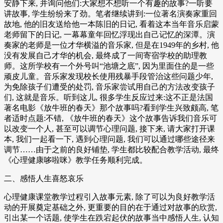
安静下来, 并询问他们:大家想不想听一个有趣的故事?一听要
讲故事, 学生纷纷来了劲。笔者继续讲到:一位著名演奏家重回
故地, 他的旧友送给他一本陈旧的日记, 看着这本当年音乐启蒙
老师留下的日记, 一幕幕童年回忆浮现出自己记忆的深潭。演
奏家的老师是一位才华横溢的音乐家, 但是在1949年的乡村, 他
没有发展自己才华的机会, 最终成了一间寄宿学校的助理教
师。这所学校有一个外号叫“池塘之底”, 因为里面住的是一些
顽皮儿童。音乐家发现校长使用残暴手段管治这些问题少年,
为免除孩子们遭受的处罚, 音乐家尝试用自己的方法改变孩子
们, 这就是音乐。听到这儿, 很多学生反应过来:这不正是法国
著名电影《放牛班的春天》那个故事吗?看到学生兴致颇高, 笔
者适时点题:不错, 《放牛班的春天》这个故事告诉我们音乐可
以改变一个人, 甚至可以调节心理问题, 接下来, 请大家打开课
本, 我们一起看一下, 遇到心理问题, 我们可以通过哪些途径来
调节……由于之前的良好铺垫, 学生都比较配合教学活动, 最终
《心理健康哆啦咪》教学任务顺利完成。
二、感悟人生喜怒哀乐
心理健康课堂教学过程引入故事元素, 除了可以为良好教学活
动的开展奠定基础之外, 更重要的目的在于通过对故事的欣赏,
引出某一个话题, 使学生在跌宕起伏的故事当中感悟人生, 认知