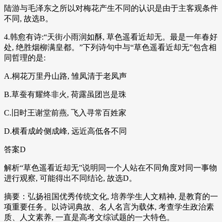
陆游与毛泽东之所以对梅花产生不同的认识是由于主客观条件
不同, 故选B。
4.韩愈有诗:“天街小雨润如酥, 草色遥看近却无。最是一年春好
处, 绝胜烟柳满皇都。”下列诗句中与“草色遥看近却无”包含相
同哲理的是:
A.桐花万里丹山路, 雏凤清于老凤声
B.草蚕有耀终非火, 荷露虽团岂是珠
C.旧时王谢堂前燕, 飞入寻常百姓家
D.横看成岭侧成峰, 远近高低各不同
答案D
解析“草色遥看近却无”说明同一个人站在不同角度对同一事物
进行观察, 可能得出不同结论, 故选D。
摘要：弘扬祖国优秀传统文化, 培养学生人文精神, 是教育的一
项重要任务。以诗词典故、名人名言为载体, 考查学生政治素
质、人文素养, 一直是高考文综试题的一大特色。