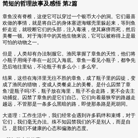
简短的哲理故事及感悟 第2篇
章鱼没有脊椎，这使它可以穿过一个银币大小的洞。它们最喜
欢做的事情，就是将自己的身体塞进海螺壳里躲起来，等到鱼
虾走近，就咬断它们的头部，注入毒液，使其麻痹而死，然后
美餐一顿。对于海洋中的其他生物来说，它可以被称得上是最
可怕的动物之一。
但是，人类却有办法制服它。渔民掌握了章鱼的天性，他们将
小瓶子用绳子串在一起沉入海底。章鱼一看见小瓶子，都争先
恐后地往里钻，不论瓶子有多么小：多么窄。
结果，这些在海洋里无往不胜的章鱼，成了瓶子里的囚徒，变
成了渔民的猎物，变成人类餐桌上的美餐。是什么囚禁了章
鱼?是瓶子吗?不，瓶子放在海里，瓶子不会走路，更不会去主
动捕捉。囚禁了章鱼的是它们自己。它们向着最狭窄的路越走
越远，不管那是一条多么黑暗的路，即使那条路是死胡同。
大道理：工作生活中，我们经常会遇到许多羁绊和束缚，对于
它们，我们毫无办法。殊不知囚禁我们的不是别人，而是自
己，是我们不健康的心态和偏激的态度。