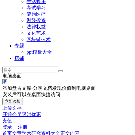
生活娱乐
考试学习
健康医疗
财经投资
法律权益
文化艺术
区块链技术
专题
ppt模板大全
店铺
电脑桌面
添加盘古文库-分享文档发现价值到电脑桌面
安装后可以在桌面快捷访问
立即添加
上传文档
开通会员
限时优惠
充值
登录 | 注册
首页
文章
学术研究
资料大全
正文内容