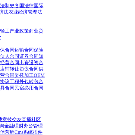
法制史
各国法律
国际
济法
农业经济管理法
轻工
产业政策
商业贸
业
保合同
运输合同
保险
伙人合同
证券合同
知
经营合同
出资退资合
店铺转让协议合同
供
营合同
委托加工OEM
协议
工程外包转包合
具合同
民宿必用合同
戏竞技
交友直播
社区
询
金融理财
办公管理
信营销
Cms系统
插件