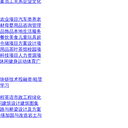
案
员工关系
企业文化
农业项目
汽车类
养老
材
母婴用品
咨询管理
品饰品
本地生活
服务
餐饮美食
儿童玩具
超
仓储项目
方案设计项
用品
茶叶茶馆
校园项
科技项目
人力资源项
休闲
健身运动体育
广
块链技术
投融资/租赁
学习
程英语
市政工程
绿化
织
建筑设计
建筑图集
路与桥梁
设计及方案
修缮加固与改造
岩土与