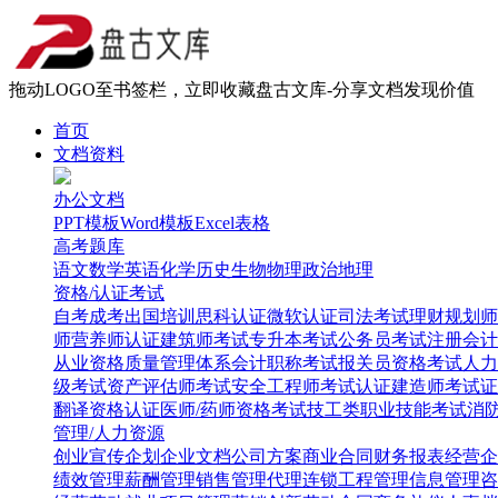
拖动LOGO至书签栏，立即收藏盘古文库-分享文档发现价值
首页
文档资料
办公文档
PPT模板
Word模板
Excel表格
高考题库
语文
数学
英语
化学
历史
生物
物理
政治
地理
资格/认证考试
自考
成考
出国培训
思科认证
微软认证
司法考试
理财规划师
师
营养师认证
建筑师考试
专升本考试
公务员考试
注册会计
从业资格
质量管理体系
会计职称考试
报关员资格考试
人力
级考试
资产评估师考试
安全工程师考试
认证建造师考试
证
翻译资格认证
医师/药师资格考试
技工类职业技能考试
消
管理/人力资源
创业
宣传企划
企业文档
公司方案
商业合同
财务报表
经营企
绩效管理
薪酬管理
销售管理
代理连锁
工程管理
信息管理
咨