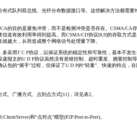
分布式队列双总线、光纤分布数据接口等。这些解决方法都需要
CSMA/CA的目的是避免冲突，而不是检测冲突是否存在。CSMA
效利用率得到提高。而CSMA/CD协议[8,9]的存取方式是根
性就越大，从而造成整个网络信号处理量下降。
多采用T C P协议，以保证系统的稳定性和可靠性，基本不发
报文的U D P协议虽然没有差错控制、超时重发、拥塞控制等可靠
包的“握手”过程，但保证了U D P的“轻量”、快速的特点，在
、广播方式、点到点方式[11]，详见表2。
erver)和“点对点”模型(P2P:Peer-to-Peer)。