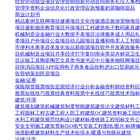
经营
劳动就业
项目管理
营销创新
劳动合同
商务礼仪
人事档
管理学资料
企业信息化
行政管理
应急预案
奶茶咖啡甜品
商业计划书
精品案例
互联网项目
健康项目
文化传媒
酒店旅游
宠物项目
项目
摄影婚庆
教育项目
环保项目
工程建筑
电子数码
家具建
机械制造业
金融行业
大数据
手表项目
法律服务
成人用品
礼
类项目
户外项目
公益项目
幼儿园项目
直播和电竞
人工智能
市便利水果
美容美发化妆品
新能源项目
软件开发
家政服务
目
机械制造业项目
共享经济
打字复印
雨伞类
花卉鲜花
卫生
目
运输工具
陶瓷陶艺
文具类
书屋书店
中介服务
物联网项目
目
快消品项目
APP应用
电子商务
食品饮料
进出口贸易
娱乐
告营销策划
民宿项目
金融/证券
保险
期货
股票报告
宏观经济
行业分析
金融资料
财经资料
区
股票短线技巧
股票经典资料
股票中长线技巧
股票技术指标
建筑/环境
建筑规划
建筑机械
建筑制度
智能建筑
建筑论文
建筑材料
工
工程
园林工程
古建工程
人防工程
建筑QC
建筑资料
施工组
水利工程
建筑规范
结构设计
建材标准
铁路工程
招标文件
公
安全文明施工
建筑贯标ISO
电气安装工程
图纸/图片/标牌
地质勘察
建筑材料生产技术
给排水/暖通与智能化建筑
法律/法学