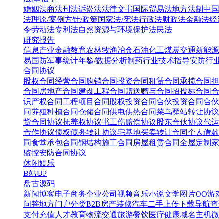
婚姻法
商法
刑法
诉讼法
法律文书
国际贸易法
地方法制
中国
法
理论/案例
方针/政策
国家法/宪法
行政法
财政法
金融法
经
令
劳动法
专利法
自然资源与环境保护法
民法
研究报告
信息产业
金融教育
农林牧渔
冶金
石油化工
煤炭
交通
新能源
易
国防军事
统计年鉴/数据分析
制药行业
技术指导
安防行
合同协议
股权合同
经营合同
购销合同
投资合同
租赁合同
承揽合同
担
合同
房地产合同
建设工程合同
赠送赠与合同
招投标合同
合
识产权合同
工程项目合同
股权投资合同
合伙投资合同
合伙
同
养殖种植合同
仓储合同
供电供热合同
菜鸟驿站转让协议
货合同协议
抚养权协议书
工伤赔偿协议
股东合伙协议
代运
合作协议
债权债务转让协议
宅基地买卖转让合同
个人借款
同
食堂承包合同
钢结构施工合同
房屋租赁合同
全屋定制家
监控安防合同协议
休闲娱乐
B站UP
盘古源码
新闻博客
电子商务
企业公司
视频音乐
小说文学
图片QQ
游
问答
地方门户
分类B2B
房产装修
汽车二手
上传下载
导航查
支付充值
人才教育
物流交通
旅游餐饮
医疗健康
域名主机
微