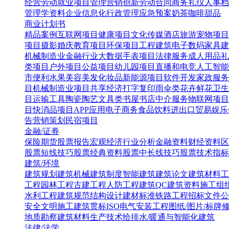
经营
劳动就业
项目管理
营销创新
劳动合同
商务礼仪
人事档
管理学资料
企业信息化
行政管理
应急预案
奶茶咖啡甜品
商业计划书
精品案例
互联网项目
健康项目
文化传媒
酒店旅游
宠物项目
项目
摄影婚庆
教育项目
环保项目
工程建筑
电子数码
家具建
机械制造业
金融行业
大数据
手表项目
法律服务
成人用品
礼
类项目
户外项目
公益项目
幼儿园项目
直播和电竞
人工智能
市便利水果
美容美发化妆品
新能源项目
软件开发
家政服务
目
机械制造业项目
共享经济
打字复印
雨伞类
花卉鲜花
卫生
目
运输工具
陶瓷陶艺
文具类
书屋书店
中介服务
物联网项目
目
快消品项目
APP应用
电子商务
食品饮料
进出口贸易
娱乐
告营销策划
民宿项目
金融/证券
保险
期货
股票报告
宏观经济
行业分析
金融资料
财经资料
区
股票短线技巧
股票经典资料
股票中长线技巧
股票技术指标
建筑/环境
建筑规划
建筑机械
建筑制度
智能建筑
建筑论文
建筑材料
工
工程
园林工程
古建工程
人防工程
建筑QC
建筑资料
施工组
水利工程
建筑规范
结构设计
建材标准
铁路工程
招标文件
公
安全文明施工
建筑贯标ISO
电气安装工程
图纸/图片/标牌
地质勘察
建筑材料生产技术
给排水/暖通与智能化建筑
法律/法学