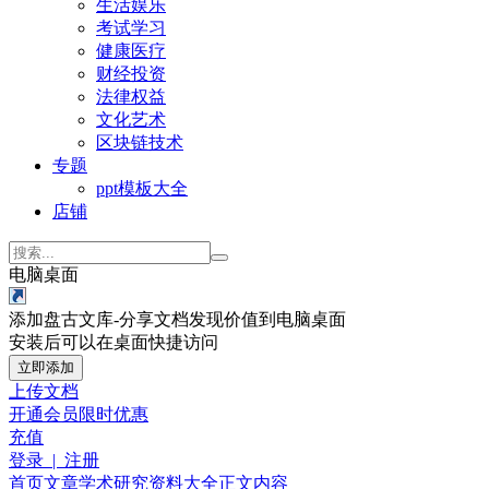
生活娱乐
考试学习
健康医疗
财经投资
法律权益
文化艺术
区块链技术
专题
ppt模板大全
店铺
电脑桌面
添加盘古文库-分享文档发现价值到电脑桌面
安装后可以在桌面快捷访问
立即添加
上传文档
开通会员
限时优惠
充值
登录 | 注册
首页
文章
学术研究
资料大全
正文内容