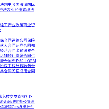
法制史
各国法律
国际
济法
农业经济管理法
轻工
产业政策
商业贸
业
保合同
运输合同
保险
伙人合同
证券合同
知
经营合同
出资退资合
店铺转让协议合同
供
营合同
委托加工OEM
协议
工程外包转包合
具合同
民宿必用合同
戏竞技
交友直播
社区
询
金融理财
办公管理
信营销
Cms系统
插件