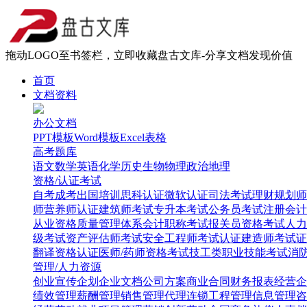
拖动LOGO至书签栏，立即收藏盘古文库-分享文档发现价值
首页
文档资料
办公文档
PPT模板
Word模板
Excel表格
高考题库
语文
数学
英语
化学
历史
生物
物理
政治
地理
资格/认证考试
自考
成考
出国培训
思科认证
微软认证
司法考试
理财规划师
师
营养师认证
建筑师考试
专升本考试
公务员考试
注册会计
从业资格
质量管理体系
会计职称考试
报关员资格考试
人力
级考试
资产评估师考试
安全工程师考试
认证建造师考试
证
翻译资格认证
医师/药师资格考试
技工类职业技能考试
消
管理/人力资源
创业
宣传企划
企业文档
公司方案
商业合同
财务报表
经营企
绩效管理
薪酬管理
销售管理
代理连锁
工程管理
信息管理
咨