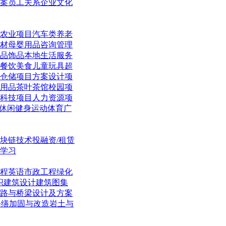
案
员工关系
企业文化
农业项目
汽车类
养老
材
母婴用品
咨询管理
品饰品
本地生活
服务
餐饮美食
儿童玩具
超
仓储项目
方案设计项
用品
茶叶茶馆
校园项
科技项目
人力资源项
休闲
健身运动体育
广
块链技术
投融资/租赁
学习
程英语
市政工程
绿化
织
建筑设计
建筑图集
路与桥梁
设计及方案
修缮加固与改造
岩土与