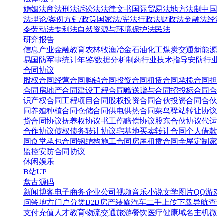
婚姻法
商法
刑法
诉讼法
法律文书
国际贸易法
地方法制
中国
法
理论/案例
方针/政策
国家法/宪法
行政法
财政法
金融法
经
令
劳动法
专利法
自然资源与环境保护法
民法
研究报告
信息产业
金融教育
农林牧渔
冶金
石油化工
煤炭
交通
新能源
易
国防军事
统计年鉴/数据分析
制药行业
技术指导
安防行
合同协议
股权合同
经营合同
购销合同
投资合同
租赁合同
承揽合同
担
合同
房地产合同
建设工程合同
赠送赠与合同
招投标合同
合
识产权合同
工程项目合同
股权投资合同
合伙投资合同
合伙
同
养殖种植合同
仓储合同
供电供热合同
菜鸟驿站转让协议
货合同协议
抚养权协议书
工伤赔偿协议
股东合伙协议
代运
合作协议
债权债务转让协议
宅基地买卖转让合同
个人借款
同
食堂承包合同
钢结构施工合同
房屋租赁合同
全屋定制家
监控安防合同协议
休闲娱乐
B站UP
盘古源码
新闻博客
电子商务
企业公司
视频音乐
小说文学
图片QQ
游
问答
地方门户
分类B2B
房产装修
汽车二手
上传下载
导航查
支付充值
人才教育
物流交通
旅游餐饮
医疗健康
域名主机
微