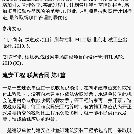
增加计划管理效率, 实施过程中, 计划管理浮时需控制得当, 增
加项目抵御各类风险的承受力, 以此, 达到项目按照既定计划行
进, 最终取得项目管理的最优化。
参考文献
[1]卢向南, 赵道致.项目计划与控制[M].二版.北京:机械工业出
版社, 2010, 5.
[2]陈华堂, 杨旭亮.浅谈风电场建设项目的设计管理[J].风能,
2010 (03) .
建安工程-联营合同 第4篇
一是一些建设单位由于税收意识淡薄，在向承建单位支付或预
付工程款时，没有向承建单位依法索取发票，承建单位借此机
会使用白条或收款收据代替发票，等工程结束再一并开票，造
成税款延期；待工程实际完工结算时，有的施工单位认为开正
式发票所交的税款比工程尾欠款多时，就干脆不提供正式发
票，造成偷逃应纳的税款。
二是建设单位与建安企业签订建筑安装工程承包合同，采取以