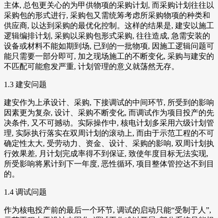
主体, 总包更关心的为甲供物项的采购计划, 而采购计划往往以
采购包的形式进行, 采购包又需统筹考虑所采购物项的种类和
供应商, 以达到采购的最优化控制。这样的结果是, 建安以施工
逻辑编排计划, 采购以采购包形式采购, 往往造成, 急需安装的
设备或材料不能如期到场, 已到的一批物项, 因施工逻辑问题可
能只需要一部分即可, 加之现场施工的不断变化, 采购与建安的
不匹配可能愈发严重, 计划管理的意义就荡然无存。
1.3 建安问题
建安作为上承设计、采购, 下接调试的中间环节, 所受到的影响
因素更为复杂, 设计、采购不断变化, 而调试作为项目投产的先
决条件, 又不可撼动。实际操作中, 核电计划多采用六级计划管
理, 实际执行落实在双周计划的滚动上, 而由于示范工程的不可
确定性太大, 受劳动力、资金、设计、采购的影响, 双周计划执
行效果差, 月计划完成率得不到保证, 致使年度目标无法实现,
所受影响将累计到下一年度, 恶性循环, 项目整体管控达不到目
的。
1.4 调试问题
作为核电投产前的最后一个环节, 调试的启动只能“受制于人”,