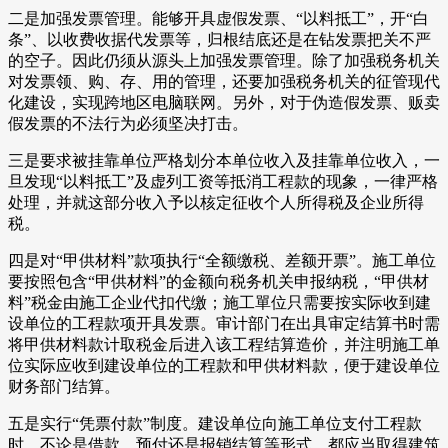
二是加强发票管理。能够开具虚假发票、“以料抵工”，开“白
条”、以收费收据代发票等，归根结底还是在钻发票把关不严
的空子。因此仍须从源头上加强发票管理。除了加强税务机关
对发票领、购、存、用的管理，还要加强税务机关的征管现代
化建设，实现跨地区电脑联网。另外，对于伪造假发票、贩卖
假发票的不法行为必须坚决打击。
三是要求被挂靠单位严格划分本单位收入及挂靠单位收入，一
旦发现“以料抵工”及虚列工资等抵消工程款的现象，一律严格
处理，并就这部分收入予以核定征收个人所得税及企业所得
税。
四是对“甲供材料”款项执行“全额缴税、差额开票”。施工单位
要按照包含“甲供材料”的金额向税务机关申报纳税，“甲供材
料”税金由施工企业代扣代缴；施工單位只需要按实际收到建
设单位的工程款项开具发票。审计部门在出具审定结算书时需
将甲供材料款计取税金后进入该工程结算造价，并注明施工单
位实际应收到建设单位的工程款和甲供材料款，便于建设单位
财务部门结算。
五是实行“凭票付款”制度。建设单位向施工单位支付工程款
时，不论是借款、预付还是报销结算等形式，都应当取得建筑