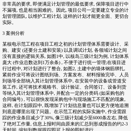
非常高的要求, 即便满足计划管理的最低要求, 保障项目进行中
不漏项, 也是相当困难的。因此, 项目公司一定要建立专业的计
划管理团队, 以维护工程计划, 这样的计划才能更全面、更切合
实际。
3 案例分析
某核电示范工程在项目工程之初的计划管理体系需要设计、采
购、建安 (还要分土建和安装) 以及调试计划, 各领域计划之间
没有直接的逻辑关系, 如图1中, 以核岛三级计划为例, 计划体系
庞大 (作业总数达到1万余条) , 不便于进行统一管理;在项目进
行过程中, 对计划进行了整合, 如图2, 土建中的墙体钢筋绑扎,
紧前作业可将设计图纸到场、方案发布、材料报验完毕、人员
到场等全部纳入其计划管理体系中, 在安装中的设备或管道安
装工作, 还可将技术规格书、设计验证、合同签订、设备到货
等纳入其计划管理体系中, 并配合一定的分类码 (如采购包的
合同编号) , 可以很快发现采购包中与现场施工不匹配的现象,
这样, 在计划跟踪中, 既增加了计划信息量也可以更方便地追溯
到底是哪里出现了问题。在示范工程的实际实施中, 作业需跟
踪的作业条目减少了30%, 像三级计划减少至6000条左右, 降低
了绝对工作量, 信息上报时间由原来的汇总到形成报告的约2-3
天时间, 缩短到数据跟踪即可上报的即时进行。