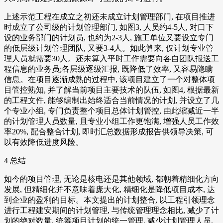
上述示范工程在成立之初还未成立计划管理部门, 在项目推进
时成立了公司级的计划管理部门, 如图3, 人员约4-5人, 对口下
设的业务部门的计划员, 也约为2-3人, 施工单位又要设立专门
的低层级计划管理团队, 又要3-4人。如此算来, 仅计划专业管
理人员就需要30人。还未算入平时工作需要向各自团队报送工
程信息的业务员;各层级逐级汇报, 既降低了效率, 又容易隐瞒
信息。在项目逐渐成熟的过程中, 该项目建立了一个对整体项
目管控熟知, 并了解当前项目主要技术的队伍, 如图4, 根据最新
的工程文件, 能够编制出始终适合当前情况的计划, 并设立了几
个专业小组, 专门负责整个项目总体计划管控, 由此缩减近一半
的计划管理人员数量, 且专业小组工作更饱满, 增强人员工作效
率20%, 配合整合计划, 即时汇总数据形成报告供领导决策, 可
以有效降低进度风险。
4 总结
如今的项目管理, 无论是核电还是其他领域, 都朝着精细化方向
发展, 但精细化并不意味着庞大化, 精细化是降低项目成本, 达
到企业的盈利的目标。本文提出的计划整合, 以工程引领理念
进行工程建安期间的计划管理, 与传统管理理念相比, 减少了计
划的绝对数量, 统筹项目计划的统一管理, 减少计划管理人员,