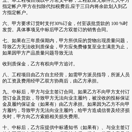
五、本工程项目须以甲方名义中标，工程款应无条件汇入甲方
指定帐户,甲方在扣除代扣税费后,应于三日内将余款划入到乙
方指定帐户。
六、甲方要求订货时支付30%订金，付至该批货款的 100 %时
发货。具体事项见中标后甲乙方双签订的销售合同。
七、如果在三年质保期内，甲方所供应的货物出现质量问题，
导致乙方无法收到质保金，甲方应免费修复至业主满意为止，
如果因甲方产品质量问题导致无法
收到质保金，乙方有权向甲方追讨。
八、工程项目由乙方自主经营，如需甲方派员指导，所派人员
的工资及费用经甲乙双方协商后，由乙方承担。
九、中标后，甲方与业主签订合同。如果乙方不向甲方支付订
货订金及货款，导致甲方无法向业主履约，被没收的投标保证
金及履约保证金（如果有）由乙方承担。如果因为乙方不向甲
方履约，导致甲方无法向业主履约，给甲方造成信誉及经济损
失时，甲方向乙方索赔相关损失费用。
十、中标后，乙方应提供中标通知书（如果有）、与业主签订