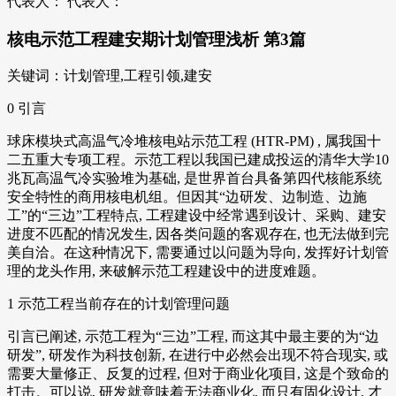
代表人： 代表人：
核电示范工程建安期计划管理浅析 第3篇
关键词：计划管理,工程引领,建安
0 引言
球床模块式高温气冷堆核电站示范工程 (HTR-PM) , 属我国十
二五重大专项工程。示范工程以我国已建成投运的清华大学10
兆瓦高温气冷实验堆为基础, 是世界首台具备第四代核能系统
安全特性的商用核电机组。但因其“边研发、边制造、边施
工”的“三边”工程特点, 工程建设中经常遇到设计、采购、建安
进度不匹配的情况发生, 因各类问题的客观存在, 也无法做到完
美自洽。在这种情况下, 需要通过以问题为导向, 发挥好计划管
理的龙头作用, 来破解示范工程建设中的进度难题。
1 示范工程当前存在的计划管理问题
引言已阐述, 示范工程为“三边”工程, 而这其中最主要的为“边
研发”, 研发作为科技创新, 在进行中必然会出现不符合现实, 或
需要大量修正、反复的过程, 但对于商业化项目, 这是个致命的
打击。可以说, 研发就意味着无法商业化, 而只有固化设计, 才