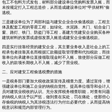
包工不包料方式发包，材料部分建设单位凭购料发票入账，而
未按规定打入工程总造价，从而造成建设单位对“甲供材料”偷
逃税。
三是建设单位为了局部利益与建安企业合伙偷逃税款，工程主
体及配套工程的零星工程，如绿化、水泥路、木门、铝合金门
窗、路灯、铁门、防盗门等工程，基建方凭建安企业购买各种
建筑材料的发票或虚假发票入账造成建安企业偷逃税款。
四是实行挂靠经营的建安企业，其主要业务收入是社会上的工
程承包者挂靠其名而根据汇款额提取管理费和代扣税款，而挂
靠单位向承建单位直接领取现金时不入账，致使部分应做工程
收入的款项长期收入不入账，减少了营业税。
二、应对建安工程偷逃税费的措施
一是税务部门要加大税收政策宣传及稽查力度。通过宣传，增
强建设单位和施工企业的纳税自觉性。提高单位领导和会计人
员对建筑业税收的认识。充分发挥税务稽查职能，对查有问题
的纳税人依法予以严惩，做到查在实处，罚在痛处，使那些心
存偷税的纳税人为其涉税违法行为付出必要代价，从而提高纳
税意识和规范内部管理行为。