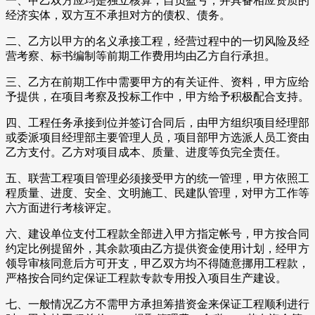
一、甲乙双方应均是独立核算，自负盈亏，并具备相应资质的
经济实体，双方互不承担对方的债权、债务。
二、乙方以甲方的名义承接工程，经营过程中的一切风险及经
营考察、标书编制等前期工作费用均由乙方自行承担。
三、乙方在前期工作中需要甲方的有关证件、资料，甲方应给
予提供，在项目考察及投标工作中，甲方给予积极配合支持。
四、工程任务承接到位并签订合同后，由甲方组织项目经理部
或委派项目经理部主要管理人员，项目部甲方选派人员工资由
乙方支付。乙方对项目成本、质量、进度等负完全责任。
五、联营工程项目管理必须接受甲方的统一管理，甲方依照工
程质量、进度、安全、文明施工、民建队管理，对甲方工作等
六方面进行考核评定。
六、建设单位支付工程款全部进入甲方指定帐号，甲方按合同
约定比例提留外，其余款项由乙方提供资金使用计划，经甲方
领导审核同意后方可开支，甲乙双方均不得随意挪用工程款，
严格按合同约定保证工程款专款专用投入项目生产建设。
七、一般情况乙方不需甲方承担筹措资金来保证工程顺利进行