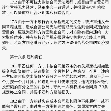
17.2 由于不可抗力致使合同无法履行，或是由于合营公司
连年亏损无力经营，经董事会一致通过，并报原审批机构批
准，可以提前终止合营期限和解除合同。
17.3 由于一方不履行合同章程规定的义务，或严重违反合
同章程规定，造成合营公司无法经营或无法达到合同规定的经
营目的，应视为违约方片面终止合同，对方除有权向违约一方
索取赔偿外，并有权按合同规定报原审批机构批准终止合同。
如甲、乙双方同意继续经营，违约方应赔偿合营公司的经济损
失。
第十八条 违约责任
18.1 甲乙任何一方，未按合同第四条的有关规定按期如数
提交完出资额时，从逾期第一个月算起，每逾期一个月，违约
一方应缴付应交出资额的百分之一的罚款给对方。逾期不足一
个月按一个月计算，如逾期三个月仍未提交，违约方除应缴付
投资额的百分之三的罚款外，守约一方有权按本合同第17.3条
规定终止合同，并要求违约方赔偿损失。
18.2 由于一方的过失造成本合同及其附件不能履行，或不
能完全履行时，由过失一方承担违约责任。如属双方的过失，