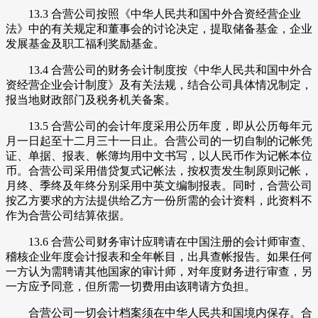
13.3 合营公司按照《中华人民共和国中外合资经营企业
法》中的有关规定和董事会的讨论决定，提取储备基金，企业
发展基金及职工福利奖励基金。
13.4 合营公司的财务会计制度按《中华人民共和国中外合
资经营企业会计制度》及有关法规，结合公司具体情况制定，
报当地财政部门及税务机关备案。
13.5 合营公司的会计年度采用公历年度，即从公历每年元
月一日起至十二月三十一日止。合营公司的一切自制的记帐凭
证、单据、报表、帐簿均用中文书写，以人民币作为记帐本位
币。合营公司采用借贷复式记帐法，按权责发生制原则记帐，
月终、季终及年终分别采用中英文编制报表。同时，合营公司
按乙方要求的方法提供给乙方一份所需的会计资料，此资料不
作为合营公司结算依据。
13.6 合营公司财务审计应聘请在中国注册的会计师审查、
稽核企业年度会计报表和全年帐目，出具查帐报告。如果任何
一方认为需聘请其他国家的审计师，对年度财务进行审查，另
一方应予同意，但所需一切费用由该聘请方负担。
合营公司一切会计档案须在中华人民共和国境内保存。合