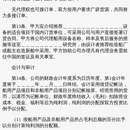
无代理权也可接订单，双方按用户要求广辟货源，共同努
力多接订单。
第13条、甲方应介绍推荐＿＿＿＿＿＿＿＿＿＿＿＿＿设
备的适合项目于国内订货单位，可采用公司与用户直接签署订
货合同。甲方将公司代理船用设备名称、样本及售后服务的措
施等送至＿＿＿＿＿＿＿＿＿研究所，由设计者推荐给造船厂
或船主在造新船中采用。甲方协助公司办理凡有代理业务需前
往中国的签证及有关事宜。
会计与审计
第14条、公司的财政会计年度系为日历年度。第1会计年
度将于＿＿＿＿年＿＿月＿＿日终结。会计采用借贷记帐法，
船用产品项目和非船用产品项目分别记帐核算。经营所用的货
币，以港币为记帐单位。财政年度终结收入（毛利）扣除营业
成本、税金、福利等后为纯利润，纯利润的分配按双方投资比
例予以分配。
（1）按船用产品及非船用产品所占毛利总额的百分比予
以分别计算纯利润的分配额。