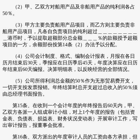
（2）甲、乙双方对船用产品及非船用产品的纯利润各占
50％。
（3）甲方主要负责船用产品项目，而乙方则主要负责非
船用产品项目，凡各自负责项目的纯利超过＿＿＿＿＿＿＿＿
＿港币时，予以提取超额部分总金额＿＿＿％的款额授予超额
项目的一方，余额部份按第14条（2）办法予以分配。
（4）公司会计制度、格式、编制会计报表，月报在各日
历月结束后30天，季报应在日历季后45天，年度决算应在日历
年结束后60天编报。决算明细表，以反映经营的全部情况。
（5）公司所得利润总金额的50％作为无形贸易费开支，
一切开支按发票报销。年终结算时总开支超过总收入的50％须
由总经理书面报告。
第15条、在收到一个会计年度的年终报告后60天内，甲、
乙双方各派一人组成审计小组，对上1个年度的报告（包括资
金表、负债表、损益表、财务状况变动表）开展审计工作，写
出审计报告，报董事会批准。
第16条、双方派出的年度审计人员的工资由各方承担，但