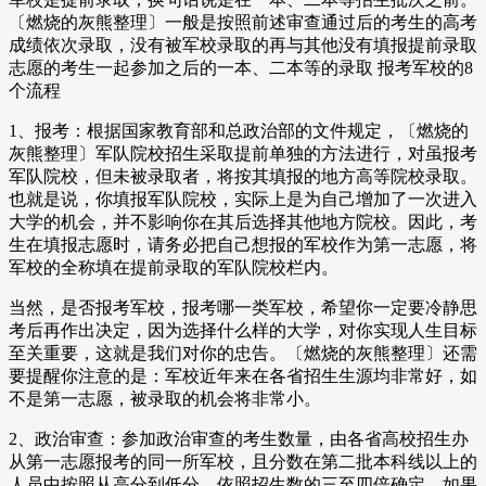
〔燃烧的灰熊整理〕一般是按照前述审查通过后的考生的高考
成绩依次录取，没有被军校录取的再与其他没有填报提前录取
志愿的考生一起参加之后的一本、二本等的录取 报考军校的8
个流程
1、报考：根据国家教育部和总政治部的文件规定，〔燃烧的
灰熊整理〕军队院校招生采取提前单独的方法进行，对虽报考
军队院校，但未被录取者，将按其填报的地方高等院校录取。
也就是说，你填报军队院校，实际上是为自己增加了一次进入
大学的机会，并不影响你在其后选择其他地方院校。因此，考
生在填报志愿时，请务必把自己想报的军校作为第一志愿，将
军校的全称填在提前录取的军队院校栏内。
当然，是否报考军校，报考哪一类军校，希望你一定要冷静思
考后再作出决定，因为选择什么样的大学，对你实现人生目标
至关重要，这就是我们对你的忠告。〔燃烧的灰熊整理〕还需
要提醒你注意的是：军校近年来在各省招生生源均非常好，如
不是第一志愿，被录取的机会将非常小。
2、政治审查：参加政治审查的考生数量，由各省高校招生办
从第一志愿报考的同一所军校，且分数在第二批本科线以上的
人员中按照从高分到低分，依照招生数的三至四倍确定。如果