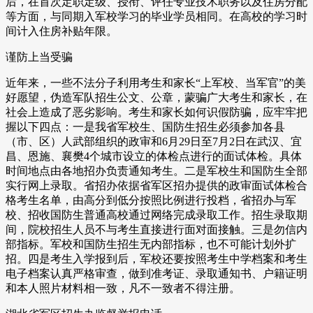
后，在首次定职定级、授衔、评任专业技术职务以及住房分配
等方面，与同期入军校学习的毕业学员相同。在高校的学习时
间计入住房补贴年限。
谨防上当受骗
近年来，一些不法分子利用考生和家长“上军校、当军官”的美
好愿望，伪造军队招生公文、公章，蒙骗广大考生和家长，在
社会上造成了恶劣影响。考生和家长如何识假防骗，应牢牢把
握以下四点：一是我省军校生、国防生招生必须参加各县
（市、区）人武部组织的政审和6月29日至7月2日在武汉、宜
昌、恩施、襄樊4个城市设立的体检点进行的面试体检。具体
时间地点由各地招办负责通知考生。二是军校生和国防生全部
实行网上录取。省招办依据省军区招办提供的政审面试体检合
格考生名单，由高分到低分按照比例进行投档，省招办与军
校、招收国防生普通高校通过网络完成录取工作。招生录取期
间，院校招生人员不与考生直接进行面对面接触。三是勿信内
部指标。军校和国防生招生无内部指标，也不可能计划外扩
招。四是考生入学报到后，军校还要按照考生中学档案和考生
电子档案认真严格审查，做到准考证、录取通知书、户籍证明
和本人照片材料相一致，凡不一致者不得注册。