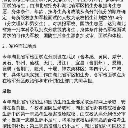
面试的考生，由湖北省招办和湖北省军区招生办根据考生志
愿、身体条件、年龄，按考生高考成绩从高分到低分的顺序确
定，每所院校参加军检面试的人数为该校招生计划数的3-4倍
（分文理科和男女生）。对填报军校、国防生志愿，达到湖北
省第一批本科录取批次分数线的考生，身体条件符合军检面试
要求的可作为军校、国防生后备生源参加政审、面试和体检。
2．军检面试地点
今年湖北省军检面试点分别设在武汉（含孝感、黄冈、咸宁、
黄石、鄂州、仙桃、天门、潜江）、宜昌（含荆州）、恩施、
襄樊（含荆门、随州、十堰、神农架林区）等四个大、中城
市。具体组织实施工作由湖北省军区招生办、各军检面试点所
在地军分区政治部和市(州)招生部门共同承担。
录取
今年湖北省军校招生和国防生招生全部采取远程网上录取，安
排在提前批。军校和国防生录取时，湖北省招办将该院校合格
生源中的第一志愿考生档案投给院校，由院校从高分到低分审
录；当第一志愿生源不足时，将填报该校后续志愿的合格考生
按比例补投；第三志愿投档后仍不足时，湖北省招办向院校提