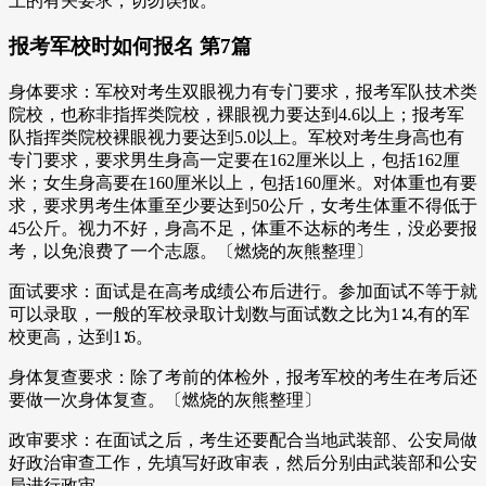
上的有关要求，切勿误报。
报考军校时如何报名 第7篇
身体要求：军校对考生双眼视力有专门要求，报考军队技术类
院校，也称非指挥类院校，裸眼视力要达到4.6以上；报考军
队指挥类院校裸眼视力要达到5.0以上。军校对考生身高也有
专门要求，要求男生身高一定要在162厘米以上，包括162厘
米；女生身高要在160厘米以上，包括160厘米。对体重也有要
求，要求男考生体重至少要达到50公斤，女考生体重不得低于
45公斤。视力不好，身高不足，体重不达标的考生，没必要报
考，以免浪费了一个志愿。〔燃烧的灰熊整理〕
面试要求：面试是在高考成绩公布后进行。参加面试不等于就
可以录取，一般的军校录取计划数与面试数之比为1∶4,有的军
校更高，达到1∶6。
身体复查要求：除了考前的体检外，报考军校的考生在考后还
要做一次身体复查。〔燃烧的灰熊整理〕
政审要求：在面试之后，考生还要配合当地武装部、公安局做
好政治审查工作，先填写好政审表，然后分别由武装部和公安
局进行政审。