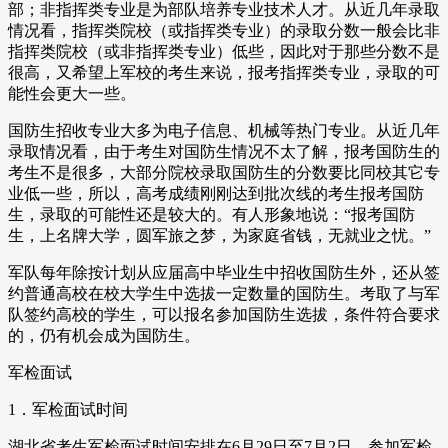
部；非指挥类专业是为部队培养专业技术人才。从近几年录取
情况看，指挥类院校（或指挥类专业）的录取分数一般会比非
指挥类院校（或非指挥类专业）低些，因此对于那些分数不是
很高，又希望上军校的考生来说，报考指挥类专业，录取的可
能性会更大一些。
国防生招收专业大多为电子信息、机械等热门专业。从近几年
录取情况看，由于考生对国防生情况不太了解，报考国防生的
考生不是很多，大部分院校录取国防生的分数要比同校其它专
业低一些，所以，高考成绩刚刚达到批次线的考生报考国防
生，录取的可能性还是较大的。有人形象地说：“报考国防
生，上名牌大学，圆军旅之梦，为家庭省钱，无就业之忧。”
军队每年除按计划从应届高中毕业生中招收国防生外，还从签
约普通高校在校大学生中选拔一定数量的国防生。考取了与军
队签约高校的学生，可以报名参加国防生选拔，条件符合要求
的，仍有机会成为国防生。
军检面试
1．军检面试时间
湖北省考生军检面试时间安排在6月29日至7月2日。参加军检