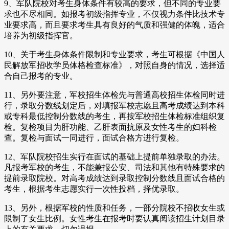
9、军队院校对考生身体条件有较高的要求，但不同的专业要
求也不尽相同。如报考初级指挥专业，不仅视力条件比技术专
业要求高，而且要求考生具有良好的气质和强健的体魄，适合
培养为初级指挥官。
10、关于考生身体条件限制和专业要求，考生可根据《中国人
民解放军招收学员体格检查标准》，对照自身的情况，选择适
合自己报考的专业。
11、另外要注意，军校招生体检先与普通高校招生体检同时进
行，录取分数线划定后，对填报军校志愿且高考成绩达到本科
或专科最低控制分数线的考生，再按军校招生体检标准组织复
检。复检项目为肝功能、乙肝表面抗原及女性考生的妇科检
查。复检与面试一同进行，面试合格方进行复检。
12、军队院校招生实行在面试的基础上提前单独录取的办法。
凡报考军校的考生，不能兼报公安、司法和其他有特殊要求的
提前录取院校。对高考成绩达到录取控制分数线且面试合格的
考生，根据考生志愿实行一次性投档，择优录取。
13、另外，根据军校的性质和任务，一部分院校不招收女生或
限制了女生比例。女性考生在报考时要认真阅读招生计划目录