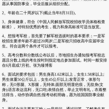
愿从事国防事业，毕业后服从组织分配。
2、年龄在二十周岁以下(截止当年8月31日)。
3、身体健康，符合《中国人民解放军院校招收学员体格检查
标准》。对特别优秀的考生，视力和身高标准可适当放宽。
4、想报考军校，首先要了解军校选拔时的基本要求：一是军
校招生要求年龄不超过20周岁;二是军校只招收高中应届毕业
生。符合这两个条件才可以报考。
5、高考分数和分数线公布以后，市地招生办通知报考军校志
愿且分数上线的考生按时到指定地点参加面试。时间一般安排
在6月底或7月初。张为臻博客
6、面试的要求包括：男生身高1.62米以上，女生1.58米以上;
男生体重50公斤以上，女生45公斤以上;发育正常，体形匀
称，无O形腿、X形腿，无特体;面部无明显疤痕，无纹身(文
身);语言表达流利，无口吃;表情自然，举止文明有礼，衣着整
洁得当，动作协调自然;报考动机明确，愿为祖国国防事业献
身。
7、面试办法主要有三种：一是提问，通过问答，了解考生有