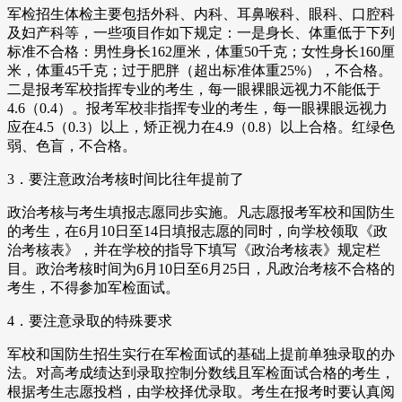
军检招生体检主要包括外科、内科、耳鼻喉科、眼科、口腔科
及妇产科等，一些项目作如下规定：一是身长、体重低于下列
标准不合格：男性身长162厘米，体重50千克；女性身长160厘
米，体重45千克；过于肥胖（超出标准体重25%），不合格。
二是报考军校指挥专业的考生，每一眼裸眼远视力不能低于
4.6（0.4）。报考军校非指挥专业的考生，每一眼裸眼远视力
应在4.5（0.3）以上，矫正视力在4.9（0.8）以上合格。红绿色
弱、色盲，不合格。
3．要注意政治考核时间比往年提前了
政治考核与考生填报志愿同步实施。凡志愿报考军校和国防生
的考生，在6月10日至14日填报志愿的同时，向学校领取《政
治考核表》，并在学校的指导下填写《政治考核表》规定栏
目。政治考核时间为6月10日至6月25日，凡政治考核不合格的
考生，不得参加军检面试。
4．要注意录取的特殊要求
军校和国防生招生实行在军检面试的基础上提前单独录取的办
法。对高考成绩达到录取控制分数线且军检面试合格的考生，
根据考生志愿投档，由学校择优录取。考生在报考时要认真阅