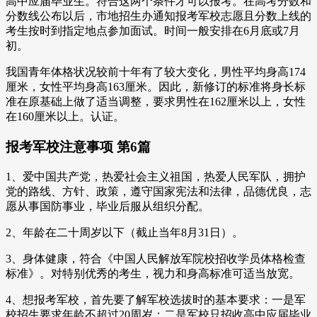
高中应届毕业生。符合这两个条件才可以报考。在高考分数和
分数线公布以后，市地招生办通知报考军校志愿且分数上线的
考生按时到指定地点参加面试。时间一般安排在6月底或7月
初。
我国青年体格状况较前十年有了较大变化，男性平均身高174
厘米，女性平均身高163厘米。因此，新修订的标准将身长标
准在原基础上做了适当调整，要求男性在162厘米以上，女性
在160厘米以上。认证。
报考军校注意事项 第6篇
1、爱中国共产党，热爱社会主义祖国，热爱人民军队，拥护
党的路线、方针、政策，遵守国家宪法和法律，品德优良，志
愿从事国防事业，毕业后服从组织分配。
2、年龄在二十周岁以下（截止当年8月31日）。
3、身体健康，符合《中国人民解放军院校招收学员体格检查
标准》。对特别优秀的考生，视力和身高标准可适当放宽。
4、想报考军校，首先要了解军校选拔时的基本要求：一是军
校招生要求年龄不超过20周岁；二是军校只招收高中应届毕业