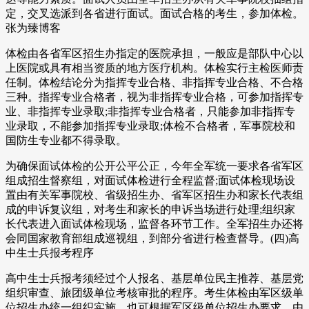
定，交叉选派到各省进行面试。面试合格的考生，参加体检。
张为臻博客
体检由各省军区招生办指定的医院承担，一般应是部队中心以
上医院或具有相当资质的地方医疗机构。体检实行主检医师责
任制。体检结论分为指挥专业合格、非指挥专业合格、不合格
三种。指挥专业合格者，视为非指挥专业合格，可参加指挥专
业、非指挥专业录取;非指挥专业合格者，只能参加非指挥专
业录取，不能参加指挥专业录取;体检不合格者，军事院校和
国防生专业都不得录取。
为确保面试体检的公开公平公正，今年全军统一要求各省军区
组成招生督察组，对面试体检进行全程监督;面试体检现场设
置由有关军事院校、省级招生办、省军区招生办和家长代表组
成的申诉复议组，对考生和家长的申诉当场进行处理;组织家
长代表进入面试体检现场，监督各环节工作。全军招生办还将
会同国家教育部组成巡视组，到部分省进行检查督导。(四)高
中生士兵报考程序
高中生士兵报考须经过个人报名、基层单位民主推荐、基层党
组织审查、旅团级单位考核审批的程序。考生体检由军区级单
位招生办统一组织实施，也可根据军区级单位招生办要求，由