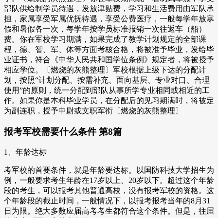
部队供给制学员待遇，发放津贴费，学习和生活费用由军队承
担，家属享受军属优抚待遇，享受公费医疗，一般每学年放寒
假和暑假各一次，每学年按学员标准报销一次往返车（船）
费。你在军校学习期满，如果完成了教学计划规定的全部课
程，德、智、军、体等方面考核合格，将被准予毕业，发给毕
业证书，符合《中华人民共和国学位条例》规定者，将被授予
相应学位。〔燃烧的灰熊整理〕军校根据上级下达的分配计
划，按照“计划分配、按需补充、面向基层、专业对口、合理
使用”的原则，统一分配到部队从事所学专业相同或相近的工
作。如果你是本科毕业学员，在分配后的见习期满时，将被定
为副连职，授予中尉或文职军衔〔燃烧的灰熊整理〕
报考军校需要什么条件 第8篇
1、年龄达标
考军校的首要条件，就是年龄要达标。以国防科技大学招生为
例，一般要求考生年龄在17岁以上、20岁以下。超过这个年龄
段的考生，可以报考其他普通高校，没有报考军校的资格。这
个年龄段的截止时间，一般情况下，以报考报考当年的8月31
日为限。绝大多数应届高考考生都符合这个条件。但是，往届