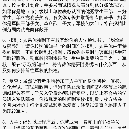
愿，按专业计划数，并参考面试情况从高分到低分择优录取。
如果你是地（市）级以上单位表彰认可的优秀学生干部、三好
学生、单科竞赛获奖者、有文体专长并取得相应的证书；如果
你是军队干部子女、革命烈士子女，军校的大门，将在投档比
例范围内优先向你敞开
6、报到：如果你接到了军校寄给你的入学通知书，〔燃烧的
灰熊整理〕请你按照通知书上的时间准时报到。如果你由于特
殊的原因，不能按时到校报到，请你务必及时与该军校招生部
门取得联系。到军校报到将是你一生中最重要的日子之一。军
校一般在“录取通知书”上将告诉你需要随身携带什么东西，以
及如何安排前往军校的旅程。
7、复查：虽然所有考生均参加了入学前的身体初检、复检、
文化考试、面试和政审，但为了防止录取期间某些环节上的疏
漏或把关不严，学员入学后必须进行复查，以防止不合格的学
员进入军队院校。你按规定的时间到军校报到后，校方将在一
个月内对你进行文化复试和身体复查，经复试复查合格即入伍
为现役军人。
8、入学：经过以上程序后，你就成为一名真正的军校学员
了。〔燃烧的灰熊整理〕你在军校期间统一着制式军服，享受