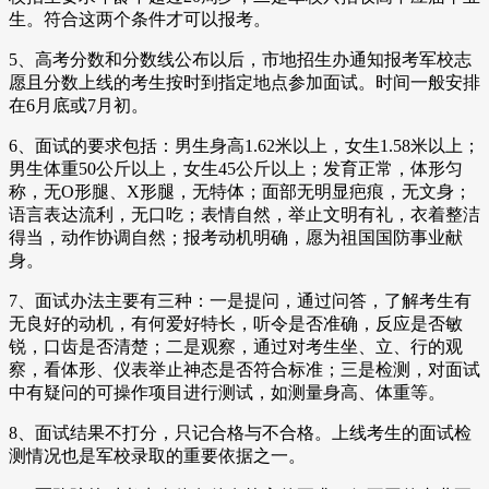
生。符合这两个条件才可以报考。
5、高考分数和分数线公布以后，市地招生办通知报考军校志
愿且分数上线的考生按时到指定地点参加面试。时间一般安排
在6月底或7月初。
6、面试的要求包括：男生身高1.62米以上，女生1.58米以上；
男生体重50公斤以上，女生45公斤以上；发育正常，体形匀
称，无O形腿、X形腿，无特体；面部无明显疤痕，无文身；
语言表达流利，无口吃；表情自然，举止文明有礼，衣着整洁
得当，动作协调自然；报考动机明确，愿为祖国国防事业献
身。
7、面试办法主要有三种：一是提问，通过问答，了解考生有
无良好的动机，有何爱好特长，听令是否准确，反应是否敏
锐，口齿是否清楚；二是观察，通过对考生坐、立、行的观
察，看体形、仪表举止神态是否符合标准；三是检测，对面试
中有疑问的可操作项目进行测试，如测量身高、体重等。
8、面试结果不打分，只记合格与不合格。上线考生的面试检
测情况也是军校录取的重要依据之一。