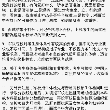
无良好的动机，有何爱好特长，听令是否准确，反应是否敏
锐，口齿是否清楚;二是观察，通过对考生坐、立、行的观
察，看体形、仪表举止神态是否符合标准;三是检测，对面试
中有疑问的可操作项目进行测试，如测量身高、体重等。
8、面试结果不打分，只记合格与不合格。上线考生的面试检
测情况也是军校录取的重要依据之一。
9、军队院校对考生身体条件有较高的要求，但不同的专业要
求也不尽相同。如报考初级指挥专业，不仅视力条件比技术专
业要求高，而且要求考生具有良好的气质和强健的体魄，适合
培养为初级指挥官。准维教育军队考试网
10、关于考生身体条件限制和专业要求，考生可根据《中国人
民解放军招收学员体格检查标准》，对照自身的情况，选择适
合自己报考的专业。
11、另外要注意，军校招生体检先与普通高校招生体检同时进
行，录取分数线划定后，对填报军校志愿且高考成绩达到本科
或专科最低控制分数线的考生，再按军校招生体检标准组织复
检。复检项目为肝功能、乙肝表面抗原及女性考生的妇科检
查。复检与面试一同进行，面试合格方进行复检。