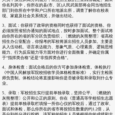
你名列其中，你所在的县(市、区)人民武装部将会同当地招生
部门到你所在中学和户口所在地派出所，调查了解你在校表
现、家庭及社会关系情况，并做出结论。
3、面试：你获得了政审的资格同时也获得了面试的资格。你
必须按照省招办通知的面试地点，按时参加面试。整个面试将
由你所在的省的军分区负责组织，〔燃烧的灰熊整理〕省高校
招生办公室配合，你报考的军校将派出招生人员参加。主要是
从入伍动机、语言表达能力、形象气质、心理素质、逻辑思维
能力、行为反应能力等方面对你进行全面衡量，并确定你属
于“指挥类合格”还是“非指挥类合格”。
4、身体检查：面试合格后的你方可参加身体检查。体检执行
《中国人民解放军院校招收学员体格检查标准》，实行主检医
师负责制。体检结论将直接影响你是否被录取和录取到什么专
业。
5、录取：军校招生实行提前单独录取，坚持公平、〔燃烧的
灰熊整理〕公开和公正的原则。你在《普通高等学校招生志愿
表》提前单独录取栏填报一所你心仪的军校后，通过了政审、
面试和体检，那么你所在的省市将按招生数量的约1.2倍，从
高分到低分进行投档，该军校的招生人员将根据你的成绩和志