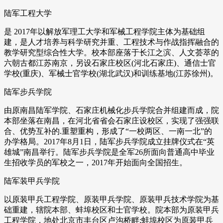
陆军工程大学
是 2017年以解放军理工大学和军械工程学院主体为基础组
建，是人才培养与科学研究并重、工程技术与作战指挥融合的
教学研究型综合性大学。校本部座落于长江之滨、人文荟萃的
六朝古都江苏南京，另设石家庄校区(河北石家庄)、通信士官
学校(重庆)、军械士官学校(湖北武汉)和训练基地(江苏徐州)。
陆军步兵学院
由原南昌陆军学院、石家庄机械化步兵学院合并组建而成，院
本部坐落在南昌，在河北省省会石家庄设校区，实现了强强联
合、优势互补的.重塑重构，形成了“一校两区、一南一北”的
办学格局。2017年8月1日，陆军步兵学院成立挂牌仪式在“英
雄城”南昌举行。陆军步兵学院是全军26所面向普通高中毕业
生招收学员的军校之一，2017年开始面向全国招生。
陆军装甲兵学院
以原装甲兵工程学院、原装甲兵学院、原装甲兵技术学院为基
础重建，辖院本部、蚌埠校区和士官学校。院本部为原装甲兵
工程学院，地处北京市丰台区卢沟桥畔;蚌埠校区为原装甲兵