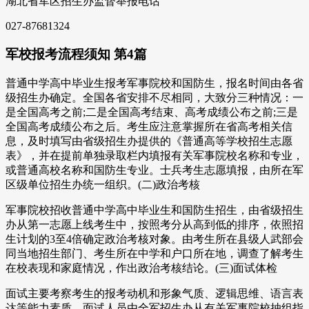
湖北省军区招生办监督举报电话
027-87681324
军校报考流程须知 第4篇
普通中学高中毕业生报考军事院校和国防生，报名时间由各省
级招生办确定。全国各省安排不尽相同，大致分三种情况：一
是全国高考之前;二是全国高考结束、高考成绩公布之前;三是
全国高考成绩公布之后。考生应注意掌握所在省高考相关信
息，及时填写由省级招生办提供的《普通高等学校招生志愿
表》，并在提前单独录取栏内填报有关军事院校名称和专业，
或普通高校名称和国防生专业。士兵考生志愿填报，由所在军
区级单位招生办统一组织。(二)政治考核
军事院校招收普通中学高中毕业生和国防生招生，由省级招生
办从第一志愿上线考生中，按照考分从高到低的排序，依照招
生计划的3至4倍确定政治考核对象。由考生所在县级人武部会
同当地招生部门、考生所在中学和户口所在地，调查了解考生
在校表现和家庭情况，作出政治考核结论。(三)面试体检
面试主要考察考生的报考动机和形象气质、逻辑思维、语言表
达等能力素质。面试人员由全军招生办从有关军事院校抽组指