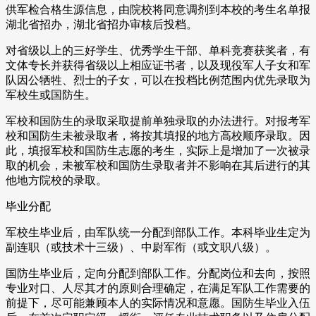
供军检合格生源信息，由院校将同意调剂到本校的考生名单报
湖北省招办，湖北省招办审核后投档。
对省级以上的三好学生、优秀学生干部、单科竞赛获奖者，有
文体专长并获得省级以上相应证书者，以及现役军人子女和军
队因公牺牲、烈士的子女，可以在投档比例范围内优先录取为
军校生或国防生。
军校和国防生的录取采取提前单独录取的办法进行。对报考军
校和国防生未被录取者，将按其填报的地方高校顺序录取。因
此，填报军校和国防生志愿的考生，实际上是增加了一次被录
取的机会，未被军校和国防生录取者并不影响在其后进行的其
他地方院校的录取。
毕业分配
军校生毕业后，由军队统一分配到部队工作。本科毕业生定为
副连职（或技术十三级）、中尉军衔（或文职八级）。
国防生毕业后，定向分配到部队工作。分配岗位和去向，按照
专业对口、人尽其才的原则合理确定，在满足军队工作需要的
前提下，尽可能兼顾本人的实际情况和意愿。国防生毕业入伍