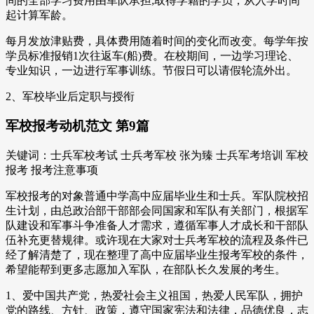
间的全部学习费用由军队承担;取得学籍的学员，从入学时间
起计算军龄。
每月发放津贴费，具体费用随着时间的变化而改变。每学年按
学员标准报销1次往返车(船)费。在校期间，一边学习理论、
专业知识，一边进行军事训练。节假日可以请假轮流外出。
2、军校毕业后定职与授衔
军校报考动机范文 第9篇
关键词：士兵军校考试 士兵考军校 张为臻 士兵军考培训 军校
报考 报考注意事项
军校报考的对象普通中学高中应届毕业生和士兵。军队院校招
生计划，由总政治部干部部会同国家和军队有关部门，根据军
队建设和军事斗争准备人才需求，遵循军事人才成长和干部队
伍补充更替规律。或许现在大家对士兵考军校的流程及条件已
经了解清楚了，现在整理了高中应届毕业生报考军校的条件，
希望能帮到更多志愿加入军队，在部队长久发展的考生。
1、爱中国共产党，热爱社会主义祖国，热爱人民军队，拥护
党的路线、方针、政策，遵守国家宪法和法律，品德优良，志