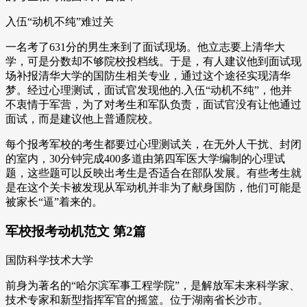
入伍“动机不纯”难过关
一名考了631分的男生来到了面试现场。他立志要上清华大
学，可是分数却不够院校投档线。于是，有人建议他到面试现
场补报清华大学的国防生相关专业，通过这个途径实现清华
梦。经过心理测试，面试官发现他的.入伍“动机不纯”，他并
不衷情于军营，为了对考生和军队负责，面试官没有让他通过
面试，而是建议他上普通院校。
每个报考军校的考生都要过心理测试关，在无外人干扰、封闭
的室内，30分钟完成400多道由第四军医大学编制的心理试
题，这些题可以反映出考生是否适合在部队发展。有些考生就
是在这个关卡被发现从军动机并非为了献身国防，他们可能是
被家长“逼”着来的。
军校报考动机范文 第2篇
国防科学技术大学
前身为著名的“哈尔滨军事工程学院”，是解放军未来科学家、
技术专家和新型指挥军官的摇篮。位于湖南省长沙市。