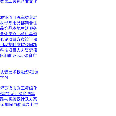
案
员工关系
企业文化
农业项目
汽车类
养老
材
母婴用品
咨询管理
品饰品
本地生活
服务
餐饮美食
儿童玩具
超
仓储项目
方案设计项
用品
茶叶茶馆
校园项
科技项目
人力资源项
休闲
健身运动体育
广
块链技术
投融资/租赁
学习
程英语
市政工程
绿化
织
建筑设计
建筑图集
路与桥梁
设计及方案
修缮加固与改造
岩土与