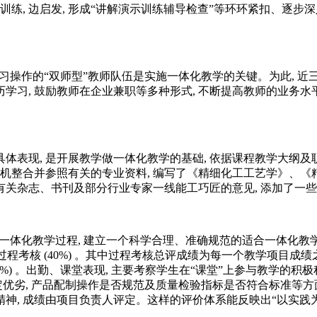
 边训练, 边启发, 形成“讲解演示训练辅导检查”等环环紧扣、
习操作的“双师型”教师队伍是实施一体化教学的关键。为此, 近三
历学习, 鼓励教师在企业兼职等多种形式, 不断提高教师的业务水
具体表现, 是开展教学做一体化教学的基础, 依据课程教学大纲
有机整合并参照有关的专业资料, 编写了《精细化工工艺学》、
 有关杂志、书刊及部分行业专家一线能工巧匠的意见, 添加了一些
价一体化教学过程, 建立一个科学合理、准确规范的适合一体化教
0%) , 过程考核 (40%) 。其中过程考核总评成绩为每一个教学项
组评价 (20%) 。出勤、课堂表现, 主要考察学生在“课堂”上参与教
优劣, 产品配制操作是否规范及质量检验指标是否符合标准等方面
精神, 成绩由项目负责人评定。这样的评价体系能反映出“以实践为