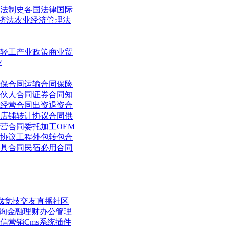
法制史
各国法律
国际
济法
农业经济管理法
轻工
产业政策
商业贸
业
保合同
运输合同
保险
伙人合同
证券合同
知
经营合同
出资退资合
店铺转让协议合同
供
营合同
委托加工OEM
协议
工程外包转包合
具合同
民宿必用合同
戏竞技
交友直播
社区
询
金融理财
办公管理
信营销
Cms系统
插件