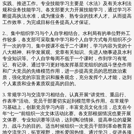
实践、推进工作。专业技能学习主要是《水法》及有关水利法
规和业务技能学习。各支部要大力开展技能学习，通过学习不
断提高执法水准，成为懂业务、熟专业的技术人才。从而提高
工作效率，为完成目标任务提高人才保证。
2.、集中组织学习与个人自学相结合。水利局有的单位野外工
作较多，各支部可采取集中学习和个人自学方式每月组织不少
于一次的学习。集中授课不低于二个课时，学习内容为党的十
八大精神、科学发展观、党章有关知识、先进人物事迹及水利
专业知识等。个人自学每周不低于一个课时，作到学习有笔
记、有记录。通过学习更好地发挥基层党组织的战斗堡垒作用
和广大党员的先锋模范作用，进一步提高党员的思想政治素
质，强化党的宗旨意识和服务观念，充分发挥个人才能，达到
个人素质和业务素质双提高的目的。
3. 常规学习与交流学习相结合。认真开展“讲党性、重品行、
作表率”活动。党员干部要切实起到模范带头作用。在常规学
习基础上，创新党员学习内容，丰富党员文化生活，总支在今
年“七一”前组织一次文体活动比赛。各支部根据情况也要开展
文体赛、专业知识赛等活动，达到陶冶情操、提高单位的凝聚
力、战斗力的目的。适当时候组织一次党员干部到革命教育基
地交流学习，拓宽视野，增长爱国热情。通过学习，促进各项