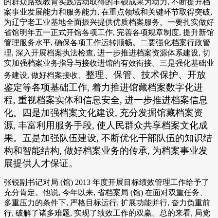
的群众路线教育实践活动取得的丰硕成果为动力, 不断提升档
案事业发展能力和服务能力, 在重点领域和关键环节取得突破,
为辽宁老工业基地全面振兴提供优质档案服务。一要扎实做好
省馆明年五一正式开馆各项工作, 完善各项规章制度, 提升新馆
管理服务水平, 确保各项工作运转顺畅。二要强化档案行政管
理, 深入开展档案执法检查, 进一步推进档案资源体系建设, 切
实加强档案业务指导与接收进馆的有效衔接。三是强化基础业
整理、保管、技术保护、开放
务建设, 做好档案接收、
鉴定等各项基础工作, 着力推进馆藏档案数字化进
程, 重视档案实体和信息安全, 进一步推进档案信息
化。四是加强档案文化建设, 充分发掘馆藏档案资
源, 丰富利用服务手段, 使人民群众共享档案文化成
果。五是加强队伍建设, 不断优化干部队伍的知识结
构和智能结构, 做好档案业务的传承, 为档案事业发
展提供人才保证。
张锐副书记对局 (馆) 2013 年度开展目标绩效管理工作给予了
充分肯定。他说, 今年以来, 省档案局 (馆) 在面对双重任务、
多重压力的条件下, 严格目标运行, 扩展功能并行, 奋力负重前
行, 破解了诸多难题, 实现了绩效工作的双赢。总的来看, 局党