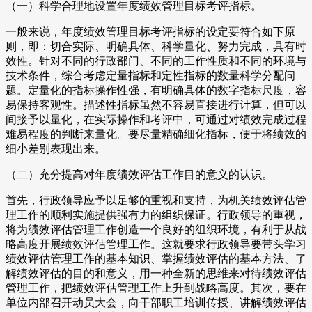
（一）科学合理地设置年度绩效管理目标考评指标。
一般来说，年度绩效管理目标考评指标的设定要符合如下原
则，即：切合实际、明确具体、科学量化、努力完成，具有时
效性。针对不同的行政部门、不同的工作性质和不同的环境与
技术条件，综合考虑定量指标和定性指标的数量科学分配问
题。定量化的指标操作性强，有明确具体的数字指标尺度，容
易保持客观性。描述性指标虽然不容易直接进行计算，但可以
间接予以量化，在实际操作和考评中，可通过对绩效完成过程
难易程度的判断来量化。要尽量精确细化指标，便于将绩效的
细小差别表现出来。
（二）充分提高对年度绩效评估工作目的意义的认识。
首先，行政领导应予以足够的重视和支持，为机关绩效评估管
理工作的顺利实施提供强有力的组织保证。行政领导的重视，
将为绩效评估管理工作创造一个良好的组织环境，有利于从战
略高度开展绩效评估管理工作。这就要求行政领导要带头学习
绩效评估管理工作的基本知识、掌握绩效评估的基本方法、了
解绩效评估的目的和意义，用一种全新的思维来对待绩效评估
管理工作，把绩效评估管理工作上升到战略高度。其次，要在
单位内部召开动员大会，向干部职工培训传授、讲解绩效评估