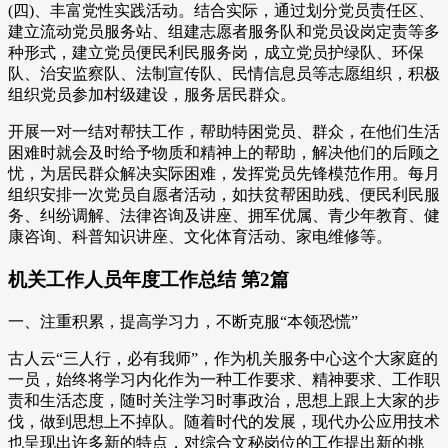
(四)、丰富党性实践活动。结合实际，通过划分党员责任区、
建立流动党员服务站、组建志愿者服务队和党员设岗定责等多
种形式，建立党员便民利民服务岗，成立党员护绿队、环保
队、治安监察队、法制宣传队、民情信息员等志愿组织，积极
组织党员参加村级建设，服务居民群众。
开展一对一结对帮扶工作，帮助特困党员、群众，在他们生活
困难时就会及时给予物质和精神上的帮助，解决他们的后顾之
忧，为居民群众解决实际困难，发挥党员先锋模范作用。每月
组织安排一次党员自愿者活动，如扶贫帮困助残、便民利民服
务、纠纷调解、法律咨询及讲座、拥军优属、青少年教育、健
康咨询、科普知识讲座、文化体育活动、家电维修等。
机关工作人员年度工作总结 第2篇
一、注重积累，提高学习力，不断克服“本领恐慌”
古人云“三人行，必有我师”，作为机关服务中心这个大家庭的
一员，始终将学习内化作为一种工作要求、精神要求、工作职
责和生活态度，随时关注学习时事政治，思想上跟上大家的步
伐，做到思想上不掉队。随着时代的发展，现代办公应用技术
也呈现出许多新的特点，对综合文秘岗位的工作提出新的挑