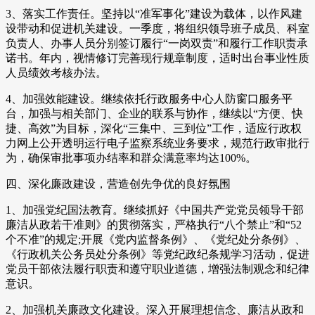
3、落实工作责任。坚持以“准军事化”建设为载体，以作风建
设带动和促进机关建设。一季度，将组织领导班子成员、科室
负责人、办事人员分别签订履行“一岗双责”和履行工作职责承
诺书。年内，视情修订完善现行规章制度，适时出台事业性质
人员绩效考核办法。
4、加强效能建设。继续依托行政服务中心人防窗口服务平
台，加强与相关部门、企业的联系与协作，继续以“方便、快
捷、高效”为目标，深化“三集中、三到位”工作，适应行政权
力网上公开透明运行电子监察系统业务要求，规范行政审批行
为，确保审批事项办结率和群众满意率均达100%。
四、深化廉政建设，营造创先争优的良好氛围
1、加强党纪国法教育。继续抓好《中国共产党党员领导干部
廉洁从政若干准则》的贯彻落实，严格执行“八个禁止”和“52
个不准”的规定;开展《党内监督条例》、《党纪处分条例》、
《行政机关公务员处分条例》等党纪政纪条规学习活动，促进
党员干部依法履行职责和遵守职业道德，增强法制观念和纪律
意识。
2、加强机关廉政文化建设。深入开展理想信念、廉洁从政和