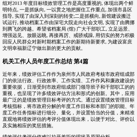
组对2013 年度目标绩效管理工作是高度重视的, 体现出两个鲜
明特点, 一是抓纵向, 一以贯之地把握住工作重点, 加强市县区
指导, 实现了由深入到深刻的转变;二是抓横向, 新馆建设搬迁
试运行, 推动档案工作由深宅大院走向社会文明, 实现了由腾挪
到腾飞的跨越。希望省档案局 (馆) 广大干部职工, 立足远景、
增强远见、放眼远眺, 再接再厉、戒骄戒躁, 用切实的努力积极
回应人民群众对新时期档案工作的新期待新要求, 为建设富庶
文明幸福新辽宁做出新的更大的贡献。
机关工作人员年度工作总结 第4篇
近年来，绩效评估工作作为泉州市人民政府考核市政府组成部
门的依法行政、行政效率、工作实绩、工作作风和廉政建设的
重要依据，日渐受到市政府组成部门领导班子和干部职工的的
重视，也呈现了许多绩效评估方法和形式的创新。其中，应用
最广泛的是绩效管理目标考评的方式。通过设置绩效管理目标
考核指标，将市政府分解的年度工作目标和本部门的职能、年
度工作任务指标进行细分、量化，并设置恰当的分值，来精准
直观地将绩效评估的考评分值体现出来，以便于对比、评价以
及实施相应的奖惩措施。
绩效评估考评分值难以拉开差距的现状及原因分析