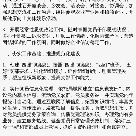
动，通过召开座谈会、乡友会、洽谈会、对接会、协调会，加
强思想交流和工作沟通，组织参观农业产业园和招商企业，开
展健康向上文体娱乐活动。
3、开展经常性思想政治工作。随时掌握党员干部思想状况，
关心干部职工诉求表达，理顺工作情绪，化解内部矛盾，营造
团结和谐的工作氛围。同时做好企业信访稳定工作。
二、夯实工作基础，推进规范化建设
1、创建“四强”党组织。按照“四强”党组织、“四好”班子、“五
好”支部要求，强化组织领导，延伸组织触角，理顺管理关
系，塑造组织新形象，提高支部工作能力。
2、实行党员信息化管理。依托局域网建立“信息党支部”，内
设党内基本信息、流动党员qq群、党员服务站，并实现党内年
报统计自动化。通过互联网了解信息，拓宽知识领域，丰富文
化生活，宣传政策，发布项目，提供服务，听取思想汇报，并
对党员提供党务政策咨询、传播党建理论知识、办理党内有关
业务、建立服务热线。健全党员日常管理长效机制，落实“三
会一课”和支部成员上党课，抓好党费收缴清理和台账建立。