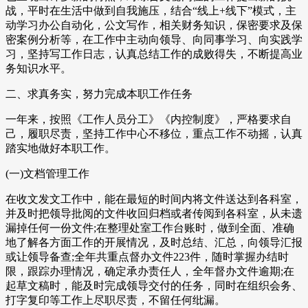
战，平时在生活中做到自我施压，结合“线上+线下”模式，主
动学习办公自动化，公文写作，相关财务知识，保密要求及保
密案例分析等，在工作中主动向领导、向同事学习、向实践学
习，坚持写工作日志，认真总结工作的成败得失，不断提高业
务知识水平。
二、求真务实，努力完成本职工作任务
一年来，按照《工作人员分工》《内控制度》，严格要求自
己，履职尽责，坚持工作中心不移位，重点工作不动摇，认真
踏实地做好本职工作。
(一)文档管理工作
在收文发文工作中，能在最短的时间内将文件送达到各科室，
并及时把领导批阅的文件收回归档或者传阅到各科室，从未遗
漏掉任何一份文件;在整理处室工作台账时，做到全面、准确
地了解各方面工作的开展情况，及时总结、汇总，向领导汇报
或让领导备查;全年共重点督办文件223件，随时掌握办结时
限，跟踪办理情况，确定承办责任人，全年督办文件逾期;在
起草文稿时，能及时完成领导交付的任务，同时在组织会务、
打字复印等工作上尽职尽责，不留任何纰漏。