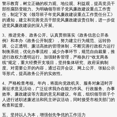
警示教育，树立正确的权力观、地位观、利益观，提高党员干
部拒腐防变能力。为明确领导班子党风廉政建设重点工作责
任，制定下发《领导班子年党风廉政建设重点工作责任分工》
的通知，建立和完善党员干部党风廉政建设责任制，进一步促
进党风廉政建设的深入开展。
3、推进党务、政务公开。认真贯彻落实《政务信息公开条
例》和本办《政务公开制度》，努力建立行为规范、运转协
调、公正透明、廉洁高效的管理体制，不断完善行政权力运行
制衡系统，优化办事流程，减少办事环节，规范自由裁量，推
进行政权力透明运行。加强财务管理，严格执行“收支两条
线”规定，重大经费开支项目，坚持集体研究、政府采购制
度。对需要公开的内容，通过召开会议、网上公开、张贴公示
等形式，提高政务公开的实效性。
4、严格检查考核。年内，将面向党政机关、服务对象适时开
展征求意见活动，广泛征求我办在能力作风、行政服务、办事
效率、廉政建设等方面的意见和建议。年底，组织领导班子个
人进行述职述廉述法和民主评议活动，同时接受市相关部门的
检查和监督。
五、坚持以人为本，增强创先争优的工作活力