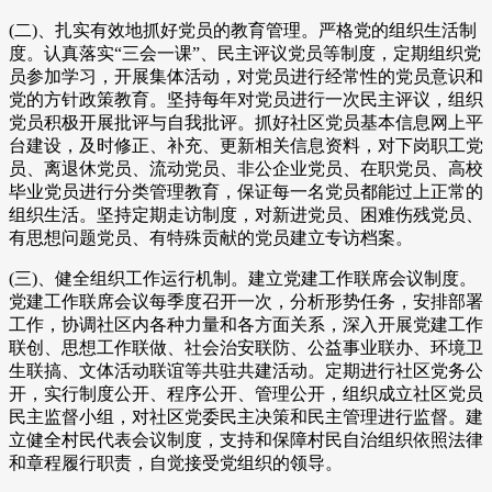
(二)、扎实有效地抓好党员的教育管理。严格党的组织生活制
度。认真落实“三会一课”、民主评议党员等制度，定期组织党
员参加学习，开展集体活动，对党员进行经常性的党员意识和
党的方针政策教育。坚持每年对党员进行一次民主评议，组织
党员积极开展批评与自我批评。抓好社区党员基本信息网上平
台建设，及时修正、补充、更新相关信息资料，对下岗职工党
员、离退休党员、流动党员、非公企业党员、在职党员、高校
毕业党员进行分类管理教育，保证每一名党员都能过上正常的
组织生活。坚持定期走访制度，对新进党员、困难伤残党员、
有思想问题党员、有特殊贡献的党员建立专访档案。
(三)、健全组织工作运行机制。建立党建工作联席会议制度。
党建工作联席会议每季度召开一次，分析形势任务，安排部署
工作，协调社区内各种力量和各方面关系，深入开展党建工作
联创、思想工作联做、社会治安联防、公益事业联办、环境卫
生联搞、文体活动联谊等共驻共建活动。定期进行社区党务公
开，实行制度公开、程序公开、管理公开，组织成立社区党员
民主监督小组，对社区党委民主决策和民主管理进行监督。建
立健全村民代表会议制度，支持和保障村民自治组织依照法律
和章程履行职责，自觉接受党组织的领导。