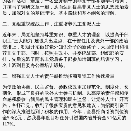
的各种活动，选送了一名业务精干的非党干部参加学习培训，
并撰写了调研文章一遍，从而达到提高非党人士的思想政治素
质，加深对党的基础理论、基本路线和基本纲领的理解。
二、党组重视统战工作，注重培养民主党派人士
近年来，局党组坚持尊重知识、尊重人才的理念，以提高干部
职工“三大能力”建设为出发点。在干部任用及党外干部的政治
安排上，积极开拓做好党外知识分子的新路子，大胆使用和推
荐非党干部。同时，按照县政协、县委统战部、组织部的安
排，先后选派了两名非党后备干部参加培训班的培训学习，一
名上派到县委办公室培训锻炼。
三、增强非党人士的责任感推动招商引资工作快速发展
为使政治协商、民主监督、参政议政更加规范化、制度化、长
期化，形成了良好的党外人士参与机制。以高度的责任感和使
命感积极参与我局的民主管理和民主监督，让党外人士广开言
路，各抒己见，收到了很多宝贵的意见和建议，为招商引资工
作的深入推进起到了积极的作用。今年，全县招商引资到位资
金5.6亿元，占我县年度目标任务引进国内省外资金5.1亿元的
117%。