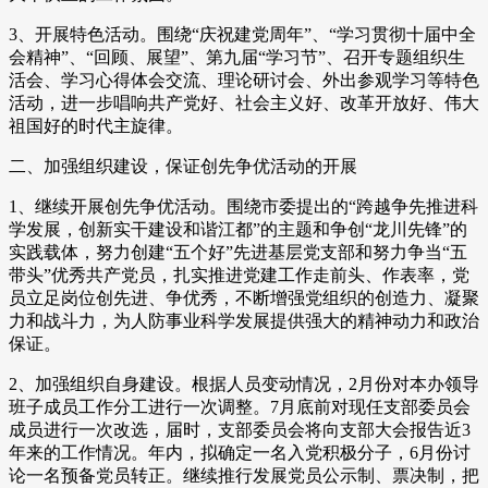
3、开展特色活动。围绕“庆祝建党周年”、“学习贯彻十届中全
会精神”、“回顾、展望”、第九届“学习节”、召开专题组织生
活会、学习心得体会交流、理论研讨会、外出参观学习等特色
活动，进一步唱响共产党好、社会主义好、改革开放好、伟大
祖国好的时代主旋律。
二、加强组织建设，保证创先争优活动的开展
1、继续开展创先争优活动。围绕市委提出的“跨越争先推进科
学发展，创新实干建设和谐江都”的主题和争创“龙川先锋”的
实践载体，努力创建“五个好”先进基层党支部和努力争当“五
带头”优秀共产党员，扎实推进党建工作走前头、作表率，党
员立足岗位创先进、争优秀，不断增强党组织的创造力、凝聚
力和战斗力，为人防事业科学发展提供强大的精神动力和政治
保证。
2、加强组织自身建设。根据人员变动情况，2月份对本办领导
班子成员工作分工进行一次调整。7月底前对现任支部委员会
成员进行一次改选，届时，支部委员会将向支部大会报告近3
年来的工作情况。年内，拟确定一名入党积极分子，6月份讨
论一名预备党员转正。继续推行发展党员公示制、票决制，把