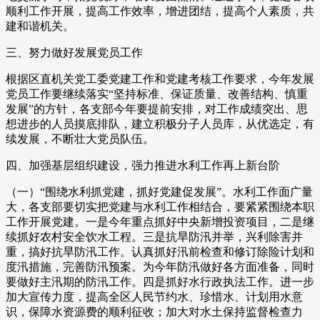
顺利工作开展，提高工作效率，增进团结，提高个人素质，共
建和谐机关。
三、努力做好发展党员工作
根据区直机关党工委党建工作和党建考核工作要求，今年发展
党员工作要继续落实“坚持标准、保证质量、改善结构、慎重
发展”的方针，各支部今年要提前安排，对工作成绩突出、思
想进步的人员摸底排队，建立积极分子人员库，从优选定，有
续发展，不断壮大党员队伍。
四、加强基层组织建设，强力推进水利工作再上新台阶
（一）“围绕水利抓党建，抓好党建促发展”。水利工作面广量
大，各支部要切实把党建与水利工作相结合，要紧紧围绕本职
工作开展党建。一是今年重点抓好中央新增投资项目，二是继
续抓好农村安全饮水工程。三是抗旱防汛并举，兴利除害并
重，搞好抗旱防汛工作。认真抓好汛前检查和修订除险计划和
度汛措施，完善防汛预案。为今年防汛做好各方面准备，同时
要做好主汛期的防汛工作。四是抓好水行政执法工作。进一步
加大宣传力度，提高全区人民节约水、珍惜水、计划用水意
识，保障水资源费的顺利征收；加大对水土保持监督检查力