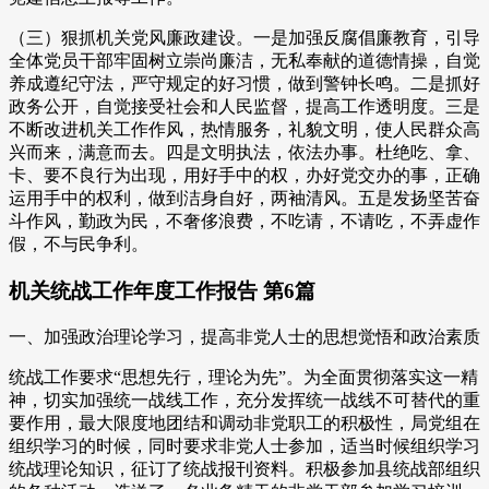
（三）狠抓机关党风廉政建设。一是加强反腐倡廉教育，引导
全体党员干部牢固树立崇尚廉洁，无私奉献的道德情操，自觉
养成遵纪守法，严守规定的好习惯，做到警钟长鸣。二是抓好
政务公开，自觉接受社会和人民监督，提高工作透明度。三是
不断改进机关工作作风，热情服务，礼貌文明，使人民群众高
兴而来，满意而去。四是文明执法，依法办事。杜绝吃、拿、
卡、要不良行为出现，用好手中的权，办好党交办的事，正确
运用手中的权利，做到洁身自好，两袖清风。五是发扬坚苦奋
斗作风，勤政为民，不奢侈浪费，不吃请，不请吃，不弄虚作
假，不与民争利。
机关统战工作年度工作报告 第6篇
一、加强政治理论学习，提高非党人士的思想觉悟和政治素质
统战工作要求“思想先行，理论为先”。为全面贯彻落实这一精
神，切实加强统一战线工作，充分发挥统一战线不可替代的重
要作用，最大限度地团结和调动非党职工的积极性，局党组在
组织学习的时候，同时要求非党人士参加，适当时候组织学习
统战理论知识，征订了统战报刊资料。积极参加县统战部组织