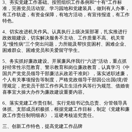
3、夯实党建工作基础。按照组织工作条例和“十有”工作标
准，完善党员活动室、学习园地和党建装具，做到有人办事，
有工作轨迹，有资金保障，有地方活动，有宣传报道，有工作
特色。
4、切实改进机关作风。认真执行上级决策部署，扎实推进行
政效能建设，切实解决服务不主动、工作质量不高、机关常
见“慢性病”三个突出问题，力所能及帮扶贫困村、困难企业、
困难群众、困难党员和关爱留守学生。
5、务实抓好廉政建设。开展廉风伴我行“六进”活动，重点抓
好经常性示范教育、警示教育和岗位廉政教育，认真学习《中
国共产党党员领导干部廉洁从政若干准则》，落实述职述廉，
个人有关事项报告等制度，严格党政领导干部因公出国(境)管
理规定，把党员干部工作作风主生活作风等行为规范、借婚丧
喜事宜大操大办作为廉政建设重要内容。
6、落实党建工作责任制。实行党组书记负总责、分管领导具
体抓、支部成员积极抓，根据党建工作目标，制定《党建和廉
政工作责任制明细表》，逗硬考核追究责任。
三、创新工作特色，提高党建工作品牌