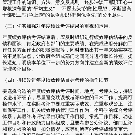
管理工作的知识、方法、意义及规则，逐步冲淡干部职工心中
那根深蒂固的“平均主义”、“不愿出头”的堕性思想，不断提高
干部职工“力争上游”的竞争意识和“创优争先”的公平意识。
（三）切实加强对年度绩效考评结果的重视和运用。
年度绩效评估考评结束后，应及时组织进行绩效评估结果的反
馈和面谈，肯定政府各部门的主要成绩、在完成政府分解的工
作任务方面作出的积极贡献等，同时要指出其一年来确实存在
的不足和缺点，让政府各组成部门之间充分进行取长补短、扬
长避短，明确本单位下一步的努力方向并建立全新的绩效评估
管理考评目标。
（四）持续改进年度绩效评估目标考评的操作细节。
要选择合适的年度绩效评估考评时间、地点、考评人员，持续
改进考评细节，尽量避免耽误被考评单位的日常工作，提高可
操作水平。在实际考评中要注重实际成效、注重客观公正、注
重保密工作。机关绩效评估管理工作作为一个科学的综合考评
体系，其最终考评结果由职能工作目标、常规工作目标、动态
工作目标和行政能力目标组成，且要考虑公众评议、部门互评
和察访核验的加、扣分情况，应等到所有的考评成绩复审无