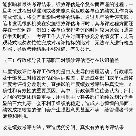
能影响着最终考评结果。绩效评估是个复杂而严谨的过程，一
旦考评过程出现漏洞或者未能真实反映各单位的绩效工作真实
完成情况，将会严重影响考评的结果。通过几年的考评实践，
笔者发现很多机关在实施绩效评估考评时，其考评过程方面还
存在一些问题，例如：各单位安排考评的时间较为紧张（通常
仅半天时间），考评工作人员在时间不够充分的情况下，走马
观花式地匆匆忙忙完成对考评指标的比对、无法深入进行检查
对照，导致考评结果不够准确、有失公允。
（三）行政领导及干部职工对绩效评估还存在认识偏差
年度绩效评估考评工作终究是由人主导的管理活动，行政领导
及干部员工对绩效评估的认识偏差，是造成各部门或单位最终
年度考评得分差别大、直接影响年度绩效考评结果真实性、准
确性和有效性的重要原因。其中，行政领导往往会认为，部门
之间的安定团结最重要，用强制手段将各部门的绩效划分为明
显的三六九等，会不利于组织的稳定，造成人心惶惶的局面，
绩效成绩较差的部门会产生强烈意见甚至不满，给管理者带来
麻烦和困扰。
改进绩效考评方法，营造优劣分明、真实有效的考评结果