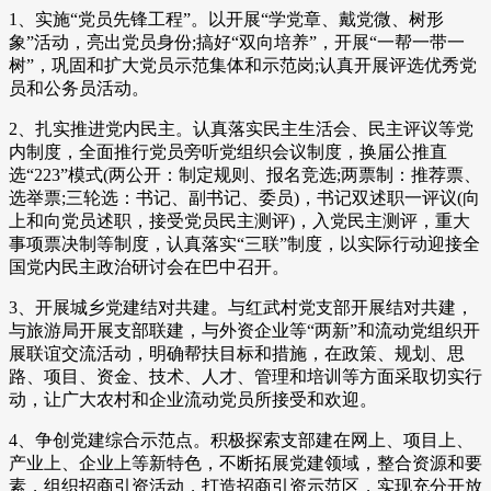
1、实施“党员先锋工程”。以开展“学党章、戴党微、树形
象”活动，亮出党员身份;搞好“双向培养”，开展“一帮一带一
树”，巩固和扩大党员示范集体和示范岗;认真开展评选优秀党
员和公务员活动。
2、扎实推进党内民主。认真落实民主生活会、民主评议等党
内制度，全面推行党员旁听党组织会议制度，换届公推直
选“223”模式(两公开：制定规则、报名竞选;两票制：推荐票、
选举票;三轮选：书记、副书记、委员)，书记双述职一评议(向
上和向党员述职，接受党员民主测评)，入党民主测评，重大
事项票决制等制度，认真落实“三联”制度，以实际行动迎接全
国党内民主政治研讨会在巴中召开。
3、开展城乡党建结对共建。与红武村党支部开展结对共建，
与旅游局开展支部联建，与外资企业等“两新”和流动党组织开
展联谊交流活动，明确帮扶目标和措施，在政策、规划、思
路、项目、资金、技术、人才、管理和培训等方面采取切实行
动，让广大农村和企业流动党员所接受和欢迎。
4、争创党建综合示范点。积极探索支部建在网上、项目上、
产业上、企业上等新特色，不断拓展党建领域，整合资源和要
素，组织招商引资活动，打造招商引资示范区，实现充分开放