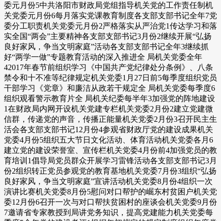
委元月份5中共洛阳市财政局党组指导机关党的工作责任制机
关党委元月份6每月落实党课教育制度各支部支部书记全年7党
委分工职责机关党委元月份2严格落实从严治党1传达学习和落
实全国“两会”主要精神各支部支部书记3月份2继续开展“弘扬
良好家风，争当文明家庭”活动各支部支部书记全年3继续抓
好“两学一做”专题教育活动的深入推进全 局机关党委全年
42017年春节前组织学习《中国共产党纪律处分条例》、八条
禁令和十不准等纪律规定机关党委1月27日前5每季度组织党员
干部学习《党章》和廉洁从政若干规定全 局机关党委每季度6
组织观看警示教育片全 局机关纪委每半年3加强党的阵地建设
1在财政局内网开设机关党建专栏机关党委2月份2建立党建微
信群，传递党的声音，传播正能量机关党委2月份3召开民主生
活会各支部支部书记12月份4参观省财政厅党的建设成果机关
党委4月份5组织五大节日文化活动、体育活动机关党委各月6
建立党的建设荣誉室、宣传栏机关党委4月份前4加强党员的教
育培训1倡导局党员群众开展学习雷锋活动各支部支部书记3月
份2组织转正党员参观党的教育基地机关党委7月份3组织“弘扬
良好家风，争当文明家庭”宣讲活动机关党委8月份4组织一次
演讲比赛机关党委8月份5慰问对口帮护的崛东村贫困户机关党
委12月份6召开一次与对口帮扶贫困村的座谈会机关党委9月份
7邀请省专家教授到局讲党务知识，提高党建能力机关党委每