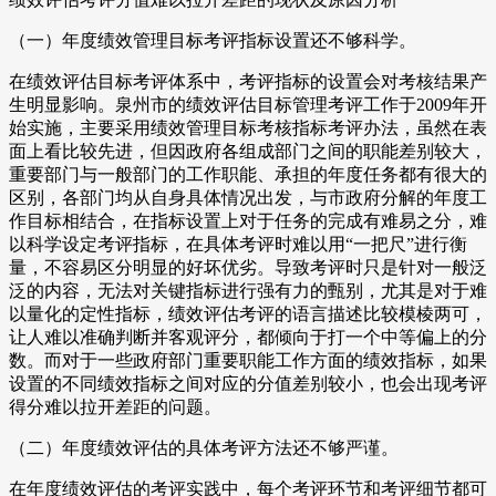
（一）年度绩效管理目标考评指标设置还不够科学。
在绩效评估目标考评体系中，考评指标的设置会对考核结果产
生明显影响。泉州市的绩效评估目标管理考评工作于2009年开
始实施，主要采用绩效管理目标考核指标考评办法，虽然在表
面上看比较先进，但因政府各组成部门之间的职能差别较大，
重要部门与一般部门的工作职能、承担的年度任务都有很大的
区别，各部门均从自身具体情况出发，与市政府分解的年度工
作目标相结合，在指标设置上对于任务的完成有难易之分，难
以科学设定考评指标，在具体考评时难以用“一把尺”进行衡
量，不容易区分明显的好坏优劣。导致考评时只是针对一般泛
泛的内容，无法对关键指标进行强有力的甄别，尤其是对于难
以量化的定性指标，绩效评估考评的语言描述比较模棱两可，
让人难以准确判断并客观评分，都倾向于打一个中等偏上的分
数。而对于一些政府部门重要职能工作方面的绩效指标，如果
设置的不同绩效指标之间对应的分值差别较小，也会出现考评
得分难以拉开差距的问题。
（二）年度绩效评估的具体考评方法还不够严谨。
在年度绩效评估的考评实践中，每个考评环节和考评细节都可