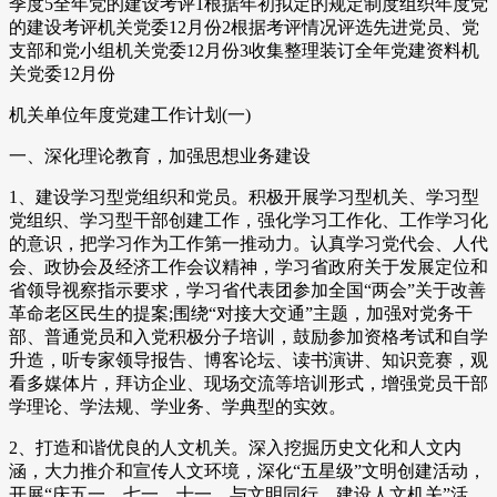
季度5全年党的建设考评1根据年初拟定的规定制度组织年度党
的建设考评机关党委12月份2根据考评情况评选先进党员、党
支部和党小组机关党委12月份3收集整理装订全年党建资料机
关党委12月份
机关单位年度党建工作计划(一)
一、深化理论教育，加强思想业务建设
1、建设学习型党组织和党员。积极开展学习型机关、学习型
党组织、学习型干部创建工作，强化学习工作化、工作学习化
的意识，把学习作为工作第一推动力。认真学习党代会、人代
会、政协会及经济工作会议精神，学习省政府关于发展定位和
省领导视察指示要求，学习省代表团参加全国“两会”关于改善
革命老区民生的提案;围绕“对接大交通”主题，加强对党务干
部、普通党员和入党积极分子培训，鼓励参加资格考试和自学
升造，听专家领导报告、博客论坛、读书演讲、知识竞赛，观
看多媒体片，拜访企业、现场交流等培训形式，增强党员干部
学理论、学法规、学业务、学典型的实效。
2、打造和谐优良的人文机关。深入挖掘历史文化和人文内
涵，大力推介和宣传人文环境，深化“五星级”文明创建活动，
开展“庆五一、七一、十一、与文明同行，建设人文机关”活