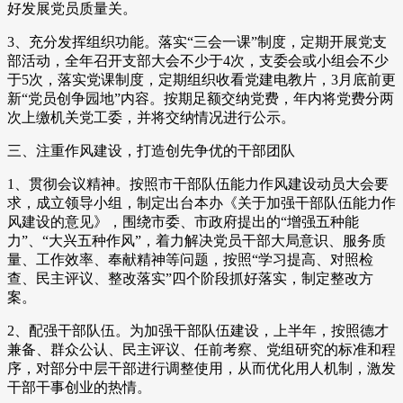
好发展党员质量关。
3、充分发挥组织功能。落实“三会一课”制度，定期开展党支
部活动，全年召开支部大会不少于4次，支委会或小组会不少
于5次，落实党课制度，定期组织收看党建电教片，3月底前更
新“党员创争园地”内容。按期足额交纳党费，年内将党费分两
次上缴机关党工委，并将交纳情况进行公示。
三、注重作风建设，打造创先争优的干部团队
1、贯彻会议精神。按照市干部队伍能力作风建设动员大会要
求，成立领导小组，制定出台本办《关于加强干部队伍能力作
风建设的意见》，围绕市委、市政府提出的“增强五种能
力”、“大兴五种作风”，着力解决党员干部大局意识、服务质
量、工作效率、奉献精神等问题，按照“学习提高、对照检
查、民主评议、整改落实”四个阶段抓好落实，制定整改方
案。
2、配强干部队伍。为加强干部队伍建设，上半年，按照德才
兼备、群众公认、民主评议、任前考察、党组研究的标准和程
序，对部分中层干部进行调整使用，从而优化用人机制，激发
干部干事创业的热情。