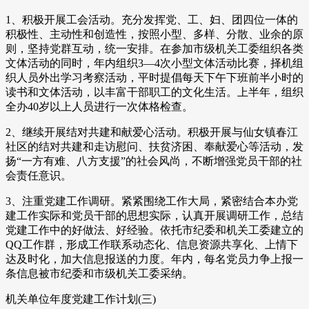
1、积极开展工会活动。充分发挥党、工、妇、团四位一体的
积极性、主动性和创造性，按照小型、多样、分散、业余的原
则，坚持党群互动，统一安排。在参加市级机关工委组织各类
文体活动的同时，年内组织3—4次小型文体活动比赛，择机组
织人员外出学习考察活动，平时提倡每天下午下班前半小时的
读书和文体活动，以丰富干部职工的文化生活。上半年，组织
全办40岁以上人员进行一次体格检查。
2、继续开展结对共建和献爱心活动。积极开展与仙女镇春江
社区的结对共建和走访慰问、扶贫济困、奉献爱心等活动，发
扬“一方有难、八方支援”的社会风尚，不断增强党员干部的社
会责任意识。
3、注重党建工作调研。紧紧围绕工作大局，紧密结合本办党
建工作实际和党员干部的思想实际，认真开展调研工作，总结
党建工作中的好做法、好经验。依托市纪委和机关工委建立的
QQ工作群，形成工作联系动态化、信息资源共享化、上情下
达及时化，加大信息报送的力度。年内，每名党员力争上报一
条信息被市纪委和市级机关工委采纳。
机关单位年度党建工作计划(三)