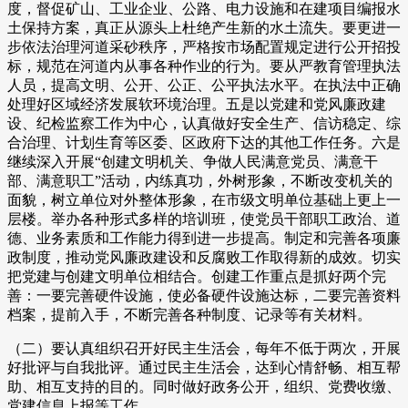
度，督促矿山、工业企业、公路、电力设施和在建项目编报水
土保持方案，真正从源头上杜绝产生新的水土流失。要更进一
步依法治理河道采砂秩序，严格按市场配置规定进行公开招投
标，规范在河道内从事各种作业的行为。要从严教育管理执法
人员，提高文明、公开、公正、公平执法水平。在执法中正确
处理好区域经济发展软环境治理。五是以党建和党风廉政建
设、纪检监察工作为中心，认真做好安全生产、信访稳定、综
合治理、计划生育等区委、区政府下达的其他工作任务。六是
继续深入开展“创建文明机关、争做人民满意党员、满意干
部、满意职工”活动，内练真功，外树形象，不断改变机关的
面貌，树立单位对外整体形象，在市级文明单位基础上更上一
层楼。举办各种形式多样的培训班，使党员干部职工政治、道
德、业务素质和工作能力得到进一步提高。制定和完善各项廉
政制度，推动党风廉政建设和反腐败工作取得新的成效。切实
把党建与创建文明单位相结合。创建工作重点是抓好两个完
善：一要完善硬件设施，使必备硬件设施达标，二要完善资料
档案，提前入手，不断完善各种制度、记录等有关材料。
（二）要认真组织召开好民主生活会，每年不低于两次，开展
好批评与自我批评。通过民主生活会，达到心情舒畅、相互帮
助、相互支持的目的。同时做好政务公开，组织、党费收缴、
党建信息上报等工作。