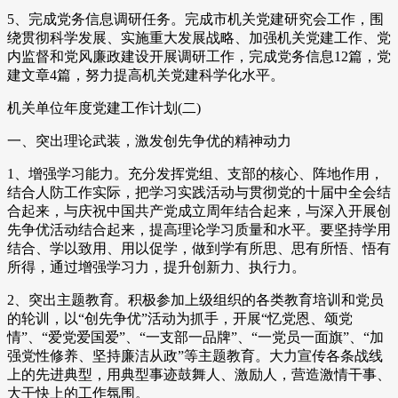
5、完成党务信息调研任务。完成市机关党建研究会工作，围
绕贯彻科学发展、实施重大发展战略、加强机关党建工作、党
内监督和党风廉政建设开展调研工作，完成党务信息12篇，党
建文章4篇，努力提高机关党建科学化水平。
机关单位年度党建工作计划(二)
一、突出理论武装，激发创先争优的精神动力
1、增强学习能力。充分发挥党组、支部的核心、阵地作用，
结合人防工作实际，把学习实践活动与贯彻党的十届中全会结
合起来，与庆祝中国共产党成立周年结合起来，与深入开展创
先争优活动结合起来，提高理论学习质量和水平。要坚持学用
结合、学以致用、用以促学，做到学有所思、思有所悟、悟有
所得，通过增强学习力，提升创新力、执行力。
2、突出主题教育。积极参加上级组织的各类教育培训和党员
的轮训，以“创先争优”活动为抓手，开展“忆党恩、颂党
情”、“爱党爱国爱”、“一支部一品牌”、“一党员一面旗”、“加
强党性修养、坚持廉洁从政”等主题教育。大力宣传各条战线
上的先进典型，用典型事迹鼓舞人、激励人，营造激情干事、
大干快上的工作氛围。