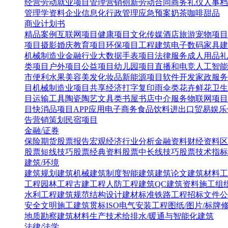
经营
劳动就业
项目管理
营销创新
劳动合同
商务礼仪
人事档
管理学资料
企业信息化
行政管理
应急预案
奶茶咖啡甜品
商业计划书
精品案例
互联网项目
健康项目
文化传媒
酒店旅游
宠物项目
项目
摄影婚庆
教育项目
环保项目
工程建筑
电子数码
家具建
机械制造业
金融行业
大数据
手表项目
法律服务
成人用品
礼
类项目
户外项目
公益项目
幼儿园项目
直播和电竞
人工智能
市便利水果
美容美发化妆品
新能源项目
软件开发
家政服务
目
机械制造业项目
共享经济
打字复印
雨伞类
花卉鲜花
卫生
目
运输工具
陶瓷陶艺
文具类
书屋书店
中介服务
物联网项目
目
快消品项目
APP应用
电子商务
食品饮料
进出口贸易
娱乐
告营销策划
民宿项目
金融/证券
保险
期货
股票报告
宏观经济
行业分析
金融资料
财经资料
区
股票短线技巧
股票经典资料
股票中长线技巧
股票技术指标
建筑/环境
建筑规划
建筑机械
建筑制度
智能建筑
建筑论文
建筑材料
工
工程
园林工程
古建工程
人防工程
建筑QC
建筑资料
施工组
水利工程
建筑规范
结构设计
建材标准
铁路工程
招标文件
公
安全文明施工
建筑贯标ISO
电气安装工程
图纸/图片/标牌
地质勘察
建筑材料生产技术
给排水/暖通与智能化建筑
法律/法学