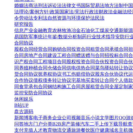
婚姻法
商法
刑法
诉讼法
法律文书
国际贸易法
地方法制
中国
法
理论/案例
方针/政策
国家法/宪法
行政法
财政法
金融法
经
令
劳动法
专利法
自然资源与环境保护法
民法
研究报告
信息产业
金融教育
农林牧渔
冶金
石油化工
煤炭
交通
新能源
易
国防军事
统计年鉴/数据分析
制药行业
技术指导
安防行
合同协议
股权合同
经营合同
购销合同
投资合同
租赁合同
承揽合同
担
合同
房地产合同
建设工程合同
赠送赠与合同
招投标合同
合
识产权合同
工程项目合同
股权投资合同
合伙投资合同
合伙
同
养殖种植合同
仓储合同
供电供热合同
菜鸟驿站转让协议
货合同协议
抚养权协议书
工伤赔偿协议
股东合伙协议
代运
合作协议
债权债务转让协议
宅基地买卖转让合同
个人借款
同
食堂承包合同
钢结构施工合同
房屋租赁合同
全屋定制家
监控安防合同协议
休闲娱乐
B站UP
盘古源码
新闻博客
电子商务
企业公司
视频音乐
小说文学
图片QQ
游
问答
地方门户
分类B2B
房产装修
汽车二手
上传下载
导航查
支付充值
人才教育
物流交通
旅游餐饮
医疗健康
域名主机
微