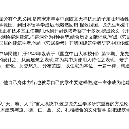
屋旁有个忠义祠,是南宋末年乡中跟随文天祥抗元的子弟壮烈牺牲
救国。到日本留学学成后,他毅然回归,报效祖国。龙先生热爱中
正和技术室主任期间,他到开封铁塔考察了十多次,撰成论文《开封之
绘窑洞建筑,把窑洞分为4种类型,结合历史文献记载,写成《穴居杂考
民居的建筑学者,他的《穴居杂考》开我国建筑学者研究中国传
华民族》,于1948年发表于《国立中山大学校刊》第18期。龙
合的设计之。从而建筑之表现,常为其中所使用人特性之表现。若扩
美、进化、历史悠久、分布范围、以住宅为本位、千篇一律、构造
。他自己身体力行,也教导自己的学生要这样做,这一主张成为他
入“天、地、人”宇宙大系统中,这是龙先生学术研究重要的方法
及土木建筑与道、德、仁、圣、义、礼相结合的文化哲学,以把建