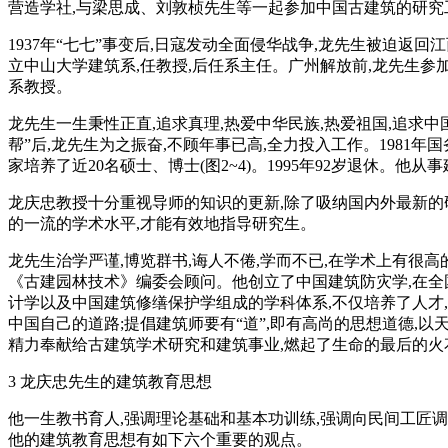
营造学社,与梁思成、刘敦桢先生等一起参加中国古建筑的研究
1937年“七七”事变后,日寇发动全面侵华战争,龙先生被迫返回
立中山大学建筑系,任教授,后任系主任。广州解放前,龙先生参
系教授。
龙先生一生秉性正直,追求真理,热爱中华民族,热爱祖国,追求中
帮”后,龙先生为之振奋,不顾年事已高,全力投入工作。1981
家培养了近20名硕士、博士(图2~4)。1995年92岁退休。
龙庆忠教授十分重视导师的知识的更新,除了吸纳国内外最新的研
的一流的学术水平,才能有效地指导研究生。
龙先生治学严谨,博览群书,诲人不倦,学而不已,在学术上有很
《古建园林技术》编委会顾问。他创立了中国建筑防灾学,在全
计学以及中国建筑修缮保护学组成的学科体系,不仅培养了人才
中国自己的道路;提倡建筑师要有“道”,即有高尚的思想道德,以
精力奉献给古建筑学术研究和建筑事业,燃起了生命的最后的火花
3 龙庆忠先生的建筑教育思想
他一生教书育人,强调理论基础和基本功训练,强调向民间工匠调
他的建筑教育思想有如下六个重要的观点。