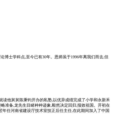
论博士学科点,至今已有30年。恩师虽于1996年离我们而去,但
半即就读他舅舅陈秉钧开办的私塾,以优异成绩完成了小学和永新禾
侵略准备,龙先生目睹种种迹象,毅然决定回归,报效祖国。开初在
。翌年任河南省建设厅技术室技正后任主任,在此期间加入了中国