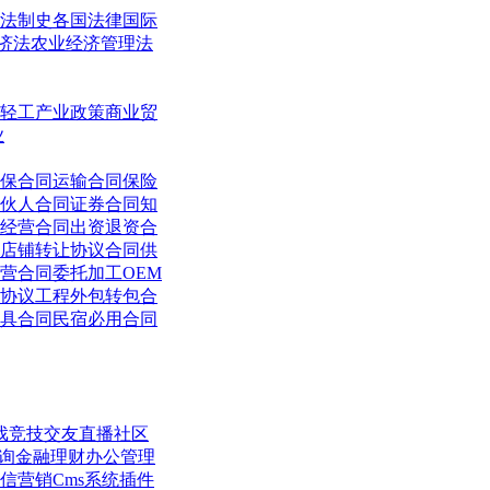
法制史
各国法律
国际
济法
农业经济管理法
轻工
产业政策
商业贸
业
保合同
运输合同
保险
伙人合同
证券合同
知
经营合同
出资退资合
店铺转让协议合同
供
营合同
委托加工OEM
协议
工程外包转包合
具合同
民宿必用合同
戏竞技
交友直播
社区
询
金融理财
办公管理
信营销
Cms系统
插件