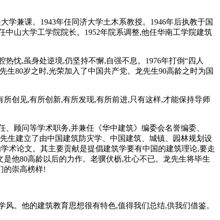
大学兼课。1943年任同济大学土木系教授。1946年后执教于国
任中山大学工学院院长。1952年院系调整,他任华南工学院建筑
忱,虽身处逆境,仍坚持不懈,自强不息。1976年打倒“四人
龙先生80岁之时,光荣加入了中国共产党。龙先生90高龄之时为国
创见,有所创新,有所发现,有所前进,只有这样,才能保持导师
主任、顾问等学术职务,并兼任《华中建筑》编委会名誉编委、
龙先生建立了由中国建筑防灾学、中国建筑、城镇、园林规划设
的学术论文。其主要贡献是提倡建筑学要有中国的建筑理论,要走
论文是他80高龄以后的力作。老骥伏枥,壮心不已。龙先生将毕生
们的崇高榜样!
学风。他的建筑教育思想很有特色,值得我们总结,供我们借鉴。