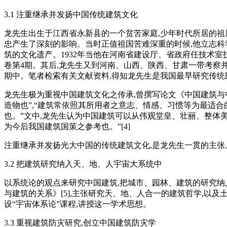
3.1 注重继承并发扬中国传统建筑文化
龙先生出生于江西省永新县的一个贫苦家庭,少年时代所居的祖
忠产生了深刻的影响。当时正值祖国苦难深重的时候,他立志科学
筑的文化遗产。1932年当他在河南省建设厅、省政府任技术室技
卷第4期。其后,龙先生又到河南、山西、陕西、甘肃一带考察并测
期中。笔者检索有关文献资料,得知龙先生是我国最早研究传统
龙先生极为重视中国建筑文化之传承,曾撰写论文《中国建筑与中
造物也”,“建筑常依照其所用者之意志、情感、习惯等为最适
也。”文中,龙先生认为中国建筑可以从伟观堂皇、壮丽、整体
为今后我国建筑国策之参考也。”[4]
注重继承并发扬光大中国的传统建筑文化,是龙先生一贯的主张
3.2 把建筑研究纳入天、地、人宇宙大系统中
以系统论的观点来研究中国建筑,把城市、园林、建筑的研究纳
与建筑的关系》[5],主张研究天、地、人合一的建筑哲学,以
设“宇宙体系论”课程,讲授这一学术思想。
3.3 重视建筑防灾研究,创立中国建筑防灾学