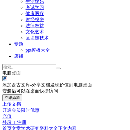
生活娱乐
考试学习
健康医疗
财经投资
法律权益
文化艺术
区块链技术
专题
ppt模板大全
店铺
电脑桌面
添加盘古文库-分享文档发现价值到电脑桌面
安装后可以在桌面快捷访问
立即添加
上传文档
开通会员
限时优惠
充值
登录 | 注册
首页
文章
学术研究
资料大全
正文内容