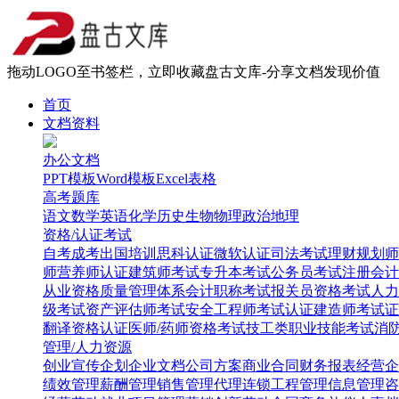
拖动LOGO至书签栏，立即收藏盘古文库-分享文档发现价值
首页
文档资料
办公文档
PPT模板
Word模板
Excel表格
高考题库
语文
数学
英语
化学
历史
生物
物理
政治
地理
资格/认证考试
自考
成考
出国培训
思科认证
微软认证
司法考试
理财规划师
师
营养师认证
建筑师考试
专升本考试
公务员考试
注册会计
从业资格
质量管理体系
会计职称考试
报关员资格考试
人力
级考试
资产评估师考试
安全工程师考试
认证建造师考试
证
翻译资格认证
医师/药师资格考试
技工类职业技能考试
消
管理/人力资源
创业
宣传企划
企业文档
公司方案
商业合同
财务报表
经营企
绩效管理
薪酬管理
销售管理
代理连锁
工程管理
信息管理
咨