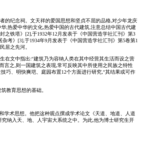
者的纪念祠。文天祥的爱国思想和坚贞不屈的品格,对少年龙庆
华,热爱中华的文化,热爱中国的古代建筑,注意总结中国古代建
铁塔》[2],于1932年12月发表于《中国营造学社汇刊》第3
》[3],于1934年9月发表于《中国营造学社汇刊》第5卷第1
统民居之先河。
先生在文中指出:“建筑乃为容纳人类在其中经营其生活而设之营
而言之,则一国建筑之表现,常可反映其中所使用之民族之特性
技巧、明快爽垲、庭园布置12个方面进行研究,“其结果或可作
建筑教育思想的基础。
论和学术思想。他把这种观点撰成学术论文《天道、地道、人道
筑研究纳入天、地、人宇宙大系统之中。为此,他为博士研究生开