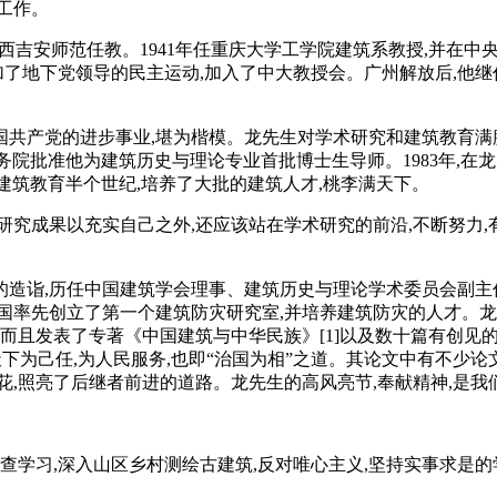
工作。
江西吉安师范任教。1941年任重庆大学工学院建筑系教授,并在中央
加了地下党领导的民主运动,加入了中大教授会。广州解放后,他继
国共产党的进步事业,堪为楷模。龙先生对学术研究和建筑教育满腔热
年国务院批准他为建筑历史与理论专业首批博士生导师。1983年,在
他从事建筑教育半个世纪,培养了大批的建筑人才,桃李满天下。
究成果以充实自己之外,还应该站在学术研究的前沿,不断努力,有所
高的造诣,历任中国建筑学会理事、建筑历史与理论学术委员会副
国率先创立了第一个建筑防灾研究室,并培养建筑防灾的人才。
,而且发表了专著《中国建筑与中华民族》[1]以及数十篇有创见
天下为己任,为人民服务,也即“治国为相”之道。其论文中有不少
,照亮了后继者前进的道路。龙先生的高风亮节,奉献精神,是我
查学习,深入山区乡村测绘古建筑,反对唯心主义,坚持实事求是的