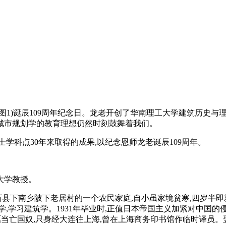
图1)诞辰109周年纪念日。龙老开创了华南理工大学建筑历史与理
城市规划学的教育理想仍然时刻鼓舞着我们。
学科点30年来取得的成果,以纪念恩师龙老诞辰109周年。
大学教授。
省永新县下南乡陂下老居村的一个农民家庭,自小虽家境贫寒,四岁
学,学习建筑学。1931年毕业时,正值日本帝国主义加紧对中国的
不愿当亡国奴,只身经大连往上海,曾在上海商务印书馆作临时译员