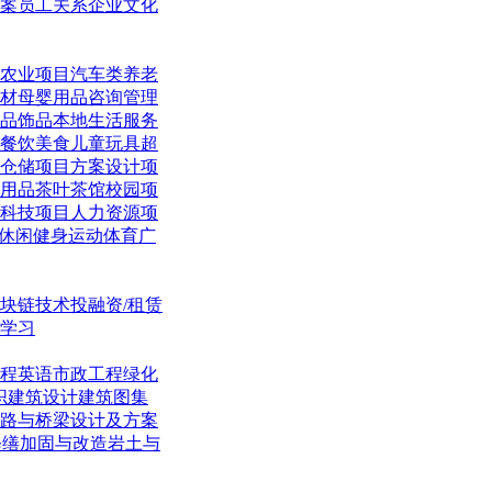
案
员工关系
企业文化
农业项目
汽车类
养老
材
母婴用品
咨询管理
品饰品
本地生活
服务
餐饮美食
儿童玩具
超
仓储项目
方案设计项
用品
茶叶茶馆
校园项
科技项目
人力资源项
休闲
健身运动体育
广
块链技术
投融资/租赁
学习
程英语
市政工程
绿化
织
建筑设计
建筑图集
路与桥梁
设计及方案
修缮加固与改造
岩土与