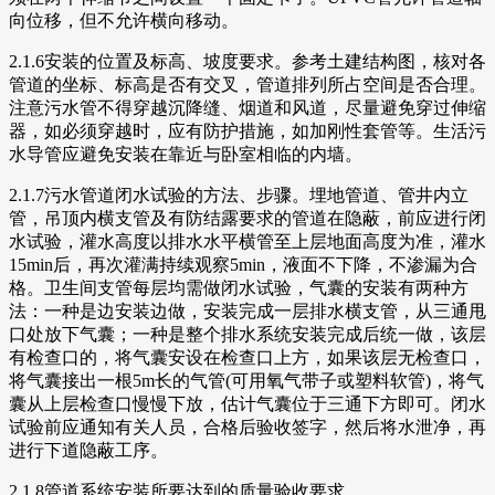
向位移，但不允许横向移动。
2.1.6安装的位置及标高、坡度要求。参考土建结构图，核对各
管道的坐标、标高是否有交叉，管道排列所占空间是否合理。
注意污水管不得穿越沉降缝、烟道和风道，尽量避免穿过伸缩
器，如必须穿越时，应有防护措施，如加刚性套管等。生活污
水导管应避免安装在靠近与卧室相临的内墙。
2.1.7污水管道闭水试验的方法、步骤。埋地管道、管井内立
管，吊顶内横支管及有防结露要求的管道在隐蔽，前应进行闭
水试验，灌水高度以排水水平横管至上层地面高度为准，灌水
15min后，再次灌满持续观察5min，液面不下降，不渗漏为合
格。卫生间支管每层均需做闭水试验，气囊的安装有两种方
法：一种是边安装边做，安装完成一层排水横支管，从三通甩
口处放下气囊；一种是整个排水系统安装完成后统一做，该层
有检查口的，将气囊安设在检查口上方，如果该层无检查口，
将气囊接出一根5m长的气管(可用氧气带子或塑料软管)，将气
囊从上层检查口慢慢下放，估计气囊位于三通下方即可。闭水
试验前应通知有关人员，合格后验收签字，然后将水泄净，再
进行下道隐蔽工序。
2.1.8管道系统安装所要达到的质量验收要求。