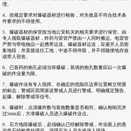
理。
4、按规定要求对爆破器材进行检验，对失效及不符合技术条
件要求的不得使用。
5、爆破器材的保管按当地公安机关的相关要求进行保管。由
专人领取爆破器材，炸药与雷管严禁由一人同时搬运。电雷管
严禁与带电物品一起携带运送。爆破器材运送，应避开人员密
集地段，并直接送往工地，中途不得停留，并不得随便地存放
或带入宿舍。
6、已装药的炮孔必须当班爆破，装填的炮孔数量应以一次爆
破的作业量为限。
7、爆破作业有专人指挥。在确定的危险区边界位置树立明显
的标志，警戒区四周派设警戒人员进行警戒。明确规定预告、
起爆、解除警戒等信号。
8、爆破时，点清爆炸数与装炮数量是否相符。确认炮响完并
过5min后，方准爆破人员进入爆破作业点。
9、石方地段爆破后，必须确认已经解除警戒，作业面上的悬
岩危石经检查处理后，清理石方人员方准进入现场。