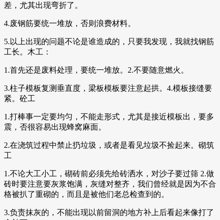
差，尤其出现弯折了。
4.废钢筋要统一堆放，否则浪费材料。
5.以上出现的问题不论是谁造成的，只要我发现，我就找钢筋
工长。木工：
1.首先还是废料处理，要统一堆放。2.不要随意燃火。
3.柱子模板复测垂直度，梁板模板要注意起拱。4.模板接缝要
紧。砼工
1.打棒事一定要均匀，不能走形式，尤其是接近模板出，要多
震，否很容易出现蜂窝麻面。
2.在浇筑过程中禁止扔垃圾，或者是看见垃圾不捡起来。砌筑
工
1.不论大工小工，砌砖前必须先给砖洒水，对沙子要过筛 2.做
砖时要注意要灰浆饱满，灰缝对整齐，我们曾经就是因为不合
格被扒了重砌的，而且是被他们老总检查到的。
3.负责抹灰的，不能出现以前留洞的地方补上后看起来像打了