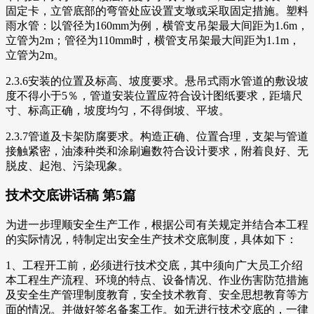
固定卡，立管底部的弯管处应设置支墩或采取固定措施。塑料
雨水管：以管径为160mm为例，横管支吊架最大间距为1.6m，
立管为2m；管径为110mm时，横管支吊架最大间距为1.1m，
立管为2m。
2.3.6安装的位置及标高、坡度要求。悬吊式雨水管道的敷设坡
度不得小于5％，管道安装位置应符合设计图纸要求，距墙尺
寸、标高正确，坡度均匀，不得倒坡、平坡。
2.3.7管道及卡架防腐要求。构造正确、位置合理，支架与管道
接触紧密，油漆种类和涂刷遍数符合设计要求，附着良好、无
脱皮、起泡、污染现象。
技术交底讲话稿 第5篇
为进一步理顺安全生产工作，根据公司有关规定并结合本工程
的实际情况，特制定出安全生产技术交底制度，具体如下：
1、工程开工前，必须进行技术交底，其中须向广大员工介绍
本工程生产流程、环境的特点、设备情况、作业伤害防范措施
及安全生产管理制度教育，安全技术教育、安全思想教育等方
面的情况。并做好签名备案工作。如无进行技术交底的，一律