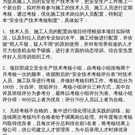
为提高施工人员的安全生产技术水平，把安全生产工作推上一
个新台阶，拟对所有参与施工的技术人员、施工人员进行定期
考核，通过考核，优化施工技术岗位的人员配置，特制定
本“安全生产技术考核制度”，具体如下：
1、技术人员、施工人员的配置由项目经理根据本项目实际情
况，以及到位人员的专业知识水平、施工经验进行配置，并依
据“用人不疑，疑人不用”的原则使用，并对有培养前途的人才
尽力创造机会给予锻炼，进行多方面的动态培训。综合室负责
作好人员培训组织工作。
2、项目部成立安全生产技术考核小组，由考核小组按每两个
月考核一次的频率，依据附后的“安全技术考核评分表”对技术
人员、施工队等进行考核，并做好考核归档工作。考核总分为
100分，分自评、班组评分、考核小组评分三种方式，其中自
评及班组评分为参考分，最终以考核小组评分为准。考核小组
评分得：90分以上者为优良；评分70分人员以上者为合格。
3、凡经考核不合格的，集中进行强化理论及实践的训练，如
连续两次考核均不合格者给予调离岗位处理。对年度每次考核
均取得优良者，且每次评分总和排在前5名者，将考核结果上
报公司，供公司建立人才管理库，为今后录用人才时择优录