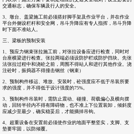
交通标志，确保车辆及行人的安全。
3、墩台、盖梁施工前必须搭好脚手架及作业平台，并在作业
平台外侧设栏杆和安全网，吊斗升降应有专人指挥，吊斗升降
时下面不准站人。
三、梁板的预制安装
1、预应力钢束张拉施工前，对张拉设备应进行检查，同时对
台座横梁进行检查。张拉两端必须设防护栏或防护挡块。先张
法张拉过程中和浇砼之前，周围不得站人和进行其他作业。浇
注砼时，振捣器不得撞击钢丝（钢束）
2、预制构件移运、堆放、安装时，砼强度应不低于吊装所要
求的强度，并不得低于设计强度的75%。
3、预制构件吊装时，需防止震动、碰撞、荷载偏心及横向摆
动，回转半径内不得有障碍物，也不准上下位置装卸，倾斜度
应减少至最少，确实稳妥后，才能摘掉吊钩。
4、超重设备在安置前必须使作业的地面平整坚实，支脚、支
垫要牢固，以防倾覆。