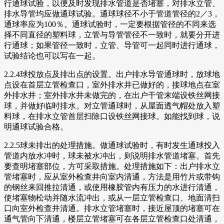
行通球试验，以便及时发现排水管道是否堵塞，对排水立管、
排水导管均应做通球试验。通球球径不小于管道管径的2／3，
通球率应为100％。通球试验时，一定要根据管径的不同来选
择不同直径的塑料球，立管与导管管径不一致时，就要分开进
行通球；如果管径一致时，立管、导管可一起同时进行通球，
试验结论也可以写在一起。
2.2.4球投放点及排出点的设置。出户排水导管通球时，放球地
点设在首层立管检查口，室外排水井已做好的，接球地点在室
外排水井；室外排水井未做完的，在出户干管末端设铁丝网接
球，并做好临时排水。对立管通球时，从屋面透气帽处放入塑
料球，在排水立管首层扫除口设铁丝网接球。如能找到球，说
明通球试验合格。
2.2.5球未排出的处理措施。做通球试验时，有时发生通球投入
管道内放水冲时，球未被水冲出，则说明排水管道堵塞。首先
要查明堵塞部位，方可采取措施。处理措施如下：出户排水立
管堵塞时，应从室外检查井向室内清通，方法是用竹片或带钩
的钢丝来回推拉清通，或使用橡胶管内有压力的水进行清通，
使堵塞物松动并随水流冲出，或从一层立管检查口、地面清扫
口向室外检查井清通。排水立管堵塞时，接近屋顶的堵塞可在
通气管向下清通，楼层立管堵塞可在各层立管检查口处清通，