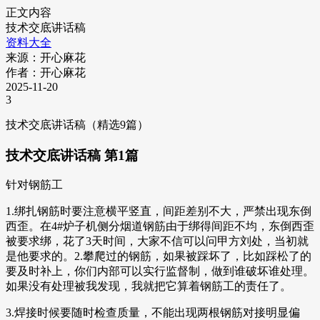
正文内容
技术交底讲话稿
资料大全
来源：开心麻花
作者：开心麻花
2025-11-20
3
技术交底讲话稿（精选9篇）
技术交底讲话稿 第1篇
针对钢筋工
1.绑扎钢筋时要注意横平竖直，间距差别不大，严禁出现东倒
西歪。在4#炉子机侧分烟道钢筋由于绑得间距不均，东倒西歪
被要求绑，花了3天时间，大家不信可以问甲方刘处，当初就
是他要求的。2.攀爬过的钢筋，如果被踩坏了，比如踩松了的
要及时补上，你们内部可以实行监督制，做到谁破坏谁处理。
如果没有处理被我发现，我就把它算着钢筋工的责任了。
3.焊接时候要随时检查质量，不能出现两根钢筋对接明显偏