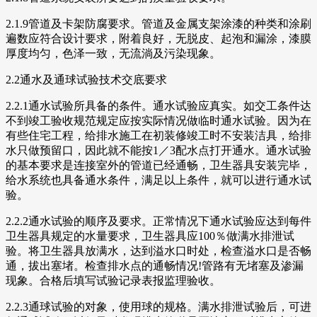
2.1.9管道及卡架防腐要求。管道及金属支架涂漆的种类和涂刷
遍数应符合设计要求，附着良好，无脱皮、起泡和漏涂，漆膜
厚度均匀，色泽一致，无流淌及污染现象。
2.2通水及通球试验技术交底要求
2.2.1通水试验所具备的条件。通水试验应真实。如交工条件达
不到竣工验收规范规定应按实际情况做临时通水试验。因为在
有些住宅工程，给排水施工在初装修竣工时不安装洁具，给排
水只做预留口，因此就不能按1／3配水点打开通水。通水试验
的基本要求是连接室外的管道已经通畅，卫生器具安装完毕，
给水系统也具备通水条件，满足以上条件，就可以进行通水试
验。
2.2.2通水试验的顺序及要求。正常情况下通水试验应达到每件
卫生器具规定的水量要求，卫生器具应100％做满水排泄试
验。将卫生器具放满水，达到溢水口时处，检查溢水口是否畅
通，拔出塞堵。检查排水点的通畅情况!管路有无堵塞及渗漏
现象。合格后填写试验记录表报监理验收。
2.2.3通球试验的对象，使用球的规格。满水排泄试验后，可进