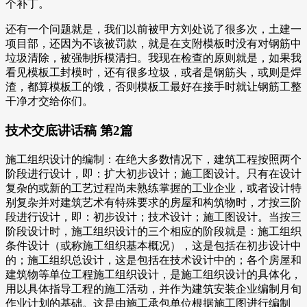
个补丁。
还有一个问题就是，我们以前被甲方刘处说了很多次，土建一
项目部，还因为不该被罚款，就是在支附模板时没有对钢筋中
垃圾清除，被强制拆模清扫。我现在检查的原则就是，如果我
看见模板工封模时，还有很多垃圾，或者是钢筋头，或则是焊
渣，都算模板工的饿，否则模板工最好在接手时就让钢筋工整
干净才交给你们。
技术交底讲话稿 第2篇
施工组织设计的编制：在绝大多数情况下，建筑工程按照两个
阶段进行设计，即：扩大初步设计；施工图设计。只有在设计
复杂的或新的工艺过程尚未熟练掌握的工业企业，或者设计特
别复杂并对建筑艺术有特殊要求的房屋和构筑物时，才按三阶
段进行设计，即：初步设计；技术设计；施工图设计。当按三
阶段设计时，施工组织设计的三个相应的阶段就是：施工组织
条件设计（或称施工组织基本概况），这是包括在初步设计中
的；施工组织总设计，这是包括在技术设计中的；各个房屋和
建筑物等单位工程施工组织设计，是施工组织设计的具体化，
用以具体指导工程的施工活动，并作为建筑安装企业编制月旬
作业计划的基础。这是由施工承包单位根据施工图进行编制