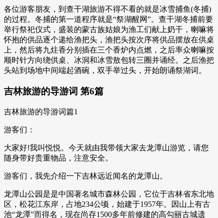
各位游客朋友，到查干湖旅游不得不看的就是冰雪捕鱼(冬捕)
的过程。冬捕的第一道程序就是“祭湖醒网”。查干湖冬捕前要
举行祭祀仪式，盛装的蒙古族姑娘为渔工们献上奶干，喇嘛将
怀抱的供品逐个递给渔把头，渔把头按次序将供品摆放在供桌
上，然后将九炷香分别插在三个香炉内点燃，之后率众喇嘛按
顺时针方向绕供桌、冰洞和冰雪敖包转三圈并诵经。之后渔把
头站到场地中间端起酒碗，双手举过头，开始朗诵祭湖词。
吉林旅游的导游词 第6篇
吉林旅游的导游词篇1
游客们：
大家好!我叫悦悦。今天就由我带领大家去龙潭山游览，请您
随身带好贵重物品，注意安全。
游客们，我先介绍一下吉林远近闻名的龙潭山。
龙潭山公园是是中国著名城市森林公园，它位于吉林省东北地
区，松花江东岸，占地234公顷，始建于1957年。因山上有古
池“龙潭”而得名，现在尚存1500多年前修建的高勾丽古城遗