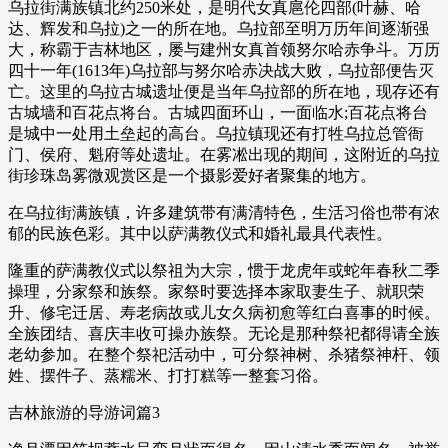
乌拉街满族镇北约250米处，是明代女真扈伦四部(叶赫、哈
达、辉发和乌拉)之一的所在地。乌拉部至明万历年间逐渐强
大，称霸于吉林地区，屡与建州女真首领努尔哈赤争斗。万历
四十一年(1613年)乌拉部与努尔哈赤决战大败，乌拉部便告灭
亡。这里的乌拉古城遗址便是当年乌拉部的所在地，现存还有
古城墙和百花点将台。古城四面环山，一面临水;百花点将台
是城中一处用土垒起的高台。乌拉镇现还有打牲乌拉总管衙
门、侯府、魁府等处遗址。在雾凇出现的期间，这附近的乌拉
街珍珠岛雾微观赏区是一个摄影爱好者聚集的地方。
在乌拉街满族镇，许多建筑带有满清特色，生活习俗也带有浓
郁的民族色彩。其中以萨满教仪式和婚礼最具代表性。
隆重的萨满教仪式以祭祖为大宗，惯于龙虎年或蛇年春秋二季
操理，分家祭和族祭。家祭时要选择本家取妻生子、就职荣
升、修宅迁居、寿老病故或儿女久病初愈等红白喜事的时候。
全族团结、喜庆丰收可操办族祭。无论是那种祭祀都得请全族
老幼参加。在整个祭祀活动中，可分祭神树、杀猪祭神杆、领
姓、摆件子、蒸糯米、打打糕等一整套习俗。
吉林旅游的导游词篇3