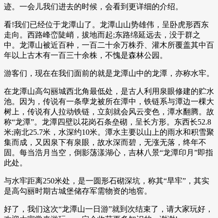
迹。一会儿我们进去的时候，会看到更详细的介绍。
看!我们已经位于龙潭山了。龙潭山山势雄伟，呈卧虎形西东
走向。西路峰峦陡峭，拔地而起;东路绵延远去，没于群之
中。龙潭山被近百种，一百二十余万株乔、灌木所覆盖其中百
年以上古木有一百三十余株，不愧是森林公园。
游客们，现在在我们面前的就是龙潭山中的龙潭，亦称水牢。
在龙潭山高勾丽城西北角最低处，是古人利用泉眼修建的贮水
池。因为，传说有一条孽龙被所在潭中，铁链系与潭边一棵大
树上，传说有人拉动铁链，立刻就会风云变色，潭水翻腾。故
称“龙潭”。龙潭四壁以花岗石条垒砌，呈长方形。东西长52.8
米;南北25.7米，水深约10米。潭水主要以山上的雨水和积雪聚
集而成，又因泉下有泉眼，故水深而碧，无涨无落，终年不
固。每当浩月当空，倒影荡漾湖心，吉林八景“龙潭印月”即指
此处。
与水牢距离250米处，是一圆形石砌深坑，称其“旱牢”，其实
是高勾丽时期古城堡储存军需物资的地窖。
好了，我们这次“龙潭山一日游”就到次结束了，请大家玩好，