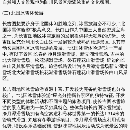
自然和人文景观也为防川风景区增添浓重的文化氛围。
(二) 北国冰雪体验游
长吉图想要跻身于北国休闲胜地之列, 冰雪旅游必不可少, “北
国冰雪体验游”极具意义。长白山作为中国三大自然资源宝库
之一, 为长吉图地区冰雪旅游的发展提供得天独厚的优势。长
吉图应充分利用长白山这一发展较为成熟的旅游景区, 以其带
动长吉图地区冰雪旅游的发展。“北国冰雪体验游”这一产品
中, 有以下景区:长春的净月潭滑雪场、新立湖滑雪场, 吉林的
北大湖滑雪场、松花湖滑雪场、磐石莲花山滑雪场, 延边的长
白山及其和平滑雪场。旅游线路设计为净月潭滑雪场新立湖滑
雪场北大湖滑雪场松花湖滑雪场磐石莲花山滑雪场长白山风景
区。
长吉图地区冰雪旅游资源丰富, 开发较为完备的滑雪场也分布
较广。“北国冰雪体验游”应充分挖掘各景区的独特特征, 开发
不同类型的体验活动和不同主题的旅游项目, 使长吉图冰雪旅
游的景点既融为一体又独具特色, 整体营销长吉图冰雪旅游。
净月潭滑雪场拥有高空索道和号称世界第一的长达1 314米的
管轨式滑道, 并建有冬季游乐项目。净月潭滑雪场应利用现有
优势, 增设娱乐基础设施, 使趣味雪地娱乐活动成为该景区的特