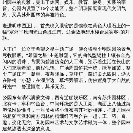
州园林的典雅，突出了休闲、娱乐、教育、健身、实践的宗
旨。公园内设置了16个功能区，整个明珠园既富现代文明气
息，又具苏州园林的典雅特色。
走进明珠园正门，首先映入眼帘的是镶嵌在黄色大理石上的一
幅“塞外平原湖光山色胜江南、辽金故地碧水楼台迎宾客”的对
联。
入正门，伫立于希望之星主题广场，便会将整个明珠园的景色
尽收眼底。“希望之星”主题雕塑，它的曲线型钢柱上镶有金光
闪闪的明珠，背景为碧波荡漾的人工湖，预示着生活在长山的
人们充满希望，前程似锦。广场周围鲜花环绕，绿草如茵，整
个广场庄严、凝重。夜幕降临，草坪灯、路灯柔光四射，游人
在路椅上小憩，在湖岸边、草坪旁细语，仿佛置身于大自然的
环抱中，舒适惬意，其乐无穷。
公园东有清代满蒙文碑，西有游船娱乐区，南有苏州园林区，
北有卡丁车和钓鱼台，中间环绕的是人工湖。湖面上八仙过海
塑像惟妙惟肖，一座吊桥将小瀑布与其巧妙相连，把北方园林
的粗犷气派和南方园林的精细纤巧融合在一起，工、巧、奇、
趣，变化无穷。又将园林艺术与文学艺术融为一体，整个园林
建筑渗透出深邃的意境。