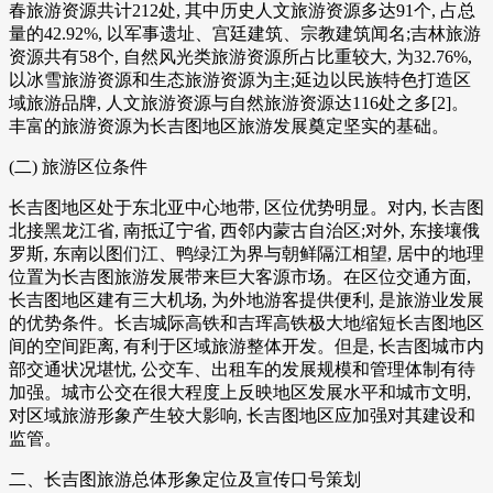
春旅游资源共计212处, 其中历史人文旅游资源多达91个, 占总
量的42.92%, 以军事遗址、宫廷建筑、宗教建筑闻名;吉林旅游
资源共有58个, 自然风光类旅游资源所占比重较大, 为32.76%,
以冰雪旅游资源和生态旅游资源为主;延边以民族特色打造区
域旅游品牌, 人文旅游资源与自然旅游资源达116处之多[2]。
丰富的旅游资源为长吉图地区旅游发展奠定坚实的基础。
(二) 旅游区位条件
长吉图地区处于东北亚中心地带, 区位优势明显。对内, 长吉图
北接黑龙江省, 南抵辽宁省, 西邻内蒙古自治区;对外, 东接壤俄
罗斯, 东南以图们江、鸭绿江为界与朝鲜隔江相望, 居中的地理
位置为长吉图旅游发展带来巨大客源市场。在区位交通方面,
长吉图地区建有三大机场, 为外地游客提供便利, 是旅游业发展
的优势条件。长吉城际高铁和吉珲高铁极大地缩短长吉图地区
间的空间距离, 有利于区域旅游整体开发。但是, 长吉图城市内
部交通状况堪忧, 公交车、出租车的发展规模和管理体制有待
加强。城市公交在很大程度上反映地区发展水平和城市文明,
对区域旅游形象产生较大影响, 长吉图地区应加强对其建设和
监管。
二、长吉图旅游总体形象定位及宣传口号策划