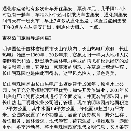
通化客运老站有多次班车开往集安，票价20元，几乎隔1-2小
时就有一趟车，车程2小时;还可以乘火车去集安，通化到集安
间每天有一班火车，早上7点多从通化出发，将近12点到集安;
下午3点左右从集安开出，到通化大概六、七点。
吉林热门旅游导游词篇2
明珠园位于吉林省松原市长山镇境内，长山热电厂东侧，长山
热电厂始建于1969年，30多年来，它象太阳一样为大地和人民
奉献着光和热，默默地为吉林电力事业的腾飞和松原经济的发
展贡献着力量，它宛如一颗璀璨的明珠，在草原上熠熠生辉，
长山明珠园也是由此而得名。这里风光怡人，景色秀美。
长山明珠园是由长山热电厂出资始建于1988年，原名水上公
园，为了充分发挥地理环境优势，加快开发旅游业，2001年长
山热电厂出资再次对其进行了全面改造，并更名为明珠园，由
长山热电厂明珠实业公司进行管理，现在的明珠园占地面积达
2.2平方公里，其中水面1.4平方公里，绿化面积超过1万平方
米。公园内设置了16个功能区，涵盖了历史教育，野外生存，
餐饮服务，园林景观，现代游艺，荷花观赏，植物观赏，游船
垂钓，冬季运动等。整个明珠园既富现代文明气息，又具备苏