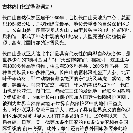
吉林热门旅游导游词篇3
长白山自然保护区建于1960年，它以长白山天池为中心，总面
积196465公顷，是我国建立最早、地位最重要的自然保护区之
一。长白山是一座巨型复式火山，由于其独特的地理位置和地
质构造，形成了神奇壮观的火山地貌，典型完整的动植物资
源，富有北国情趣的冰雪风光。
长白山是欧亚大陆北半部最具有代表性的典型自然综合体，是
世界少有的“物种基因库”和“天然博物馆”。据统计，这里生存
着1800多种高等植物，栖息着50多种兽类，280多种鸟类，50
种鱼类以及1000多种昆虫。长白山的密林深处盛产人参、北五
味子等药材，野生动物有濒临绝灭的东北虎及马鹿、紫貂、水
獭、黑熊等。鸟类中鸳鸯、黑鹳、绿头鸭等候鸟占70%。长白
山也是松花江、图门江、鸭绿江三江的发源地。经联合国教科
文组织批准，1980年长白山保护区加入国际生物圈保护区网，
被列为世界自然保留地,在世界自然保护区中的地们日益突
出，对外联系和交流日益扩大，成为了具有世界意义的自然保
护区,越来越被世界人民和有关组织所关注。1976年以来，先
后有韩、日英、美、德等20多个国家的100多位专家和有关国
际组织的-前来考察。此外，每年还有许多外国旅游客来此旅