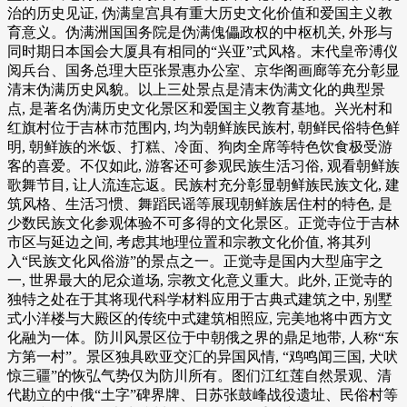
治的历史见证, 伪满皇宫具有重大历史文化价值和爱国主义教
育意义。伪满洲国国务院是伪满傀儡政权的中枢机关, 外形与
同时期日本国会大厦具有相同的“兴亚”式风格。末代皇帝溥仪
阅兵台、国务总理大臣张景惠办公室、京华阁画廊等充分彰显
清末伪满历史风貌。以上三处景点是清末伪满文化的典型景
点, 是著名伪满历史文化景区和爱国主义教育基地。兴光村和
红旗村位于吉林市范围内, 均为朝鲜族民族村, 朝鲜民俗特色鲜
明, 朝鲜族的米饭、打糕、冷面、狗肉全席等特色饮食极受游
客的喜爱。不仅如此, 游客还可参观民族生活习俗, 观看朝鲜族
歌舞节目, 让人流连忘返。民族村充分彰显朝鲜族民族文化, 建
筑风格、生活习惯、舞蹈民谣等展现朝鲜族居住村的特色, 是
少数民族文化参观体验不可多得的文化景区。正觉寺位于吉林
市区与延边之间, 考虑其地理位置和宗教文化价值, 将其列
入“民族文化风俗游”的景点之一。正觉寺是国内大型庙宇之
一, 世界最大的尼众道场, 宗教文化意义重大。此外, 正觉寺的
独特之处在于其将现代科学材料应用于古典式建筑之中, 别墅
式小洋楼与大殿区的传统中式建筑相照应, 完美地将中西方文
化融为一体。防川风景区位于中朝俄之界的鼎足地带, 人称“东
方第一村”。景区独具欧亚交汇的异国风情, “鸡鸣闻三国, 犬吠
惊三疆”的恢弘气势仅为防川所有。图们江红莲自然景观、清
代勘立的中俄“土字”碑界牌、日苏张鼓峰战役遗址、民俗村等