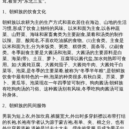
茸,被誉为“东北三宝”。
1、朝鲜族的饮食文化
朝鲜族以农耕为主的生产方式和喜欢居住在海边、山地的生活
习惯,形成了饮食上独特的风味。以米和面为主食,以各种蔬
菜、山野菜、海味和家畜禽类为主要副食,菜肴和汤类的制作
以辣、甜、酸闻名,不喜欢吃油腻的食物。(1)主食类。主食是
以米和面为主,分为米饭类、粥类、糕饼类、面条等。(2)副食
类。冬季副食主要是大酱汤和泡菜。大酱汤的主要原料是白
菜、海菜(带)、土豆、萝卜、豆腐等以酱代盐,加水炖熟即可食
用。如:大酱炖豆腐、大酱炖茄子、大酱炖牛肉、大酱炖干白
菜等。泡菜,是冬季的主要菜肴,被称为“冬季半年粮”,是朝鲜族
饮食中最有特色的一种,泡菜的种类很多,有秋白菜、芥菜、萝
卜、黄瓜等。泡菜现在一年四季皆可制作。狗肉酱汤:朝鲜族
有吃狗肉汤的习俗。这种酱汤别有风味,冬季吃狗肉酱汤可滋
补身体。
2、朝鲜族的民间服饰
男装为短上衣,外加坎肩,裤腿宽大,外出时多穿斜襟以布带打结
的长袍,长袍有学者认为源于蒙古袍,有单、夹、棉之分。也有
外出穿着道袍,道袍是过去士大夫、儒生的常服,后成为男子出