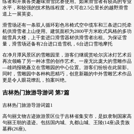
练者和开展各类趣味滑雪比赛使用。如果滑雪者有较高的专业
水平，和较强的技术熟练程度，大可在2.5公里长的越野滑雪
道上一展英姿。
滑雪场还有一条双人循环彩色吊椅式空中缆车和三条进口托牵
机供滑雪者上山使用。建筑面积为2800平方米欧式风格的多功
能雪具大楼，上千套进口滑雪器材供滑雪者出租。为保证雪
量，滑雪场还备有2台进口造雪机，6台进口雪地摩托
在净月潭风景区的雪雕园里，游客们继观赏哈尔滨冰灯艺术后
再次领略了另一种冰雪的创作艺术。一座无比庞大的雪雕作品
—雄鸡报晓矗立在雪雕园的中心位置。游客们纷纷在此留影。
同时，雪雕园中各种构思精巧，创意新颖的中外雪雕艺术作品
更是令人眼花缭乱，拍案叫绝。
吉林热门旅游导游词 第7篇
吉林热门旅游导游词篇1
高句丽文物古迹旅游景区位于吉林省集安市，是奴隶制国家高
句丽王朝的遗迹。包括国内城、丸都山城、王陵(14座)及贵族
墓葬(26座)。