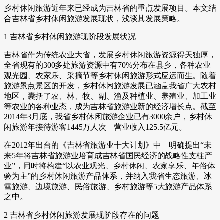
乡村休闲旅游近年来已经成为吉林省的重点发展项目。本文结
合吉林省乡村休闲旅游发展现状，浅谈其发展策略。
1 吉林省乡村休闲旅游现阶段发展状况
吉林省作为传统农业大省，发展乡村休闲旅游资源得天独厚，
全省现有的300多处旅游资源中有70%分布在县乡，各种农业
观光园、农家乐、采摘节等乡村休闲旅游形式应运而生。随着
旅游景点景区的开发，乡村休闲旅游发展已涵盖我省广大农村
地区，囊括了农、林、牧、副、渔及种植业、养殖业、加工业
等农业的各种业态，成为吉林省旅游业新的经济增长点。截至
2014年3月底，我省乡村休闲旅游企业已有3000余户，乡村休
闲旅游年接待游客1445万人次，营业收入125.5亿元。
在2012年出台的《吉林省旅游业十大计划》中，明确提出“未
来5年将吉林省旅游业培育成吉林省国民经济的战略性支柱产
业”，同时将构建“以农业观光、乡村休闲、农家享乐、年俗体
验为主”的乡村休闲旅游产品体系，并纳入我省生态旅游、冰
雪旅游、边境旅游、民俗旅游、乡村旅游等5大旅游产品体系
之中。
2 吉林省乡村休闲旅游发展现阶段存在的问题