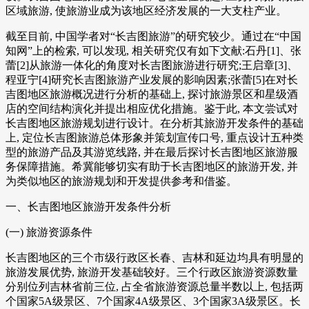
区域旅游, 使旅游业成为该地区经济发展的一大支柱产业。
截至目前, 中国学者对“长吉图旅游”的研究较少。通过在“中国
知网”上的检索, 可以发现, 相关研究仅有如下文献:石丹[1]、张
蕾[2]从旅游一体化的角度对长吉图旅游进行研究;王启章[3]、
程亚宁[4]研究长吉图旅游产业发展的影响因素;张蕾[5]在对长
吉图地区旅游概况进行分析的基础上, 探讨旅游景区和星级酒
店的空间结构演化并提出相应优化措施。鉴于此, 本文尝试对
长吉图地区旅游规划进行设计。在分析其旅游开发条件的基础
上, 定位长吉图旅游总体形象并策划宣传口号, 重点设计五种类
型的旅游产品及其游览线路, 并在最后探讨长吉图地区旅游服
务保障措施。希冀能够切实有助于长吉图地区的旅游开发, 并
为类似地区的旅游规划和开发提供参考和借鉴。
一、长吉图地区旅游开发条件分析
(一) 旅游资源条件
长吉图地区的三个市级行政区长春、吉林和延边均具有明显的
旅游发展优势, 旅游开发基础较好。三个行政区旅游资源数量
分别位列吉林省前三位, 占全省旅游资源总量半数以上, 包括两
个国家5A级景区、7个国家4A级景区、3个国家3A级景区。长