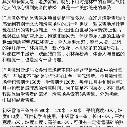
其实却有惊无险，老少皆宜。特别下山时是林中的新鲜空气能
使人的身心得到完全的放松，真是一种美妙绝伦的享受
净月潭冬季的冰雪娱乐项目更是丰富多彩。在净月潭滑雪场能
感受到有别于北大湖滑雪场时的另一种趣味。驾驭雪地摩托奔
驰在辽阔的雪原冰湖上，体味北国银白世界的神韵;跨上骏马
驰骋在辽阔的雪原上，饱览北国风光，体味游乐民族的生活情
趣;坐狗爬犁奔跑在冰雪上，令人乐趣无穷，游兴大增。辽阔
的净月潭一片林海雪原，碧水银花，不用说多彩的游乐项目，
即使在林中漫步、观皑皑白雪，听林海松涛，体会人与自然的
和谐统一，也是别有一番情趣。
净月潭滑雪场与众多滑雪场所不同的是这里是“城市中的滑雪
场”，与城市不同的是这里湖光山色、空气清新。净月潭滑雪
场年积雪期为150天，滑雪期为120天。每年11月中旬到翌年3
月中旬都是最理想的滑雪时间。为了满足不同层次，不同熟练
程度旅游滑雪者的需求，滑雪场共设有5条雪道。分为初级、
中级和越野雪道。
初级雪道三条各长580米、470米、300米，平均宽度30米，坡
度8-10度，可供初学者使用。中级雪道一条，长1470米，平均
宽度35米，坡度15度，高差80.6米，可供有一定滑雪基础的熟