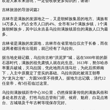
欢迎大家常来游玩，一定会收获更多知识的，谢谢!
吉林旅游的导游词篇2
吉林市是满族的发源地之一，又是朝鲜族集居的地方。满族有
14万多人，约占全市人口的4%。全市有34个满族乡镇，1个满
族朝鲜族乡，其中以永吉县乌拉街满族镇居住的满族人口为最
多。
吉林省是满族的发源地，吉林市在省里地位仅次于长春，而在
这两者都没有出现前，就已经有了乌拉街。
据当地史籍记载，乌拉街古称“洪泥罗”城，远在5000年前的新
石器时代，满族的祖先肃慎人就在此生息。1613年，努尔哈赤
率重兵破城，灭乌拉国，凭此地而兵强马壮，为此后挥师南
下，入主中原奠定了坚实的基础。乌拉街因此被清王朝尊
为“龙兴之地”，方圆500里不得擅入。据地方志记载，清代12
任皇帝，有5任莅临过这里。
乌拉街满族镇距市中心30公里，仍然保留著传统的满族风俗和
多处名胜古迹。打牲乌拉总管衙门府、候府、魁府、白花点将
台、古城墙及千年古树等现保存完好。