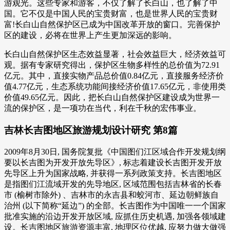
游观光。这些专家和游客，不仅了解了长白山，也了解了中
国。它不仅是中国人民的宝贵财富，也是世界人民的宝贵财
富!长白山自然保护区已成为中国改革开放的窗口。完善保护
区的建设，必将在世界上产生更加深远的影响。
长白山自然保护区生态效益显著，社会效益巨大，经济效益可
观。据有专家研究得出，保护区生物多样性的总价值为72.91
亿元。其中，直接实物产品总价值0.84亿元，直接服务经济价
值4.77亿元，生态系统功能间接经济价值17.65亿元，非使用类
价值49.65亿元。因此，把长白山自然保护区建设成为世界一
流的保护区，是一项功在当代，利在千秋的宏伟事业。
吉林长吉图地区旅游规划设计研究 第8篇
2009年8月30日, 国务院复批《中国图们江区域合作开发规划纲
要以长吉图为开发开放先导区》, 标志着建设长吉图开发开放
先导区上升为国家战略, 并获得一系列政策支持。长吉图地区
是指图们江流域开发的先导地区, 区域范围包括吉林省的长春
市 (榆树市除外) 、吉林市的永吉县和蛟河市、延边朝鲜族自
治州 (以下简称“延边”) 的全部。长吉图作为中国唯一一个国家
批准实施的沿边开发开放区域, 应抓住历史机遇, 加强各领域建
设。长吉图地区旅游资源丰富, 地理区位优越, 应努力做大做强