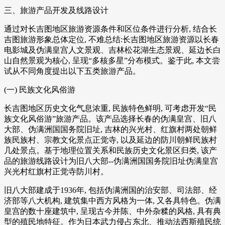
三、旅游产品开发及线路设计
通过对长吉图地区旅游资源条件和区位条件进行分析, 结合长
吉图旅游形象总体定位, 不难总结:长吉图地区旅游资源以长春
电影城及伪满皇宫人文景观、吉林松花湖生态景观、延边长白
山自然景观为核心, 呈现“多核多星”分布模式。鉴于此, 本文尝
试从不同角度提出以下五类旅游产品。
(一) 民族文化风俗游
长吉图地区历史文化气息浓重, 民族特色鲜明, 可考虑开发“民
族文化风俗游”旅游产品。该产品选择长春的伪满皇宫、旧八
大部、伪满洲国国务院旧址, 吉林的兴光村、红旗村两处朝鲜
族民族村、宗教文化景点正觉寺, 以及延边的防川朝鲜民族村
几处景点。基于地理位置关系和民族历史文化景区归类, 该产
品的旅游线路设计为旧八大部--伪满洲国国务院旧址伪满皇宫
兴光村红旗村正觉寺防川村。
旧八大部建成于1936年, 包括伪满洲国的治安部、司法部、经
济部等八大机构, 建筑集中西方风格为一体, 又各具特色。伪满
皇宫的数十座建筑中, 呈现古今并陈、中外杂糅的风格, 具有典
型的殖民地特征。作为日本武力侵占东北、推动法西斯殖民统