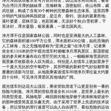
净月潭因筑坝蓄水呈弯月状而得名，因山清水秀而闻名，被誉
为台湾日月潭的姊妹潭，浩瀚林海，茂密如织，依山布阵，威
武壮丽，构成了含有30个树种的完整森林生态体系。这里四季
分明的气候似神风指碧波，是泛舟、垂钓、游泳的避暑胜地;
落叶婆婆，层林尽染，色彩斑谰，天凉好个秋;白雪初霁，千
里冰封，潭水凝脂，银装素裹，一派北国风光。
净月潭不仅是国家森林公园，同时也是亚洲最大的人工森林。
它的森林面积逾100平方公里，潭水面积430公顷，如此浩瀚的
人工林海，当之无愧地堪称为“亚洲之最”!在净月潭，记者乘
坐全长1316米的空中观光缆车时俯瞰净月潭风景区，那茂密挺
拔的参天树木遍布在白雪茫茫的大地上，一幅幅林海雪原的壮
观景象尽收眼底令人叹为观止。特别是人在缆车上犹如置身于
一个庞大无比的空中氧吧中，其所呼吸的新鲜空气好似都带着
屡屡的清新与甘甜。从地面乘索道缆车环绕净月潭往返大约要
四十分钟。可见净月潭景区其地域的广阔。
观光缆车到达花大山顶后，乘坐管轨滑道下山更是别有一番的
惊险与刺激。净月潭的管轨滑道全长1616米，是世界上最长的
同类型滑道。风驰电掣，峰回路转般地穿梭于涛涛林海碧波中
的那种感受简直是乐趣无穷。由于采用了世界上先进的技术设
备，所以管轨的滑行速度可以由人自由调节。看似危险的运动