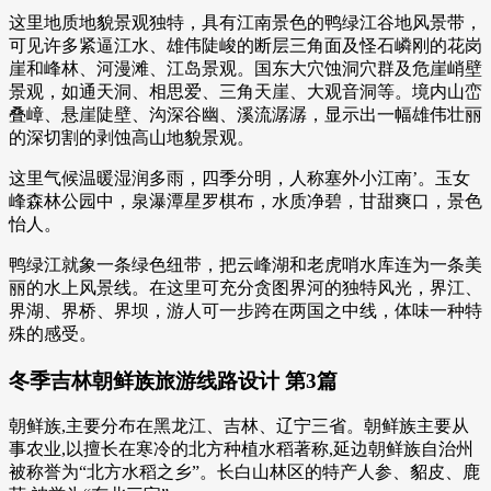
这里地质地貌景观独特，具有江南景色的鸭绿江谷地风景带，
可见许多紧逼江水、雄伟陡峻的断层三角面及怪石嶙刚的花岗
崖和峰林、河漫滩、江岛景观。国东大穴蚀洞穴群及危崖峭壁
景观，如通天洞、相思爱、三角天崖、大观音洞等。境内山峦
叠嶂、悬崖陡壁、沟深谷幽、溪流潺潺，显示出一幅雄伟壮丽
的深切割的剥蚀高山地貌景观。
这里气候温暖湿润多雨，四季分明，人称塞外小江南’。玉女
峰森林公园中，泉瀑潭星罗棋布，水质净碧，甘甜爽口，景色
怡人。
鸭绿江就象一条绿色纽带，把云峰湖和老虎哨水库连为一条美
丽的水上风景线。在这里可充分贪图界河的独特风光，界江、
界湖、界桥、界坝，游人可一步跨在两国之中线，体味一种特
殊的感受。
冬季吉林朝鲜族旅游线路设计 第3篇
朝鲜族,主要分布在黑龙江、吉林、辽宁三省。朝鲜族主要从
事农业,以擅长在寒冷的北方种植水稻著称,延边朝鲜族自治州
被称誉为“北方水稻之乡”。长白山林区的特产人参、貂皮、鹿