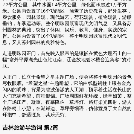
2.2平方公里，其中水面1.4平方公里，绿化面积超过1万平方
米。公园内设置了16个功能区，涵盖了历史教育，野外生存，
餐饮服务，园林景观，现代游艺，荷花观赏，植物观赏，游船
垂钓，冬季运动等。整个明珠园既富现代文明气息，又具备苏
州园林的典雅，突出了休闲、娱乐、教育、健身、实践的宗
旨。公园内设置了16个功能区，整个明珠园既富现代文明气
息，又具苏州园林的典雅特色。
走进明珠园正门，首先映入眼帘的是镶嵌在黄色大理石上的一
幅“塞外平原湖光山色胜江南、辽金故地碧水楼台迎宾客”的对
联。
入正门，伫立于希望之星主题广场，便会将整个明珠园的景色
尽收眼底。“希望之星”主题雕塑，它的曲线型钢柱上镶有金光
闪闪的明珠，背景为碧波荡漾的人工湖，预示着生活在长山的
人们充满希望，前程似锦。广场周围鲜花环绕，绿草如茵，整
个广场庄严、凝重。夜幕降临，草坪灯、路灯柔光四射，游人
在路椅上小憩，在湖岸边、草坪旁细语，仿佛置身于大自然的
环抱中，舒适惬意，其乐无穷。
吉林旅游导游词 第2篇