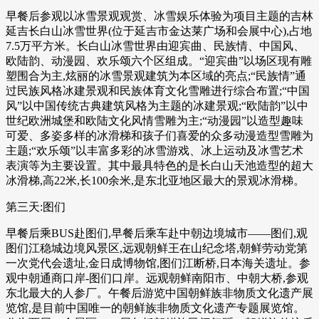
早餐后参观以冰雪景观观赏、冰雪娱乐体验为项目主题的吉林
延吉长白山冰雪世界(位于延吉市金达莱广场和会展中心),占地
7.5万平方米。长白山冰雪世界由迎宾曲、民族情、中国风、
欧陆韵、动漫园、欢乐颂六个区组成。“迎宾曲”以场区现有雕
塑围合为主,炫丽的冰雪景观建筑为本区域的亮点;“民族情”通
过民族风格冰建景观和民族体育文化雪雕进行综合布置;“中国
风”以中国传统古典建筑风格为主题的冰建景观;“欧陆韵”以中
世纪欧洲城堡和欧陆文化风情雪雕为主;“动漫园”以造型趣味
可爱、多姿多样的冰滑梯和孩子们喜爱的众多动漫造型雪雕为
主题;“欢乐颂”以丰富多彩的冰雪游戏、冰上运动及冰雪艺术
表演等为主要设置。其中最具特色的是长白山天池造型的超大
冰滑梯,高22米,长100余米,是东北亚地区最大的景观冰滑梯。
第三天:图们
早餐后乘BUS赴图们,早餐后乘车赴中朝边境城市――图们,观
图们江稳城边境风景区,远观朝鲜王在山纪念塔,朝鲜劳动党第
一次党代会遗址,金日成博物馆,图们江断桥,日本海关遗址。参
观中朝通商口岸-图们口岸。远观朝鲜南阳市、中朝大桥,参观
东北最大的人参厂。午餐后游览中国朝鲜族非物质文化遗产展
览馆,是目前中国唯一的朝鲜族非物质文化遗产专题展览馆。