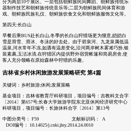
分为两层10个展区。一层包括朝鲜族民间舞蹈、朝鲜族传统乐
器制作技艺和朝鲜族传统音乐等;二层为朝鲜族民间体育和游
戏、朝鲜族民族礼仪、朝鲜族饮食文化和朝鲜族服饰文化等。
第四天:长白山
早餐后乘BUS赴长白山,冬季的长白山狩猎场更为惬意,皑皑白
雪是滑雪、滑冰、冬泳的好去处。由于碧泉河、九龙泉属低温
温泉,河水常年不冻,如遇有温差变化,沿河两岸树木雾凇巧扮,银
装素裹,玉洁冰清,在狩猎区内提供野外宿营帐篷和简易房舍,使
客人充分领略在原始森林中狩猎的乐趣。
吉林省乡村休闲旅游发展策略研究 第4篇
关键词：乡村旅游;休闲;发展策略
基金项目：吉林省教育厅科研项目，项目编号：吉教科文合字
〔2014〕第657号;长春大学旅游学院东北亚休闲经济研究中心
科研项目，项目编号：长旅休科合字〔2014〕第13号
中图分类号： F59 文献标识码： A
DOI编号： 10.14025/j.cnki.jlny.2014.24.0010