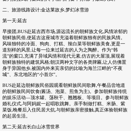
二、旅游线路设计:金达莱故乡,梦幻冰雪游
第一天:延吉
早接团,BUS赴延吉西市场,源远流长的朝鲜族文化,风情浓郁的
朝鲜族民俗,使延吉这座城市充溢着朝鲜族独有的民族风情。
风味独特的冷面、狗肉、打糕、辣白菜等朝鲜族美食,更是一
道别样的风景,让每一位来过延吉的人为之陶醉。作为“韩
流”的窗口,充满了异域风情和现代元素,仿古的大屋顶,展现着
朝鲜族独特的建筑风格;朝汉两种文字的各类牌匾,让人仿佛置
身于异国他乡,被国内外来宾亲切的比喻为海兰江畔的“不夜
城”、东北地区的“小首尔”。
BUS赴延边朝鲜族民俗园观看朝鲜族民间歌舞,午餐品尝地道
的朝鲜族民间饮食(酱汤、泡菜、煎鱼为主)。参加朝鲜族传统
的娱乐活动—顶水罐、荡秋千、翘翘板、等项目。参与朝鲜族
婚礼仪式,与阿妈妮一起唱歌跳舞。亲手制做打糕、米肠、紫
菜饭,晚餐后入住民居大炕,与朝鲜族亲密接触,真正体验朝鲜族
的起居生活。
第二天:延吉长白山冰雪世界