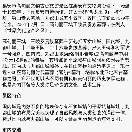
集安市高句丽文物古迹旅游景区在集安市文物局管理下，始建
于1983年，下设集安市博物馆、好太王碑(含太王陵)、将军
坟、禹山贵族墓地、丸都山城五个景区，景区总面积857679平
方米。2004年7月1日，高句丽王城王陵及贵族墓葬，被列入
《世界文化遗产名录》。
高句丽王城、王陵及贵族墓葬主要包括五女山城、国内城、丸
都山城、十二座王陵、二十六座贵族墓葬、好太王碑和将军坟
一号陪冢。国内城、丸都山城(始名尉那岩城)是高句丽早中期
(公元1-5世纪)的都城，其特点是平原城与山城相互依附共为都
城。国内城与丸都山城城外，在群山环抱的通沟平原上，现存
近7000座高句丽时代墓葬--洞沟古墓群，堪称东北亚地区古墓
群之冠。它不仅可以从不同侧面反映高句丽的历史发展进程，
也是高句丽留给人类弥足珍贵的文化、艺术宝库。
景区特色
国内城是为数不多的地表保存有石筑城墙的平原城都城址，丸
都山城的布局完美地实现了自然风貌与人类创造的浑然一体。
透过国内城与丸都山城，可以见证高句丽创造的辉煌文明。
市内交通