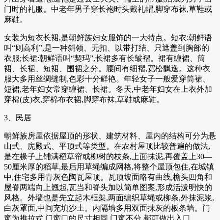
门时的礼服。中老年男子穿长袍时头戴礼帽,脚穿布袜,草鞋或
麻鞋。
女装为短衣长裙,是朝鲜族妇女服饰的一大特点。短衣:朝鲜语
叫“则高利”,是一种斜领、无扣、以带打结、只遮盖到胸部的
衣服;长裙:朝鲜语叫“契玛”,长裙多有长皱褶。裙有缠裙、筒
裙、长裙、短裙、围裙之分。腰间有细褶,宽松飘逸。这种衣
服大多用丝绸缝制,色彩十分鲜艳。年轻女子一般爱穿筒裙、
短裙,老年妇女常穿缠裙、长裙。冬天,中老年妇女在上衣外加
穿棉(皮)衣,穿棉布衣裙,脚穿布袜,草鞋或麻鞋。
3、民居
朝鲜族房屋依据屋顶的形状、建筑材料、屋内的结构可分为悬
山式、庑殿式、平顶式等类型。在农村屋顶比较普遍的做法,
是在椽子上铺满稻草帘或柳树的枝条,上面抹泥,再覆盖上30—
50厘米厚的稻草,最后用草绳编成网格,将整个屋顶包住,在城镇
中,住宅多用青灰色陶瓦屋顶。瓦顶坡面略有曲线,檐头四角和
屋脊两端向上翘起,瓦当和脊头加以简单图案,形成活泼明快的
风格。外墙也是先立起木框架,两面编织草绳或柳条,外抹泥浆,
白灰罩面,中间充填沙土。内隔墙多用双面抹灰的板条墙。门
窗为推拉式,门窗口的尺寸相同,门窗不分,都可做出入口。