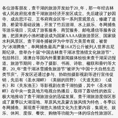
各位游客朋友，查干湖的旅游开发始于20_年，那一年经吉林
省人民政府批准查干湖旅游经济开发区成立。先后建设了妙因
寺、成吉思汗召、王爷府商业区等一系列景观景点，修建了道
路、桥梁等基础设施，开发了竹后游湖、水上娱乐、冬网捕鱼
等游乐项目，完成了游客服务、商贸服务、邮电通信等服务设
施，把原来的小渔村建设成为国家AAAA级旅游景区、国家级
水利风景区。查干湖冬捕被评为中华百大美景奇观，被誉
为“冰湖腾鱼”，单网捕鱼最高产量16.8万公斤被列人世界吉尼
斯纪录。曾举办十届“中国吉林查干湖冰雪渔猎文化旅游节”，
包括韩日、港澳台等国内外重要新闻媒体纷纷来查干湖采访报
道。旅游节期间，举办了摄影、书画、诗歌、楹联和垂钓等大
赛。20_年“查干湖冰雪捕鱼旅游节”被评为“中国十大自然生态
类节庆”。开发区还通过参与、协助拍摄影视剧等进行宣传促
销，先后有《圣水湖畔》《美丽的田野》《天道无欺》《成
长》和《关东渔王》等影视剧在查干湖拍摄，其中《圣水湖
畔》在中央一套及地方电视台热播后，取得了轰动性的效应，
极大地推动了查干湖旅游业的迅猛发展。查干湖旅游度假区形
成了夏季以大湖湿地、草原风光及蒙古族风情为特色，冬季以
冬网捕鱼、展现查干湖悠久渔猎文化为主要内容，集观光、娱
乐、休闲、度假、餐饮、购物等功能为一体的综合性旅游区。