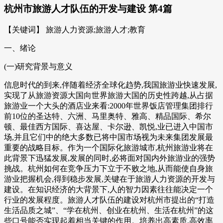
杭州市旅游人才队伍的开发与建设 第4篇
【关键词】 旅游人力资源;旅游人才;教育
一、绪论
(一)研究背景与意义
信息时代的到来,伴随着经济全球化趋势,我国旅游业快速发展,
实现了从旅游资源大国向世界旅游大国的历史性跨越,从占据
旅游业一个大头的酒店业来看:2000年世界饭店管理集团排行
前10位的圣达特、六洲、马里奥特、雅高、精品国际、希尔
顿、最佳西方国际、喜达屋、卡尔逊、凯悦,业已进入中国市
场,并且它们中的绝大多数已将中国市场视为未来集团发展最
重要的战略目标。作为一个国际化旅游城市,杭州旅游业将在
此背景下迅猛发展,发展的同时,必将面对国内外旅游业的强势
挑战。杭州如何在竞争压力下立于不败之地,从而能使自身旅
游业把握机会,得到稳步发展,关键在于旅游人力资源的开发与
建设。在知识经济的大背景下,人的智力因素往往能决定一个
行业的发展程度。旅游人才队伍的建设对杭州市提出的“打造
生活品质之城”、“学在杭州、创业在杭州、生活在杭州”的这
些口号能否实现起着相当关键的作用。培养出高素质,高效率