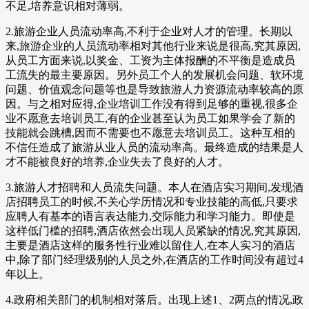
不足,培养意识相对薄弱。
2.旅游企业人员流动率高,不利于企业对人才的管理。长期以
来,旅游企业的人员流动率相对其他行业来说是很高,究其原因,
从员工方面来说,以奖金、工资为主体报酬的不平衡是造成员
工流失的最主要原因。另外员工个人的发展机会问题、软环境
问题、价值观念问题等也是导致旅游人力资源流动率较高的原
因。与之相对应得,企业培训工作没有得到足够的重视,很多企
业不愿意去培训员工,有的企业甚至认为员工如果学会了新的
技能就会跳槽,因而不需要也不愿意去培训员工。这种互相的
不信任造成了旅游从业人员的流动率高。最终造成的结果是人
才不能被良好的培养,企业失去了良好的人才。
3.旅游人才招聘和人员流失问题。本人在酒店实习期间,发现酒
店招聘员工的时候,不关心学历情况和专业技能的高低,只要求
应聘人有基本的语言表达能力,交际能力和学习能力。即使是
这样低门槛的招聘,酒店依然会出现人员紧缺的情况,究其原因,
主要是酒店这样的服务性行业难以留住人,在本人实习的酒店
中,除了部门经理级别的人员之外,在酒店的工作时间没有超过4
年以上。
4.政府相关部门的机制相对落后。出现上述1、2两点的情况,政