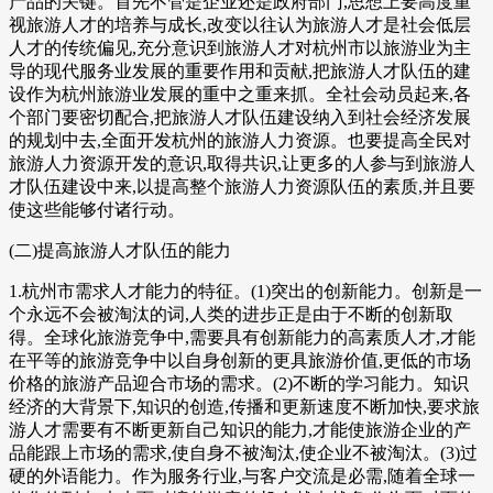
产品的关键。首先不管是企业还是政府部门,思想上要高度重
视旅游人才的培养与成长,改变以往认为旅游人才是社会低层
人才的传统偏见,充分意识到旅游人才对杭州市以旅游业为主
导的现代服务业发展的重要作用和贡献,把旅游人才队伍的建
设作为杭州旅游业发展的重中之重来抓。全社会动员起来,各
个部门要密切配合,把旅游人才队伍建设纳入到社会经济发展
的规划中去,全面开发杭州的旅游人力资源。也要提高全民对
旅游人力资源开发的意识,取得共识,让更多的人参与到旅游人
才队伍建设中来,以提高整个旅游人力资源队伍的素质,并且要
使这些能够付诸行动。
(二)提高旅游人才队伍的能力
1.杭州市需求人才能力的特征。(1)突出的创新能力。创新是一
个永远不会被淘汰的词,人类的进步正是由于不断的创新取
得。全球化旅游竞争中,需要具有创新能力的高素质人才,才能
在平等的旅游竞争中以自身创新的更具旅游价值,更低的市场
价格的旅游产品迎合市场的需求。(2)不断的学习能力。知识
经济的大背景下,知识的创造,传播和更新速度不断加快,要求旅
游人才需要有不断更新自己知识的能力,才能使旅游企业的产
品能跟上市场的需求,使自身不被淘汰,使企业不被淘汰。(3)过
硬的外语能力。作为服务行业,与客户交流是必需,随着全球一