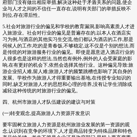
府部门没有做出相应举措,解决这种处于矛盾关系的问题,使企
业与人才之间的不信任一直存在,说明有关部门的举措反映不
到位,存在滞后性。
5.社会对旅游行业的偏见和学校的教育漏洞,影响高素质人才进
入旅游业。社会对行业的偏见是普遍存在的,以本人在酒店实
习为例,与酒店的其他实习生交流,他们都认为酒店的工作,那是
伺候人的工作,吃的是青春饭,不够稳定,这不仅是个别的想法,而
是传统的对旅游服务行业的偏见。即使是愿意进入酒店行业的
人很多也是这样的想法,当然也有例外,例外的人会受家庭的影
响,在有更好的机会下,依然会选择其他行业。这种偏见导致:旅
游企业招人难,留人难;旅游人才的频繁跳槽也影响了其自身的
发展。学校作为旅游人才得重要输出基地,在传授专业知识的
同时,缺乏对旅游人才的思想和心理的培养,没有让学生消除或
减轻这种传统的对旅游行业的偏见。
四、杭州市旅游人才队伍建设的建议与对策
(一)转变观念,提高旅游人力资源开发意识
要牢固树立旅游人力资源是杭州旅游业发展的第一资源的观
念,认识到在竞争的环境下,人才是商品转变为特殊品牌和特色