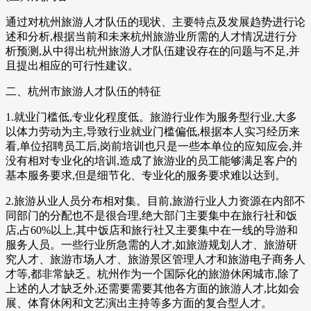
通过对杭州旅游人才队伍的现状、主要特点及发展趋势进行论
述和分析,根据当前和未来杭州旅游业所需的人才情况进行分
析预测,从中得出杭州旅游人才队伍建设存在的问题与不足,并
且提出相应的可行性建议。
二、杭州市旅游人才队伍的特征
1.就业门槛低,专业化程度低。旅游行业作为服务型行业,大多
以体力劳动为主,导致行业就业门槛偏低,根据本人实习经历来
看,单位招聘员工后,岗前培训也只是一些本单位的应知应会,并
没有相对专业化的培训,造成了旅游业的员工能够满足客户的
基本服务要求,但是细节化、专业化的服务要求难以达到。
2.旅游从业人员分布相对集。目前,旅游行业人力资源在内部不
同部门的分配也不是很合理,绝大部门主要集中在旅行社和饭
店,占60%以上,其中饭店和旅行社又主要集中在一线的导游和
服务人员。一些行业所急需的人才,如旅游规划人才、旅游研
究人才、旅游市场人才、旅游景区管理人才和旅游电子商务人
才等,都非常缺乏。杭州作为一个国际化的旅游休闲城市,除了
上述的人才缺乏外,还需要需要其他各方面的旅游人才,比如会
展、体育休闲和文艺演出主持等多方面的复合型人才。