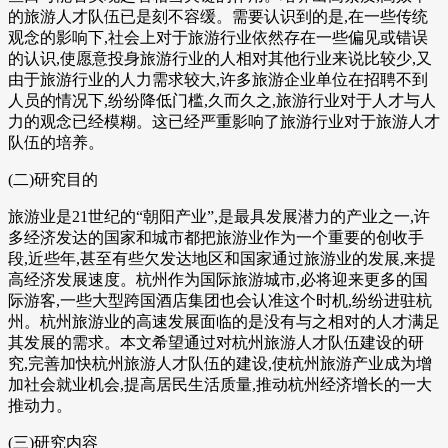
的旅游人才队伍已是刻不容缓。需要认识到的是,在一些传统
观念的影响下,社会上对于旅游行业依然存在一些偏见或错误
的认识,使愿意投身旅游行业的人相对其他行业来说比较少,又
由于旅游行业的人力需求较大,许多旅游企业单位在招聘不到
人员的情况下,纷纷降低门槛,久而久之,旅游行业对于人才与人
力的观念已经模糊。这已经严重影响了旅游行业对于旅游人才
队伍的培养。
(二)研究目的
旅游业是21世纪的“朝阳产业”,是最具发展潜力的产业之一,许
多经济发达的国家和城市都把旅游业作为一个重要的创收手
段,近些年,甚至有些欠发达地区和国家通过旅游业的发展,来提
高经济发展速度。杭州作为国际旅游城市,必将迎来更多的国
际游客,一些大型跨国酒店集团也会认准这个时机,纷纷进驻杭
州。杭州旅游业的高速发展面临的是没有与之相对的人才满足
其发展的需求。本文希望通过对杭州旅游人才队伍建设的研
究,完善加快杭州旅游人才队伍的建设,使杭州旅游产业成为增
加社会就业机会,提高居民生活质量,推动杭州经济增长的一大
推动力。
(三)研究内容