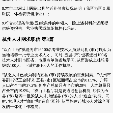
8.本市二级以上医院出具的近期健康状况证明（我区为区直属
医院，体检表或健康证）；
9.符合办理条件第(五)款条件的申领人，除上述材料外还须提
供验资报告、营业执照或组织机构代码证。
杭州人才网求职信 第3篇
“双百工程”就是将市区100名专业技术人员派到县 (市) 挂职, 为
当地培养一批专业技术人才。同时, 五县 (市) 也将选出100名
技术人才到市区省、市重点单位锻炼学习, 从而形成上挂培养
锻炼100人、下派挂职100人的工作机制。
“缺乏人才已成为制约五县 (市) 持续发展的重要因素。”杭州市
委副书记王金财说, 五县 (市) 区域面积占全市的81.5%、户籍
人口占全市的37.2%, 但生产总值只占全市的20%、人才总量只
占全市的19.9%。“双百工程”, 就是要通过创新机制, 尽快为五
县 (市) 培养一批紧缺人才, 增强县 (市) 的人才“造血”功能。同
时, 实现人才“输血”和“造血”互补, 从而构建起城乡人才综合开
发的一体化工作格局。