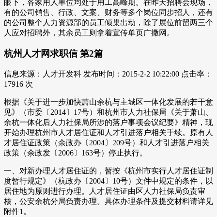
眼下，各家用人单位均处于用工高峰期。在昨天招聘会现场，
有的公司销售、行政、文案、财务等多个岗位同步招人，还有
的公司整个人力资源部的员工倾巢出动，除了展位前留两三个
人应对招聘外，其余员工则拿着宣传单页广撒网。
杭州人才网求职信 第2篇
信息来源：人才开发科 发布时间：2015-2-2 10:22:00 点击率：
17916 次
根据《关于进一步加快萧山余杭与主城区一体化发展的若干意
见》（市委〔2014〕17号）和杭州市人力社保局《关于萧山、
余杭一体化后人力社保局所涉的落户事项会议纪要》精神，现
开始办理杭州市人才居住证和人才引进落户相关手续。原有人
才居住证政策（余政办〔2004〕209号）和人才引进落户相关
政策（余政发〔2006〕163号）停止执行。
一、对新办理人才居住证的，暂按《杭州市实行人才居住证制
度暂行规定》（杭政办〔2004〕10号）文件中规定的条件，以
居住地为原则进行办理。人才居住证由区人力社保局负责审
核，公安余杭分局负责办理。具体办理条件及提交材料请详见
附件1。