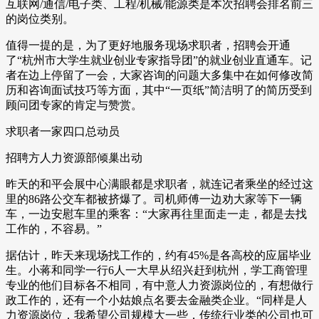
互联网/通信/电子类、工程/机械/能源类是本次招聘会排名前三
的岗位类别。
值得一提的是，为了更好地服务现场求职者，招聘会开通
了“杭州市大学生就业创业专家指导团”的就业创业直通车。记
者在边上停留了一会，大家咨询的问题大多集中在如何修改简
历和咨询面试技巧等方面，其中“一页纸”简洁明了的简历受到
顾问团专家的肯定与赞赏。
求职者一家四口总动员
招聘方人力资源部倾巢出动
昨天的和平会展中心满眼都是求职者，就连记者乘坐的经过这
里的86路公交车都被挤爆了。司机师傅一边劝大家等下一辆
车，一边安慰车里的乘客：“大家再往里面走一走，都是去找
工作的，不容易。”
据估计，昨天来现场找工作的，约有45%是各高校的应届毕业
生。小蒋和同学一行6人一大早从绍兴赶到杭州，学工商管理
专业的他们目标各不相同，有中意人力资源岗位的，有想做行
政工作的，还有一个小姑娘点名要去金融类企业。“同样是人
力资源岗位，我希望公司规模大一些，传统行业类的公司也可