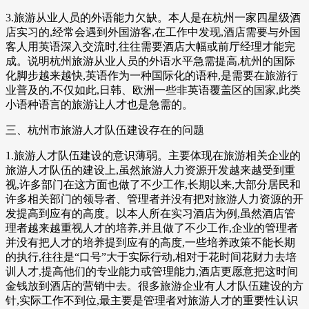
3.旅游从业人员的外语能力欠缺。本人是在杭州一家四星级酒
店实习的,经常会遇到外国游客,在工作中发现,酒店需要与外国
客人用英语深入交流时,往往需要酒店大幅或前厅经理才能完
成。说明杭州旅游从业人员的外语水平急需提高,杭州的国际
化脚步越来越快,英语作为一种国际化的语种,是需要在旅游行
业普及的,不仅如此,日韩、欧洲一些非英语覆盖区的国家,此类
小语种语言的旅游让人才也是急需的。
三、杭州市旅游人才队伍建设存在的问题
1.旅游人才队伍建设的意识薄弱。主要体现在旅游相关企业的
旅游人才队伍的建设上,虽然旅游人力资源开发越来越受到重
视,许多部门在这方面也做了不少工作,长期以来,大部分居民和
许多相关部门的领导者、管理者并没有把对旅游人力资源的开
发提高到应有的高度。以本人所在实习酒店为例,虽然酒店管
理者越来越重视人才的培养,并且做了不少工作,企业的管理者
并没有把人才的培养提到应有的高度,一些培养政策不能长期
的执行,往往是“口号”大于实际行动,相对于花时间花财力去培
训人才,提高他们的专业能力或管理能力,酒店更愿意把这时间
金钱放到酒店的营销中去。很多旅游企业有人才队伍建设的方
针,实际工作不到位,最主要是管理者对旅游人才的重要性认识