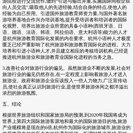
游院校进行交流合作,做到“引进与输出并重,实施国际间校企双
向人员交流”,吸取他人的先进经验,结合自身的特点,使他人的
经验为自己所用。引进国外旅游教育师资力量,与国外著名旅
游培养基地合作兴办培训基地,提升受培训者和培训者的国际
化视野。培养出旅游企业所需的具备小语种(西班牙语、日
语、德语、法语、韩语、阿拉伯语、意大利语等)能力的人才
是杭州旅游教育国际化发展的内在要求。杭州小语种人才极度
匮乏已经严重影响了杭州旅游和旅游教育国际化的进程。大力
培养和引进小语种人才,并且建立相应的考核培训机构,已经是
推进杭州旅游业和旅游教育业国际化进程的当务之急。
3.改善社会对旅游行业的偏见。虽然旅游业不断的发展,社会对
旅游行业的偏见仍然存在,在一定程度上影响着旅游人才进入
旅游业。政府和旅游企业应该投入一些人力物力,广泛宣传动
员,使社会真正认识到旅游行业,是使世界旅游休闲之都洋溢出
浓烈的旅游氛围。
五、结论
根据世界旅游组织和国家旅游局的预测,到2020年我国将成为
世界上第四大国际旅游客源地和最大的国际旅游目的地,旅游
产业规模将是现在的6倍,杭州作为国际化的旅游城市,旅游业的