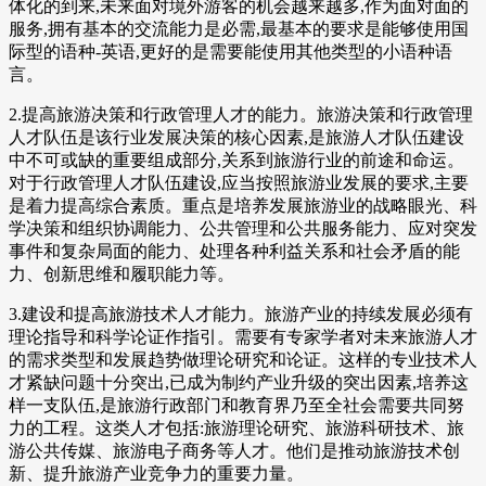
体化的到来,未来面对境外游客的机会越来越多,作为面对面的
服务,拥有基本的交流能力是必需,最基本的要求是能够使用国
际型的语种-英语,更好的是需要能使用其他类型的小语种语
言。
2.提高旅游决策和行政管理人才的能力。旅游决策和行政管理
人才队伍是该行业发展决策的核心因素,是旅游人才队伍建设
中不可或缺的重要组成部分,关系到旅游行业的前途和命运。
对于行政管理人才队伍建设,应当按照旅游业发展的要求,主要
是着力提高综合素质。重点是培养发展旅游业的战略眼光、科
学决策和组织协调能力、公共管理和公共服务能力、应对突发
事件和复杂局面的能力、处理各种利益关系和社会矛盾的能
力、创新思维和履职能力等。
3.建设和提高旅游技术人才能力。旅游产业的持续发展必须有
理论指导和科学论证作指引。需要有专家学者对未来旅游人才
的需求类型和发展趋势做理论研究和论证。这样的专业技术人
才紧缺问题十分突出,已成为制约产业升级的突出因素,培养这
样一支队伍,是旅游行政部门和教育界乃至全社会需要共同努
力的工程。这类人才包括:旅游理论研究、旅游科研技术、旅
游公共传媒、旅游电子商务等人才。他们是推动旅游技术创
新、提升旅游产业竞争力的重要力量。