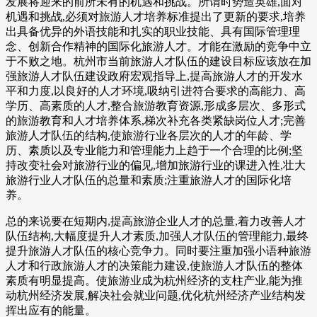
发展将迎来的前所未有的机遇和挑战。所谓时势造英雄,面对
机遇和挑战,必须对旅游人才培养标准提出了更新的要求,培养
出具备优异的外语技能和扎实的职业技能、具有国际管理理
念、创新合作精神的国际化旅游人才。才能在激励的竞争中立
于不败之地。杭州市当前旅游人才队伍的建设目标应该放在加
强旅游人才队伍建设政府宏观指导上,提高旅游人才的开发水
平和力度,以良好的人才环境,吸纳引进符合要求的高能力、高
学历、高素质的人才,整合旅游教育资源,形成多层次、多形式
的旅游教育和人才培养体系,梯次补充各类紧缺岗位人才;完善
旅游人才队伍的结构,使旅游行业各层次的人才的年龄、学
历、素质以及专业能力和管理能力上趋于一个合理的比例;坚
持改变社会对旅游行业的偏见,增加旅游行业的课进入性,壮大
旅游行业人才队伍的总量和素质;注重旅游人才的国际化培
养。
总的来说要在短期内,提高旅游企业人才的总量,着力改善人才
队伍结构,大幅度提升人才素质,加强人才队伍的管理能力,最终
提升旅游人才队伍的核心竞争力。同时要注重加强小语种旅游
人才和行政旅游人才的决策能力建设,使旅游人才队伍的整体
素质有明显提高。使旅游业成为杭州经济的支柱产业,能为推
动杭州经济发展,解决社会就业问题,优化杭州经济产业结构发
挥出应有的能量。