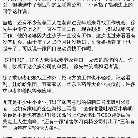
以，但她选中了创业型的互联网公司。”小蒋指了指她边上的
同学这样说。
当然，还有不少蓝领工人在老家过完年后来寻找工作机会。徐
先生中专学历之前一直在车间工作，现在想换一换试试销售的
工作。他的老婆因为生孩子一直没有工作，这次也过来看看有
没有机会。由于孩子才15个月还没断奶，丈母娘抱着孩子也一
起来了，可以说一家四口总动员找工作呢。
“这样也好，好多人觉得我要养家糊口，应该是靠谱的人。你
看，收着了这么多公司的单页。”徐先生笑着和记者说。
除了求职者积极找工作外，招聘方的工作也不轻松。记者看
到，娃哈哈集团、宜家家居、华东医药等大企业展位前，许多
求职者排着队等候应聘。
尤其是不少中小企业打出了颇有意思的招聘口号来吸引求职
者，比如有家电商企业海报上写着：“会偷懒爱吐槽耍小聪明
的你是不是也有想过升职加薪当上总经理出任CEO迎娶白富
美走上人生巅峰。”还有一家销售学习桌椅公司打出了“三年有
车，两年有房”的诱人条件。