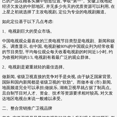
己的产品在顾客头脑中创造位置, 争取“第一”。安徽卫视地处
经济欠发达的中部地区, 并无多少先天的优质资源可以利用, 在
上星之初就选择了主攻电视剧, 定位为专业的电视剧频道。
如此定位基于以下几点考虑:
1、电视剧巨大的受众市场。
中国电视观众最喜欢的三类电视节目类型是电视剧、新闻和娱
乐。调查显示, 在中国, 电视剧被80%的中国观众列为经常收看
的节目类型, 平均每位观众每天收看电视剧的时间近1小时, 约
为收视时间的1/3, 电视剧有着最广泛的观众群体。
2、电视剧是避重就轻的最佳选择。
做新闻, 省级卫视直接的竞争对手是央视, 由于缺乏国家背景,
国际和国内新闻都是省级卫视的“软肋”。而做本省 (市) 新闻,
地面频道完全可以承担;做娱乐, 湖南卫视早就占据了制高点。
且自制节目对人才、资金、技术等资源要求相对较高, 对欠发
达地区电视台来说一般难以承受。
二、整合营销推广卫视品牌