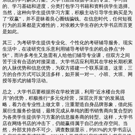
的、学习基础和进度，分类打包学习书籍和资料供学生选择。
当然，这种向学生提供学习方案，积极主动引导学生购买是为
了“双赢”，并不是昧着良心圈钱骗钱。在信息时代，任何短视
行为的后果都是灾难性的，对依赖大学生存的大学书店而言更
是如此。
其三，为考研学生提供专业化、个性化的考研辅导服务。现实
生活中，在读研究生乐意利用辅导考研学生的机会挣点“外
快”，而许多考生又急需有人给他们辅导专业课，但双方之间
苦于没有合适的对接渠道。大学书店应利用其在学校长期积累
的人脉优势和信息优势，为双方搭建一个联系渠道。这里，三
方的合作方式可以灵活多样，如开展一对一、小班、大班、网
授等形式的辅导活动。
总之，大学书店要根据所在学校资源，利用“近水楼台先得
月”的优势，积极推行“多元化经营，深层次开发”的发展战
略，着力在专业性上做文章，注重塑造自身品牌形象，借此拓
展衍生服务价值链，最终完成从单纯的图书销售商向复合型的
为各类学生提供学习方案的信息服务商的转型。这样，大学书
店在网络书店的冲击下，仍能赢得属于自己的生存空间。当
然，外部支持亦不可少。调查数据显示，约83%的大学书店认