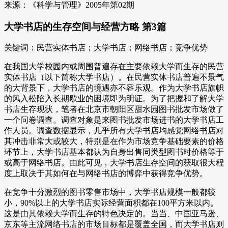
来源：《科学与管理》2005年第02期
大学书店的生存空间与经营方略 第3篇
关键词：民营实体书店；大学书店；网络书店；竞争优势
在我国大学校园内或周围普遍存在主要依赖大学而生存的民营
实体书店（以下简称大学书店）。在民营实体书店普遍不景气
的大背景下，大学书店的境遇亦不容乐观。作为大学书店旗帜
的风入松陷入长期歇业的困境即为明证。为了把握和了解大学
书店生存现状，笔者在北京市朝阳区甜水园图书批发市场做了
一个问卷调查。调查对象是来图书批发市场进书的大学书店工
作人员。调查数据显示，几乎所有大学书店均感觉网络书店对
其冲击非常大或较大，特别是在作为市场竞争基础要素的价格
环节上，大学书店基本都认为自身出售同类型图书时价格等于
或高于网络书店。由此可见，大学书店生存空间的获取很大程
度上取决于其如何在与网络书店的博弈中获得竞争优势。
在竞争十分激烈的图书零售市场中，大学书店规模一般都较
小，90%以上的大学书店实际经营面积都在100平方米以内。
这是由其依赖大学而生存的特色决定的。当当、中国亚马逊、
京东等主流网络书店的市场目标都是覆盖全国，而大学书店则