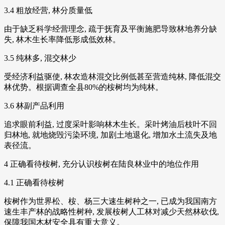
3.4 粗放经营, 林分质量低
由于缺乏科学经营理念, 疏于抚育及平衡施肥导致林地养分缺
失, 林木生长率降低形成低效林。
3.5 纯林多, 混交林少
受经济利益驱使, 林农造林混交比例低甚至营造纯林, 降低混交
林优势。根据调查全县80%的桉树均为纯林。
3.6 林副产品利用
追求眼前利益, 过度采叶影响林木生长。采叶烤油后枝叶不回
归林地, 就地烧毁污染环境, 加剧土地退化, 增加水土流失及地
表径流。
4 正确看待桉树, 充分认识桉树在陆良林业中的地位作用
4.1 正确看待桉树
桉树作为世界松、桉、杨三大速生树种之一, 已成为我国南方
速生丰产林的战略性树种, 发展桉树人工林对减少天然林砍伐,
保障我国木材安全具有重大意义。