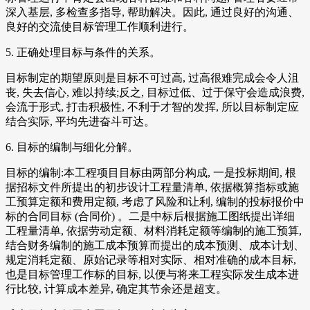
深入基层, 多检查多指导, 帮助解决。因此, 通过良好的沟通、
良好的交流使目标管理工作顺利进行。
5. 正确处理目标与条件的关系。
目标制定的期望原则是目标不可过高, 过高很难完成会令人沮
丧, 失去信心, 难以持续;反之, 目标过低、过于保守会造成浪费,
会流于形式, 打击积极性, 不利于才智的发挥, 所以目标制定应
结合实际, 平均先进奋斗可达。
6. 目标的编制与细化分解。
目标的编制:本工程项目目标由两部分构成, 一是投标期间, 根
据招标文件所提出的初步设计工程量清单, 依据概算指标或施
工预算定额和费用定额, 考虑了风险和让利, 编制的投标报价中
标的合同目标 (合同价) 。二是中标后根据施工图纸提出详细
工程量清单, 依据劳动定额、材料消耗定额等编制的施工预算,
结合财务编制的施工成本预算而提出的成本预测、成本计划、
规定消耗定额、原始记录等相对实际、相对准确的成本目标,
也是目标管理工作标的目标, 以便与将来工程实际发生成本进
行比较, 计算成本差异, 确定其节余还是超支。