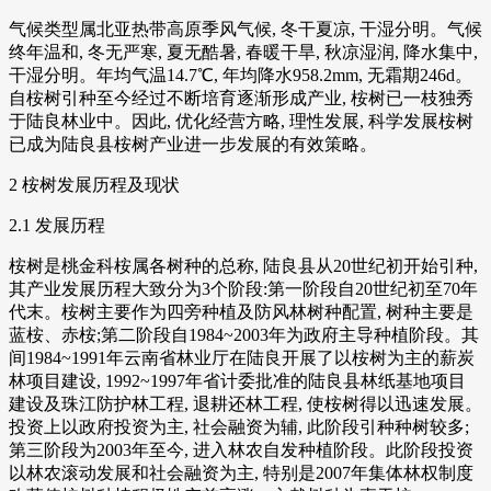
气候类型属北亚热带高原季风气候, 冬干夏凉, 干湿分明。气候
终年温和, 冬无严寒, 夏无酷暑, 春暖干旱, 秋凉湿润, 降水集中,
干湿分明。年均气温14.7℃, 年均降水958.2mm, 无霜期246d。
自桉树引种至今经过不断培育逐渐形成产业, 桉树已一枝独秀
于陆良林业中。因此, 优化经营方略, 理性发展, 科学发展桉树
已成为陆良县桉树产业进一步发展的有效策略。
2 桉树发展历程及现状
2.1 发展历程
桉树是桃金科桉属各树种的总称, 陆良县从20世纪初开始引种,
其产业发展历程大致分为3个阶段:第一阶段自20世纪初至70年
代末。桉树主要作为四旁种植及防风林树种配置, 树种主要是
蓝桉、赤桉;第二阶段自1984~2003年为政府主导种植阶段。其
间1984~1991年云南省林业厅在陆良开展了以桉树为主的薪炭
林项目建设, 1992~1997年省计委批准的陆良县林纸基地项目
建设及珠江防护林工程, 退耕还林工程, 使桉树得以迅速发展。
投资上以政府投资为主, 社会融资为辅, 此阶段引种种树较多;
第三阶段为2003年至今, 进入林农自发种植阶段。此阶段投资
以林农滚动发展和社会融资为主, 特别是2007年集体林权制度