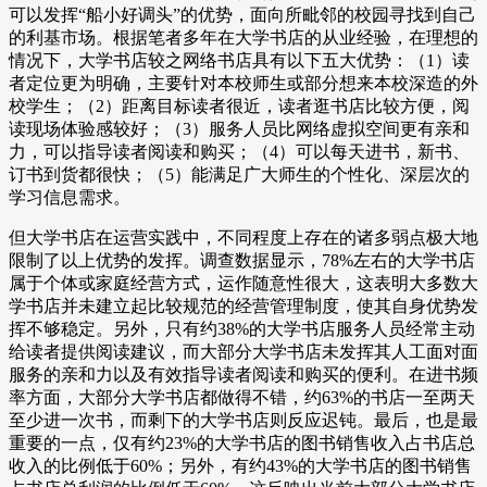
可以发挥“船小好调头”的优势，面向所毗邻的校园寻找到自己
的利基市场。根据笔者多年在大学书店的从业经验，在理想的
情况下，大学书店较之网络书店具有以下五大优势：（1）读
者定位更为明确，主要针对本校师生或部分想来本校深造的外
校学生；（2）距离目标读者很近，读者逛书店比较方便，阅
读现场体验感较好；（3）服务人员比网络虚拟空间更有亲和
力，可以指导读者阅读和购买；（4）可以每天进书，新书、
订书到货都很快；（5）能满足广大师生的个性化、深层次的
学习信息需求。
但大学书店在运营实践中，不同程度上存在的诸多弱点极大地
限制了以上优势的发挥。调查数据显示，78%左右的大学书店
属于个体或家庭经营方式，运作随意性很大，这表明大多数大
学书店并未建立起比较规范的经营管理制度，使其自身优势发
挥不够稳定。另外，只有约38%的大学书店服务人员经常主动
给读者提供阅读建议，而大部分大学书店未发挥其人工面对面
服务的亲和力以及有效指导读者阅读和购买的便利。在进书频
率方面，大部分大学书店都做得不错，约63%的书店一至两天
至少进一次书，而剩下的大学书店则反应迟钝。最后，也是最
重要的一点，仅有约23%的大学书店的图书销售收入占书店总
收入的比例低于60%；另外，有约43%的大学书店的图书销售