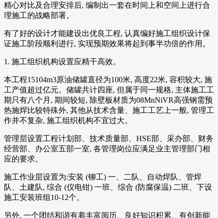
精心对比及合理安排后, 编制出一套在时间上和空间上进行合
理施工的战略部署。
有了好的设计才能建设出优良工程, 认真编好施工组织设计保
证施工阶段顺利进行, 实现预期效果将起到事半功倍的作用。
1. 施工组织机构设置应精干高效。
本工程15104m3原油储罐直径为100米, 高度22米, 容积较大, 施
工产值超过亿元。储罐共计四座, 但属于同一规格, 主体施工工
期只有八个月, 期间较短, 除壁板材质为08MnNiVR高强钢需预
热施焊比较特殊外, 其他从技术含量、施工工艺上一般, 管理工
作并不复杂, 施工组织机构不宜过大。
管理层设置工程计划部、技术质量部、HSE部、采办部、财务
经营部、办公室五部一室, 各管理岗位应满足业主管理部门相
应的要求。
施工作业层设置为:安装 (铆工) 一、二队、自动焊队、管焊
队、土建队, 综合 (仪电钳) 一班、综合 (防腐保温) 二班、下设
施工安装班组10-12个。
另外, 一个团结和谐有着丰富阅历、良好知识积累、有创新能