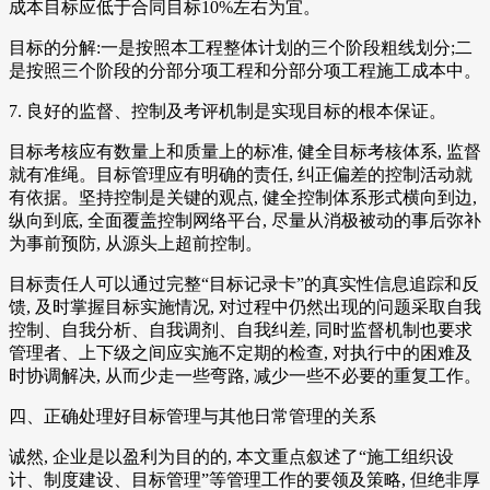
成本目标应低于合同目标10%左右为宜。
目标的分解:一是按照本工程整体计划的三个阶段粗线划分;二
是按照三个阶段的分部分项工程和分部分项工程施工成本中。
7. 良好的监督、控制及考评机制是实现目标的根本保证。
目标考核应有数量上和质量上的标准, 健全目标考核体系, 监督
就有准绳。目标管理应有明确的责任, 纠正偏差的控制活动就
有依据。坚持控制是关键的观点, 健全控制体系形式横向到边,
纵向到底, 全面覆盖控制网络平台, 尽量从消极被动的事后弥补
为事前预防, 从源头上超前控制。
目标责任人可以通过完整“目标记录卡”的真实性信息追踪和反
馈, 及时掌握目标实施情况, 对过程中仍然出现的问题采取自我
控制、自我分析、自我调剂、自我纠差, 同时监督机制也要求
管理者、上下级之间应实施不定期的检查, 对执行中的困难及
时协调解决, 从而少走一些弯路, 减少一些不必要的重复工作。
四、正确处理好目标管理与其他日常管理的关系
诚然, 企业是以盈利为目的的, 本文重点叙述了“施工组织设
计、制度建设、目标管理”等管理工作的要领及策略, 但绝非厚