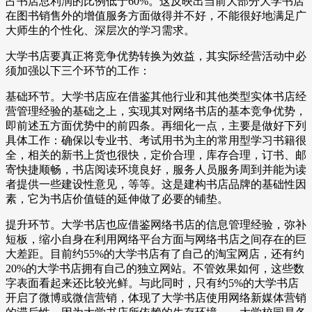
占书店总利润的比例低于60%。这反映出当前大部分大学书店
在图书销售外的增值服务方面做得并不好，不能很好地满足广
大师生的个性化、深层次的学习需求。
大学书店要真正将竞争优势转换为效益，其实际经营活动中必
须加强以下三个环节的工作：
基础环节。大学书店应在借鉴其他行业和其他类型实体书店经
营管理经验的基础之上，实现其对网络书店的基本竞争优势，
即前述五方面优势中的前四条。再细化一点，主要是做好下列
具体工作：确保以专业书、考试用书为主的常用型学习书籍很
全，相关的新书上货也很快，定价合理，库存合理，订书、邮
寄快捷顺畅，书店阅读环境良好，服务人员服务周到并能为读
者提供一些建设性意见，等等。这是建构书店品牌的基础性因
素，它为书店价值链的延伸做了必要的铺垫。
提升环节。大学书店也应借鉴网络书店的信息管理经验，弥补
短板，缩小自身在利用网络平台方面与网络书店之间存在的巨
大差距。目前约55%的大学书店有了自己的淘宝网店，还有约
20%的大学书店拥有自己的独立网站。不管效果如何，这些数
字表面看起来还比较光鲜。与此同时，只有约5%的大学书店
开启了微博或微信营销，体现了大学书店使用网络新媒体营销