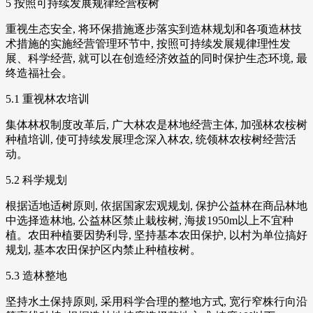
5 按照可持续发展规律经营桉树
重视生态安全, 将环保措施逐步落实到造林规划和各项造林技
术措施的实施经营管理环节中, 按照可持续发展规律理性发
展、科学经营, 就可以在创造经济效益的同时保护生态环境, 最
终造福社会。
5.1 重视林农培训
集体林权制度改革后, 广大林农是林地经营主体, 加强林农桉树
种植培训, 使可持续发展理念深入林农, 统领林农桉树经营活
动。
5.2 科学规划
根据适地适树原则, 依据国家宏观规划, 保护公益林在商品林地
中选择造林地, 公益林区禁止栽桉树, 海拔1950m以上不宜种
植。农田种植要因势利导, 坚持基本农田保护, 以村为单位搞好
规划, 基本农田保护区内禁止种植桉树。
5.3 造林整地
坚持水土保持原则, 采用科学合理的整地方式, 宽行窄株行向沿