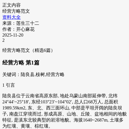
正文内容
经营方略范文
资料大全
来源：莲生三十二
作者：开心麻花
2025-11-20
2
经营方略范文（精选6篇）
经营方略 第1篇
关键词：陆良县,桉树,经营方略
1 引言
陆良县位于云南省高原东部, 地处乌蒙山南部延伸带, 北纬
24°44′~25°18′, 东经103°23′~104°02′, 总人口68万人, 总面积
1989.59km2, 东、北、西三面环山, 中部是平坦开阔的陆良坝
子, 南盘江穿境而过, 形成高原、山地、丘陵、盆地相间的地貌
特征, 是滇东北较典型的岩溶地貌。海拔1640~2687m, 土壤多
为红壤、黄壤、棕红壤。