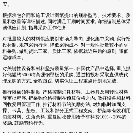
应。
根据承包合同和施工设计图纸提出的规格型号、技术要求、质
量和数量等详细描述, 同时满足工期时间要求, 详细编制总体采
购供应计划, 指导采办工作任务。
对批量较大的材料供应要以市场为导向, 强化集中采购, 实行招
投标制, 规范采购行为, 降低采购成本, 对一般性批量较小的材
料采购, 做到货比三家、质比三家, 依据就近采购的原则, 降低
运输成本。
对关键性设备和材料坚持质量第一, 在国优产品中选择, 重点抓
好储罐约5000吨高强钢壁板的采购, 通过招投标采取直供或代
理采购的方式, 全程跟踪, 切实保证工程重点计划地完成。
推行限额领料制度, 严格控制消耗材料、工器具及周转性材料
等审批程序, 把采购价格控制在预算价格之内, 做好设备和材料
回收复用管理工作, 推行材料节约奖励办法, 对如临时加固支
撑、卡具、垫板、工装和部分正式工程支架、桥架等有效利用
包装材料、边角余料, 重复回收使用给予材料费10%～20%的
奖励, 鼓励节约行为。