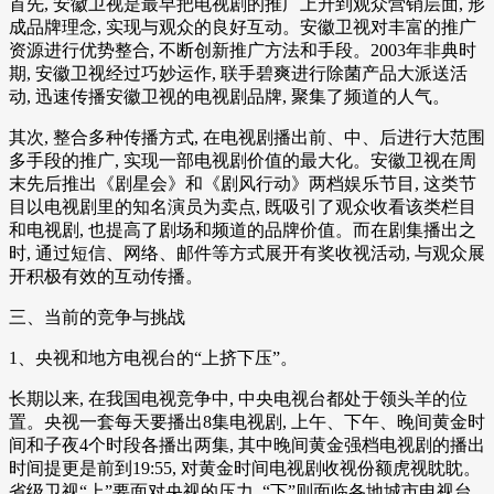
首先, 安徽卫视是最早把电视剧的推广上升到观众营销层面, 形
成品牌理念, 实现与观众的良好互动。安徽卫视对丰富的推广
资源进行优势整合, 不断创新推广方法和手段。2003年非典时
期, 安徽卫视经过巧妙运作, 联手碧爽进行除菌产品大派送活
动, 迅速传播安徽卫视的电视剧品牌, 聚集了频道的人气。
其次, 整合多种传播方式, 在电视剧播出前、中、后进行大范围
多手段的推广, 实现一部电视剧价值的最大化。安徽卫视在周
末先后推出《剧星会》和《剧风行动》两档娱乐节目, 这类节
目以电视剧里的知名演员为卖点, 既吸引了观众收看该类栏目
和电视剧, 也提高了剧场和频道的品牌价值。而在剧集播出之
时, 通过短信、网络、邮件等方式展开有奖收视活动, 与观众展
开积极有效的互动传播。
三、当前的竞争与挑战
1、央视和地方电视台的“上挤下压”。
长期以来, 在我国电视竞争中, 中央电视台都处于领头羊的位
置。央视一套每天要播出8集电视剧, 上午、下午、晚间黄金时
间和子夜4个时段各播出两集, 其中晚间黄金强档电视剧的播出
时间提更是前到19:55, 对黄金时间电视剧收视份额虎视眈眈。
省级卫视“上”要面对央视的压力, “下”则面临各地城市电视台