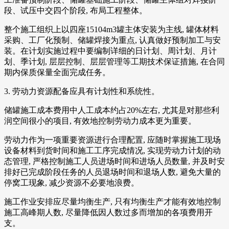
段、试压中交四个阶段, 布局工程整体。
整个施工组织上以四座15104m3罐主体安装为主线, 罐体材料
采购、工厂化预制、储罐焊接为重点, 认真做好预制加工与安
装。在计划实施过程中要编制详细的日计划、周计划、月计
划、季计划, 层层控制、层层管理等工期技术保证措施, 在合同
期内保质保量全面完成任务。
3. 劳动力资源配备应具有计划性和系统性。
储罐施工成本费用中人工成本约占20%左右, 尤其是对那些利
润空间很小的项目, 有效地控制劳动力成本更为重要。
劳动力作为一项重要资源进行合理配置, 应随时掌握施工现场
设备材料到货时间和施工工序完成情况, 实现劳动力计划的动
态管理, 严格控制施工人员进场时间和进场人员数量, 并及时安
排好已完成阶段任务的人员退场时间和退场人数, 避免大量的
停窝工现象, 减少资源不必要地浪费。
施工作业安排应尽量均衡生产, 只有均衡生产才能有效地控制
施工高峰期人数, 尽量降低因人数过多而增加的各项费用开
支。