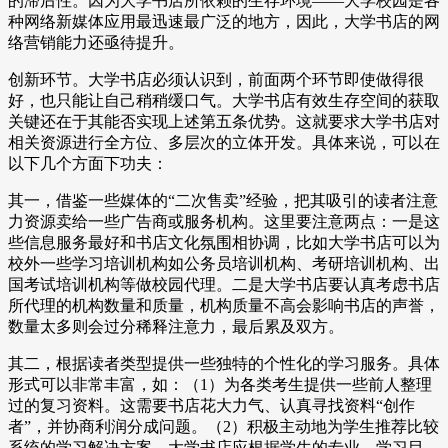
的滞后性。因为大学书店所依赖的生存环境——大学校园是各
种网络新媒体应用最迅速最广泛的地方，因此，大学书店的网
络营销能力还亟待提升。
创新环节。大学书店必须认识到，前面两个环节即使做得很
好，也只能让自己稍稍缓口气。大学书店有效生存空间的获取
关键还在于其能否实现上述第五条优势。这就要求大学书店对
相关资源进行全方位、多层次的立体开发。具体来说，可以在
以下几个方面下功夫：
其一，借鉴一些媒体的“二次售卖”经验，把其吸引的读者注意
力资源卖给一些广告商或服务机构。这里要注意两点：一是这
些信息服务最好和书店文化氛围相协调，比如大学书店可以为
校外一些学习培训机构如公务员培训机构、考研培训机构、出
国考试培训机构等做校园代理。二是大学书店要认真考虑书店
所代理的机构数量和质量，机构质量不高会影响书店的声誉，
数量太多则会过分稀释注意力，最后累及双方。
其二，根据读者类型提供一些独特的个性化的学习服务。具体
形式可以非常丰富，如：（1）为各类考生提供一些前人整理
过的复习资料。这需要书店花大力气、认真寻找资料“创作
者”，并协商利润分成问题。（2）积极主动地为学生推荐比较
系统的学习解决方案。大学书店应根据学生的专业、学习目