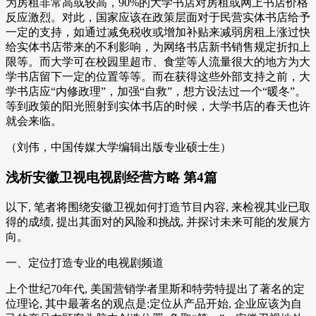
为房租非常高或较高，90%的大学书店对房租或网上书店价格
反应激烈。对此，国家应该在政策层面对于民营实体书店给予
一定的支持，如通过减免税收或增加补贴来减弱房租上涨过快
给实体书店带来的不利影响，为网络书店新书销售规定折扣上
限等。而大学可在校园里超市、食堂等人流量很大的地方为大
学书店留下一定的位置等等。而在获得这些外部支持之前，大
学书店应“内修政理”，加强“自救”，想方设法过一个“暖冬”。
等到政策的阳光照射到实体书店的时候，大学书店的春天也许
就会来临。
（刘伟，中国传媒大学编辑出版专业硕士生）
浅析安徽卫视电视剧经营方略 第4篇
以下, 笔者将围绕安徽卫视如何打造节目内容, 来检视其业已取
得的成绩, 提出其面对的风险和挑战, 并探讨未来可能的发展方
向。
一、定位打造专业的电视剧频道
上个世纪70年代, 美国营销学者里斯和特劳特提出了著名的定
位理论, 其中最著名的观点是:定位从产品开始, 企业应该为自