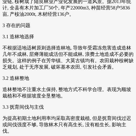
业链, 桉树成了陆良林业产业化发展的一道风景。据2013年统
计, 全县有木片加工厂50个, 年产22000m3, 种苗经营58户5836
亩, 产桉油2000t, 木材经营136户。
3 存在的问题
3.1 造林地选择
不根据适地适树原则选择造林地, 导致年受霜冻危害造成造林
几年不成林, 层瘠薄能成活但不能成林, 浪费土地造成不必要的
损失。这样的例子在芳华镇、大莫古镇均有。农田栽种桉树缺
乏规划, 处于无序发展, 破坏基本农田, 引发社会矛盾。
3.2 造林整地
造林整地不注重水土保持, 整地方式不科学合理。表现为顺坡
栽植和不根据坡度全垦整地。
3.3 抚育间伐与主伐
为提高初期土地利用率均采取高密度栽植, 但是抚育间伐过迟
或间伐强度不够, 导致林木只有高生长, 没有粗生长, 影响主
伐。