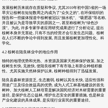
发展桉树历来就存在质疑和争议, 尤其2010年初中国5省的一场
旱灾让桉树在短短数周之内成为了“众矢之的”, 在环保组织的
报告和一些媒体报道中桉树被冠以“抽水机”、“吸肥器”等名称,
并且被认为是导致旱灾的原因之一, 甚至称桉树为“绿色沙
漠”。为此, 许多专家学者应用研究成果进行了分析论证, 提出
桉树本身并无害处, 只有不当的经营才会引发生态问题。桉树
在人们不断的争论中得到发展, 而且发展桉树更加理性化、科
学化。
4.2 桉树在陆良林业中的地位作用
独特的地理优势和光热、水资源及国家天然林保护政策, 加之
桉树生长快, 见效快, 使陆良桉树下有市场上有群众种植积极
性。尤其实施天然林保护以来, 桉树种植得到了迅猛发展。
陆良县森林资源贫乏, 生态脆弱, 桉树以其生长快, 适应性强和
用途广泛及综合效益高的优势, 成为人式工林基地建设的首先
树种。加大桉树人工林培育是解决国民经济对木材需要的重要
途径, 是保护生态公益林, 维护生态安全的重要措施, 也是林业
产业化建设的具体成果, 是实现行业富民的重要途径。