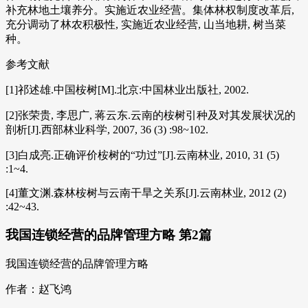
补充林地土壤养分。实施近农业经营。集体林权制度改革后,
充分调动了林农积极性, 实施近农业经营, 山当地耕, 树当菜
种。
参考文献
[1]祁述雄.中国桉树[M].北京:中国林业出版社, 2002.
[2]张荣贵, 李思广, 蒋云东.云南的桉树引种及对其发展状况的
剖析[J].西部林业科学, 2007, 36 (3) :98~102.
[3]白成亮.正确评价桉树的“功过”[J].云南林业, 2010, 31 (5)
:1~4.
[4]董文渊.森林桉树与云南干旱之关系[J].云南林业, 2012 (2)
:42~43.
我国连锁经营的品牌管理方略 第2篇
我国连锁经营的品牌管理方略
作者：赵飞鸿