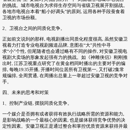
的挑战。城市电视台为求得生存空间与省级卫视展开割据战。
各地市电视台本着“船小好调头”的原则, 运用各种手段蚕食着
卫视的市场份额。
2、卫视台之间的同质化竞争。
正如前文说到的那样, 电视剧播出同质化程度很高, 虽然安徽卫
视着力打造专业电视剧频道品牌, 意图在“大”共性中寻
求“小”个性, 但尾随者也会通过略有不同的操作, 对安徽卫视电
视剧大卖场的形象发起强有力的挑战。如《神雕侠侣》刚刚推
出时, 江苏卫视重点研究了在黄金档同时播出的主要对手的编
排, 每晚19:35开播, 开播时间位居所有卫视第一, 又打破2集常
规编排, 全周贯通, 在周播出总量上一举超过安徽卫视的竞争对
手。
四、未来的思考和对策
1、控制产业链, 摆脱同质化竞争。
一个媒介是否拥有或者获得有效执行战略所需的资源和能力,
是影响战略的一个最核心的因素, 也是媒体获得竞争优势的决
定性因素。安徽卫视正是通过整合和掌控优质资源来获得并最