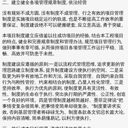
二、建立健全各项管理规章制度, 依法经营
没有规矩不成方圆, 没有制度不成管理。行之有效的项目管理
制度是实施项目稳定运行的轨道, 也是不断提高工作效率的重
要保证。制度建设绝不可以硬搬硬套, 应立意高远, 勇于突破。
本项目制度建立应借鉴以往成功项目的经验, 结合本工程项目
的特点, 健全和完善规章制度和管理办法, 规范项目管理行为,
做到事事有章可循, 从而保持项目各项管理工作运行平稳、流
畅、高效并可防患于未然。
制度建设应遵循的原则:一是以流程式管理思维, 追求更新的管
理思路建立制度体系, 提升制度建设方便执行的空间。二是采
取更为科学有效地工作和方法, 采取自我管理、自我约束自我
行为与刚性管控、约束相结合的制度, 凸显人性化管理。三是
坚持效率、执行力优先的原则, 使制度更具有灵活性、有效
性。制度的生命在于执行, 突出执行期的严肃性、公正性, 创造
一个良好的环境。四是管理制度越精简越好。墨菲定律说“把
事情变复杂很简单, 把事情变简单却很复杂。”制度要讲求实
效, 否则基层管理者将碌碌无为。制度条款条文切忌长篇大论,
保持内容清晰, 简单易懂易记, 以利方便执行。