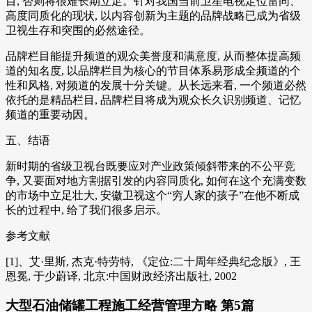
目, 否则将很难长期立足。针对我国当前卫星电视定位雷同、
高度同质化的现状, 以内容创新为主题的品牌战略已成为省级
卫视生存和突围的必然途径。
品牌栏目能提升频道的观众美誉度和满意度, 从而整体提高频
道的知名度, 以品牌栏目为核心的节目体系易形成全频道的个
性和风格, 对频道的发展十分关键。从长远来看, 一个频道必然
依托的是精品栏目, 品牌栏目将成为观众长久识别频道、记忆
频道的重要动因。
五、结语
新时期的省级卫视台既要应对产业政策倾斜带来的不公平竞
争, 又要面对地方割据引发的内容同质化, 如何在这个充满变数
的市场中立足壮大, 安徽卫视这个“穷人家的孩子”在他不断成
长的过程中, 给了我们很多启示。
参考文献
[1]、艾·里斯, 杰克·特劳特, 《定位:二十周年经典纪念版》, 王
恩冕, 于少蔚译, 北京:中国财政经济出版社, 2002
大型石油储罐工程施工经营管理方略 第5篇