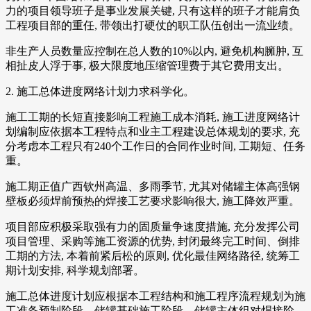
力的项目领导班子是事业发展关键, 只有这样的班子才能肩负
工程项目部的重任, 带领出打硬仗的职工队伍创出一流业绩。
非生产人员数量应控制在总人数的10%以内, 避免机构臃肿, 互
相扯皮人浮于事, 极大限度地压缩管理费于其它费用支出。
2. 施工总体进度网络计划力求科学化。
施工工期的长短直接影响工程施工成本消耗, 施工进度网络计
划编制应依据本工程特点和业主工程建设总体规划的要求, 充
分考虑本工程只有240个工作日的合同作业时间, 工期短、任务
重。
施工期正值广西钦州高温、多雨季节, 尤其对储罐主体高强钢
壁板必须焊前预热的焊接工艺要求影响很大, 施工降效严重。
项目部应积极采取强有力的固质量争速度措施, 充分发挥公司
项目管理、采购等施工资源的优势, 封闭最终完工时间、倒排
工期的方法, 本着前紧后松的原则, 优化最佳网络路径, 统筹工
期计划安排, 科学规划部署。
施工总体进度计划应根据本工程结构和施工程序流程规划为施
工准备预制阶段、储罐基础施工阶段、储罐主体组对焊接阶