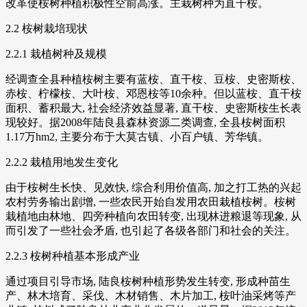
改革使桉树种植积极性空前高涨。主栽树种为直干桉。
2.2 桉树栽培现状
2.2.1 栽植树种及规模
经调查全县种植桉树主要有蓝桉、直干桉、豆桉、史密斯桉、
赤桉、柠檬桉、大叶桉、邓恩桉等10余种。但以蓝桉、直干桉
面积、蓄积最大, 社会经济效益显著, 直干桉、史密斯桉生长表
现较好。据2008年陆良县森林资源二类调查, 全县桉树面积
1.17万hm2, 主要分布于大莫古镇、小百户镇、芳华镇。
2.2.2 栽植用地发生变化
由于桉树生长快、见效快, 综合利用价值高, 加之打工热的兴起
农村劳务输出剧增, 一些农民开始自发用农田栽植桉树。桉树
栽植地由林地、四旁种植向农田转变, 出现林进粮退等现象, 从
而引发了一些社会矛盾, 也引起了各级各部门和社会的关注。
2.2.3 桉树种植基本形成产业
通过项目引导市场, 陆良桉树种植形势发生转变, 形成种苗生
产、林木培育、采伐、木材销售、木片加工, 桉叶油采烤等产