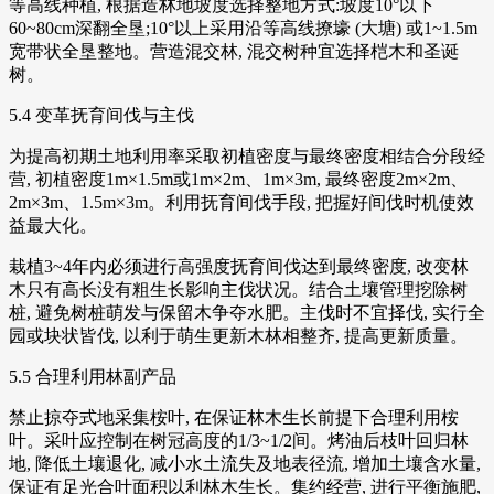
等高线种植, 根据造林地坡度选择整地方式:坡度10°以下
60~80cm深翻全垦;10°以上采用沿等高线撩壕 (大塘) 或1~1.5m
宽带状全垦整地。营造混交林, 混交树种宜选择桤木和圣诞
树。
5.4 变革抚育间伐与主伐
为提高初期土地利用率采取初植密度与最终密度相结合分段经
营, 初植密度1m×1.5m或1m×2m、1m×3m, 最终密度2m×2m、
2m×3m、1.5m×3m。利用抚育间伐手段, 把握好间伐时机使效
益最大化。
栽植3~4年内必须进行高强度抚育间伐达到最终密度, 改变林
木只有高长没有粗生长影响主伐状况。结合土壤管理挖除树
桩, 避免树桩萌发与保留木争夺水肥。主伐时不宜择伐, 实行全
园或块状皆伐, 以利于萌生更新木林相整齐, 提高更新质量。
5.5 合理利用林副产品
禁止掠夺式地采集桉叶, 在保证林木生长前提下合理利用桉
叶。采叶应控制在树冠高度的1/3~1/2间。烤油后枝叶回归林
地, 降低土壤退化, 减小水土流失及地表径流, 增加土壤含水量,
保证有足光合叶面积以利林木生长。集约经营, 进行平衡施肥,