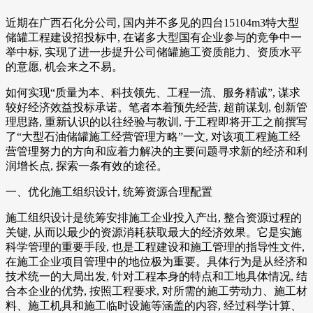
近期在广西石化分公司, 国内并不多见的四台15104m3特大型
储罐工程建设招投标中, 在诸多大型国有企业参与的竞争中一
举中标, 实现了进一步提升公司储罐施工资质能力、资质水平
的意愿, 机会来之不易。
如何实现“质量为本、科技领先、工程一流、服务精诚”, 谋求
较好经济效益投标承诺。笔者本着预先经营, 超前谋划, 创新管
理思路, 重新认识的以往经验与教训, 于工程即将开工之前撰写
了“大型石油储罐施工经营管理方略”一文, 对该项工程施工经
营管理努力的方向和应着力解决的主要问题寻求新的经济和利
润增长点, 探索一条有效的途径。
一、优化施工组织设计, 统筹资源合理配置
施工组织设计是统筹安排施工企业投入产出, 整合资源过程的
关键, 从而以最少的资源消耗获取最大的经济效果。它是实施
科学管理的重要手段, 也是工程建设和施工管理的指导性文件,
在施工企业项目管理中的地位极为重要。具体行为是从经济和
技术统一的大局出发, 针对工程本身的特点和工地具体情况, 结
合本企业的优势, 按照工程要求, 对所需的施工劳动力、施工材
料、施工机具和施工临时设施等涵盖的内容, 经过科学计算、