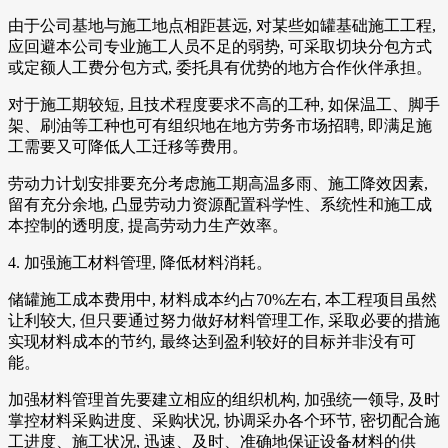
由于公司基地与施工地点相距甚远, 对某些如罐基础施工工程,
应回避本公司专业施工人员不足的弱势, 可采取切块分包方式
或定额人工费分包方式, 委托具有优势的地方合作伙伴承担。
对于施工期较短, 且技术程度要求不高的工种, 如保温工、脚手
架、刷油等工种也可有组织地在地方劳务市场招聘, 即满足施
工需要又可降低人工迁移等费用。
劳动力计划安排要充分考虑施工期高温多雨、施工降效因素,
留有充分余地, 凸显劳动力资源配置科学性、系统性和施工成
本控制的透明度, 提高劳动力生产效率。
4. 加强施工材料管理, 降低材料消耗。
储罐施工成本费用中, 材料成本约占70%左右, 本工程项目虽然
让利较大, 但只要通过努力做好材料管理工作, 采取必要的措施
实现材料成本的节约, 最终达到盈利较好的目标并非没有可
能。
加强材料管理首先要建立相应的组织机构, 加强统一领导, 及时
掌控材料采购进度、采购状况, 协调采办各个环节, 密切配合施
工进度、施工状况, 迅速、及时、准确地保证设备材料的供