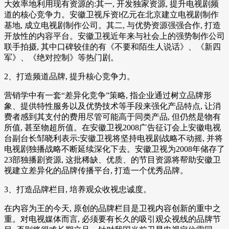
大效率地利用现有资源的:其一, 开发独家资源, 提升电视剧频
道的核心竞争力。安徽卫视斥资l亿元在北京建立电视剧制作
基地, 成立电视剧制作公司。其二, 与优势资源强强合作, 打造
开放性的内容平台。安徽卫视近年来与社会上的强势制作公司
联手拍摄, 其中口碑较佳的有《不要和陌生人说话》、《新四
军》、《绝对控制》等热门剧。
2、打造频道品牌, 提升核心竞争力。
营销学中有一套“差异化竞争”策略, 指企业通过树立品牌形
象、提供特性服务以及优势技术等手段来强化产品特点, 让消
费者感到其支付的费用尽管可能高于同类产品, 但仍然是物有
所值, 甚至物超所值。在安徽卫视2008广告征订会上安徽电视
台副台长邹晓利表示:安徽卫视将坚持电视剧战略不动摇, 并将
电视剧独播战略不断延续深化下去。安徽卫视为2008年储存了
23部独播剧资源, 这批稀缺、优质、的节目资源将帮助安徽卫
视建立差异化的品牌传播平台, 打造一个优秀品牌。
3、打造品牌栏目, 培养观众收视忠诚度。
在内容为王的今天, 原创的品牌栏目是卫视内容创新的重中之
重。对电视媒体而言, 必须要有长久的吸引观众视线的品牌节