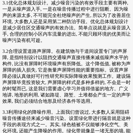
3.1优化总体规划设计。减少噪音污染的有效手段主要有两种,
一是从噪声源入手, 一是在噪音传播过程中进行阻断。因为噪
声的来源太多, 不可能完全杜绝噪声的产生, 所以为了改善居住
环境, 大多数人还是采用第二种防治手段。优化总体规划设计
是减少居住区交通噪声的有效办法。简单点说就是从噪音源入
手, 合理的控制小区内车流量的进出, 不能只顾环境的优美而让
噪声污染有机可趁。
3.2合理设置道路声屏障。在建筑物与干道间设置专门的声屏
障, 是指特别设计以阻挡交通噪声直接传播来减低噪声水平的
构件, 比没有屏障时环境噪声有所降低。这个降低值, 被称为声
屏障的插入损失, 它是衡量声屏障性能的重要指标。设置声屏
障必须认真做好可行性研究和实际降噪效果预测工作。建设隔
声屏障毕竟投资较大, 声屏障的样式是多种多样的, 不会是一时
的时髦而已, 这是我们需要虚心学习并值得借鉴的地方。广义
地讲, 地形的利用, 诸如路堤、路堑、土堆都会产生一定的声学
效果, 我们必须结合地形及经济条件等选用。
3.3利用绿化的降噪作用。上面我们曾说过, 大多数人采用阻碍
噪音传播途径来减少噪音污染。设置绿化带进行隔音就是这种
手段的表现方式之一。其实, 绿色植被不仅能够净化空气、美
化环境, 还能产生降噪的作用。绿化带就像是一堵无形的墙, 能