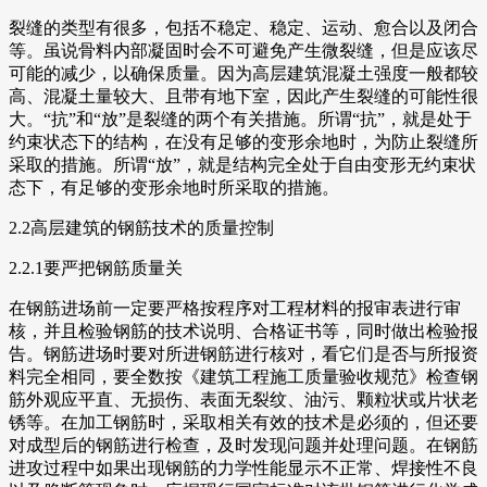
裂缝的类型有很多，包括不稳定、稳定、运动、愈合以及闭合
等。虽说骨料内部凝固时会不可避免产生微裂缝，但是应该尽
可能的减少，以确保质量。因为高层建筑混凝土强度一般都较
高、混凝土量较大、且带有地下室，因此产生裂缝的可能性很
大。“抗”和“放”是裂缝的两个有关措施。所谓“抗”，就是处于
约束状态下的结构，在没有足够的变形余地时，为防止裂缝所
采取的措施。所谓“放”，就是结构完全处于自由变形无约束状
态下，有足够的变形余地时所采取的措施。
2.2高层建筑的钢筋技术的质量控制
2.2.1要严把钢筋质量关
在钢筋进场前一定要严格按程序对工程材料的报审表进行审
核，并且检验钢筋的技术说明、合格证书等，同时做出检验报
告。钢筋进场时要对所进钢筋进行核对，看它们是否与所报资
料完全相同，要全数按《建筑工程施工质量验收规范》检查钢
筋外观应平直、无损伤、表面无裂纹、油污、颗粒状或片状老
锈等。在加工钢筋时，采取相关有效的技术是必须的，但还要
对成型后的钢筋进行检查，及时发现问题并处理问题。在钢筋
进攻过程中如果出现钢筋的力学性能显示不正常、焊接性不良