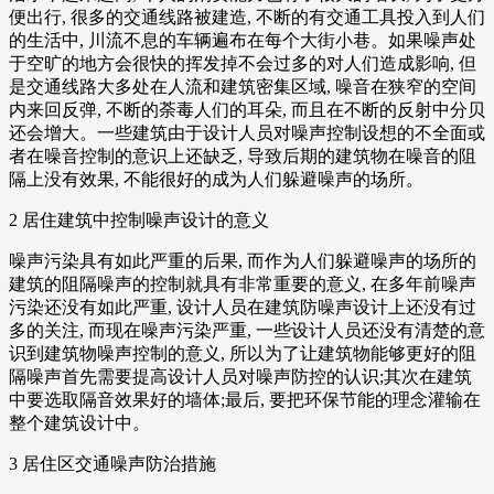
便出行, 很多的交通线路被建造, 不断的有交通工具投入到人们
的生活中, 川流不息的车辆遍布在每个大街小巷。如果噪声处
于空旷的地方会很快的挥发掉不会过多的对人们造成影响, 但
是交通线路大多处在人流和建筑密集区域, 噪音在狭窄的空间
内来回反弹, 不断的荼毒人们的耳朵, 而且在不断的反射中分贝
还会增大。一些建筑由于设计人员对噪声控制设想的不全面或
者在噪音控制的意识上还缺乏, 导致后期的建筑物在噪音的阻
隔上没有效果, 不能很好的成为人们躲避噪声的场所。
2 居住建筑中控制噪声设计的意义
噪声污染具有如此严重的后果, 而作为人们躲避噪声的场所的
建筑的阻隔噪声的控制就具有非常重要的意义, 在多年前噪声
污染还没有如此严重, 设计人员在建筑防噪声设计上还没有过
多的关注, 而现在噪声污染严重, 一些设计人员还没有清楚的意
识到建筑物噪声控制的意义, 所以为了让建筑物能够更好的阻
隔噪声首先需要提高设计人员对噪声防控的认识;其次在建筑
中要选取隔音效果好的墙体;最后, 要把环保节能的理念灌输在
整个建筑设计中。
3 居住区交通噪声防治措施