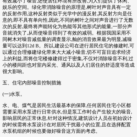
有效减小了噪音,还使居住环境有所改善,为人们提供了休闲、
娱乐的空间。绿化带消除噪音的原理是,树叶对声音具有一定
的反射作用,这种反射类似于光学中的漫反射,其反射方向是任
意的,即不具有单向性,因此,不同的树叶之间对声音进行了无数
次的反射,最终将声能转化为热能等其他形式的能量,一部分声
音就消失了,从而使噪音得到了有效的减弱。根据我国采用不
同树木对噪音减低量的调查显示,舢的消音效果最为明显,减噪
量可以达到12d B。所以,建设公司在进行居民住宅的修建时,可
以通过合理修建绿化带来大大减小噪音,切不可盲目追求经济
上的利益,而将住宅楼修建得过于密集,不仅对消除噪音不利,过
小的楼间距也对室内采光、通风以及人们居住的舒适度等造成
很大影响。
五、住宅内部噪音控制措施
(一)水泵。
水、电、煤气是居民生活最基本的保障,任何居民住宅小区都
需要采用水泵进行日常供水,但是泵工作时会产生较大的噪音,
影响居民的正常休息,针对这种情况,建筑设计人员在初始设计
的时候需将水泵设计在对居民干扰最小的位置,且在选择配置
水泵机组的时候也要做好噪音这方面的考虑。