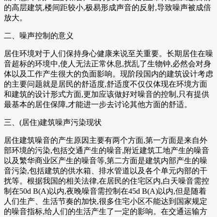
的高层建筑,楼间距较小,极易形成声音的反射,导致噪声被成倍
放大。
二、噪声控制的意义
居住环境对于人们保持身心健康来说至关重要。长期居住在噪
音超标的环境中,使人无法正常休息,扰乱了生物钟,必然会对身
体以及工作产生很大的负面影响。现阶段国内的建筑设计考虑
的主要问题就是居民的舒适度,舒适度不仅仅体现在环境方面
和建筑的设计形式方面,更加应该做好对噪音的控制,只有提供
最基本的居住保障,才能进一步去讨论其他方面的舒适。
三、(居住)建筑噪声污染现状
居住建筑噪音的产生原因主要有两个方面,第一方面是来自外
部环境的污染,包括交通产生的噪音,附近建筑工地产生的噪音
以及繁华商业区产生的噪音等,第二方面是建筑内部产生的噪
音污染,包括建筑的供水箱、排水管道以及各个单元内部的干
扰等。根据我国的相关法律,在居民的住宅区内,白天噪音需控
制在50d B(A)以内,夜晚噪音需控制在45d B(A)以内,但是随着
人们生产、生活节奏的加快,很多住宅小区不能达到国家规定
的噪音指标,给人们的生活产生了一定的影响。在交通运输方