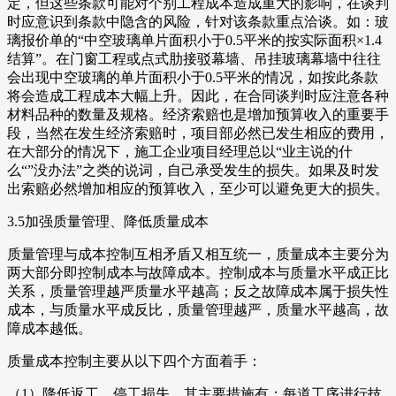
定，但这些条款可能对个别工程成本造成重大的影响，在谈判
时应意识到条款中隐含的风险，针对该条款重点洽谈。如：玻
璃报价单的“中空玻璃单片面积小于0.5平米的按实际面积×1.4
结算”。在门窗工程或点式肋接驳幕墙、吊挂玻璃幕墙中往往
会出现中空玻璃的单片面积小于0.5平米的情况，如按此条款
将会造成工程成本大幅上升。因此，在合同谈判时应注意各种
材料品种的数量及规格。经济索赔也是增加预算收入的重要手
段，当然在发生经济索赔时，项目部必然已发生相应的费用，
在大部分的情况下，施工企业项目经理总以“业主说的什
么“”没办法”之类的说词，自己承受发生的损失。如果及时发
出索赔必然增加相应的预算收入，至少可以避免更大的损失。
3.5加强质量管理、降低质量成本
质量管理与成本控制互相矛盾又相互统一，质量成本主要分为
两大部分即控制成本与故障成本。控制成本与质量水平成正比
关系，质量管理越严质量水平越高；反之故障成本属于损失性
成本，与质量水平成反比，质量管理越严，质量水平越高，故
障成本越低。
质量成本控制主要从以下四个方面着手：
（1）降低返工、停工损失。其主要措施有：每道工序进行技