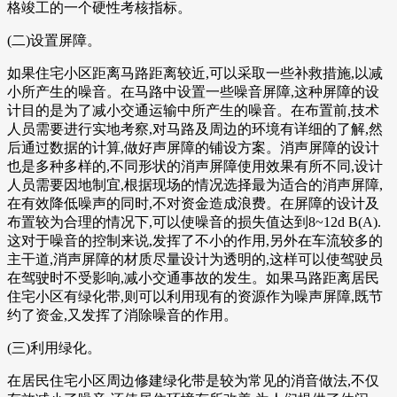
格竣工的一个硬性考核指标。
(二)设置屏障。
如果住宅小区距离马路距离较近,可以采取一些补救措施,以减
小所产生的噪音。在马路中设置一些噪音屏障,这种屏障的设
计目的是为了减小交通运输中所产生的噪音。在布置前,技术
人员需要进行实地考察,对马路及周边的环境有详细的了解,然
后通过数据的计算,做好声屏障的铺设方案。消声屏障的设计
也是多种多样的,不同形状的消声屏障使用效果有所不同,设计
人员需要因地制宜,根据现场的情况选择最为适合的消声屏障,
在有效降低噪声的同时,不对资金造成浪费。在屏障的设计及
布置较为合理的情况下,可以使噪音的损失值达到8~12d B(A).
这对于噪音的控制来说,发挥了不小的作用,另外在车流较多的
主干道,消声屏障的材质尽量设计为透明的,这样可以使驾驶员
在驾驶时不受影响,减小交通事故的发生。如果马路距离居民
住宅小区有绿化带,则可以利用现有的资源作为噪声屏障,既节
约了资金,又发挥了消除噪音的作用。
(三)利用绿化。
在居民住宅小区周边修建绿化带是较为常见的消音做法,不仅