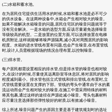
(二)水箱和蓄水池。
在为居民住宅提供生活用水的时候,水箱和蓄水池是必不可少
的供水设备。在这两种设备中,水箱会产生相对较大的噪音。
如果不能解决水箱噪音的问题,居民住宅区的噪音问题就等于
没有完全解决。一是水箱的选型方面,应该尽量避免选择噪音
等级较高的机型。二是放置的位置方面,可以选择放置在电梯
机房附近,这样就能够将噪声源隔离,减小其对周围居民的影响
程度。水箱的进水管线布置有问题,也会产生噪音,在布置管线
时,设计人员需根据现场的情况合理布置,以控制噪音。
(三)排水管。
每户居民都需设置相应的排水管,但是排水管的噪音也相对较
大,在设计的时候,尽量使其远离卧室等休息区,将对居民的影响
程度减到最小。排水管包括立式管线和排出管线,在布置时,立
式管线需要设置在支撑的下部。管线的弯头中通常由于水的紊
流运动而会产生相对较大的噪音,在施工中需采用特殊的材料
将其包裹,通过这样的途径在声源处减小噪音。弯头包裹材料
应尽量注意选择那些弹性较好的材质,以有效减小噪音。
综上所述,噪音问题产生的原因主要是基于建筑规划时的选址