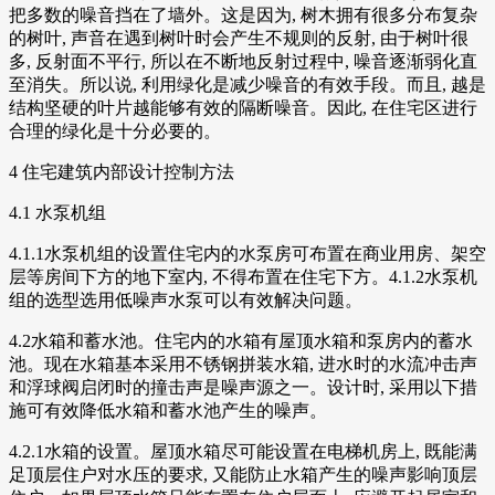
把多数的噪音挡在了墙外。这是因为, 树木拥有很多分布复杂
的树叶, 声音在遇到树叶时会产生不规则的反射, 由于树叶很
多, 反射面不平行, 所以在不断地反射过程中, 噪音逐渐弱化直
至消失。所以说, 利用绿化是减少噪音的有效手段。而且, 越是
结构坚硬的叶片越能够有效的隔断噪音。因此, 在住宅区进行
合理的绿化是十分必要的。
4 住宅建筑内部设计控制方法
4.1 水泵机组
4.1.1水泵机组的设置住宅内的水泵房可布置在商业用房、架空
层等房间下方的地下室内, 不得布置在住宅下方。4.1.2水泵机
组的选型选用低噪声水泵可以有效解决问题。
4.2水箱和蓄水池。住宅内的水箱有屋顶水箱和泵房内的蓄水
池。现在水箱基本采用不锈钢拼装水箱, 进水时的水流冲击声
和浮球阀启闭时的撞击声是噪声源之一。设计时, 采用以下措
施可有效降低水箱和蓄水池产生的噪声。
4.2.1水箱的设置。屋顶水箱尽可能设置在电梯机房上, 既能满
足顶层住户对水压的要求, 又能防止水箱产生的噪声影响顶层