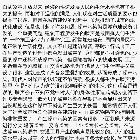
自从改革开放以来, 经济的快速发展人民的生活水平也有了很
大的提高, 而相对于温饱的满足, 人们现在对生活质量的要求也
提高了很多。但是在城市建设的过程中, 虽然推动了城市的现
代化建设, 但是也引起了许多问题, 噪声污染就是城市建设所引
发的一个重要问题, 建筑工程所发生的噪声是最困扰人们生活
的, 一些施工企业为了早些完工, 经常加班熬夜, 周围的居民不
能正常的生活休息。其实不止是建筑噪音, 平时出行或者工厂
在生产制造的过程中都会发出噪声的, 这些都是不可避免的, 少
量的噪声还构不成噪声污染。但是随着城市的快速发展, 工厂
的数量在急剧增加, 而交通线路也为了满足人们生活需要又建
设了很多, 这就造成了声音多重叠加的效果, 从而形成了噪声污
染。现代人对噪声的认识还不够明确, 很多人都生活在噪声污
染里, 但是他们认为这并没有影响到他们的生活, 这种观点是错
误的, 噪声会在不知不觉中对人们的身体健康造成威胁, 会留下
许多安全隐患。低分贝的噪声污染在早期是不会显现出来的,
当长期处在这种噪声下就会产生巨大的伤害。通常情况下人们
为了远离噪声污染会躲避在建筑物内, 而建筑物隔声的控制机
就非常重要了。产生噪声污染的因素有很多, 下面就噪声来源
进行分类:建筑噪音、交通噪音、工业噪音和社会噪音。在这
些噪声污染源中, 交通工具产生的噪声是比较多的。人们的生
活水平越来越高, 个人的消费能力也有了很大的增长, 为了更方