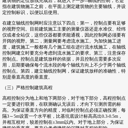
建筑物的定位放线完成后，就进入下一步--轴线的控制，它是
指在建筑物施工之前，在平面上测定建筑物的主要轴线，并设
定控制标识，以便以后使用。
在建立轴线控制网时应注意以下四点：第一，控制点要有足够
的视野空间。目前建筑施工主要的测量仪器还是水准仪、经纬
仪或者全站仪，这些仪器都要求能通视，因此控制网必须要有
开阔的视野。第二，测量网要考虑流水施工。为加快施工进
度，建筑施工一般都有几个施工组在进行流水线施工，在轴线
控制网建立时要充分考虑到流水施工的要求。第三，注意保存
控制点。控制点是建筑放样的依据，并且控制点需要多次应
用，后期要确保每个流水段的每个轴线方向上不少于两个轴线
控制点。第四，建立轴线控制网，保证建筑放样的准确性，特
别是垂直高度的垂直度。
（三）严格控制建筑高程
高程控制分为地上和地下两部分，对于地下部分，高程控制点
一定要进行联测，在联测确认无误后，才向下引测所需的标
高。为保证垂直方向的精度，对临时控制点必须正确投测，每
隔3～5m设置一个水平桩，比基坑底设计标高高出0.3-0.5m，
并相互校对，较差控制在±3mm以内。对于地上部分，为保证