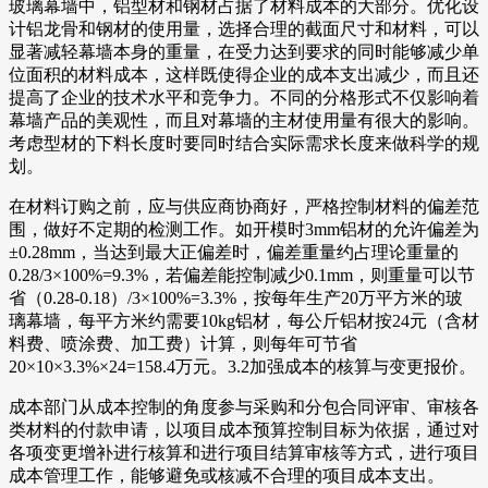
玻璃幕墙中，铝型材和钢材占据了材料成本的大部分。优化设
计铝龙骨和钢材的使用量，选择合理的截面尺寸和材料，可以
显著减轻幕墙本身的重量，在受力达到要求的同时能够减少单
位面积的材料成本，这样既使得企业的成本支出减少，而且还
提高了企业的技术水平和竞争力。不同的分格形式不仅影响着
幕墙产品的美观性，而且对幕墙的主材使用量有很大的影响。
考虑型材的下料长度时要同时结合实际需求长度来做科学的规
划。
在材料订购之前，应与供应商协商好，严格控制材料的偏差范
围，做好不定期的检测工作。如开模时3mm铝材的允许偏差为
±0.28mm，当达到最大正偏差时，偏差重量约占理论重量的
0.28/3×100%=9.3%，若偏差能控制减少0.1mm，则重量可以节
省（0.28-0.18）/3×100%=3.3%，按每年生产20万平方米的玻
璃幕墙，每平方米约需要10kg铝材，每公斤铝材按24元（含材
料费、喷涂费、加工费）计算，则每年可节省
20×10×3.3%×24=158.4万元。3.2加强成本的核算与变更报价。
成本部门从成本控制的角度参与采购和分包合同评审、审核各
类材料的付款申请，以项目成本预算控制目标为依据，通过对
各项变更增补进行核算和进行项目结算审核等方式，进行项目
成本管理工作，能够避免或核减不合理的项目成本支出。