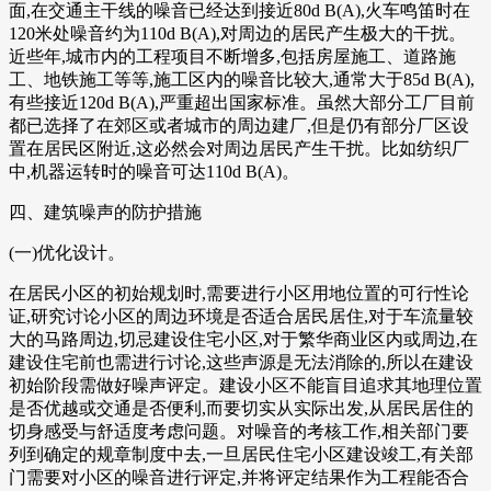
面,在交通主干线的噪音已经达到接近80d B(A),火车鸣笛时在
120米处噪音约为110d B(A),对周边的居民产生极大的干扰。
近些年,城市内的工程项目不断增多,包括房屋施工、道路施
工、地铁施工等等,施工区内的噪音比较大,通常大于85d B(A),
有些接近120d B(A),严重超出国家标准。虽然大部分工厂目前
都已选择了在郊区或者城市的周边建厂,但是仍有部分厂区设
置在居民区附近,这必然会对周边居民产生干扰。比如纺织厂
中,机器运转时的噪音可达110d B(A)。
四、建筑噪声的防护措施
(一)优化设计。
在居民小区的初始规划时,需要进行小区用地位置的可行性论
证,研究讨论小区的周边环境是否适合居民居住,对于车流量较
大的马路周边,切忌建设住宅小区,对于繁华商业区内或周边,在
建设住宅前也需进行讨论,这些声源是无法消除的,所以在建设
初始阶段需做好噪声评定。建设小区不能盲目追求其地理位置
是否优越或交通是否便利,而要切实从实际出发,从居民居住的
切身感受与舒适度考虑问题。对噪音的考核工作,相关部门要
列到确定的规章制度中去,一旦居民住宅小区建设竣工,有关部
门需要对小区的噪音进行评定,并将评定结果作为工程能否合