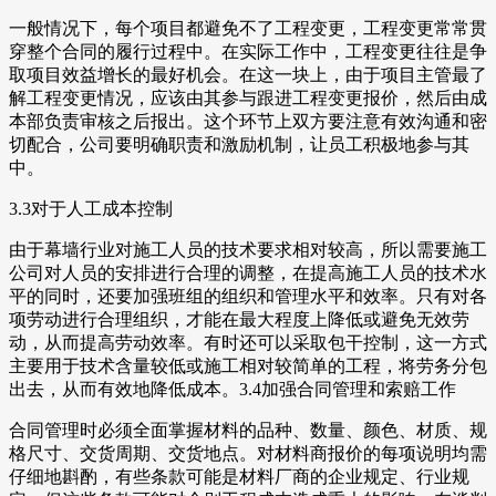
一般情况下，每个项目都避免不了工程变更，工程变更常常贯
穿整个合同的履行过程中。在实际工作中，工程变更往往是争
取项目效益增长的最好机会。在这一块上，由于项目主管最了
解工程变更情况，应该由其参与跟进工程变更报价，然后由成
本部负责审核之后报出。这个环节上双方要注意有效沟通和密
切配合，公司要明确职责和激励机制，让员工积极地参与其
中。
3.3对于人工成本控制
由于幕墙行业对施工人员的技术要求相对较高，所以需要施工
公司对人员的安排进行合理的调整，在提高施工人员的技术水
平的同时，还要加强班组的组织和管理水平和效率。只有对各
项劳动进行合理组织，才能在最大程度上降低或避免无效劳
动，从而提高劳动效率。有时还可以采取包干控制，这一方式
主要用于技术含量较低或施工相对较简单的工程，将劳务分包
出去，从而有效地降低成本。3.4加强合同管理和索赔工作
合同管理时必须全面掌握材料的品种、数量、颜色、材质、规
格尺寸、交货周期、交货地点。对材料商报价的每项说明均需
仔细地斟酌，有些条款可能是材料厂商的企业规定、行业规