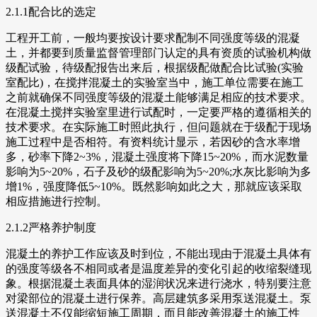
2.1.1配合比的选定
工程开工前，一般均要按设计要求配制不同强度等级的混凝
土，并都要到质量监督管理部门认定的具有资质的试验机构做
级配试验，待级配报告出来后，根据级配做配合比试验(实验
室配比)，在搅拌混凝土的实验室当中，施工单位需要在施工
之前就确保不同强度等级的混凝土能够满足相应的技术要求。
在混凝土搅拌实验室里进行试配时，一定要严格的遵循相关的
技术要求。在实际施工时照此执行，但问题就在于级配于现场
施工过程中是否相符。有资料统计显示，若因砂的含水率增
多，砂率下降2~3%，混凝土强度将下降15~20%，而水泥数量
影响为5~20%，石子及砂的级配影响为5~20%;水灰比影响为多
增1%，强度降低5~10%。既然影响如此之大，那就应该采取
相应措施进行控制。
2.1.2严格养护制度
混凝土的养护工作应该及时到位，不能出现由于混凝土具体有
的强度等级各不相同或者是温度差异的变化引起的收缩裂缝现
象。根据混凝土表面具体的湿润状况来进行浇水，特别要注意
对梁部位的混凝土进行保养。高层建筑多采用泵送混凝土。泵
送混凝土不仅能缩短施工周期，而且能改善混凝土的施工性