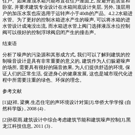
住户。如果屋顶水箱只能布置在住户屋面上, 应避开起居室和
卧室, 并要求建筑专业设计在水箱间底设计夹层, 另外, 顶层用
户的加压水泵也应选用于运转声小于40db的产品。4.2.2水箱进
水管。为了更好的控制水箱进水产生的噪声, 可以将水箱的进
水管设计成淹没出流, 而水箱进水管上阀门选择液压水位控制
阀可以很好的控制浮球阀启闭产生的撞击声。
结束语
分析了噪声的污染源和其形成方式, 我们可以了解到建筑的控
制噪音设计是具有非常重要的意义的, 建筑作为人们躲避噪声
的场所, 需要具有很好的隔音效果, 为人们提供舒适的环境, 保
证人们的正常生活, 促进身心的健康发展, 这也是城市现代化进
程中所需要注重的绿色、环保的理念。
参考文献
[1]赵祥, 梁爽.生态住宅的声环境设计对策[J].华侨大学学报 (自
然科学版) , 2008 (4) .
[2]孙双雨.建筑设计中综合考虑建筑节能和建筑噪声控制[J].黑
龙江科技信息, 2011 (3) .