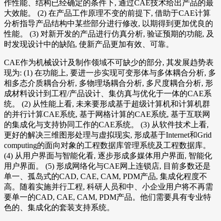
作性能、结构已经确定的条件下, 通过CAE技术给出产品的最
大效能。 (2) 在产品工作原理不变的前提下, 借助于CAE计算
分析指导产品结构中某些部分进行修改, 以期得到更加优良的
性能。 (3) 对新开发的产品进行仿真分析, 验证预期的功能, 及
时发现设计中的缺陷, 使新产品更加有效、可靠。
CAE作为机械设计及制作领域不可缺少的部分, 其发展趋势表
现为: (1) 在功能上, 要进一步实现可变形体与多体耦合分析, 多
相多态介质耦合分析, 多物理场耦合分析, 多尺度耦合分析, 形
成材料设计到工程/产品设计、集仿真与优化于一体的CAE系
统。 (2) 从性能上看, 未来要形成基于超级计算机和计算机群
的并行计算CAE系统, 基于网格计算的CAE系统, 基于互联网
的集成化与支持协同工作的CAE系统。 (3) 从软件技术上看,
更好的解决三维图形处理与虚拟现实, 形成基于Internet和Grid
computing的面向对象的工程数据库管理系统及工程数据库。
(4) 从用户界面与智能化看, 逐步形成多媒体用户界面, 智能化
用户界面。 (5) 形成网络化与CAE网上连锁店, 目前多数还是
单一、孤岛式的CAD, CAE, CAM, PDM产品, 集成化程度不
高。随着实施并行工程, 科研人员和中、小企业用户将不再需
要单一的CAD, CAE, CAM, PDM产品。他们需要具有专业特
色的、集成化的套装支持系统。