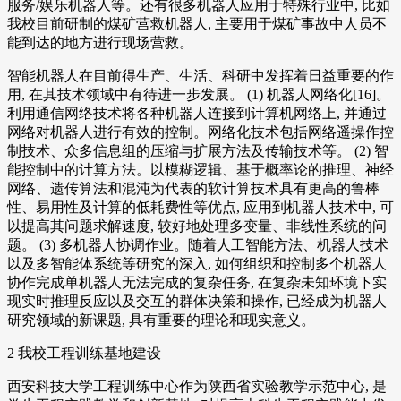
服务/娱乐机器人等。还有很多机器人应用于特殊行业中, 比如
我校目前研制的煤矿营救机器人, 主要用于煤矿事故中人员不
能到达的地方进行现场营救。
智能机器人在目前得生产、生活、科研中发挥着日益重要的作
用, 在其技术领域中有待进一步发展。 (1) 机器人网络化[16]。
利用通信网络技术将各种机器人连接到计算机网络上, 并通过
网络对机器人进行有效的控制。网络化技术包括网络遥操作控
制技术、众多信息组的压缩与扩展方法及传输技术等。 (2) 智
能控制中的计算方法。以模糊逻辑、基于概率论的推理、神经
网络、遗传算法和混沌为代表的软计算技术具有更高的鲁棒
性、易用性及计算的低耗费性等优点, 应用到机器人技术中, 可
以提高其问题求解速度, 较好地处理多变量、非线性系统的问
题。 (3) 多机器人协调作业。随着人工智能方法、机器人技术
以及多智能体系统等研究的深入, 如何组织和控制多个机器人
协作完成单机器人无法完成的复杂任务, 在复杂未知环境下实
现实时推理反应以及交互的群体决策和操作, 已经成为机器人
研究领域的新课题, 具有重要的理论和现实意义。
2 我校工程训练基地建设
西安科技大学工程训练中心作为陕西省实验教学示范中心, 是