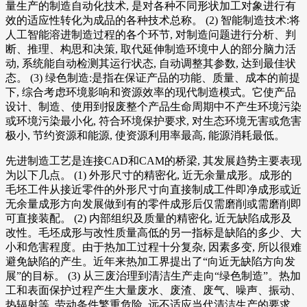
量生产的制造自动化技术, 是对各种不同形状加工对象进行有
效的适应性转化为成品的各种技术总称。 (2) 智能制造技术:将
人工智能溶进制造过程的各个环节, 对制造问题进行分析、判
断、推理、构思和决策, 取代延伸制造环境中人的部分脑力活
动, 系统能自动检测其运行状态, 自动调整其参数, 达到最佳状
态。 (3) 绿色制造:是指在保证产品的功能、质量、成本的前提
下, 综合考虑环境影响和资源效率的现代制造模式。它使产品
设计、制造、使用到报废整个产品生命周期中不产生环境污染
或环境污染最小化, 符合环境保护要求, 对生态环境无害或危害
极小, 节约资源和能源, 使资源利用率最高, 能源消耗最低。
先进制造工艺是连接CAD和CAM的桥梁, 其发展趋势主要表现
为以下几点。 (1) 外形尺寸的精密化, 近无余量成形。成形的
毛坯工件从接近零件的外形尺寸向直接制成工件即净成形或近
无余量成形方向发展做到有的零件成形后仅需磨削或需磨削即
可直接装配。 (2) 内部组织及质量的精密化, 近无缺陷成形及
改性。毛坯成形与改性质量高低的另一指标是缺陷的多少、大
小和危害程度。由于热加工过程十分复杂, 因素多变, 所以很难
避免缺陷的产生。近年来热加工界提出了“向近无缺陷方向发
展”的目标。 (3) 从三废治理到清洁生产走向“绿色制造”。热加
工和表面保护过程产生大量废水、废渣、废气、噪声、振动、
热辐射等, 劳动条件繁重危险, 远不适应当代清洁生产的要求。