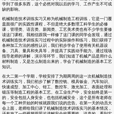
学到了很多东西，这个必然对我以后的学习、工作产生不可或
缺的影响。
机械制造技术训练实习又称为机械制造工程训练，它是一门覆
盖面很广的实践性课程，不但是绝大多数理工科学生的必修
课，管理类、语言类、新闻类、工艺美术类也有不少学生要修
读这门课程。我相信跟我一样修了这门课的同学会发现，通过
机械制造技术训练实习过程中的实际操作和练习，我们获得了
各种加工方法的感性认识，我们初步学会了使用有关机器设
备、刀具、量具和夹具等，并提高了实践动手能力。通过现场
指导老师的讲解，演示等环节，我们知道了机械产品是用什么
材料制造，又是怎么制造出来的，学会了机械制造的基本工艺
知识。
在大二第一个学期，学校安排了为期两周的这一次机械制造技
术训练实习，我们初步了解了数控铣、模具钣金、汽车知识、
快速成型、加工中心、钳工、数控车、激光加工、表面处理和
锻压等制造工程的基本工艺。在工业生产中，安全始终是第一
的，安全包括人身安全，也包括机械安全，这个是所有老师在
每一个工种开始的时候就跟我们说的忠告。在第一天的动员大
会上面，老师给我们讲了机械制造技术训练实习的基本情况，
还有放了一些视频跟照片讲解安全的重要性，说真的，看到实