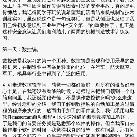
际工厂生产中因为操作失误等因素引发的安全事故，真的是毛
骨悚然，我记得同学开玩笑说希望我们活着结束机械制造技术
训练实习，虽然说这个是一句玩笑话，但是从侧面也反映了我
们已经初步意识到工业生产中“安全第一”的重要性了，也正是
这种安全意识让我们顺利结束了两周的机械制造技术训练实
习。
第一天：数控铣。
数控铣是我实习的第一个工种。数控铣是出现和使用最早的数
控机床，在制造业中有举足轻重的地位，在汽车、航天航空、
军工、模具等行业中得到了广泛的应用。
刚刚走进数控铣车间，感觉一切都好新鲜，对所有的设备好奇
心十足。在我还没有看够的时候，老师过来把我们领到一个电
脑房间里，我还感觉很奇怪，不是操作数控铣床吗?怎么来这
里。经过老师的介绍，我们了解到数控铣的自动加工是通过编
程的程序来执行的，然而由于加工的零件复杂，我们采用电脑
软件mastercam自动编程可以快速准确的编制数控加工程序，
于是我们的首要任务就是熟悉那个软件的操作。但当我亲自去
操作那个软件的时候，我觉得我真的很笨，这有问题，那有问
题，这不会那不会，总是要请教同学们还有老师的帮助，还好