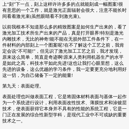
上“刻”下一点，刻上这样许许多多的点就能刻成一幅图案!很
有意思的一个工作，就是激光正面辐射会很大，注意不能长时
间看着激光束(虽然眼睛看不到激光束)。
以前我根本不知道那么多的精致图案是如何生产出来的，看了
激光加工技术所生产出来的产品，真是打开眼界!特别是激光
内雕技术，无比的神奇!能不能在无损外部工件条件下，在一
件材料的内部刻上一个图案呢?在不了解这个工艺之前，我肯
定会说“不可能!”，但见识了激光加工工艺之后，我才发现，
原来这么简单，简直是奇迹啊!原来人类利用机器生产的水平
是如此之高，科技水平如此先进!这也让我打心眼里想，这么
先进的设备，这么优越的学习条件，我一定要更充分地利用好
这一切，为自己储备下一定的能量!
第九天：表面处理。
表面处理也叫做表面工程，它是将固体材料表面与基体一起作
为一个系统进行设计，利用表面改性技术、薄膜技术和涂镀层
技术，使表面获得它本身并不具有的性能的系统工程，它是一
门正在发展的综合性新型学科，是现代工业中不可或缺的重要
技术之一。