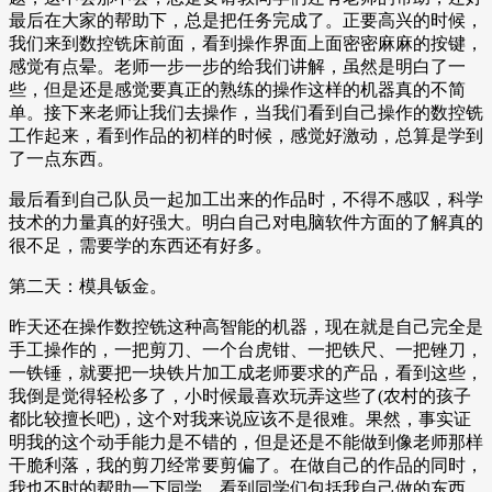
最后在大家的帮助下，总是把任务完成了。正要高兴的时候，
我们来到数控铣床前面，看到操作界面上面密密麻麻的按键，
感觉有点晕。老师一步一步的给我们讲解，虽然是明白了一
些，但是还是感觉要真正的熟练的操作这样的机器真的不简
单。接下来老师让我们去操作，当我们看到自己操作的数控铣
工作起来，看到作品的初样的时候，感觉好激动，总算是学到
了一点东西。
最后看到自己队员一起加工出来的作品时，不得不感叹，科学
技术的力量真的好强大。明白自己对电脑软件方面的了解真的
很不足，需要学的东西还有好多。
第二天：模具钣金。
昨天还在操作数控铣这种高智能的机器，现在就是自己完全是
手工操作的，一把剪刀、一个台虎钳、一把铁尺、一把锉刀，
一铁锤，就要把一块铁片加工成老师要求的产品，看到这些，
我倒是觉得轻松多了，小时候最喜欢玩弄这些了(农村的孩子
都比较擅长吧)，这个对我来说应该不是很难。果然，事实证
明我的这个动手能力是不错的，但是还是不能做到像老师那样
干脆利落，我的剪刀经常要剪偏了。在做自己的作品的同时，
我也不时的帮助一下同学，看到同学们包括我自己做的东西，