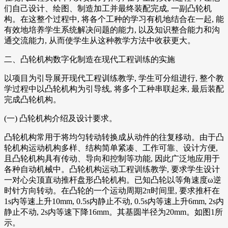
们自己设计、绘图、制造加工并最终装配完成, 一副凸轮机
构。在这整个过程中, 将各个工种的学习有机地结合在一起, 能
有效地培养学生系统解决问题的能力, 以及知识整合能力和沟
通交流能力, 从而使学生从这种教学方法中收获更大。
二、凸轮机构数字化制造在现代工程训练的实施
以项目为引导展开现代工程训练教学, 学生可分组进行, 整个教
学过程中以凸轮机构为引导线, 将多个工种串联起来, 最后装配
完成凸轮机构。
(一) 凸轮机构介绍及设计要求。
凸轮机构常用于将均匀转动转换成从动件的往复移动。由于凸
轮机构运动机构多样、结构简单紧凑、工作可靠、设计方便,
且凸轮机构具有传动、导向和控制等功能, 因此广泛地应用于
各种自动机械中。凸轮机构运动工程训练教学, 要求学生设计
一对心尖顶直动推杆盘形凸轮机构。已知凸轮以等角速度ω逆
时针方向转动。在凸轮的一个运动周期2π时间里, 要求推杆在
1s内等速上升10mm, 0.5s内静止不动, 0.5s内等速上升6mm, 2s内
静止不动, 2s内等速下降16mm。其基圆半径为20mm。如图1所
示。