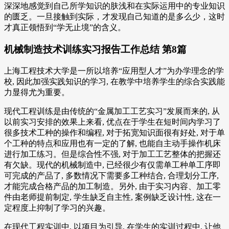
深深地感觉到自己所学知识的肤浅和在实际运用中的专业知识
的匮乏。一旦接触到实际，才发现自己知道的是多么少，这时
才真正领悟到“学无止境”的含义。
机械制造技术训练实习报告工作总结 第8篇
上海工程技术大学是一所以培养“应用型人才”为办学理念的学
校, 因此加强实践知识的学习, 在教学中培养学生的综合实践能
力显得尤为重要。
现代工程训练是由传统的“金属加工工艺实习”发展而来的, 从
以前实习安排的效果上来看, 优点在于学生在短时间内学习了
很多技术工种的操作和编程, 对于拓宽知识面很有好处, 对于单
个工种的特点和应用也有一定的了解, 也能自主动手操作机床
进行加工练习。但是综合性不强, 对于加工工艺整体的把握还
有欠缺。现代的机械制造中, 已经很少有仅需单工种单工序即
可完成的产品了, 多数情况下需要多工种结合, 合理划分工序,
才能完成合格产品的加工制造。另外, 由于实习内容、加工零
件由老师提前制定, 学生缺乏自主性, 案例缺乏设计性, 这在一
定程度上抑制了学习的兴趣。
在现代工程实训中, 以项目为引导, 在学生的实训过程中, 让他