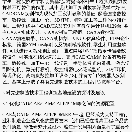
学生工程实践教学和创新基地, 对提高本科生工程实践能力发
挥着不可替代的作用。其中现代加工实训教学深受学生好评,
CAD/CAM实训作为现代加工实训教学的基础, 起着连接数控
车、数控铣、加工中心、3D打印、特种加工等工种的枢纽作
用。工程训练中心CAD/CAM实训区有教学用计算机129台, 并
有CAXA实体设计、CAXA制造工程师、CAXA数控车、
CAXA编程助手、CAXA线切割、VNUC仿真软件、PDM企业
模拟、德国SYMplus车削以及铣削模拟软件, 学生利用这些软
件, 可以进行可视化创新设计, 通过网络DNC把指令传输给数
控设备, 可实现在线快速加工。支持CAD/CAM的设备有数控
车、数控铣、加工中心、线切割、半导体激光内雕机、激光切
割雕刻机、激光打标机、数控精密电火花成型机、3D打印机
等现代化、高精度数控加工设备[18], 并有专门的机器人实训
区。基本上形成了具有先进制造技术的工程训练教学平台。
3 对先进制造技术工程训练基地建设的探讨及建议
3.1 优化CAD/CAE/CAM/CAPP/PDM等之间的资源配置
CAE与CAD/CAM/CAPP/PDM/ERP一起, 已经成为支持工程行
业和制造企业信息化的重要技术, 它们已经在提高工程/产品的
设计质量, 降低研究开发成本, 缩短开发周期方面发挥了重要作