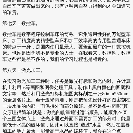
自己辛辛苦苦做出来的，只有这种亲自努力得到的才会知道它
的珍贵。
第七天：数控车。
数控车是数字程序控制车床的简称，它集通用性好的万能型车
床、加工精度高的精密型车床和加工效率高的专用型普通车床
的特点于一身，是国内使用量最大、覆盖面最广的一种数控机
床。也许是因为我不是专业的人士，在我看来，数控铣，数控
车这些都是差不多的，我们的学习过程也是相近的。
第八天：激光加工。
在实习激光加工工种时，任务是激光打标和激光内雕。在计算
机上利用ps等画图和图像处理工具，制作出黑白颜色的图案和
文字等，然后利用激光打标机把图案标刻在一张80mm*50mm
的金属名片上。至于激光内雕，则是把预先设计好的图案刻在
一块水晶的内部，而保持外面部分原好。是不是很神奇呢?其
实原理很简单!就是：激光的能量通过适当聚焦，能聚集在某
个三围立体点上，激光束通过外面不需要加工的部分时，能量
值低于水晶的破坏值，因此可以直接“透过”水晶，然后在需要
加工的地方聚焦，能量高于水晶的破坏值，就会在这个点