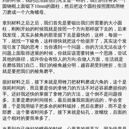
到的时候，我的想法跟他们完全是一样的，我们的任务从一个
圆钢棍上面锯下10mm的圆柱，然后把这个圆柱按照图纸用锉
刀磨成一个六角螺母。
拿到材料之后之后，我们首先是要锯出我们所需要的大小圆
柱，刚刚开始的时候我就是按照一个方向那样据下去的，后来
我发现，其实从棱角的那里据下去是最快的，这样，每据一
下，就找一下棱角，这样很快就把这个给据开了，其实这个发
现引发了我的思考：当你遇到一个问题，你的方法无法在这个
问题上面取得进展的时候，你就应该需要转换一个思路，尝试
其他的路径，或许你会有惊人的方向;在做人方面，生活就是
在磨练我们自己，我们的棱角越分明，越容易受到挫折，生活
就是要把我们的棱角磨平。
据好材料之后，接下来就是用锉刀把材料磨成六角的，这个是
很耗时间的，而且要是你的拿锉刀的方法不对还容易磨损你的
手。还好我还快的掌握了拿锉刀的方法，这个倒不是问题很
多。主要是磨的时间很长，最后就像我前面的说的，学会变
通，于是我用锯子把多余的材料锯掉，然后在磨好，而不是全
部磨，这个要省时间多了。接下来就是钻孔，攻螺纹，后面的
这个相对的要简单多了。
当看到自己做好的螺母的时候，心里真的很高兴，因为毕竟是