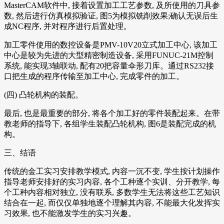
MasterCAM软件中, 接着设置加工工艺参数, 及所使用的刀具参
数, 然后进行仿真模拟验证, 图5为模拟铣削效果;确认无误后生
成NC程序, 并对程序进行后置处理。
加工零件使用的数控设备是PMV-10V20立式加工中心, 该加工
中心是较为先进的大型精密制造设备, 采用FUNUC-21M控制
系统, 能实现3轴联动, 配有20把容量伞形刀库。通过RS232接
口把生成的程序传输至加工中心, 完成零件的加工。
(四) 凸轮机构的装配。
最后, 也是最重要的部分, 将各个加工好的零件装配起来。在带
教老师的指导下, 各组学生装配凸轮机构, 图6是装配完成的机
构。
三、结语
传统的金工实习安排教学模式, 内容一沉不变, 学生按计划操作
指导老师安排好的实习内容, 各个工种逐个实训、分开教学, 每
个工种内容相对独立, 没有联系, 多数学生无法将这些工艺知识
结合在一起, 而仅仅单独地逐个理解其内容, 不能最大化发挥实
习效果, 也不能激发学生的实习兴趣。