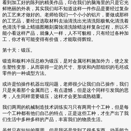
看到加工好的陈列的精美作品，印在我们的脑海里的只是它光
鲜艳丽的外表，其实我们却不知道这样一件作品是要经过复杂
的工艺来才做好的。老师给我们一个小小的铝片，要做成那样
的工艺品，要经过选取材料去油清洗出光清洗阳极氧化清洗着
色清洗干燥上蜡描图雕刻腐蚀清洗除蜡这样复杂过程，所以不
能小看这样产品，就像人一样，人不可貌相，只有经过各种加
工，你才有可能变得有价值，才能取得辉煌。
第十天：锻压。
锻造和板料冲压总称为锻压，是对金属坯料施加外力，使之发
生塑性变形，从而获得一定的尺寸、形状和内部组织的毛坯或
零件的一种成型方法。
或许是怕操作机器出现问题，老师很少让我们自己操作，我们
只是夹着那个金属而已，有点遗憾，但是这个同样引发我的思
考，人生同样需要锻压，这样才会更加成熟稳重。
我们两周的机械制造技术训练实习只有两周十个工种，但是每
一个工种都有他们自己的特点，正是这些工种，才生产出了我
们生活中多种多样的产品，丰富我们的物质生活。
虽然只有短短的两周，但是我还是学到了很多东西，动手能力