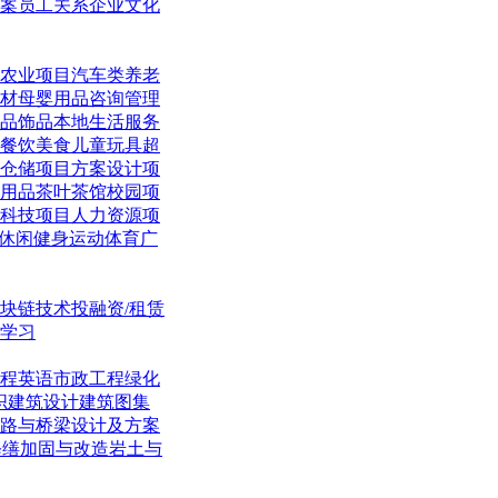
案
员工关系
企业文化
农业项目
汽车类
养老
材
母婴用品
咨询管理
品饰品
本地生活
服务
餐饮美食
儿童玩具
超
仓储项目
方案设计项
用品
茶叶茶馆
校园项
科技项目
人力资源项
休闲
健身运动体育
广
块链技术
投融资/租赁
学习
程英语
市政工程
绿化
织
建筑设计
建筑图集
路与桥梁
设计及方案
修缮加固与改造
岩土与