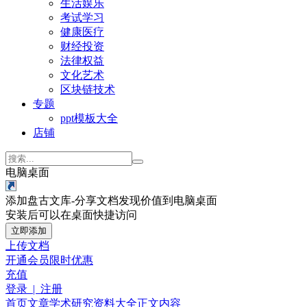
生活娱乐
考试学习
健康医疗
财经投资
法律权益
文化艺术
区块链技术
专题
ppt模板大全
店铺
电脑桌面
添加盘古文库-分享文档发现价值到电脑桌面
安装后可以在桌面快捷访问
立即添加
上传文档
开通会员
限时优惠
充值
登录 | 注册
首页
文章
学术研究
资料大全
正文内容