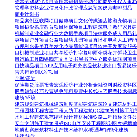
经营
劳动就业
项目管理
营销创新
劳动合同
商务礼仪
人事档
管理学资料
企业信息化
行政管理
应急预案
奶茶咖啡甜品
商业计划书
精品案例
互联网项目
健康项目
文化传媒
酒店旅游
宠物项目
项目
摄影婚庆
教育项目
环保项目
工程建筑
电子数码
家具建
机械制造业
金融行业
大数据
手表项目
法律服务
成人用品
礼
类项目
户外项目
公益项目
幼儿园项目
直播和电竞
人工智能
市便利水果
美容美发化妆品
新能源项目
软件开发
家政服务
目
机械制造业项目
共享经济
打字复印
雨伞类
花卉鲜花
卫生
目
运输工具
陶瓷陶艺
文具类
书屋书店
中介服务
物联网项目
目
快消品项目
APP应用
电子商务
食品饮料
进出口贸易
娱乐
告营销策划
民宿项目
金融/证券
保险
期货
股票报告
宏观经济
行业分析
金融资料
财经资料
区
股票短线技巧
股票经典资料
股票中长线技巧
股票技术指标
建筑/环境
建筑规划
建筑机械
建筑制度
智能建筑
建筑论文
建筑材料
工
工程
园林工程
古建工程
人防工程
建筑QC
建筑资料
施工组
水利工程
建筑规范
结构设计
建材标准
铁路工程
招标文件
公
安全文明施工
建筑贯标ISO
电气安装工程
图纸/图片/标牌
地质勘察
建筑材料生产技术
给排水/暖通与智能化建筑
法律/法学