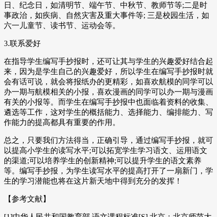
日、纪念日，如清明节、端午节、中秋节、教师节等;二是时
事政治，如疾病、自然灾害及重大事件等; 三是校园生活，如
六一儿童节、读书节、运动会等。
3.联系爱好
在指导学生编写手抄报时，还可让其与学生的兴趣爱好结合起
来，因为是学生自己的兴趣爱好，所以学生在编写手抄报时就
会有话可说，就会将报纸办的更精彩，如喜欢航模的同学可以
办一期与航模相关的小报，喜欢漫画的同学可以办一期与漫画
有关的小报等。而学生在编写手抄报中也面临着资料的收集、
遴选等工作，这对学生的概括能力、选择能力、编排能力、写
作能力的提高都具有重要的作用。
总之，只要我们方法得当，正确引导，通过编写手抄报，就可
以提高小学生的读写水平;可以拓宽学生学习语文、运用语文
的渠道;可以培养学生的创新精神;可以提升学生的语文素养
等。编写手抄报，为学生读写水平的提高打开了一扇新门，学
生的学习潜能也将在这片新天地中得到充分的发挥！
【参考文献】
[1]中华人民共和国教育部.语文课程标准[S].北京：北京师范大