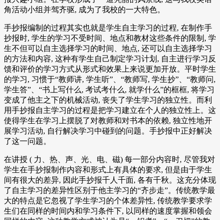
角活动小组并驾齐驱, 成为了我校的一大特色。
手抄报编制的过程其实也就是学生自主学习的过程, 在制作手
抄报时, 学生的学习不受时间、地点和教材这些条件的限制, 学
生不但可以自主选择学习的时间、地点, 还可以自主选择学习
的方法和内容, 这种有学生自己制定学习计划, 自主进行学习反
馈和评价的学习方式从形式和效果上来说更加开放。平时学生
的学习, 习惯于“教师讲, 学生听”、“教师写, 学生抄”、“教师问,
学生答”、“书上写什么, 考试考什么, 就学什么”的框框, 将学习
变成了他主之下的机械活动, 丧失了学生学习的独立性。而利
用手抄报自主学习的过程是把学习建立在个人的独立性上。这
使得学生在学习上摆脱了对教师和对书本的依赖, 独立性地开
展学习活动, 自行解决学习中碰到的问题。手抄报中正好解决
了这一问题。
在讲授 ( 力、热、声、光、电、磁) 每一部分内容时, 尽管我对
学生在手抄报制作内容和形式上有具体的要求, 但是由于学生
间有很大的差异, 因此手抄报千人千面, 各有千秋。这充分体现
了自主学习的差异性区别于他主学习的“齐步走”。传统教学最
大的特点是它忽视了学生学习的个体差异性, 传统教学要求学
生们在同样的时间内和学习条件下, 以同样的速度掌握和领会