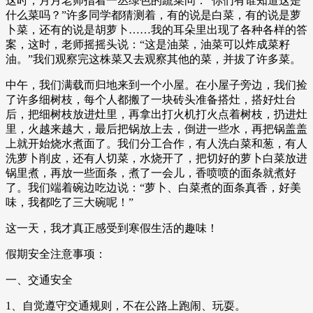
这时，月月老师指着一丛绿色的蔬菜问：“你们有谁知道这是
什么菜吗？”许多同学都猜测着，有的说是白菜，有的说是萝
卜菜，还有的说是胡萝卜……我的耳朵里出现了各种各样的答
案，这时，老师摇摇头说：“这是油菜，油菜可以炸成菜籽
油。”我们观察完这株菜又去观察其他的菜，并拔了许多菜。
中午，我们满载而归地来到一个小屋。在小屋子旁边，我们捡
了许多细树枝，每个人都搬了一块砖头准备搭灶，搭好灶台
后，把细树枝放进灶里，再拿出打火机打火点着树枝，扔进灶
里，火越来越大，最后把锅放上去，倒进一些水，再把锅盖盖
上就开始烧水煮面了。我们分工合作，有人洗白菜和葱，有人
洗萝卜削皮，还有人切菜，水烧开了，把切好的萝卜白菜放进
锅里煮，再放一些面条，煮了一会儿，香喷喷的面条就煮好
了。我们端着碗边吃边说：“萝卜、白菜煮的面条真香，好美
味，我都吃了三大碗呢！”
这一天，我才真正感受到寒假生活的趣味！
假期安全注意事项：
一、交通安全
1、自觉遵守交通规则，不在公路上跑闹、玩耍。