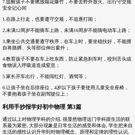
7.提醒孩子不要燃放烟花爆竹，不要去野外放火。出行守交规
安全记心间
1.在路上行走，也要遵守交规，不追逐打闹；
2.未满12周岁不能骑车上路，未满16周岁不能骑电动车上路；
3.乘坐公共交通要遵守秩序，在车上时，要坐稳扶好，不能擅
自将胳膊、头等部位伸出窗外；
4.教育孩子不要在车上吃东西，防止紧急刹车时，咬到舌头或
食物误入呼吸道造成窒息；
5.家长开车出行，不能闯红灯、酒驾等；
6.让孩子坐在后排座位，4岁以下孩子要使用儿童安全座椅，
不要抱着孩子坐在副驾驶位上；
利用手抄报学好初中物理 第3篇
通过以上对物理学科的介绍, 很显然物理这门学科跟生活的联
系最为紧密, 大部分现象是日常生活的感受和体会, 学生把来自
生活的感性认识升华到对物理概念、原理和定律的理性认识,