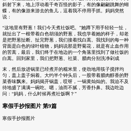
斜射下来，地上浮动着千奇百怪的影子，有的像翩翩跳舞的蝴
蝶，有的像游来游去的鱼儿，逗着我不停用手抓。妈妈突然
说：
“这地里有野葱！我们今天煮社饭吧。”她蹲下用手轻轻一扯，
就扯出了一根带着白色胡须的野葱，我也学着她的样子，却老
是把野葱扯断。扯完野葱，我们接着找白蒿。我找到的每一种
背面是白色的绿叶植物，妈妈说那是野菊花，就是有止血作用
的苦蒿，最后，我们终于在地边的一个角落里找到了做社饭的
白蒿。回到家里，我们把野葱、社菜、腊肉分别洗净剁成
末，然后放进锅里已经煮开的糯米里，使劲地用筷子搅拌均
匀，盖上盖子焖着。大约半个钟头后，一股带着腊肉醇香的野
菜香味飘来。妈妈揭开锅盖，哎呀，一锅黄灿灿的。我迫不及
待地盛了满满一碗吃。嗯，油而不腻，芳香扑鼻。我边吃边
问：“妈妈，什么时候再煮社饭啊？”
寒假手抄报图片 第9篇
寒假手抄报图片