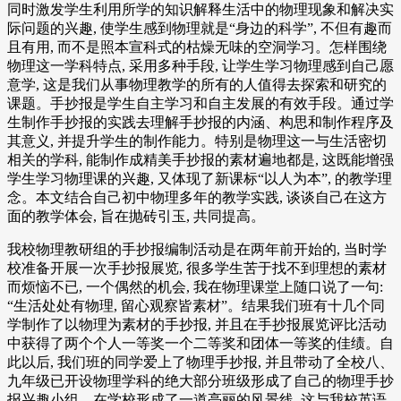
同时激发学生利用所学的知识解释生活中的物理现象和解决实
际问题的兴趣, 使学生感到物理就是“身边的科学”, 不但有趣而
且有用, 而不是照本宣科式的枯燥无味的空洞学习。怎样围绕
物理这一学科特点, 采用多种手段, 让学生学习物理感到自己愿
意学, 这是我们从事物理教学的所有的人值得去探索和研究的
课题。手抄报是学生自主学习和自主发展的有效手段。通过学
生制作手抄报的实践去理解手抄报的内涵、构思和制作程序及
其意义, 并提升学生的制作能力。特别是物理这一与生活密切
相关的学科, 能制作成精美手抄报的素材遍地都是, 这既能增强
学生学习物理课的兴趣, 又体现了新课标“以人为本”, 的教学理
念。本文结合自己初中物理多年的教学实践, 谈谈自己在这方
面的教学体会, 旨在抛砖引玉, 共同提高。
我校物理教研组的手抄报编制活动是在两年前开始的, 当时学
校准备开展一次手抄报展览, 很多学生苦于找不到理想的素材
而烦恼不已, 一个偶然的机会, 我在物理课堂上随口说了一句:
“生活处处有物理, 留心观察皆素材”。结果我们班有十几个同
学制作了以物理为素材的手抄报, 并且在手抄报展览评比活动
中获得了两个个人一等奖一个二等奖和团体一等奖的佳绩。自
此以后, 我们班的同学爱上了物理手抄报, 并且带动了全校八、
九年级已开设物理学科的绝大部分班级形成了自己的物理手抄
报兴趣小组。在学校形成了一道亮丽的风景线, 这与我校英语