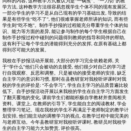
同样的内容, 这种教学方式被认为是“一锅煮”、“一刀切”的教
学方法, 这种教学方法很容易忽视学生个体不同的现有发展区,
一部分学生的学习不是从自己现有的学习基础出发, 导致的结
果是有些学生“吃不了”, 他们很难掌握老师所讲的知识, 而有些
学生则“吃不饱”。制作手抄报的过程能充分尊重学生个体的知
识、能力等方面的差异, 能让参与制作的每个学生根据自己在
制作手抄报过程中碰到的问题得到教师的指导和同伴的帮助,
这有利于让每个学生的潜能得到充分的发挥, 在原有基础上都
得到尽可能大的发展。
我校在手抄报活动开展前, 大部分的学习完全依赖老师, 关
于“学什么”他们只会被动的去接受, 他们很少对自己的学习进
行自我观察、反思和调整。只是被动的接受老师的安排, 缺乏
自主学习的意识和习惯, 那时在县教研室对我校听评课时对我
校的学生的评价是: “不会学习”, 学生自主学习的品质普遍比较
低下。自手抄报活动开展以来我校的学生在自主学习方面发生
了翻天覆地的变化, 课前学生们都能积极自学教材并查阅相关
资料。课堂上, 在教师的引导下, 学生能自主的阅读教材, 学会
整理学习笔记。现在我校的学生不再满足于老师制定的教学计
划安排, 他们能主动的调整学习的视点, 在教学过程中能完美的
与老师互动。今年县教研室对我校听评课时, 教研员对我校学
生的自主学习能力大加赞赏, 评价很高。