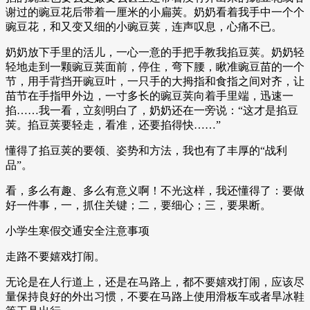
谢过的豌豆花后带着一厘米的小扁荚。奶奶看着我手中一个个
豌豆花，和又变又细的小豌豆荚，连声叹息，心痛不已。
奶奶放下手里的活儿，一心一意的手把手教我掐豆荚。奶奶轻
轻地走到一颗豌豆荚面前，停住，弯下腰，瞅准豌豆苗的一个
节，用手背挡开豌豆叶，一只手的大拇指和食指之间对齐，让
苗节在手指甲外边，一寸多长的豌豆荚向着手里端，迅速一
掐……我一看，立刻明白了，奶奶还在一旁说：“这才是掐豆
荚。掐豆荚要轻走，看准，还要掐得快……”
懂得了掐豆荚的要领、姿势和方法，我也有了丰厚的“战利
品”。
看，多么有趣、多么有意义啊！不光这样，我还懂得了：要做
好一件事，一，抓住关键；二，要细心；三，要果断。
小学生寒假交通安全注意事项
走路不要嬉戏打闹。
无论是在人行道上，还是在马路上，都不要嬉戏打闹，应该尽
量保持良好的外出习惯，不要在马路上使用滑板车或者旱冰鞋