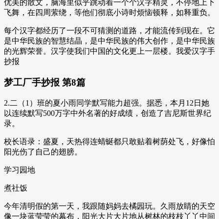
优美的散文，脑海里似乎跳动着一个个汉字精灵，不停地上下
飞舞，在四周萦绕，等他们彻底小诗时烦恼顿释，如释重负。
每个汉字都经历了一段不可猜测的道路，才能流传到现在。它
是中华民族的智慧结晶，是中华民族的伟大创作，是中华民族
的光辉荣誉。汉字使我们中国的文化更上一层楼。我爱汉字手
抄报
梦工厂手抄报 第8篇
2.二（1）班的夏小雨同学默写能力超强。据悉，本月12日她
以连续默写500万字中外名著的好成绩，创造了吉尼斯世界纪
录。
校长语录：盛夏，天热得连蜻蜒都只敢贴着树荫处飞，好像怕
阳光伤了自己的翅膀。
学习园地
煮社饭
今年清明假的第一天，我跟随妈妈去橘园玩。久雨放睛的天空
像一块蓝莹莹的幕布，阳光大片大片地从树林的枝枝丫丫中间