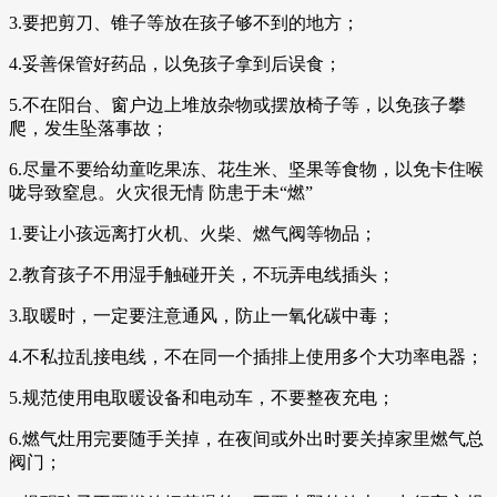
3.要把剪刀、锥子等放在孩子够不到的地方；
4.妥善保管好药品，以免孩子拿到后误食；
5.不在阳台、窗户边上堆放杂物或摆放椅子等，以免孩子攀
爬，发生坠落事故；
6.尽量不要给幼童吃果冻、花生米、坚果等食物，以免卡住喉
咙导致窒息。火灾很无情 防患于未“燃”
1.要让小孩远离打火机、火柴、燃气阀等物品；
2.教育孩子不用湿手触碰开关，不玩弄电线插头；
3.取暖时，一定要注意通风，防止一氧化碳中毒；
4.不私拉乱接电线，不在同一个插排上使用多个大功率电器；
5.规范使用电取暖设备和电动车，不要整夜充电；
6.燃气灶用完要随手关掉，在夜间或外出时要关掉家里燃气总
阀门；