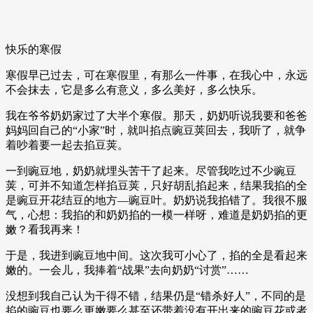
快乐的寒假
寒假早已过去，可在寒假里，有那么一件事，在我心中，永远
不会抹去，它是多么有意义，多么美好，多么快乐。
我在爷爷奶奶家过了大半个寒假。那天，奶奶听说我要和爸爸
妈妈回自己的“小家”时，就叫掐点豌豆荚回去，我听了，就争
着吵着要一起去掐豆荚。
一到豌豆地，奶奶就埋头苦干了起来。尽管我吃过不少豌豆
荚，可并不知道怎样掐豆荚，只好胡乱掐起来，结果我掐的全
是豌豆开花结豆的地方—豌豆叶。奶奶说我掐错了。我很不服
气，心想：我掐的和奶奶掐的一模一样呀，难道是奶奶掐的更
嫩？看我再来！
于是，我进到豌豆地中间。这次我可小心了，掐的全是看起来
嫩的。一会儿，我捧着“战果”去向奶奶“讨赏”……
没想到我自己认为干得不错，结果仍是“错杀好人”，不同的是
掐的豌豆也要么更嫩要么甚至还带着没有开出来的豌豆花或者