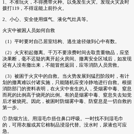
1、不准玩火，不得携带火种。以免发生火灾。发现火灾及时
拨打119，不得逞能上前扑火。
2、小心、安全使用煤气、液化气灶具等。
火灾中被困人员如何自救
（1）平时要对自己居室结构、逃生途径做到心中有数。
（2）火灾初起撤离。千万不要浪费时间去取贵重物品，应坚
决果断，毫不迟疑的离开起火房间。撤离安全区域后，如发现
还有人没有撤出来，不能冒然返回，应等消防人员营救。
（3）被困于火灾中的自救。当火势发展到猛烈阶段时，有计
划的撤离难以付诸实施，只能随机应变冷静地进行自救。根据
消防部门的资料表明，在火灾中丧生的人，受烟雾中毒、窒息
而死的比例高于烧死的比例。有的是烟雾中毒、窒息失去知觉
后才被烧死。因此，被困时防烟雾中毒、防窒息是一切自救的
第一步。
① 防烟方法。用湿毛巾捂住鼻口呼吸。一时找不到湿毛巾
的，可用衣服或其它棉制品浸湿代替。没水时，尿液也可应
急。