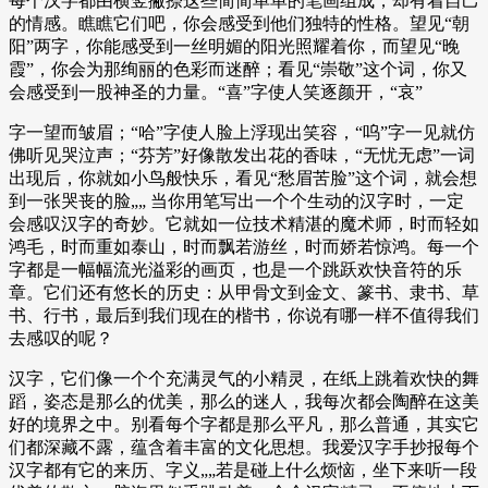
每个汉字都由横竖撇捺这些简简单单的笔画组成，却有着自己
的情感。瞧瞧它们吧，你会感受到他们独特的性格。望见“朝
阳”两字，你能感受到一丝明媚的阳光照耀着你，而望见“晚
霞”，你会为那绚丽的色彩而迷醉；看见“崇敬”这个词，你又
会感受到一股神圣的力量。“喜”字使人笑逐颜开，“哀”
字一望而皱眉；“哈”字使人脸上浮现出笑容，“呜”字一见就仿
佛听见哭泣声；“芬芳”好像散发出花的香味，“无忧无虑”一词
出现后，你就如小鸟般快乐，看见“愁眉苦脸”这个词，就会想
到一张哭丧的脸„„ 当你用笔写出一个个生动的汉字时，一定
会感叹汉字的奇妙。它就如一位技术精湛的魔术师，时而轻如
鸿毛，时而重如泰山，时而飘若游丝，时而娇若惊鸿。每一个
字都是一幅幅流光溢彩的画页，也是一个跳跃欢快音符的乐
章。它们还有悠长的历史：从甲骨文到金文、篆书、隶书、草
书、行书，最后到我们现在的楷书，你说有哪一样不值得我们
去感叹的呢？
汉字，它们像一个个充满灵气的小精灵，在纸上跳着欢快的舞
蹈，姿态是那么的优美，那么的迷人，我每次都会陶醉在这美
好的境界之中。别看每个字都是那么平凡，那么普通，其实它
们都深藏不露，蕴含着丰富的文化思想。我爱汉字手抄报每个
汉字都有它的来历、字义„„若是碰上什么烦恼，坐下来听一段