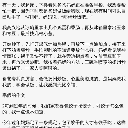
有一天，我起床，下楼看见爸爸妈妈正在准备早餐。我想要帮
忙一把，因为平时都是爸妈做饭给我吃，现在我有时间可以自
己动手了。“好啊”。妈妈说，“那蛋炒饭吧。”
我高兴地从冰箱里拿出几个鸡蛋和香肠，再从冰箱里拿出玉米
和青豆，最后找几根小葱。
开始炒了，先打开煤气灶加热锅，再放下一点油加热，接下来
打下鸡蛋翻炒，手忙脚乱的不知道要放什么好。妈妈看见我神
情慌张，锅里又快不行了，就在旁边指点着，先放青豆和玉
米，再放米饭炒吧。我按着妈妈的方法，三碗香喷喷的扬州炒
饭出锅了。一家人笑呵呵的。
爸爸夸我真厉害，会做扬州炒饭。心里美滋滋的。是妈妈教我
我的，学会做饭，让我感到无比幸福。
寒假的作文
2每到过年的时候，我们家都要包饺子吃饺子，可饺子怎么包
的，我一点也不知道。
今年过年妈妈定了一条规定，包了饺子的人才有饺子吃，这样