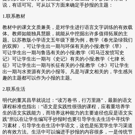
说，有话可写。可从以下方面来确定手抄报的主题：
1.联系教材
教材中的课文文质兼美，是对学生进行语言文字训练的有效载
体。教师如能独具慧眼，就能从中挖掘出许多值得拓展的主
题。以苏教版小学语文五年级下册为例，教学《春光染绿我们
的双脚》，可让学生出一期与环保有关的小报;教学《早》，
可让学生出一期与鲁迅有关的小报;教学《司马迁发愤写史
记》可让学生出一期与《史记》有关的小报;教学《七律 长
征》可让学生出一期与长征有关的小报;教学《水》可让学生
出一期与水资源有关的小报等。凡是与课文相关的，学生感兴
趣的主题都可以作为小报的主题。
2.联系生活
明代的董其昌早就说过：“读万卷书，行万里路”，最新的语文
课程标准也指出：“语文是实践性很强的课程，应着重培养学
生的语文实践能力，而培养这种能力的主要途径也应是语文实
践”所以在让学生编写手抄报时也要引导学生去生活中寻找学
习素材，引导学生在生活中学语文，这也是拓宽学生学习渠道
的有效方法。生活中可以编进手抄报的内容很多，一是传统节