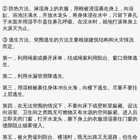
② 防热方法。淋湿身上的衣服，用棉被浸湿裹在身上，向浴
缸、浴池注满水，开放水龙头，将身体浸在水中，只留下鼻孔
于水面并用湿手巾盖住鼻孔呼吸。在没水时，就地打滚将身上
火滚灭为止。
③ 逃生方法。突围逃生的方法主要根据建筑结构和火灾情况
而定。
第一，利用绳索或撕开床单，结成绳索利用阳台、窗口滑降逃
生。
第二，利用水漏管滑降逃生。
第三，用湿棉被裹住身体冲出火海，向楼下逃生。尽量不要往
上层逃生。
第四，在无法突围的情况下，不要向床下或壁柜里躲藏。设法
向浴室、卫生间之类既无可燃物又有水源的空间躲避。进入后
立即关闭门窗，打开水龙头，撕下身上的衣服浸湿塞住门窗的
缝隙阻止烟雾侵入。
第五，被火势逼到阳台、楼顶时，既无出路又无退路，但生命