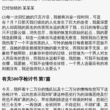
已经知错的 某某某
(2)每一次回忆她的只言片语，我都将兴奋一段时间，可是
在？月？日那天我们彼此的人生发生了巨大的改变，我最深爱
的人却因我的莫名的伤害而永远的离开了我，往日的海誓山盟
只不过眼云烟，消失怠尽，渐渐的恢复到原始的起点，我的爱
情急剧降温，却连一点蛛丝马迹都毫无察觉，我恨我自己更恨
我伤害了一个不该伤害的人，可怜的她每日每夜都茶不思饭不
想，连她的朋友都感觉到她的极大变化，而我却束手无策，好
象给予她帮助，好象弥补曾经的过错，好想做为一个男人对女
人而应有的责任，而我却永远都不能，我想她，可我不知道她
在哪，我爱她，可我不会懂得去珍惜，一个男人连最应有的准
则都没有，我还值得别人去爱么？
有关500字检讨书 第7篇
今天，我怀着十二万分的愧疚以及十二万分的懊悔给您写下这
份检讨书，以向您表示我对旷课这种恶劣行为的深痛恶绝及打
死也不再旷课的决心。早在我刚踏进这个班级的时候，您就已
经三令五申，一再强调，全班同学，不得迟到，不得旷课。其
时，老师反复教导言犹在耳，严肃认真的表情犹在眼前，我深