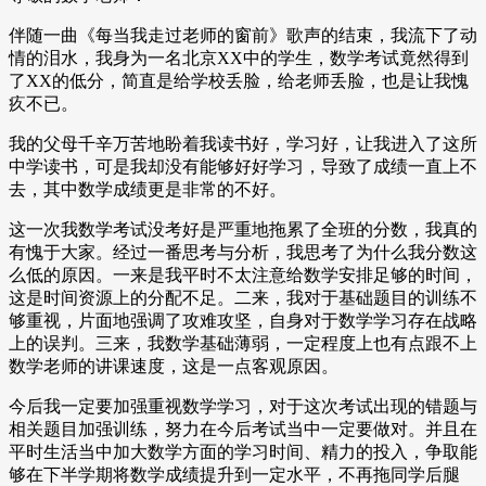
伴随一曲《每当我走过老师的窗前》歌声的结束，我流下了动
情的泪水，我身为一名北京XX中的学生，数学考试竟然得到
了XX的低分，简直是给学校丢脸，给老师丢脸，也是让我愧
疚不已。
我的父母千辛万苦地盼着我读书好，学习好，让我进入了这所
中学读书，可是我却没有能够好好学习，导致了成绩一直上不
去，其中数学成绩更是非常的不好。
这一次我数学考试没考好是严重地拖累了全班的分数，我真的
有愧于大家。经过一番思考与分析，我思考了为什么我分数这
么低的原因。一来是我平时不太注意给数学安排足够的时间，
这是时间资源上的分配不足。二来，我对于基础题目的训练不
够重视，片面地强调了攻难攻坚，自身对于数学学习存在战略
上的误判。三来，我数学基础薄弱，一定程度上也有点跟不上
数学老师的讲课速度，这是一点客观原因。
今后我一定要加强重视数学学习，对于这次考试出现的错题与
相关题目加强训练，努力在今后考试当中一定要做对。并且在
平时生活当中加大数学方面的学习时间、精力的投入，争取能
够在下半学期将数学成绩提升到一定水平，不再拖同学后腿