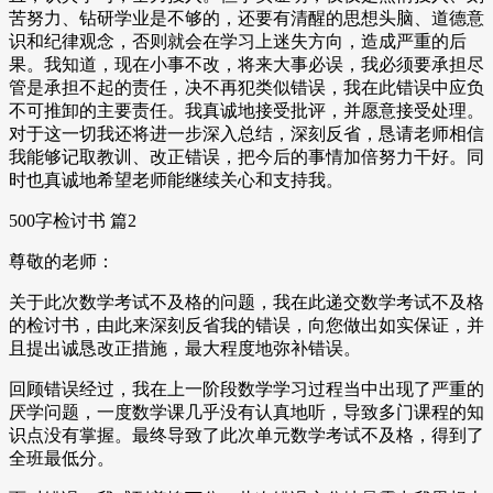
苦努力、钻研学业是不够的，还要有清醒的思想头脑、道德意
识和纪律观念，否则就会在学习上迷失方向，造成严重的后
果。我知道，现在小事不改，将来大事必误，我必须要承担尽
管是承担不起的责任，决不再犯类似错误，我在此错误中应负
不可推卸的主要责任。我真诚地接受批评，并愿意接受处理。
对于这一切我还将进一步深入总结，深刻反省，恳请老师相信
我能够记取教训、改正错误，把今后的事情加倍努力干好。同
时也真诚地希望老师能继续关心和支持我。
500字检讨书 篇2
尊敬的老师：
关于此次数学考试不及格的问题，我在此递交数学考试不及格
的检讨书，由此来深刻反省我的错误，向您做出如实保证，并
且提出诚恳改正措施，最大程度地弥补错误。
回顾错误经过，我在上一阶段数学学习过程当中出现了严重的
厌学问题，一度数学课几乎没有认真地听，导致多门课程的知
识点没有掌握。最终导致了此次单元数学考试不及格，得到了
全班最低分。