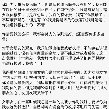
你压力，事后我后悔了，但是我知道后悔是没有用的，我只能
在以后的日子里慢慢纠正自己，在口中说出，只是有疑问，需
要跟你核实，可是在心里，我真的有怀疑，我有90%做错了，
不应该怀疑你，但是有10%我觉得是因为你没有跟我讲清楚，
你知道我很在乎你，不管
你需要我怎么样，我都会努力的做到最好。(还需要你多多监
督)
对于女朋友的观点，我只能做出接受或者执行，不能存在讲理
由的过程，没有任何商量的余地，更不能反对或者反抗，这一
点我做的非常的差，我发脾气小心眼不理你甚至把你弄哭的行
为进行检讨，我错了！!
我严重的忽略了女朋友的心是非常容易受伤的，因为女朋友在
与到我之前已经被伤到过，我却完全忘记了，你比我小1岁，
你又是我最爱的人，我应该把你捧在手心里，让你时刻感受到
我对你的爱，但是我却经常对你大吼大叫，这严重伤到宝贝女
朋友的心，女朋友我又错了！
女朋友，在一些时候我总是一味的去要求你对我好，要求你为
我改这为我改那，自己却每次说会为你改掉坏毛病而失言，我