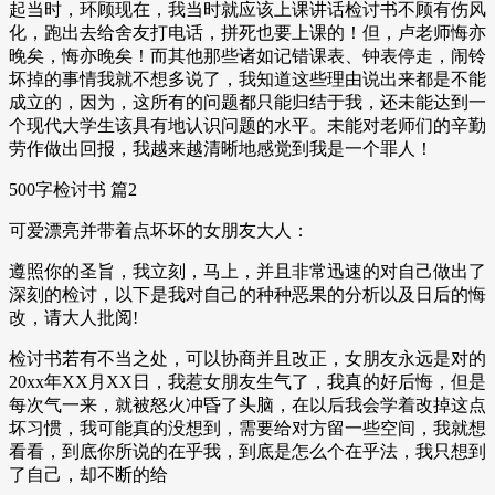
起当时，环顾现在，我当时就应该上课讲话检讨书不顾有伤风
化，跑出去给舍友打电话，拼死也要上课的！但，卢老师悔亦
晚矣，悔亦晚矣！而其他那些诸如记错课表、钟表停走，闹铃
坏掉的事情我就不想多说了，我知道这些理由说出来都是不能
成立的，因为，这所有的问题都只能归结于我，还未能达到一
个现代大学生该具有地认识问题的水平。未能对老师们的辛勤
劳作做出回报，我越来越清晰地感觉到我是一个罪人！
500字检讨书 篇2
可爱漂亮并带着点坏坏的女朋友大人：
遵照你的圣旨，我立刻，马上，并且非常迅速的对自己做出了
深刻的检讨，以下是我对自己的种种恶果的分析以及日后的悔
改，请大人批阅!
检讨书若有不当之处，可以协商并且改正，女朋友永远是对的
20xx年XX月XX日，我惹女朋友生气了，我真的好后悔，但是
每次气一来，就被怒火冲昏了头脑，在以后我会学着改掉这点
坏习惯，我可能真的没想到，需要给对方留一些空间，我就想
看看，到底你所说的在乎我，到底是怎么个在乎法，我只想到
了自己，却不断的给