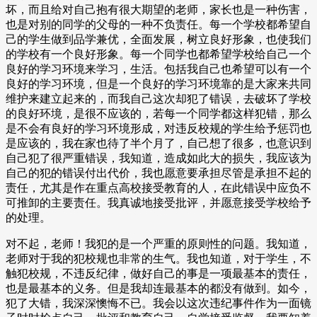
坏，而且给对自己抱有很大期望的老师，家长也是一种伤害，
也是对别的同学的父母的一种不负责任。每一个学校都希望自
己的学生做到品学兼优，全面发展，树立良好形象，也使我们
的学校有一个良好形象。每一个同学也都希望学校给自己一个
良好的学习环境来学习，生活。包括我自己也希望可以有一个
良好的学习环境，但是一个良好的学习环境靠的是大家来共同
维护来建立起来的，而我自己这次却犯了错误，去破坏了学校
的良好环境，是很不应该的，若每一个同学都这样犯错，那么
是不会有良好的学习环境形成，对违反校规的学生给予惩罚也
是应该的，我在家也待了半个月了，自己想了很多，也意识到
自己犯了很严重错误，我知道，造成如此大的损失，我应该为
自己的犯的错误付出代价，我也愿意要承担尽管是承担不起的
责任，尤其是作在重点高校接受教育的人，在此错误中应负不
可推卸的主要责任。我真诚地接受批评，并愿意接受学校给予
的处理。
对不起，老师！我犯的是一个严重的原则性的问题。我知道，
老师对于我的犯校规也非常的生气。我也知道，对于学生，不
触犯校规，不违反纪律，做好自己的事是一项最基本的责任，
也是最基本的义务。但是我却连最基本的都没有做到。如今，
犯了大错，我深深懊悔不已。我会以这次违纪事件作为一面镜