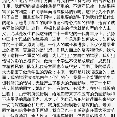
后的人生道路上找到了方向，对我的一生有无法用语言表达的
作用。我所犯的错误的性质是严重的。不遵守纪律，其结果损
害了多方利益，在同学里面造成极坏的影响。这种行为不仅影
响了自己，而且影响了同学，最重要的影响了为我们无私付出
的老师，违背了学生的职业道德和专心治学的精神、违背了诚
实守信的原则。这样一种极其错误的行为就是典型的个人主
义。尤其是发生在我这样的二十一世纪的一代青年身上。弘扬
中国中华民族的传统美德，这是一个关系到如何成人，如何成
才的一个重大原则问题。一个人的成长和进步，不仅仅是学业
上的提高，更重要的是思想、作风方面上的培养和锤炼。我忽
视了这样一个重要的问题，为此而犯了方向性的错误。我所犯
错误的影响是很坏的。做为一个学生不仅是成绩好、思想好，
在精神风貌、队纪礼仪等方面也应该很好，而由于我的错误，
大大损害了做为学生的形象；本来，老师是对我很器重的，然
而，我的错误深深地伤害了他们的心；我是一个普通的学生，
但我所犯的错误，无疑产生了很大的负面影响，带了一个坏
头；其他的同学，她们年轻、有朝气、有潜力，在她们成长的
过程中，由于我所犯错误，给她们带来了不应有的负面影响和
不应承受的思想压力。总之，们为自己所犯的错误而带来的这
一切而深感痛心和后悔。我所犯的错误教训是深刻的。老师，
同学都相信我并寄予厚望，我自己也一直感到责任重大不敢苟
且，认真学习，全力投入。但事实证明，仅仅是热情投入、刻