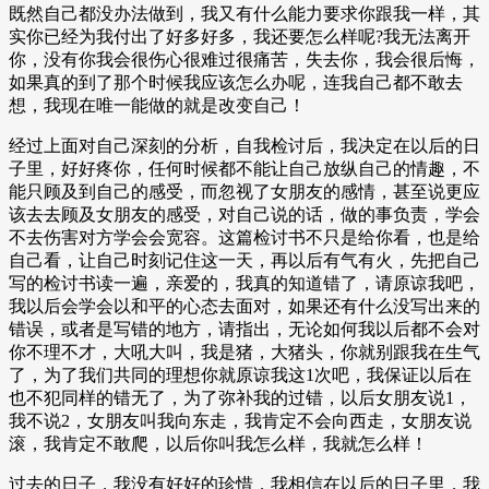
既然自己都没办法做到，我又有什么能力要求你跟我一样，其
实你已经为我付出了好多好多，我还要怎么样呢?我无法离开
你，没有你我会很伤心很难过很痛苦，失去你，我会很后悔，
如果真的到了那个时候我应该怎么办呢，连我自己都不敢去
想，我现在唯一能做的就是改变自己！
经过上面对自己深刻的分析，自我检讨后，我决定在以后的日
子里，好好疼你，任何时候都不能让自己放纵自己的情趣，不
能只顾及到自己的感受，而忽视了女朋友的感情，甚至说更应
该去去顾及女朋友的感受，对自己说的话，做的事负责，学会
不去伤害对方学会会宽容。这篇检讨书不只是给你看，也是给
自己看，让自己时刻记住这一天，再以后有气有火，先把自己
写的检讨书读一遍，亲爱的，我真的知道错了，请原谅我吧，
我以后会学会以和平的心态去面对，如果还有什么没写出来的
错误，或者是写错的地方，请指出，无论如何我以后都不会对
你不理不才，大吼大叫，我是猪，大猪头，你就别跟我在生气
了，为了我们共同的理想你就原谅我这1次吧，我保证以后在
也不犯同样的错无了，为了弥补我的过错，以后女朋友说1，
我不说2，女朋友叫我向东走，我肯定不会向西走，女朋友说
滚，我肯定不敢爬，以后你叫我怎么样，我就怎么样！
过去的日子，我没有好好的珍惜，我相信在以后的日子里，我