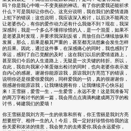
吗？你是我心中唯一不变美丽的神话。有了你的爱我还能祈求
什么？可是我却让你伤心。这充分说明，我在我们的爱情道路
上犯下的错误；这也说明，我应该深入检讨，以后决不能再次
让老婆伤心，有你的爱作动力还有什么我做不到？现在，我深
深感到，我是一个多么不懂得珍惜的人，是一个混蛋，如果不
是老婆及时发现，并要求我深刻反省，而放任自己继续放纵和
发展，那么，后果是极其严重的，甚至都无法想象会发生怎样
的后果。因此，通过这件事，在深感痛心的同时，我也感到了
幸运，感到了自己觉醒的及时，这在我们以后的爱情道路上，
甚至我们今后的人生道路上，无疑是一次关键的转折。所以，
在此，我在向我家小笨蛋做出检讨的同时，也向老婆你表示发
自内心的感谢。谢谢你能原谅我，原谅我刘方亮范下的错误，
说明你还是很爱很爱我的，同样爱我的一切，真的很谢谢你，
很感谢你能原谅我，让我继续拥有你，让我继续开心快乐起
来！王雪丽，爱雪一生，一生爱雪，永远不变！这是我准备写
的两万字检讨书的第一篇，我会用点点滴滴构建成两万字的检
讨书，铸建我们的爱墙！
你王雪丽是我刘方亮一生的依靠和所有，你王雪丽是我刘方亮
想要想守、相伴一生的人！今后，我一定好好珍惜你给我的这
份关爱和浓浓的情意，我会努力的去疼爱你,我会永远爱你，