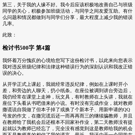
第三，关于我的人缘不好。我今后应该积极地改善自己与班级
同学的关心，积极参加班级活动，与同学之间友爱互助。有什
么问题和情况都做到与同学们分享，最大程度上减少我的错误
几率。
此致：
检讨书500字 第4篇
我怀着万分愧疚的心境给您写下这份检讨书，以此来向您表示
我对违反班级纪律和法律这种错误行为的深刻认识和我改正错
误的决心。
从开学正式上课起，我就经常违反纪律，例如在上课时开小
差，和旁边的人聊天，扔小纸条。在座位被调到讲台旁边后，
我仍经常在课堂上走神，玩文具，有时教师在上头讲，我就在
座位下头看从书吧借来的小说。有时没有完成作业，就对教师
撒谎说自我做了但本子掉了或换了个新本子、用新申请的QQ
号发的作文，在撒完谎后还一而再再而三的继续骗教师，并且
在教师给了我机会后还根本不回家补作业，第二天教师没有提
起就以为教师已经忘了，完全没有感觉到这是教师给我的机会
而不是教师真的相信了我的谎言。最近，我还由于一个同学在