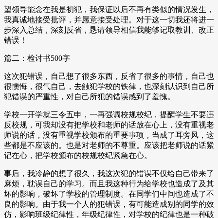
望领导能念在我是初犯，我保证以后不再有类似的情况发生，
我真诚地接受批评，并愿意接受处理。对于这一切我还将进一
步深入总结，深刻反省，恳请领导相信我能够记取教训、改正
错误！
篇二：检讨书500字
这次犯错误，自己想了很多东西，反省了很多的事情，自己也
很懊悔，很气自己，去触犯学校的铁律，也深刻认识到自己所
犯错误的严重性，对自己所犯的错误感到了羞愧。
学校一开学就三令五申，一再强调校规校纪，提醒学生不要违
反校规，可我却没有把学校和老师的话放在心上，没有重视老
师说的话，没有重视学校颁布的重要事项，当成了耳旁风，这
些都是不应该的。也是对老师的不尊重。应该把老师说的话紧
记在心，把学校颁布的校规校纪紧急在心。
事后，我冷静的想了很久，我这次犯的错误不仅给自己带来了
麻烦，耽误自己的学习。而且我这种行为给学校也造成了及其
坏的影响，破坏了学校的管理制度。在同学们中间也造成了不
良的影响。由于我一个人的犯错误，有可能造成别的同学的效
仿，影响班级纪律性，年级纪律性，对学校的纪律也是一种破