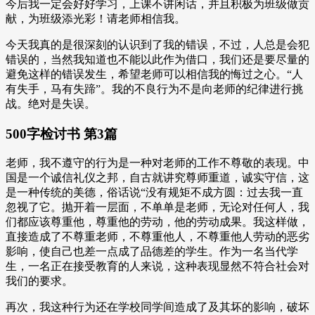
今后我一定会好好学习，上课不讲闲话，并且积极为班级做贡
献，为班级添光彩！请老师相信我。
今天我真的是很深刻的认识到了我的错误，不过，人总是会犯
错误的，当然我知道也不能以此作为借口，我们还是要尽量的
避免这样的错误发生，希望老师可以相信我的悔过之心。“人
有失手，马有失蹄”。我的不良行为不是向老师的纪律进行挑
战。绝对是失误。
500字检讨书 第3篇
老师，我不遵守的行为是一种对老师的工作不尊敬的表现。中
国是一个诚信礼仪之邦，自古就讲究尊师重道，诚实守信，这
是一种传统的美德，俗话说“没有规矩不成方圆：过去我一直
忽视了它。抛开着一层面，不单单是老师，无论对任何人，我
们都应该尊重他，尊重他的劳动，他的劳动成果。我这样做，
直接造成了不尊重老师，不尊重他人，不尊重他人劳动的恶劣
影响，使自己也差一点成了品德差的学生。作为一名当代学
生，一名正在接受教育的人来说，这种表现显然不符合社会对
我们的要求。
再次，我这种行为还在学校同学间造成了及其坏的影响，破坏