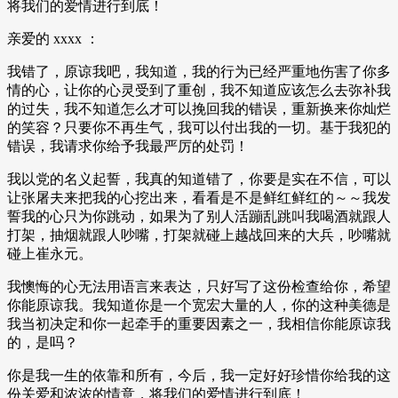
将我们的爱情进行到底！
亲爱的 xxxx ：
我错了，原谅我吧，我知道，我的行为已经严重地伤害了你多
情的心，让你的心灵受到了重创，我不知道应该怎么去弥补我
的过失，我不知道怎么才可以挽回我的错误，重新换来你灿烂
的笑容？只要你不再生气，我可以付出我的一切。基于我犯的
错误，我请求你给予我最严厉的处罚！
我以党的名义起誓，我真的知道错了，你要是实在不信，可以
让张屠夫来把我的心挖出来，看看是不是鲜红鲜红的～～我发
誓我的心只为你跳动，如果为了别人活蹦乱跳叫我喝酒就跟人
打架，抽烟就跟人吵嘴，打架就碰上越战回来的大兵，吵嘴就
碰上崔永元。
我懊悔的心无法用语言来表达，只好写了这份检查给你，希望
你能原谅我。我知道你是一个宽宏大量的人，你的这种美德是
我当初决定和你一起牵手的重要因素之一，我相信你能原谅我
的，是吗？
你是我一生的依靠和所有，今后，我一定好好珍惜你给我的这
份关爱和浓浓的情意，将我们的爱情进行到底！