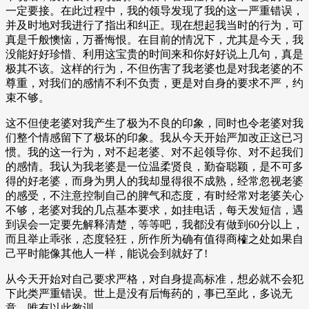
一定要接。在此过程中，我的领导发现了我的这一严重错误，
并及时地对我进行了指出和纠正。现在想起我当时的行为，可
真是千般懊恼，万番悔恨。在目前的情况下，尤其是今天，我
没能好好珍惜、利用这宝贵的时间来和你好好说上几句，真是
极其不该。这样的行为，不但伤害了我老婆也是对我老婆的不
尊重，对我们的感情不利不负责，更是对自身的要求不严，约
束不够。
这不但使老婆对我产生了极为不良的印象，同时也令老婆对我
们整个情感留下了极坏的印象。我从今天开始严加改正这已习
惯。我的这一行为，对不起老婆、对不起领导你、对不起我们
的感情。我认为我老婆是一位温柔贤良，勤奋聪颖，是不可多
得的好老婆，而身为男人的我却显得很不成熟，经常忽视老婆
的感受，不注意控制自己的脾气和态度，有时经常对老婆关心
不够，老婆对我的几点基本要求，如挂电话，每天发短信，遇
到误会一定要先解释清楚，等等吧，我都没有做到60分以上，
而且举止乖张，态度轻狂，所作所为确有值得商榷之处如果自
己平时能像其他人一样，能说会到就好了!
从今天开始对自己要求严格，对自身提高标准，想必就不会犯
下此类严重错误。世上是没有后悔药的，事已至此，多说无
意，唯有以此教训