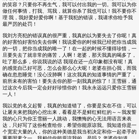
的笑容？只要你不再生气，我可以付出我的一切。我可以为你
做任何事情，打我、骂我，就算你杀了我也可以！我不要你不
理 我，我好爱好爱你啊！基于我犯的错误，我请求你给予我
最严厉的处罚！
我刘方亮犯的错误真的很严重，我真的以为要失去了你呢！真
的好害怕好害怕失去你啊！我说爱你的时候我已经把你当成我
的一切，把你当成我的唯一了！在一起的时候不懂得珍惜，一
旦要失去了就非常的痛苦，人啊！老婆，那天我真的喝多了，
吐了那么多，你说我说的话 我现在还一点印象都没有呢！真
的感觉自己好可恶，怎么会那么心大呢！老婆在担心我，而我
确在忽忽睡觉！没心没肺啊！这次我真的知道事情的严重了，
前所未有的害怕！要失去你的那一刻我真的惊了！王雪丽，通
过这次今后我一定会好好珍惜你的！我永永远远只爱你王雪丽
一人！
我以党的名义起誓，我真的知道错了，你要是实在不信，可以
让屠夫来把我的心挖出来，看看是不是鲜红鲜红的～～我发誓
我的心只为你王雪丽一人跳动，我懊悔的心无法用语言来表
达，只好写了这份检查给你，希望你能原谅我。我知道你是一
个宽宏大量的人，你的这种美德是我当初决定和你一起牵手的
重要因素之一，我相信你能原谅我的，是吗？ 老婆你知道