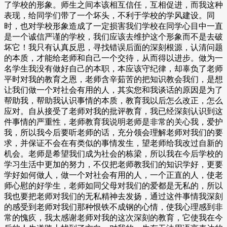
了学校的形象。师生之间本该相互信任，互相促进，而我这种
表现，给同学们带了一个坏头，不利于学校的学风建设。同
时，也对学校形象造成了一定损害我们学校在同学心目中一直
是一个诚信严谨的学校，我们应该去维护这个形象而不是去破
坏它！我只有认真反思，寻找错误后面的深刻根源，认清问题
的本质，才能给老师和自己一个交待，从而得以进步。做为一
名学生我没有做好自己的本职，本应该守纪律，却辜负了老师
平时对我的教育之恩，老师含辛茹苦的把知识教会我们，是想
让我们做一个对社会有用的人，其实您和我谈话的原因是为了
帮助我，帮助我认识事情的本质，教育我以后怎么改正，怎么
应对。自从接受了老师对我的批评教育，我已经深刻认识到这
件事情的严重性，老师教育我说明老师是非常的关心我，爱护
我，所以我今后要听老师的话，充分领会理解老师对我们的要
求，并保证不会在有类似的事情发生，望老师给我改过自新的
机会。老师是希望我们成为社会的栋梁，所以我在今后学校的
学习生活中更加的努力，不仅把老师教我们的知识学好，更要
学好如何做人，做一个对社会有用的人，一个正直的人，使老
师心慰的好学生，老师如同父母对我们的爱都是无私的，所以
我也要把老师对我们的无私精神去发扬，通过这件事情我深刻
的感受到老师对我们那种恨铁不成钢的心情，使我心理感到非
常的愧疚，我太感谢老师对我的这次深刻的教育，它使我在今