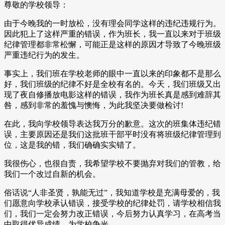
尊敬的学校领导：
由于今晚我的一时放松，没有理会同学这样的违纪违规行为。
因此犯上了这样严重的错误，作为班长，我一直以来对于班级
纪律管理都非常松懈，可能正是这样的原因才导致了今晚班级
严重违纪行为的发生。
事实上，我们班在学校老师的眼中一直以来的印象都不是那么
好，我们班级的纪律不好是全校有名的。今天，我们班级又出
现了夜自修播放电影这样的错误，我作为班长真是感到难辞其
咎，感到非常的羞愧与懊悔，为此我坚决要做检讨!
在此，我向学校领导表达我万分的歉意。这次的班集体违纪错
误，主要原因还是我们这批班干部平时没有将班级纪律管理到
位，这是我的错，我们确确实实错了。
我很伤心，也很自责，我希望学校不要抛弃对我们的管教，给
我们一个改过自新的机会。
俗话说“人非圣贤，孰能无过”，我知道学校是充满母爱的，我
们愿意向学校承认错误，接受学校的纪律处罚，请学校相信我
们，我们一定会努力改正错误，今后努力认真学习，在高考当
中取得优异成绩，为学校争光。