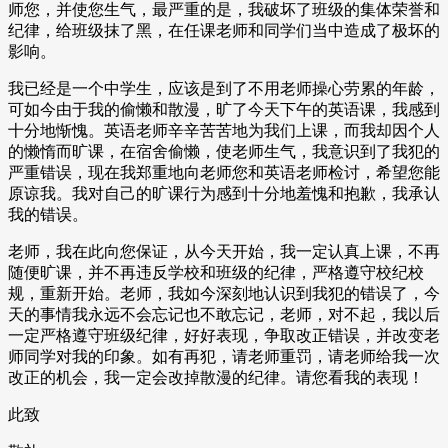
师您，并使您生气，最严重的是，我破坏了班级的集体荣誉和
纪律，给班级抹了黑，在任课老师和同学们当中造成了极坏的
影响。
我已经是一个中学生，应该是到了不用老师操心劳累的年龄，
可如今由于我的偷懒和散漫，旷了今天下午的英语课，我感到
十分地惭愧。英语老师辛辛苦苦地为我们上课，而我却因个人
的懒惰而旷课，在宿舍偷懒，使老师生气，我意识到了我犯的
严重错误，现在我郑重地向老师您和英语老师检讨，希望您能
原谅我。我对自己的旷课行为感到十分地羞愧和抱歉，我承认
我的错误。
老师，我在此向您保证，从今天开始，我一定认真上课，不再
随便旷课，并不再违反学校和班级的纪律，严格遵守校纪校
规，重新开始。老师，我如今深刻地认识到我犯的错误了，今
天的事情我永远不会忘记也不敢忘记，老师，对不起，我以后
一定严格遵守班级纪律，好好表现，争取改正错误，并改变老
师同学对我的印象。如有再犯，请老师重罚，请老师给我一次
改正的机会，我一定会改掉散漫的纪律。请您看我的表现！
此致