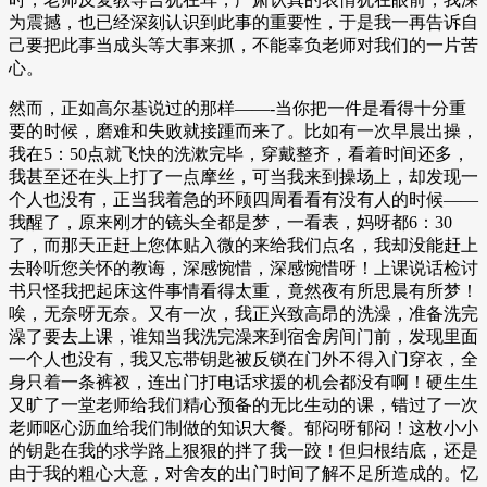
为震撼，也已经深刻认识到此事的重要性，于是我一再告诉自
己要把此事当成头等大事来抓，不能辜负老师对我们的一片苦
心。
然而，正如高尔基说过的那样——-当你把一件是看得十分重
要的时候，磨难和失败就接踵而来了。比如有一次早晨出操，
我在5：50点就飞快的洗漱完毕，穿戴整齐，看着时间还多，
我甚至还在头上打了一点摩丝，可当我来到操场上，却发现一
个人也没有，正当我着急的环顾四周看看有没有人的时候——
我醒了，原来刚才的镜头全都是梦，一看表，妈呀都6：30
了，而那天正赶上您体贴入微的来给我们点名，我却没能赶上
去聆听您关怀的教诲，深感惋惜，深感惋惜呀！上课说话检讨
书只怪我把起床这件事情看得太重，竟然夜有所思晨有所梦！
唉，无奈呀无奈。又有一次，我正兴致高昂的洗澡，准备洗完
澡了要去上课，谁知当我洗完澡来到宿舍房间门前，发现里面
一个人也没有，我又忘带钥匙被反锁在门外不得入门穿衣，全
身只着一条裤衩，连出门打电话求援的机会都没有啊！硬生生
又旷了一堂老师给我们精心预备的无比生动的课，错过了一次
老师呕心沥血给我们制做的知识大餐。郁闷呀郁闷！这枚小小
的钥匙在我的求学路上狠狠的拌了我一跤！但归根结底，还是
由于我的粗心大意，对舍友的出门时间了解不足所造成的。忆