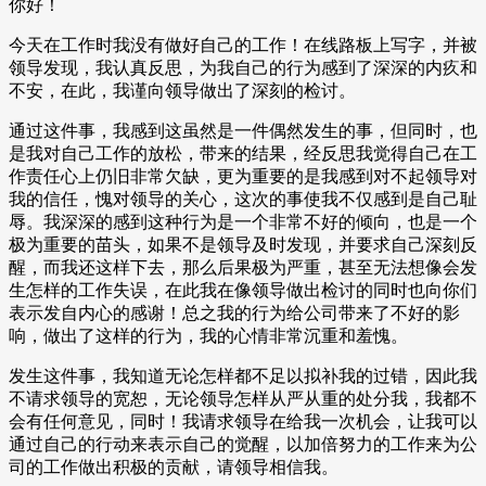
你好！
今天在工作时我没有做好自己的工作！在线路板上写字，并被
领导发现，我认真反思，为我自己的行为感到了深深的内疚和
不安，在此，我谨向领导做出了深刻的检讨。
通过这件事，我感到这虽然是一件偶然发生的事，但同时，也
是我对自己工作的放松，带来的结果，经反思我觉得自己在工
作责任心上仍旧非常欠缺，更为重要的是我感到对不起领导对
我的信任，愧对领导的关心，这次的事使我不仅感到是自己耻
辱。我深深的感到这种行为是一个非常不好的倾向，也是一个
极为重要的苗头，如果不是领导及时发现，并要求自己深刻反
醒，而我还这样下去，那么后果极为严重，甚至无法想像会发
生怎样的工作失误，在此我在像领导做出检讨的同时也向你们
表示发自内心的感谢！总之我的行为给公司带来了不好的影
响，做出了这样的行为，我的心情非常沉重和羞愧。
发生这件事，我知道无论怎样都不足以拟补我的过错，因此我
不请求领导的宽恕，无论领导怎样从严从重的处分我，我都不
会有任何意见，同时！我请求领导在给我一次机会，让我可以
通过自己的行动来表示自己的觉醒，以加倍努力的工作来为公
司的工作做出积极的贡献，请领导相信我。