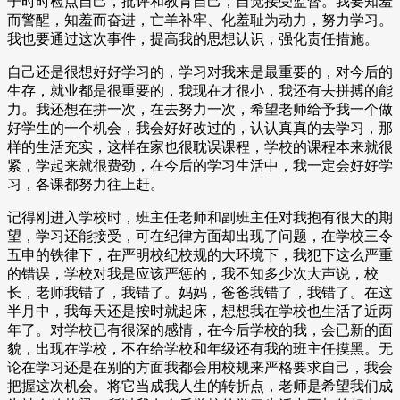
子时时检点自己，批评和教育自己，自觉接受监督。我要知羞
而警醒，知羞而奋进，亡羊补牢、化羞耻为动力，努力学习。
我也要通过这次事件，提高我的思想认识，强化责任措施。
自己还是很想好好学习的，学习对我来是最重要的，对今后的
生存，就业都是很重要的，我现在才很小，我还有去拼搏的能
力。我还想在拼一次，在去努力一次，希望老师给予我一个做
好学生的一个机会，我会好好改过的，认认真真的去学习，那
样的生活充实，这样在家也很耽误课程，学校的课程本来就很
紧，学起来就很费劲，在今后的学习生活中，我一定会好好学
习，各课都努力往上赶。
记得刚进入学校时，班主任老师和副班主任对我抱有很大的期
望，学习还能接受，可在纪律方面却出现了问题，在学校三令
五申的铁律下，在严明校纪校规的大环境下，我犯下这么严重
的错误，学校对我是应该严惩的，我不知多少次大声说，校
长，老师我错了，我错了。妈妈，爸爸我错了，我错了。在这
半月中，我每天还是按时就起床，想想我在学校也生活了近两
年了。对学校已有很深的感情，在今后学校的我，会已新的面
貌，出现在学校，不在给学校和年级还有我的班主任摸黑。无
论在学习还是在别的方面我都会用校规来严格要求自己，我会
把握这次机会。将它当成我人生的转折点，老师是希望我们成