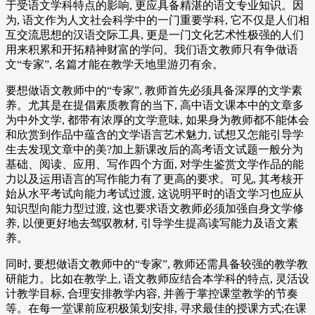
于受语文学科特点的影响, 更应具备精湛的语文专业知识。因
为, 语文作为人文社会科学中的一门重要学科, 它不仅是人们相
互交流思想的汉语交际工具, 更是一门文化艺术性极强的人们
用来积累和开拓精神财富的学问。我们语文教师只有争做语
文“专家”, 名篇才能在教学天地里游刃有余。
要想做语文教师中的“专家”, 教师首先必须具备深厚的文学素
养。尤其是在提倡素质教育的当下, 高中语文课本中的文章多
为中外文学, 都带有浓厚的文学意味, 如果身为教师都不能体会
和欣赏到作品中蕴含的文学语言艺术魅力, 试想又怎能引导学
生去发现文章中的美?加上新课改后的高考语文试题一般分为
基础、阅读、应用、写作四个方面, 对学生鉴赏文学作品的能
力以及运用语言的写作能力有了更高的要求。可见, 其考核开
始从水平考试向能力考试过渡, 这说明平时的语文学习也应从
知识型向能力型过渡, 这也要求语文教师必须加强自身文学修
养, 以便更好地去驾驭教材, 引导学生提高读写能力及语文素
养。
同时, 要想做语文教师中的“专家”, 教师还需具备较强的教学教
研能力。比如在教学上, 语文教师应结合本学科的特点, 灵活设
计教学目标, 合理安排教学内容, 并善于掌控课堂教学的节奏
等。在每一堂课前应积极策划安排, 寻求最佳的授课方式;在课