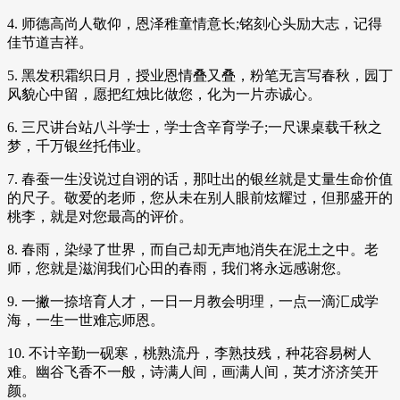
4. 师德高尚人敬仰，恩泽稚童情意长;铭刻心头励大志，记得
佳节道吉祥。
5. 黑发积霜织日月，授业恩情叠又叠，粉笔无言写春秋，园丁
风貌心中留，愿把红烛比做您，化为一片赤诚心。
6. 三尺讲台站八斗学士，学士含辛育学子;一尺课桌载千秋之
梦，千万银丝托伟业。
7. 春蚕一生没说过自诩的话，那吐出的银丝就是丈量生命价值
的尺子。敬爱的老师，您从未在别人眼前炫耀过，但那盛开的
桃李，就是对您最高的评价。
8. 春雨，染绿了世界，而自己却无声地消失在泥土之中。老
师，您就是滋润我们心田的春雨，我们将永远感谢您。
9. 一撇一捺培育人才，一日一月教会明理，一点一滴汇成学
海，一生一世难忘师恩。
10. 不计辛勤一砚寒，桃熟流丹，李熟技残，种花容易树人
难。幽谷飞香不一般，诗满人间，画满人间，英才济济笑开
颜。