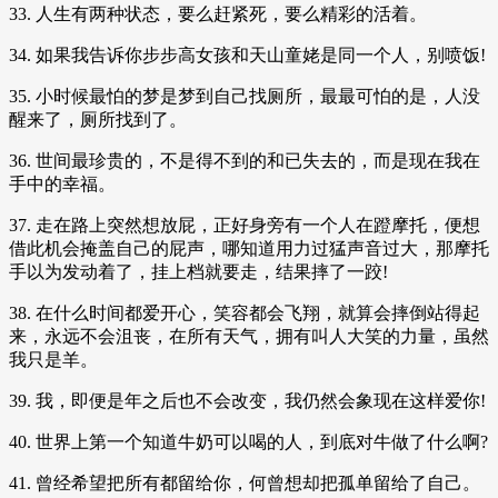
33. 人生有两种状态，要么赶紧死，要么精彩的活着。
34. 如果我告诉你步步高女孩和天山童姥是同一个人，别喷饭!
35. 小时候最怕的梦是梦到自己找厕所，最最可怕的是，人没
醒来了，厕所找到了。
36. 世间最珍贵的，不是得不到的和已失去的，而是现在我在
手中的幸福。
37. 走在路上突然想放屁，正好身旁有一个人在蹬摩托，便想
借此机会掩盖自己的屁声，哪知道用力过猛声音过大，那摩托
手以为发动着了，挂上档就要走，结果摔了一跤!
38. 在什么时间都爱开心，笑容都会飞翔，就算会摔倒站得起
来，永远不会沮丧，在所有天气，拥有叫人大笑的力量，虽然
我只是羊。
39. 我，即便是年之后也不会改变，我仍然会象现在这样爱你!
40. 世界上第一个知道牛奶可以喝的人，到底对牛做了什么啊?
41. 曾经希望把所有都留给你，何曾想却把孤单留给了自己。