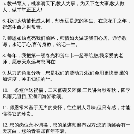
5. 教书育人，桃李满天下;教人为事，为天下之大事;教人做
人，做堂堂正正人!
6. 我们从幼苗长成大树，却永远是您的学生。在您花甲之年，
祝您生命之树常青。
7. 师恩如烛点亮我们前路，师情如火温暖我们心房。诤诤教
诲，永记于心;言传身教，铭记一生。
8. 每年，我把第一缕春光和贺年卡一起寄给您;我亲爱的老
师，愿春天永远与您同在!
9. 从力的角度分析，您是我们的源动力;我们会用更快更强的
加速度，冲击知识的**。
10. 一条短信送祝福，二来低碳又环保;三尺讲台献春秋，四季
风雨无阻挡;五湖四海皆歌颂。
11. 师恩常常基于无声的关怀，往往耐人寻味;但只有感，才能
懂得它的珍贵。
12. 您的岗位永不调换，您的足迹却遍布四方;您的两鬓会有一
天斑白，您的青春却百年不衰。