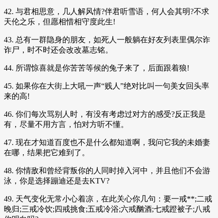
42. 与君相思意，几人解风情?伴君听雪语，何人会其明?不求
天伦之乐，但愿相惜相守度此生!
43. 总有一群隐身的朋友，如死人一般躺在好友列表里偶尔诈
诈尸，时不时还会改改墓志铭。
44. 所谓惊喜就是你苦苦等候的兔子来了，后面跟着狼!
45. 如果你在大街上大吼一声“贱人”绝对比叫一句美女回头率
来的高!
46. 你们每次骂别人时，有没有考虑过对方的感受?反正我是
有，尽量不用方言，怕对方听不懂。
47. 现在才知道百度也不是什么都知道啊，我问它我的未婚妻
在哪，结果把它难到了。
48. 你情敌和曾经背叛你的人同时掉入河中，并且他们不会游
泳，你是选择蹦迪还是去KTV?
49. 天气变化无常小心着凉，在此关心你几句：要一戒**;二戒
晚归;三戒冷饮;四戒挑食;五戒冷浴;六戒酗酒;七戒蹬被子;八戒