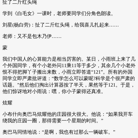
扯了二斤红头绳
学到《白毛女》一课时，老师要同学们分角色朗读。
刘星(杨白劳)：扯了二斤红头绳，给我喜儿扎起来……
老师：又不是包木乃伊……
蒙
我们中国人的心算能力是相当厉害的。某日，小雨班上来了几
个外国同学，有个小老外问11乘11等于多少，其余几个小老外
恨不得把脚丫子搬出来数，小雨立即答道“121”。所有的外国
同学立即严肃批评道：“数学怎么可以蒙呢?科学是个很严肃的
话题。”然后他们掏出计算器按了半天，果然等于121。于是，
他们惊讶地对小雨说：嘿，你小子蒙得还真准。
炫耀
小布什向奥巴马炫耀他的庄园很大很大。他说：“如果我开车
绕我的庄园一圈，那得需要一个星期的时间。”
奥巴马同情地说：“是啊，我也有过那么一辆破车。”