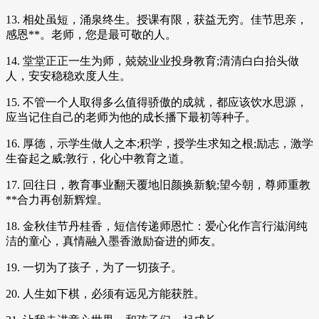
13. 相处虽短，涌泉终生。授课有限，获益无穷。佳节思亲，
感恩**。老师，您是最可敬的人。
14. 堂堂正正一生为师，兢兢业业投身教育;清清白白抬头做
人，安安稳稳欢度人生。
15. 不管一个人取得多么值得骄傲的成就，都应该饮水思源，
应当记住自己的老师为他的成长播下最初等种子。
16. 厚德，示学生做人之本;积学，授学生求知之根;励志，激学
生奋起之威;敦行，化心中教育之道。
17. 回往日，教育事业翻天覆地旧颜换新貌;望今朝，尊师重教
**合力再创新辉煌。
18. 金秋佳节丹桂香，短信传递师恩忙：爱心化作言行滋润纯
洁的童心，真情融入墨香激励奋进的师友。
19. 一切为了孩子，为了一切孩子。
20. 人生如下棋，必须有远见方能获胜。