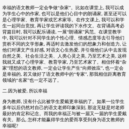
幸福的语文教师一定会争做“杂家”。比如在课堂上, 我可以成
为学生心中的作家, 也可以是他们心目中的朗诵家, 甚至还可以
是心理学家、教育学家或艺术家等。在作文课上, 我可以和学
生一起同台竞技, 再让学生评读我的下水作文。在背诵高考必
背篇目时, 我可以配乐诵读, 一展“朗诵家”风范。在课堂教学
中, 我可以针对不同学生的个性心理、情感态度等去引导他们
赏析不同的文学形象, 再适时去激发他们的想象力和创造力, 让
他们对课文产生好感, 对语文心生热爱, 并引领他们从中去发现
自然之美、社会生活之美、人类心灵之美, 乃至艺术之美, 这样
我就又成了心理学家、教育学家, 乃至艺术家了。相信怀着“杂
家”理想的语文教师, 一定会让学生产生“向师效应”, 也一定会
是幸福的, 若又做好了语文教师中的“专家”, 那我相信距离教育
领域的“名家”也一定不远了。
二.因为被爱, 所以幸福
身为教师, 没有什么比被学生爱戴更幸福的了。如果一位学生
多年以后仍然对自己的语文老师印象深刻, 那这无疑是对老师
最好的肯定和记念。而我的幸福正与被一届又一届的学生爱戴
有关。那么, 怎样才能赢得学生的爱而享受到身为语文教师的
幸福呢?