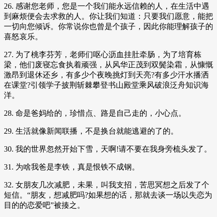
26. 感谢您老师，您是一个我们能永远信赖的人，在生活中遇
到麻烦便会去求救的人。你让我们知道：只要我们愿意，能把
一切向您倾诉。你常说你也曾是个孩子，因此你能理解孩子的
喜怒哀乐。
27. 为了桃李芬芳，老师们呕心沥血挂肚牵肠，为了培育栋
梁，他们废寝忘食执着顽强，从风华正茂到双鬓染霜，从慷慨
激昂到退休还乡，有多少个夜晚挑灯到天亮?有多少汗水播洒
在课堂?引领学子披荆斩棘攀登书山殿堂乘风破浪泛舟知识海
洋。
28. 命是爸妈给的，珍惜点、路是自己走的，小心点。
29. 生活就像新闻联播，不是换台就能逃避的了的。
30. 我的世界忽然开始下雪，天啊!请不要在我身旁梳头发了。
31. 为啥我爸是李铁，真是恨铁不成钢。
32. 女朋友几次减肥，未果，叫我支招，苦思冥想之后发了个
短信。“朋友，想减肥吗?如果想的话，那就去谈一场以失恋为
目的的恋爱吧”被揍之。