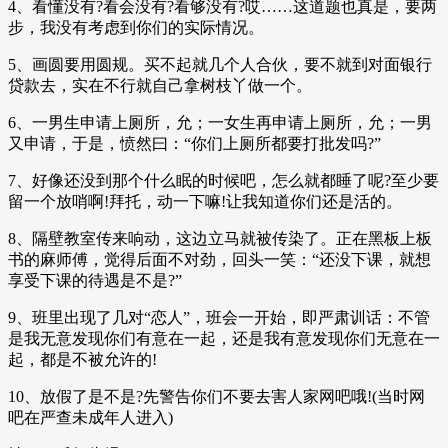
4、看懂没有?看会没有?看够没有?哎……这道题也真是，要两
步，我没有考虑到你们的实际情况。
5、画圆要用圆规。买不起就几个人合伙，要不就到对面银行
贷款去，实在不行就自己拿树枝丫做一个。
6、一男生申请上厕所，允；一女生再申请上厕所，允；一男
又申请，于是，愤然曰：“你们上厕所都要打批发吗?”
7、好像还没到那个什么眠的时候吧，怎么就都睡了呢?至少要
留一个放哨啊!拜托，动一下嘛!让我知道你们还是活的。
8、隔壁教室传来响动，这边立马就被传染了。正在黑板上板
书的麻师傅，觉得后面不对劲，回头一笑：“还没下课，就想
享受下课的待遇是不是?”
9、班里出现了几对“恋人”，班会一开始，即严肃训话：不管
是我无意发现你们有意在一起，还是我有意发现你们无意在一
起，都是不被允许的!
10、放假了是不是?先警告你们不要去害人家网吧哦!(当时网
吧在严查未成年人进入)