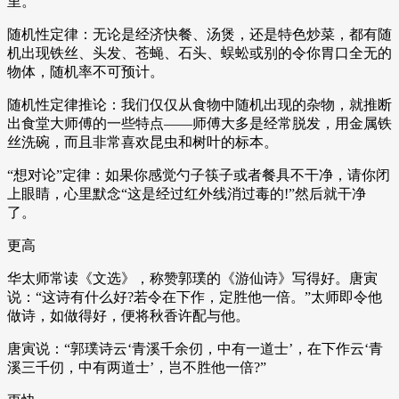
里。
随机性定律：无论是经济快餐、汤煲，还是特色炒菜，都有随
机出现铁丝、头发、苍蝇、石头、蜈蚣或别的令你胃口全无的
物体，随机率不可预计。
随机性定律推论：我们仅仅从食物中随机出现的杂物，就推断
出食堂大师傅的一些特点——师傅大多是经常脱发，用金属铁
丝洗碗，而且非常喜欢昆虫和树叶的标本。
“想对论”定律：如果你感觉勺子筷子或者餐具不干净，请你闭
上眼睛，心里默念“这是经过红外线消过毒的!”然后就干净
了。
更高
华太师常读《文选》，称赞郭璞的《游仙诗》写得好。唐寅
说：“这诗有什么好?若令在下作，定胜他一倍。”太师即令他
做诗，如做得好，便将秋香许配与他。
唐寅说：“郭璞诗云‘青溪千余仞，中有一道士’，在下作云‘青
溪三千仞，中有两道士’，岂不胜他一倍?”