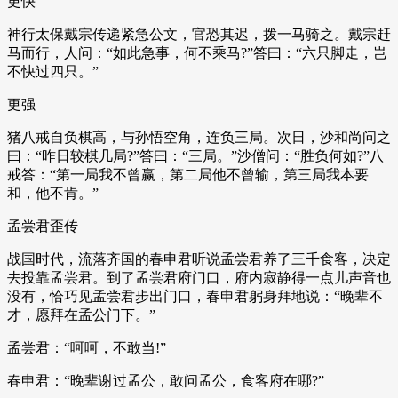
更快
神行太保戴宗传递紧急公文，官恐其迟，拨一马骑之。戴宗赶
马而行，人问：“如此急事，何不乘马?”答曰：“六只脚走，岂
不快过四只。”
更强
猪八戒自负棋高，与孙悟空角，连负三局。次日，沙和尚问之
曰：“昨日较棋几局?”答曰：“三局。”沙僧问：“胜负何如?”八
戒答：“第一局我不曾赢，第二局他不曾输，第三局我本要
和，他不肯。”
孟尝君歪传
战国时代，流落齐国的春申君听说孟尝君养了三千食客，决定
去投靠孟尝君。到了孟尝君府门口，府内寂静得一点儿声音也
没有，恰巧见孟尝君步出门口，春申君躬身拜地说：“晚辈不
才，愿拜在孟公门下。”
孟尝君：“呵呵，不敢当!”
春申君：“晚辈谢过孟公，敢问孟公，食客府在哪?”