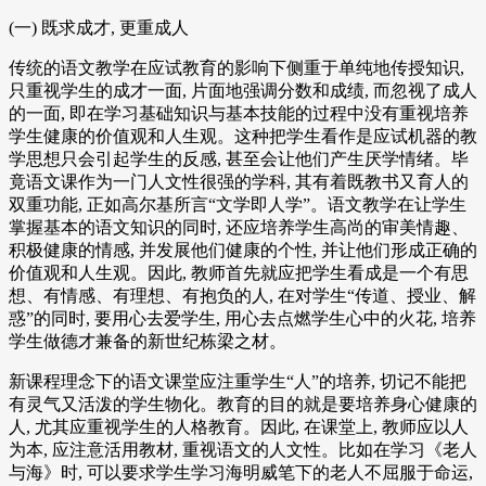
(一) 既求成才, 更重成人
传统的语文教学在应试教育的影响下侧重于单纯地传授知识,
只重视学生的成才一面, 片面地强调分数和成绩, 而忽视了成人
的一面, 即在学习基础知识与基本技能的过程中没有重视培养
学生健康的价值观和人生观。这种把学生看作是应试机器的教
学思想只会引起学生的反感, 甚至会让他们产生厌学情绪。毕
竟语文课作为一门人文性很强的学科, 其有着既教书又育人的
双重功能, 正如高尔基所言“文学即人学”。语文教学在让学生
掌握基本的语文知识的同时, 还应培养学生高尚的审美情趣、
积极健康的情感, 并发展他们健康的个性, 并让他们形成正确的
价值观和人生观。因此, 教师首先就应把学生看成是一个有思
想、有情感、有理想、有抱负的人, 在对学生“传道、授业、解
惑”的同时, 要用心去爱学生, 用心去点燃学生心中的火花, 培养
学生做德才兼备的新世纪栋梁之材。
新课程理念下的语文课堂应注重学生“人”的培养, 切记不能把
有灵气又活泼的学生物化。教育的目的就是要培养身心健康的
人, 尤其应重视学生的人格教育。因此, 在课堂上, 教师应以人
为本, 应注意活用教材, 重视语文的人文性。比如在学习《老人
与海》时, 可以要求学生学习海明威笔下的老人不屈服于命运,