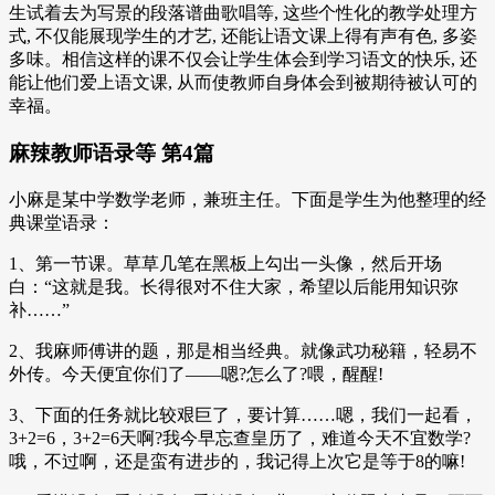
生试着去为写景的段落谱曲歌唱等, 这些个性化的教学处理方
式, 不仅能展现学生的才艺, 还能让语文课上得有声有色, 多姿
多味。相信这样的课不仅会让学生体会到学习语文的快乐, 还
能让他们爱上语文课, 从而使教师自身体会到被期待被认可的
幸福。
麻辣教师语录等 第4篇
小麻是某中学数学老师，兼班主任。下面是学生为他整理的经
典课堂语录：
1、第一节课。草草几笔在黑板上勾出一头像，然后开场
白：“这就是我。长得很对不住大家，希望以后能用知识弥
补……”
2、我麻师傅讲的题，那是相当经典。就像武功秘籍，轻易不
外传。今天便宜你们了——嗯?怎么了?喂，醒醒!
3、下面的任务就比较艰巨了，要计算……嗯，我们一起看，
3+2=6，3+2=6天啊?我今早忘查皇历了，难道今天不宜数学?
哦，不过啊，还是蛮有进步的，我记得上次它是等于8的嘛!