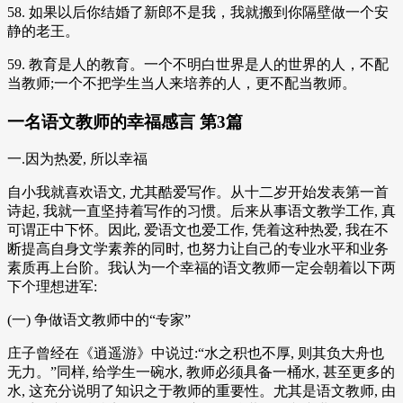
58. 如果以后你结婚了新郎不是我，我就搬到你隔壁做一个安
静的老王。
59. 教育是人的教育。一个不明白世界是人的世界的人，不配
当教师;一个不把学生当人来培养的人，更不配当教师。
一名语文教师的幸福感言 第3篇
一.因为热爱, 所以幸福
自小我就喜欢语文, 尤其酷爱写作。从十二岁开始发表第一首
诗起, 我就一直坚持着写作的习惯。后来从事语文教学工作, 真
可谓正中下怀。因此, 爱语文也爱工作, 凭着这种热爱, 我在不
断提高自身文学素养的同时, 也努力让自己的专业水平和业务
素质再上台阶。我认为一个幸福的语文教师一定会朝着以下两
下个理想进军:
(一) 争做语文教师中的“专家”
庄子曾经在《逍遥游》中说过:“水之积也不厚, 则其负大舟也
无力。”同样, 给学生一碗水, 教师必须具备一桶水, 甚至更多的
水, 这充分说明了知识之于教师的重要性。尤其是语文教师, 由