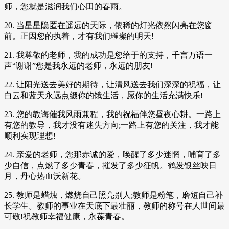
师，您就是滋润我们心田的春雨。
20. 当星星隐匿在遥远的天际，依稀的灯光依然闪亮在您窗
前。正因您的执着，才有我们璀璨的明天!
21. 我尊敬的老师，我的成功是您给于的支持，千言万语一
声“谢谢”您是我永远的老师，永远的朋友!
22. 让阳光送去美好的期待，让清风送去我们深深的祝福，让
白云和蓝天永远点缀你的饿生活，愿你的生活充满快乐!
23. 您的教诲催我风雨兼程，我的祝福伴您昼夜心耕。一路上
有您的教导，我才没有迷失方向;一路上有您的关注，我才能
顺利实现理想!
24. 亲爱的老师，您那赤诚的爱，唤醒了多少迷惘，哺育了多
少自信，点燃了多少青春，摧发了多少征帆。鹤发银丝映日
月，丹心热血沃新花。
25. 教师是蜡烛，燃烧自己照亮别人;教师是粉笔，磨短自己补
长学生。教师的事业在天底下最壮丽，教师的称号在人世间最
可敬!祝教师幸福健康，永葆青春。