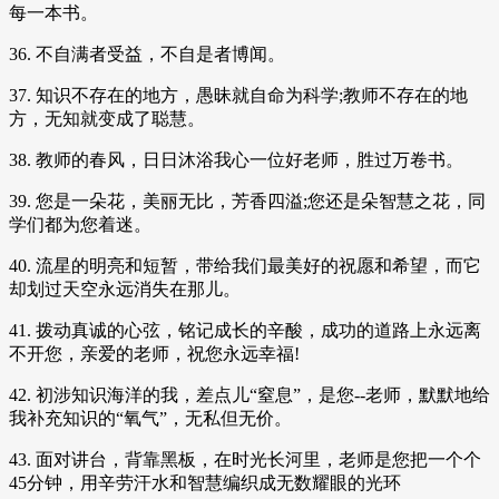
每一本书。
36. 不自满者受益，不自是者博闻。
37. 知识不存在的地方，愚昧就自命为科学;教师不存在的地
方，无知就变成了聪慧。
38. 教师的春风，日日沐浴我心一位好老师，胜过万卷书。
39. 您是一朵花，美丽无比，芳香四溢;您还是朵智慧之花，同
学们都为您着迷。
40. 流星的明亮和短暂，带给我们最美好的祝愿和希望，而它
却划过天空永远消失在那儿。
41. 拨动真诚的心弦，铭记成长的辛酸，成功的道路上永远离
不开您，亲爱的老师，祝您永远幸福!
42. 初涉知识海洋的我，差点儿“窒息”，是您--老师，默默地给
我补充知识的“氧气”，无私但无价。
43. 面对讲台，背靠黑板，在时光长河里，老师是您把一个个
45分钟，用辛劳汗水和智慧编织成无数耀眼的光环