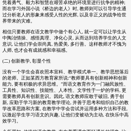
凭着勇气、毅力和智慧在艰苦卓绝的环境里进行抗争的精神;
而在学习外国小说《桥边的老人》时, 教师则可以引导学生通
过分析老人的形象来感受人性的光辉, 以及非正义的战争给世
界带来的灾难。
相信只要教师在语文教学中做个有心人, 就一定可以让学生从
中陶冶情操、感悟真理、净化心灵, 从而达到培养学生的人文
意识, 让他们学会崇尚真, 热爱美, 多行善。这样教师才不愧为
人师, 也才会有成就感和幸福感。
(二) 创新教学, 彰显个性
没有一个学生会喜欢照本宣科、教学模式单一、教学思想落后
的老师。正如某西方教育家所说:“教师要具有创新精神和创新
能力, 要有积极的求异思维。”而语文教育作为一门融民族性、
工具性、知识性、技能性、人本性、文学性于一炉的学科, 更
需要教师具有创新意识。因此, 语文教师应敢于破旧, 勇于创
新, 应勤于学习新的教育教学理论, 并善于思考和组织自己的教
学改革思路和方案, 在教学中学会尝试并运用多种方法和手段,
以激起学生学习语文的兴趣, 让他们变被动为主动, 在快乐中高
效学习。