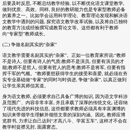
后要及时反思, 不断总结教学经验, 以不断优化语文课堂教学,
做到优质、高效。同样, 良好的教研能力也是专家型教师必备
的素养之一。比如学会运用科学理论、教育理论发现和解决语
文教学中遇到的问题, 探究语文教学改革试验, 以及将自己独特
的教育方法或经验撰写成教育论文等。这些都有利于教师
向“专家型”教师成长。
(二) 争做名副其实的“杂家”
语文教学需要名副其实的“杂家”。正如一位教育家所说:“教师
不是诗人, 但要有诗人的气质;教师不是演员, 但要有演员的才
能;教师不是哲人, 但要有哲人的思考;教师不是将军, 但要有指
挥千军的气概。”教师要想获得学生的接受和喜爱, 就必须在夯
实专业基础做“专家”的同时与时俱进, 争做“杂家”, 以真正做到
让学生亲其师信其道。
身为语文教师, 必须要求自己具备广博的知识, 因为语文学科涉
及范围广、内容非常丰富, 并且承载了深厚的传统文化, 还容纳
了现代先进的科技信息, 这些都要求教师必须具有丰富渊博的
知识来带领学生理解并领悟文章的深刻内涵。因此, 教师应博
览群书, 力求让自己达到“才高八斗、学富五车”, 这样才不会在
教学时捉襟见肘, 面露窘态。