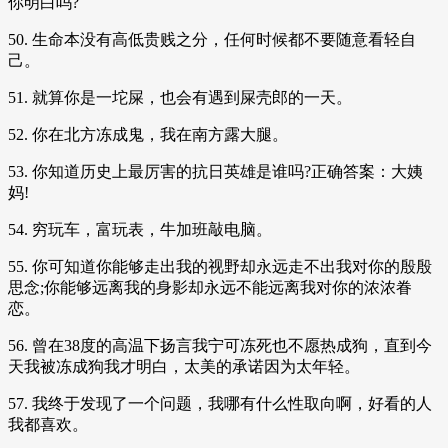
你明白吗?
50. 生命本没有高低贵贱之分，任何时候都不要随意看轻自
己。
51. 就算你是一坨屎，也会有遇到屎壳郎的一天。
52. 你在北方冻成鬼，我在南方露大腿。
53. 你知道历史上最厉害的抗日英雄是谁吗?正确答案：大姨
妈!
54. 穷玩车，富玩表，牛加班敲电脑。
55. 你可知道你能够走出我的视野却永远走不出我对你的殷殷
思念;你能够远离我的身影却永远不能远离我对你的浓浓眷
恋。
56. 曾在38度的高温下扬言我宁可冻死也不愿热成狗，直到今
天我被冻成狗我才明白，太美的承诺因为太年轻。
57. 我终于发现了一个问题，我哪有什么性取向啊，好看的人
我都喜欢。