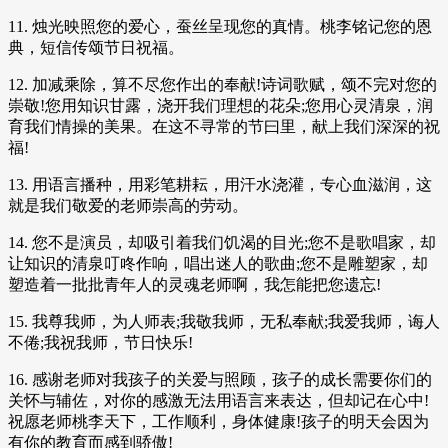
11. 烛光映照您的爱心，蚕丝呈现您的真情。桃李铭记您的恩
典，短信传颂节日祝福。
12. 加减乘除，算不尽您作出的奉献!诗词歌赋，颂不完对您的
崇敬!您用知识甘露，浇开我们理想的花朵;您用心灵清泉，润
育我们情操的美果。在这不寻常的节曰里，献上我们深深的祝
福!
13. 用语言播种，用彩笔耕耘，用汗水浇灌，专心血滋润，这
就是我们敬爱的老师崇高的劳动。
14. 您不是演员，却吸引着我们饥渴的目光;您不是歌唱家，却
让知识的清泉叮咚作响，唱出迷人的歌曲;您不是雕塑家，却
塑造着一批批青年人的灵魂老师啊，我怎能把您遗忘!
15. 我尊我师，为人师表;我敬我师，无私奉献;我爱我师，诲人
不倦;我祝我师，节日快乐!
16. 感谢老师对我孩子的关爱与照顾，孩子的成长需要你们的
关怀与辅佐，对你的感激无法用语言来表达，但却记在心中!
祝愿老师桃李天下，工作顺利，身体健康!孩子的明天会因为
有你的教育而感到骄傲!