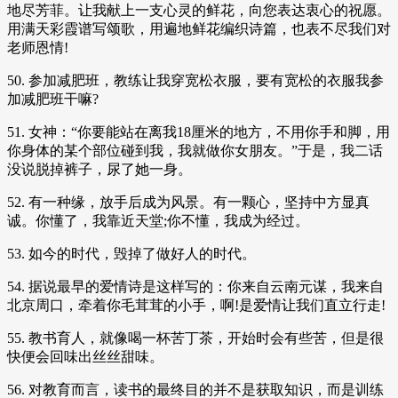
地尽芳菲。让我献上一支心灵的鲜花，向您表达衷心的祝愿。
用满天彩霞谱写颂歌，用遍地鲜花编织诗篇，也表不尽我们对
老师恩情!
50. 参加减肥班，教练让我穿宽松衣服，要有宽松的衣服我参
加减肥班干嘛?
51. 女神：“你要能站在离我18厘米的地方，不用你手和脚，用
你身体的某个部位碰到我，我就做你女朋友。”于是，我二话
没说脱掉裤子，尿了她一身。
52. 有一种缘，放手后成为风景。有一颗心，坚持中方显真
诚。你懂了，我靠近天堂;你不懂，我成为经过。
53. 如今的时代，毁掉了做好人的时代。
54. 据说最早的爱情诗是这样写的：你来自云南元谋，我来自
北京周口，牵着你毛茸茸的小手，啊!是爱情让我们直立行走!
55. 教书育人，就像喝一杯苦丁茶，开始时会有些苦，但是很
快便会回味出丝丝甜味。
56. 对教育而言，读书的最终目的并不是获取知识，而是训练