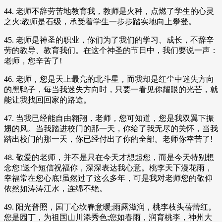
44. 老师不辞劳苦地教育我，教师是火种，点燃了学生的心灵
之火;教师是石级，承受着学生一步步踏实地向上攀登。
45. 老师是神圣的职业，你们为了我们的学习、成长，不辞辛
劳的教导、教育我们。在这个神圣的节日中，我们要说一声：
老师，您辛苦了!
46. 老师，您是天上最亮的北斗星，而我却是红尘中迷失方向
的黑鸭子，每当我迷失方向时，只要一看见你耀眼的光芒，就
能让我找回回家的路途。
47. 当我已经能自由翱翔，老师，您可知道，您是我双翼下振
翅的风。当我踏进校门的那一天，你给了我无尽的关怀，当我
踏出校门的那一天，你已经付出了你的全部。老师你幸苦了!
48. 敬爱的老师，并不是只在今天才想起您，而是今天特别想
念您!送个短信祝福你，深深表达我心意。桃李天下漫花雨，
幸福常在您心底!虽然过了这么多年，可是我对老师您的敬仰
依然如涛涛江水，连绵不绝。
49. 阳光普照，园丁心坎春意暖;雨露滋润，桃李枝头蓓蕾红。
您是园丁，为祖国山川添秀色;您如春雨，润育桃李，神州大