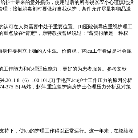
程中给护士带来的意外损伤，使用过后的所有锐器应小心谨慎地投
的管理：接触消毒剂时要做好自我保护，条件允许尽量将物品送
的认可在人类需要中处于重要位置。[1]医院领导应重视护理工
的重点放在“肯定”，康特教授曾经说过：“薪资报酬是一种权
身也要树立正确的人生观、价值观，将icu工作看做是社会赋
士的工作能力和心理适应能力，更好的为患者服务。参考文献
2011 8（6）100-101.[3] 于艳萍.icu护士工作压力的原因分析
6）374-375 [5] 马炜，赵萍.重症监护病房护士心理压力分析及对策
支持下，使icu的护理工作得以正常运行。这一年来，在继续深