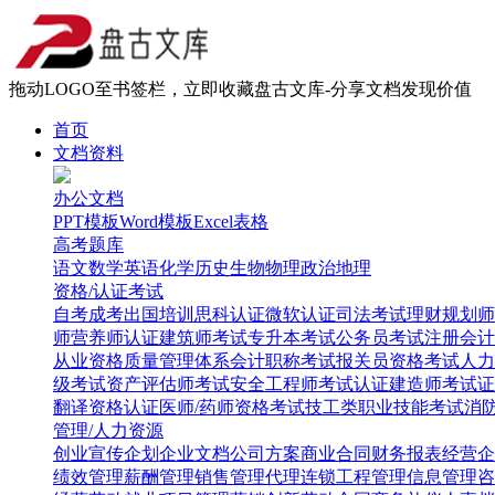
拖动LOGO至书签栏，立即收藏盘古文库-分享文档发现价值
首页
文档资料
办公文档
PPT模板
Word模板
Excel表格
高考题库
语文
数学
英语
化学
历史
生物
物理
政治
地理
资格/认证考试
自考
成考
出国培训
思科认证
微软认证
司法考试
理财规划师
师
营养师认证
建筑师考试
专升本考试
公务员考试
注册会计
从业资格
质量管理体系
会计职称考试
报关员资格考试
人力
级考试
资产评估师考试
安全工程师考试
认证建造师考试
证
翻译资格认证
医师/药师资格考试
技工类职业技能考试
消
管理/人力资源
创业
宣传企划
企业文档
公司方案
商业合同
财务报表
经营企
绩效管理
薪酬管理
销售管理
代理连锁
工程管理
信息管理
咨