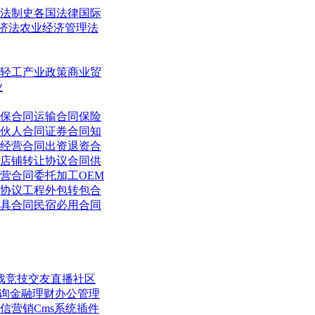
法制史
各国法律
国际
济法
农业经济管理法
轻工
产业政策
商业贸
业
保合同
运输合同
保险
伙人合同
证券合同
知
经营合同
出资退资合
店铺转让协议合同
供
营合同
委托加工OEM
协议
工程外包转包合
具合同
民宿必用合同
戏竞技
交友直播
社区
询
金融理财
办公管理
信营销
Cms系统
插件