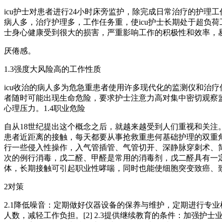
icu护士对患者进行24小时床旁监护，除完成日常治疗的护理
病人多，治疗护理多，工作任务重，使icu护士长期处于超负荷
士身心健康受到很大的损害，严重影响工作的积极性和效率，
厌倦感。
1.3强度大风险高的工作性质
icu收治的病人多为危急重患者使用许多现代化的监测仪和治
者随时可能出现生命危险，要求护士注意力高对集中密切观察监
心理压力。1.4职业危险
自从18世纪提出这个概念之后，就越来越受到人们重视和关注。
患者近距离的接触，每天都要从事抢救重患何基础护理的双重角
行一些侵入性操作，入气管插管、气管切开、深静脉穿刺术、
次的例行消毒，戊二醛、甲醛是常用的消毒剂，戊二醛具有一
体，长期接触可引起职业性哮喘，同时也能使细胞突变致癌、
2对策
2.1降低噪音：定期做好仪器设备的保养与维护，定期进行专业
人数，减轻工作负担。[2] 2.3提供继续教育的条件：加强