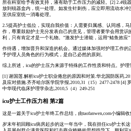
所在科室给予有效支持，液有助于工作压力的减轻。[2] 2
放到锐器盒内，统一处理。如发生针刺伤，应立即用流动水冲洗
至供应室统一消毒处理。
2.5提高护士低位，实现自我价值：人需要归属感、认同感，
作，尊重鼓励护士充分发表自己的意见，管理者要学会用赏识的
利，只有肯定才是一个礼物。”激发护士潜能，运用“鲶鱼效应”，
作待遇，增加晋升和深造的机会。通过媒体加强对护理工作的正
予护理人员角色的行为模式，是自己必然的原则。
综上所述，icu的护士压力来源于特殊的工作性质和特点。护
[1] 谢国莲.解析icu护士职业倦怠的原因和对策.华北国防医药,2010，2
及应对措施.齐齐哈尔医学院学报,2010,31（15）2477-2478 
中华现代临床护理学杂志,2010,5（4）249-251
icu护士工作压力相 第2篇
这是一篇关于icu护士年终工作总结，由taofanwen,com小
岁末年初回顾icu病房起步的这一年当中，我在担任icu护士
入开展创群众满意医院和打击商业贿赂的思想指导下，顺利完