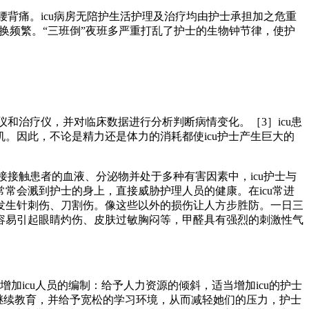
腰背痛。icu病房无陪护生活护理及治疗均由护士承担加之危重
轮换频繁。“三班倒”夜班多严重打乱了护士的生物钟节律，使护
和治疗仪，并对临床数据进行分析判断病情变化。［3］icu患
。因此，不论是精力还是体力的消耗都使icu护士产生巨大的
接接触患者的血液、分泌物并处于多种有害因素中，icu护士与
常会溅到护士的身上，直接威胁护理人员的健康。在icu常进
发生针刺伤、刀割伤。像这些以外的损伤让人方步胜防。一日三
容易引起眼睛灼伤、皮肤过敏胸闷等，甲醛具有强烈的刺激性气
加icu人员的编制：给予人力资源的倾斜，适当增加icu的护士
接受继续教育，并给予宽松的学习环境，从而减轻她们的压力，护士