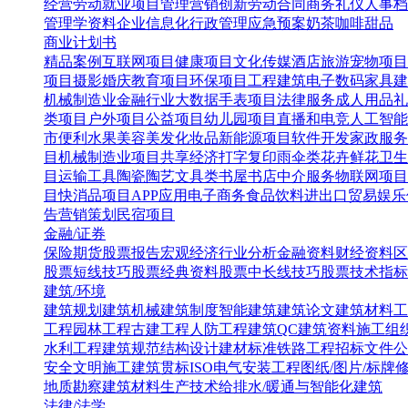
经营
劳动就业
项目管理
营销创新
劳动合同
商务礼仪
人事档
管理学资料
企业信息化
行政管理
应急预案
奶茶咖啡甜品
商业计划书
精品案例
互联网项目
健康项目
文化传媒
酒店旅游
宠物项目
项目
摄影婚庆
教育项目
环保项目
工程建筑
电子数码
家具建
机械制造业
金融行业
大数据
手表项目
法律服务
成人用品
礼
类项目
户外项目
公益项目
幼儿园项目
直播和电竞
人工智能
市便利水果
美容美发化妆品
新能源项目
软件开发
家政服务
目
机械制造业项目
共享经济
打字复印
雨伞类
花卉鲜花
卫生
目
运输工具
陶瓷陶艺
文具类
书屋书店
中介服务
物联网项目
目
快消品项目
APP应用
电子商务
食品饮料
进出口贸易
娱乐
告营销策划
民宿项目
金融/证券
保险
期货
股票报告
宏观经济
行业分析
金融资料
财经资料
区
股票短线技巧
股票经典资料
股票中长线技巧
股票技术指标
建筑/环境
建筑规划
建筑机械
建筑制度
智能建筑
建筑论文
建筑材料
工
工程
园林工程
古建工程
人防工程
建筑QC
建筑资料
施工组
水利工程
建筑规范
结构设计
建材标准
铁路工程
招标文件
公
安全文明施工
建筑贯标ISO
电气安装工程
图纸/图片/标牌
地质勘察
建筑材料生产技术
给排水/暖通与智能化建筑
法律/法学