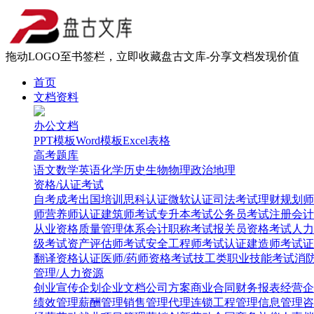
拖动LOGO至书签栏，立即收藏盘古文库-分享文档发现价值
首页
文档资料
办公文档
PPT模板
Word模板
Excel表格
高考题库
语文
数学
英语
化学
历史
生物
物理
政治
地理
资格/认证考试
自考
成考
出国培训
思科认证
微软认证
司法考试
理财规划师
师
营养师认证
建筑师考试
专升本考试
公务员考试
注册会计
从业资格
质量管理体系
会计职称考试
报关员资格考试
人力
级考试
资产评估师考试
安全工程师考试
认证建造师考试
证
翻译资格认证
医师/药师资格考试
技工类职业技能考试
消
管理/人力资源
创业
宣传企划
企业文档
公司方案
商业合同
财务报表
经营企
绩效管理
薪酬管理
销售管理
代理连锁
工程管理
信息管理
咨