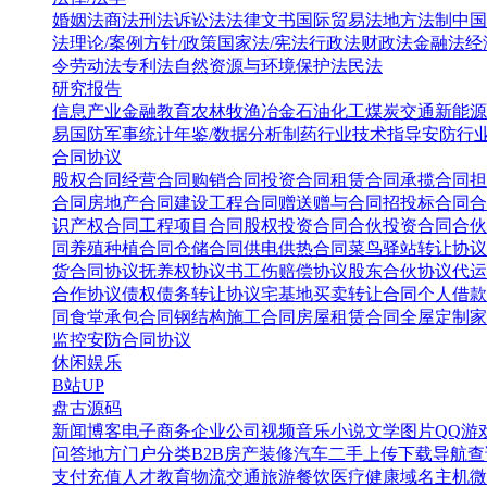
婚姻法
商法
刑法
诉讼法
法律文书
国际贸易法
地方法制
中国
法
理论/案例
方针/政策
国家法/宪法
行政法
财政法
金融法
经
令
劳动法
专利法
自然资源与环境保护法
民法
研究报告
信息产业
金融教育
农林牧渔
冶金
石油化工
煤炭
交通
新能源
易
国防军事
统计年鉴/数据分析
制药行业
技术指导
安防行
合同协议
股权合同
经营合同
购销合同
投资合同
租赁合同
承揽合同
担
合同
房地产合同
建设工程合同
赠送赠与合同
招投标合同
合
识产权合同
工程项目合同
股权投资合同
合伙投资合同
合伙
同
养殖种植合同
仓储合同
供电供热合同
菜鸟驿站转让协议
货合同协议
抚养权协议书
工伤赔偿协议
股东合伙协议
代运
合作协议
债权债务转让协议
宅基地买卖转让合同
个人借款
同
食堂承包合同
钢结构施工合同
房屋租赁合同
全屋定制家
监控安防合同协议
休闲娱乐
B站UP
盘古源码
新闻博客
电子商务
企业公司
视频音乐
小说文学
图片QQ
游
问答
地方门户
分类B2B
房产装修
汽车二手
上传下载
导航查
支付充值
人才教育
物流交通
旅游餐饮
医疗健康
域名主机
微