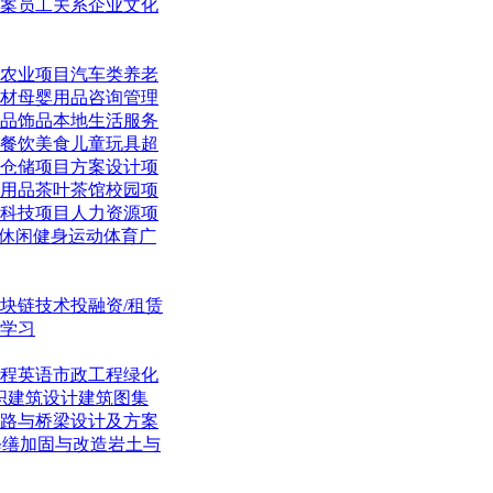
案
员工关系
企业文化
农业项目
汽车类
养老
材
母婴用品
咨询管理
品饰品
本地生活
服务
餐饮美食
儿童玩具
超
仓储项目
方案设计项
用品
茶叶茶馆
校园项
科技项目
人力资源项
休闲
健身运动体育
广
块链技术
投融资/租赁
学习
程英语
市政工程
绿化
织
建筑设计
建筑图集
路与桥梁
设计及方案
修缮加固与改造
岩土与