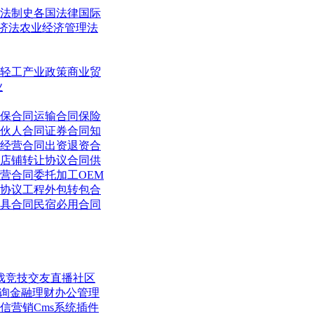
法制史
各国法律
国际
济法
农业经济管理法
轻工
产业政策
商业贸
业
保合同
运输合同
保险
伙人合同
证券合同
知
经营合同
出资退资合
店铺转让协议合同
供
营合同
委托加工OEM
协议
工程外包转包合
具合同
民宿必用合同
戏竞技
交友直播
社区
询
金融理财
办公管理
信营销
Cms系统
插件