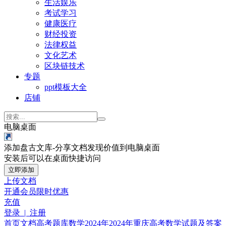
生活娱乐
考试学习
健康医疗
财经投资
法律权益
文化艺术
区块链技术
专题
ppt模板大全
店铺
电脑桌面
添加盘古文库-分享文档发现价值到电脑桌面
安装后可以在桌面快捷访问
立即添加
上传文档
开通会员
限时优惠
充值
登录 | 注册
首页
文档
高考题库
数学
2024年
2024年重庆高考数学试题及答案