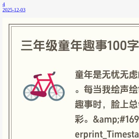
4
2025-12-03