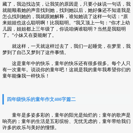
藏了，我边找边笑，让我笑的原因是，只要小妹说一句话，我
就能顺着她的声音找到她，找到她以后，她好像还不知道我是
怎么找到她的，我就跟她解释，谁知她说了这样一句话：“原
来姐姐也这么聪明啊！比我聪明。”我又顶上一句：“你才上幼
儿园，姐姐都上三年级了，你说咱俩谁聪明？当然是我聪明
了。”小妹又在耍能耐了。
就这样，一天就这样过去了，我们一起睡觉，在梦里，我
梦到了自己又梦到了这件事情。
这是童年中的快乐，童年的快乐还有很多很多。每个人只
有一次童年。说说你的童年吧！这就是我的童年我希望你们的
童年能像我一样快乐！
四年级快乐的童年作文400字篇二
童年是多姿多彩的，童年的阳光是灿烂的；童年的歌声是
响亮的；童年的生活是五彩缤纷、无忧无虑的，童年带给我们
许多的欢乐与美好的憧憬。