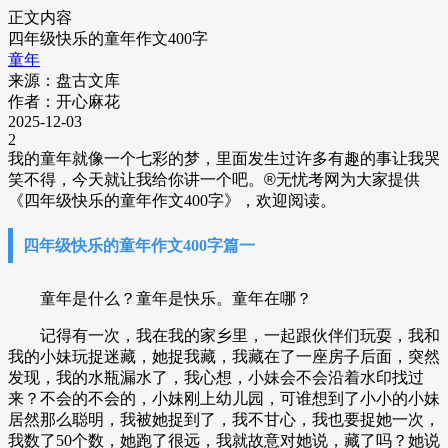
正文内容
四年级快乐的童年作文400字
童年
来源：盘古文库
作者：开心麻花
2025-12-03
2
我的童年就像一个七彩的梦，里面发生过许多有趣的事让我哭
笑不得，今天就让我给你讲一个吧。
®
无忧
考网为大家提供
《四年级快乐的童年作文400字》，欢迎阅读。
四年级快乐的童年作文400字篇一
童年是什么？童年是快乐。童年在哪？
记得有一次，我在我的家乡里，一起跟伙伴们玩耍，我和
我的小妹玩捉迷藏，她捉我藏，我藏在了一座房子后面，突然
发现，我的水瓶漏水了，我心想，小妹会不会沿着水印找过
来？不会的不会的，小妹刚上幼儿园，可谁想到了小小的小妹
居然那么聪明，我被她捉到了，我不甘心，我也要捉她一次，
我数了50个数，她跑了很远，我就故意对她说，藏了吗？她说