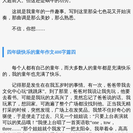
人超前人。但这还是蜗牛的功劳。
这就是我童年的一件趣事。写到这里那朵七色花又开始演
奏，那曲调是那么美妙，那么熟悉。
不信，你想……
四年级快乐的童年作文400字篇四
每个人都有自己的童年，而大多数人的童年都是充满快乐
的，我的童年也充满了快乐。
记得那是发生在在我五岁时的事情。有一次，爸爸带我去
文化中心玩“跳跳床”。到了那里，爸爸对我说让我先玩，他要
去看书。可能是我玩的太高兴了，竟然忘记了爸爸说的话。我
玩累了，想回家。可跑遍了整个广场都没找到他。正当我无精
打采的时候，突然发现，广场上在发奖品。我禁不住好奇心的
驱使，于是便走了过去。只见一个姐姐说：“只要上台表演就
可以的奖品哦！”我便上台唱了一首英语歌“one，tow，
three……”那个姐姐就个我发了一把太阳伞。我举着伞，高高