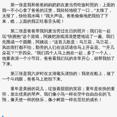
第一张是我和爸爸妈妈奶奶在麦当劳吃饭时照的：上面的
我一不小心拿了爸爸的汉堡，我轻轻地咬了一口，“太辣了，
太辣了，快给我水喝！”我大声说。爸爸偷偷地把我拍了下
来，瞧，上面的我正吐着舌头呢！
第二张是爸爸带我到麦当劳过生日的照片：我们在一起
玩“快拥抱”这个游戏，阿姨把游戏清清楚楚地说了一遍。我们
先围成一个圆圈，阿姨说：“这首儿歌是：马兰花，马兰花，
风吹雨打都不怕，勤劳的人们在说话请你马上开朵花。”“开几
朵花？”“开四朵。”我们四个人马上抱在一起，多了一个人，
他要表演一个小节目。爸爸看我们玩的非常开心，就帮我拍了
下来。
第三张是我六岁时在太湖鼋头渚拍的：我坐在船上，做了
一个斗鸡眼，爸爸马上抢拍下来。
童年是美丽的花儿，绽放着甜甜的笑容；童年是欢快的童
符，发出优美的琴声。我们像小鸟一样在空中自由自在的飞
翔，像天使一样的快乐，像小树苗一样在茁壮的成长！