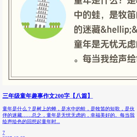
三年级童年趣事作文200字【八篇】
童年是什么？是树上的蝉，是水中的蛙，是牧笛的短歌，是伙
伴的迷藏……总之，童年是无忧无虑的，幸福美好的。每当我
绘声绘色的回想起童年时...
7