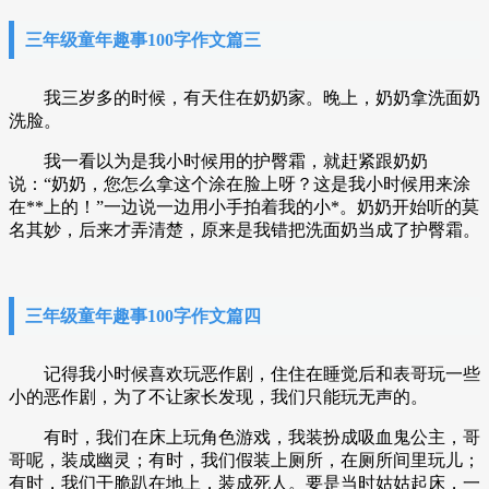
三年级童年趣事100字作文篇三
我三岁多的时候，有天住在奶奶家。晚上，奶奶拿洗面奶
洗脸。
我一看以为是我小时候用的护臀霜，就赶紧跟奶奶
说：“奶奶，您怎么拿这个涂在脸上呀？这是我小时候用来涂
在**上的！”一边说一边用小手拍着我的小*。奶奶开始听的莫
名其妙，后来才弄清楚，原来是我错把洗面奶当成了护臀霜。
三年级童年趣事100字作文篇四
记得我小时候喜欢玩恶作剧，住住在睡觉后和表哥玩一些
小的恶作剧，为了不让家长发现，我们只能玩无声的。
有时，我们在床上玩角色游戏，我装扮成吸血鬼公主，哥
哥呢，装成幽灵；有时，我们假装上厕所，在厕所间里玩儿；
有时，我们干脆趴在地上，装成死人。要是当时姑姑起床，一