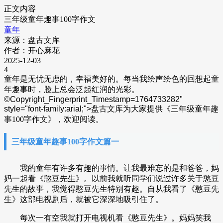
正文内容
三年级童年趣事100字作文
童年
来源：盘古文库
作者：开心麻花
2025-12-03
4
童年是无忧无虑的，幸福美好的。每当我绘声绘色的回想起童
年趣事时，脸上总会泛起红润的光彩。
©Copyright_Fingerprint_Timestamp=1764733282"
style="font-family:arial;">
盘古文库为大家提供《三年级童年趣
事100字作文》，欢迎阅读。
三年级童年趣事100字作文篇一
我的童年有许多有趣的事情。让我最难忘的是和爸爸，妈
妈一起看《憨豆先生》。以前我就听同学们说过许多关于憨豆
先生的故事，我觉得憨豆先生特别有趣。自从我看了《憨豆先
生》这部电视剧后，就被它深深地吸引住了。
每次一有空我就打开电视机看《憨豆先生》。妈妈笑我