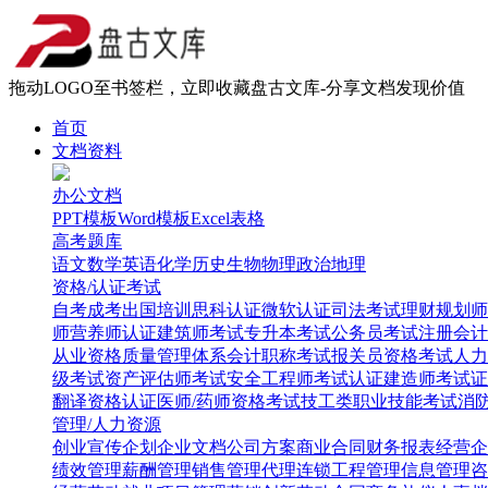
拖动LOGO至书签栏，立即收藏盘古文库-分享文档发现价值
首页
文档资料
办公文档
PPT模板
Word模板
Excel表格
高考题库
语文
数学
英语
化学
历史
生物
物理
政治
地理
资格/认证考试
自考
成考
出国培训
思科认证
微软认证
司法考试
理财规划师
师
营养师认证
建筑师考试
专升本考试
公务员考试
注册会计
从业资格
质量管理体系
会计职称考试
报关员资格考试
人力
级考试
资产评估师考试
安全工程师考试
认证建造师考试
证
翻译资格认证
医师/药师资格考试
技工类职业技能考试
消
管理/人力资源
创业
宣传企划
企业文档
公司方案
商业合同
财务报表
经营企
绩效管理
薪酬管理
销售管理
代理连锁
工程管理
信息管理
咨