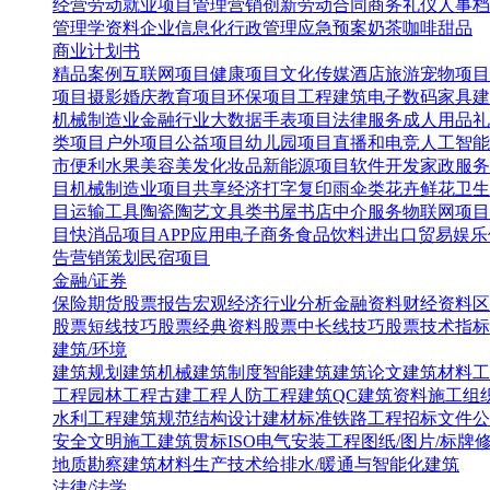
经营
劳动就业
项目管理
营销创新
劳动合同
商务礼仪
人事档
管理学资料
企业信息化
行政管理
应急预案
奶茶咖啡甜品
商业计划书
精品案例
互联网项目
健康项目
文化传媒
酒店旅游
宠物项目
项目
摄影婚庆
教育项目
环保项目
工程建筑
电子数码
家具建
机械制造业
金融行业
大数据
手表项目
法律服务
成人用品
礼
类项目
户外项目
公益项目
幼儿园项目
直播和电竞
人工智能
市便利水果
美容美发化妆品
新能源项目
软件开发
家政服务
目
机械制造业项目
共享经济
打字复印
雨伞类
花卉鲜花
卫生
目
运输工具
陶瓷陶艺
文具类
书屋书店
中介服务
物联网项目
目
快消品项目
APP应用
电子商务
食品饮料
进出口贸易
娱乐
告营销策划
民宿项目
金融/证券
保险
期货
股票报告
宏观经济
行业分析
金融资料
财经资料
区
股票短线技巧
股票经典资料
股票中长线技巧
股票技术指标
建筑/环境
建筑规划
建筑机械
建筑制度
智能建筑
建筑论文
建筑材料
工
工程
园林工程
古建工程
人防工程
建筑QC
建筑资料
施工组
水利工程
建筑规范
结构设计
建材标准
铁路工程
招标文件
公
安全文明施工
建筑贯标ISO
电气安装工程
图纸/图片/标牌
地质勘察
建筑材料生产技术
给排水/暖通与智能化建筑
法律/法学