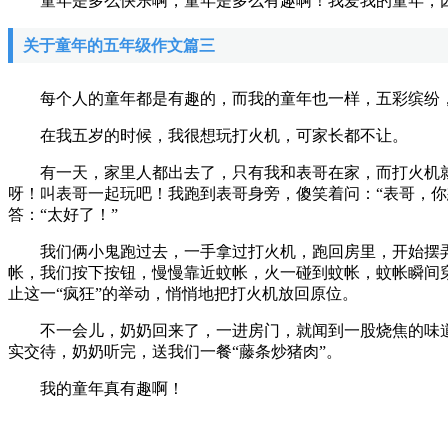
童年是多么快乐啊，童年是多么有趣啊！我爱我的童年，因
关于童年的五年级作文篇三
每个人的童年都是有趣的，而我的童年也一样，五彩缤纷，
在我五岁的时候，我很想玩打火机，可家长都不让。
有一天，家里人都出去了，只有我和表哥在家，而打火机就
呀！叫表哥一起玩吧！我跑到表哥身旁，傻笑着问：“表哥，你
答：“太好了！”
我们俩小鬼跑过去，一手拿过打火机，跑回房里，开始摆弄
帐，我们按下按钮，慢慢靠近蚊帐，火一碰到蚊帐，蚊帐瞬间
止这一“疯狂”的举动，悄悄地把打火机放回原位。
不一会儿，奶奶回来了，一进房门，就闻到一股烧焦的味道
实交待，奶奶听完，送我们一餐“藤条炒猪肉”。
我的童年真有趣啊！