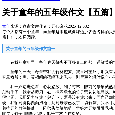
关于童年的五年级作文【五篇
童年
来源：盘古文库
作者：开心麻花
2025-12-03
2
每个人都有一个童年，而童年趣事也就像海边那各色各样的贝
篇】》，欢迎阅读。
关于童年的五年级作文篇一
在我的童年里，每年春天都离不开餐桌上的那一道鲜美的竹
童年的一天，母亲带我去竹林挖笋。我喜出望外，那兴奋之
春意盎然；黑、黄相间的蜜蜂飞来飞去；刚冒芽的绿叶像个小
我一路边走边看，心花怒放。到了竹林，眼前的景象截然不
刻动手了。我拿起剪刀，在一棵深绿色的竹子旁匆匆地寻找。
很牢固。我用足力气拔了好几下，硬是没有拔出来，而自己却
硬！我顿时觉得颜面扫地，此时母亲已收了半袋竹笋。我不甘
着挖开的竹笋根处，一阵劈头盖脑地剪，竹笋才开始微微晃动
吹过，竹子“哗哗”地响，似乎竹林也在欢笑。