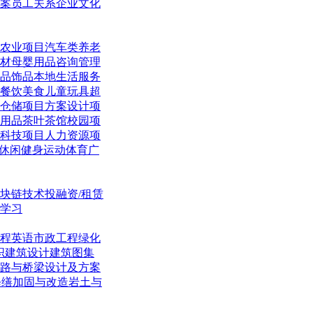
案
员工关系
企业文化
农业项目
汽车类
养老
材
母婴用品
咨询管理
品饰品
本地生活
服务
餐饮美食
儿童玩具
超
仓储项目
方案设计项
用品
茶叶茶馆
校园项
科技项目
人力资源项
休闲
健身运动体育
广
块链技术
投融资/租赁
学习
程英语
市政工程
绿化
织
建筑设计
建筑图集
路与桥梁
设计及方案
修缮加固与改造
岩土与