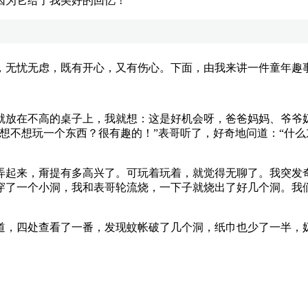
为它给了我美好的回忆！
无忧无虑，既有开心，又有伤心。下面，由我来讲一件童年趣
放在不高的桌子上，我就想：这是好机会呀，爸爸妈妈、爷爷奶
想不想玩一个东西？很有趣的！”表哥听了，好奇地问道：“什么
起来，甭提有多高兴了。可玩着玩着，就觉得无聊了。我突发奇
穿了一个小洞，我和表哥轮流烧，一下子就烧出了好几个洞。我
，四处查看了一番，发现蚊帐破了几个洞，纸巾也少了一半，奶