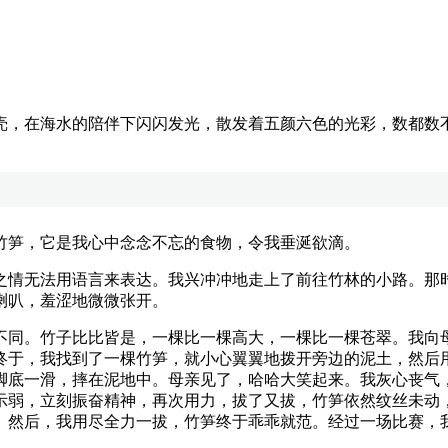
】
壳，在海水的陪伴下闪闪发光，散发着五颜六色的光彩，数都数
笋，它是我心中念念不忘的食物，令我垂涎欲滴。
情无法用语言来表达。我兴冲冲地走上了前往竹林的小路。那时
喇叭，羞涩地微微张开。
同。竹子比比皆是，一棵比一棵高大，一棵比一棵苍翠。我向母
终于，我找到了一棵竹笋，就小心翼翼地拨开旁边的泥土，然后
脚底一滑，摔在泥地中。母亲见了，哈哈大笑起来。我灰心丧气
示弱，立刻振奋精神，再次用力，拔了又拔，竹笋依然纹丝未动
。然后，我用尽全力一拔，竹笋终于乖乖就范。经过一场比赛，