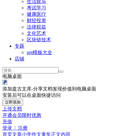
生活娱乐
考试学习
健康医疗
财经投资
法律权益
文化艺术
区块链技术
专题
ppt模板大全
店铺
电脑桌面
添加盘古文库-分享文档发现价值到电脑桌面
安装后可以在桌面快捷访问
立即添加
上传文档
开通会员
限时优惠
充值
登录 | 注册
首页
文章
小学作文
童年
正文内容