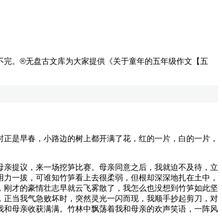
不完。
®
无盘古文库
为大家提供《关于童年的五年级作文【五
正是早春，小路边的树上都开满了花，红的一片，白的一片，
亲提议，来一场挖笋比赛。母亲同意之后，我就迫不及待，立
用力一拔，可谁知竹笋看上去很柔弱，但根却深深地扎在土中，
，刚才的豪情壮志早就云飞雾散了，我怎么也没想到竹笋如此坚
，正当我气急败坏时，突然灵光一闪而现，我顺手抄起剪刀，对
我和母亲收获满满。竹林中飘荡着我和母亲的欢声笑语，一阵风