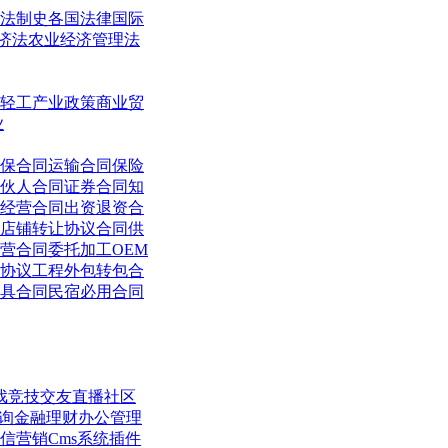
法制史
各国法律
国际
济法
农业经济管理法
轻工
产业政策
商业贸
业
保合同
运输合同
保险
伙人合同
证券合同
知
经营合同
出资退资合
店铺转让协议合同
供
营合同
委托加工OEM
协议
工程外包转包合
具合同
民宿必用合同
戏竞技
交友直播
社区
询
金融理财
办公管理
信营销
Cms系统
插件