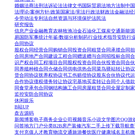
婚姻法
商法
刑法
诉讼法
法律文书
国际贸易法
地方法制
中国
法
理论/案例
方针/政策
国家法/宪法
行政法
财政法
金融法
经
令
劳动法
专利法
自然资源与环境保护法
民法
研究报告
信息产业
金融教育
农林牧渔
冶金
石油化工
煤炭
交通
新能源
易
国防军事
统计年鉴/数据分析
制药行业
技术指导
安防行
合同协议
股权合同
经营合同
购销合同
投资合同
租赁合同
承揽合同
担
合同
房地产合同
建设工程合同
赠送赠与合同
招投标合同
合
识产权合同
工程项目合同
股权投资合同
合伙投资合同
合伙
同
养殖种植合同
仓储合同
供电供热合同
菜鸟驿站转让协议
货合同协议
抚养权协议书
工伤赔偿协议
股东合伙协议
代运
合作协议
债权债务转让协议
宅基地买卖转让合同
个人借款
同
食堂承包合同
钢结构施工合同
房屋租赁合同
全屋定制家
监控安防合同协议
休闲娱乐
B站UP
盘古源码
新闻博客
电子商务
企业公司
视频音乐
小说文学
图片QQ
游
问答
地方门户
分类B2B
房产装修
汽车二手
上传下载
导航查
支付充值
人才教育
物流交通
旅游餐饮
医疗健康
域名主机
微