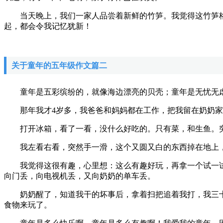
当天晚上，我们一家人品尝着新鲜的竹笋。我觉得这竹笋格
起，都会令我记忆犹新！
关于童年的五年级作文篇二
童年是五彩缤纷的，就像海边漂亮的贝壳；童年是无忧无虑
那年我才4岁多，我爸爸和妈妈都在工作，把我留在奶奶家
打开冰箱，看了一看，没什么好吃的。只有菜，和生鱼。突
我左看右看，突然手一滑，这个又圆又白的东西掉在地上，
我觉得这很有趣，心里想：这么有趣好玩，再拿一个试一试。
向门丢，向电视机丢，又向奶奶的单车丢。
奶奶醒了，知道我干的坏事后，拿着扫把追着我打，我三十
食物来玩了。