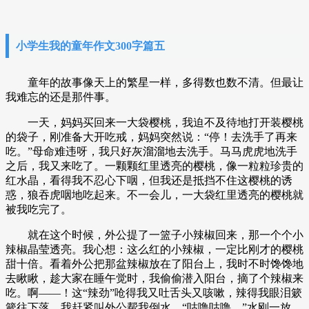
小学生我的童年作文300字篇五
童年的故事像天上的繁星一样，多得数也数不清。但最让
我难忘的还是那件事。
一天，妈妈买回来一大袋樱桃，我迫不及待地打开装樱桃
的袋子，刚准备大开吃戒，妈妈突然说：“停！去洗手了再来
吃。”母命难违呀，我只好灰溜溜地去洗手。马马虎虎地洗手
之后，我又来吃了。一颗颗红里透亮的樱桃，像一粒粒珍贵的
红水晶，看得我不忍心下咽，但我还是抵挡不住这樱桃的诱
惑，狼吞虎咽地吃起来。不一会儿，一大袋红里透亮的樱桃就
被我吃完了。
就在这个时候，外公提了一篮子小辣椒回来，那一个个小
辣椒晶莹透亮。我心想：这么红的小辣椒，一定比刚才的樱桃
甜十倍。看着外公把那盆辣椒放在了阳台上，我时不时馋馋地
去瞅瞅，趁大家在睡午觉时，我偷偷潜入阳台，摘了个辣椒来
吃。啊——！这“辣劲”呛得我又吐舌头又咳嗽，辣得我眼泪簌
簌往下落。我赶紧叫外公帮我倒水。“咕噜咕噜。”水刚一放