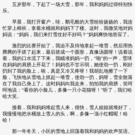
五岁那年，下起了一场大雪，那年，我和妈妈过得特别快
乐。
早晨，我打开窗户，哇，鹅毛般的大雪纷纷扬扬的，我连
忙穿上棉袄，拿着水桶就和妈妈下了楼。这时，我微笑地对妈
妈说：“妈妈，我们来打雪仗好不好吗？”妈妈爽快地答应了。
激烈的比赛开始了，我迫不及待地拿起一堆雪，然后用热
腾腾的手搓了起来，最后搓成一个圆形，真像汤圆呀！说着说
着，我的口水流了下来，我瞄准妈妈一扔，“啪”的一声，雪球
在妈妈的肩膀上开花了！妈妈也不甘示弱，她使劲一扔，刚好
扔到了我的脸上，唉，真是又冷又疼呀！我胡乱地擦了一下
脸，飞快地从雪地上抓起一堆雪，使劲一扔，妈呀，雪全散落
在了我自己身上了。这时妈妈向我走来，拍拍我的肩膀，笑呵
呵地说：“看你的小脸儿，多像一只小花猫呀！”听了，我们哈
哈大笑。
接着，我和妈妈堆起雪人来，很快，雪人姐姐就堆好了，
我慢慢地把水桶放上雪人的头，啊，多像一顶小红帽呢！哈
哈！
那一年冬天，小区的雪地上回荡着我和妈妈的欢声笑语。