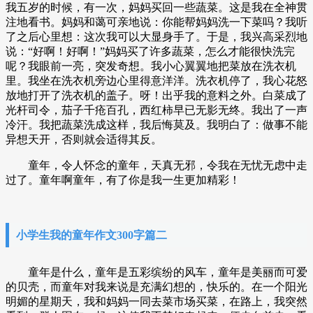
我五岁的时候，有一次，妈妈买回一些蔬菜。这是我在全神贯
注地看书。妈妈和蔼可亲地说：你能帮妈妈洗一下菜吗？我听
了之后心里想：这次我可以大显身手了。于是，我兴高采烈地
说：“好啊！好啊！”妈妈买了许多蔬菜，怎么才能很快洗完
呢？我眼前一亮，突发奇想。我小心翼翼地把菜放在洗衣机
里。我坐在洗衣机旁边心里得意洋洋。洗衣机停了，我心花怒
放地打开了洗衣机的盖子。呀！出乎我的意料之外。白菜成了
光杆司令，茄子千疮百孔，西红柿早已无影无终。我出了一声
冷汗。我把蔬菜洗成这样，我后悔莫及。我明白了：做事不能
异想天开，否则就会适得其反。
童年，令人怀念的童年，天真无邪，令我在无忧无虑中走
过了。童年啊童年，有了你是我一生更加精彩！
小学生我的童年作文300字篇二
童年是什么，童年是五彩缤纷的风车，童年是美丽而可爱
的贝壳，而童年对我来说是充满幻想的，快乐的。在一个阳光
明媚的星期天，我和妈妈一同去菜市场买菜，在路上，我突然