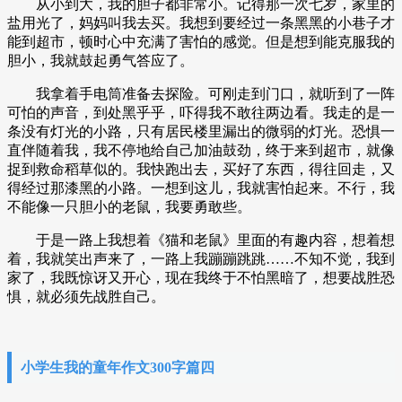
从小到大，我的胆子都非常小。记得那一次七岁，家里的
盐用光了，妈妈叫我去买。我想到要经过一条黑黑的小巷子才
能到超市，顿时心中充满了害怕的感觉。但是想到能克服我的
胆小，我就鼓起勇气答应了。
我拿着手电筒准备去探险。可刚走到门口，就听到了一阵
可怕的声音，到处黑乎乎，吓得我不敢往两边看。我走的是一
条没有灯光的小路，只有居民楼里漏出的微弱的灯光。恐惧一
直伴随着我，我不停地给自己加油鼓劲，终于来到超市，就像
捉到救命稻草似的。我快跑出去，买好了东西，得往回走，又
得经过那漆黑的小路。一想到这儿，我就害怕起来。不行，我
不能像一只胆小的老鼠，我要勇敢些。
于是一路上我想着《猫和老鼠》里面的有趣内容，想着想
着，我就笑出声来了，一路上我蹦蹦跳跳……不知不觉，我到
家了，我既惊讶又开心，现在我终于不怕黑暗了，想要战胜恐
惧，就必须先战胜自己。
小学生我的童年作文300字篇四