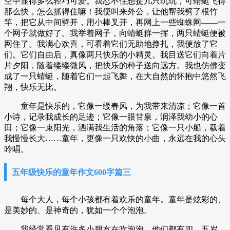
空中显得多么轻巧可爱。我忍不住想捉几只玩玩，可蜻蜓飞得
那么快，怎么抓得住嘛！我便叫来外公，让他帮我劈了根竹
竿，把它从中间劈开，用小棒叉开，再网上一些蜘蛛网——一
个网子就做好了。我举着网子，向蜻蜓群一挥，两只蜻蜓便被
网住了。我满心欢喜，可看着它们无助地挣扎，我便放了它
们。它们自由后，真像两只快乐的小精灵。我目送它们向着片
片夕阳，随着缕缕微风，把快乐的种子送向远方。我也仿佛变
成了一只蜻蜓，随着它们一起飞舞，在大自然的怀抱中悠然飞
翔，快乐无比。
童年是快乐的，它像一缕春风，为我带来清凉；它像一首
小诗，记录我成长的足迹；它像一眼甘泉，润泽我幼小的心
田；它像一束阳光，洒满我生活的角落；它像一只小船，载着
我慢慢长大……童年，更像一只欢快的小曲，永远在我的心头
吟唱。
五年级快乐的童年作文600字篇三
每个大人，每个小孩都有着欢乐的童年。童年是炫彩的、
是美妙的、是神奇的，犹如一个个泡泡。
我经常看见有许多小朋友在吹泡泡。他们都有四、五岁，