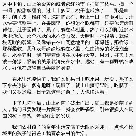
月中下旬，山上的金黄的或者紫红的李子挂满了枝头。摘一个
一嚼，酸甜酸甜的。过上十多天，桃子也成熟了——那是血
桃，削了皮，粉红的，深红的都有。咬上一口，香脆可口，汁
水快要流到手上。在果园里，你想怎么吃都可，只要你牙齿耐
得住、肚子受得了。累了，躺在草棚里，热了可以到附近的水
塘里游泳。那个水塘的水不怎么深。天晴时，水很清，就像一
块无暇的翡翠，又像铺在在山间盆地里的一床绿毯，那样绿，
那样柔软。我和表哥静静地躺在水里，任由清凉的水浸泡全
身。水平静时，我们望着倒映在水中的天空、果园，好美！水
波一荡漾，眼前的美景就消失在水中。远处，有一群野鸭在戏
水，好像在炫耀自己美丽的身姿。
在水里泡凉快了，我们又到果园里吃水果，玩耍，热了又
下水去凉快，多有趣呀！玩腻了，就上山摘野果吃，吃腻了，
我们又捉迷藏，日子就这样消逝了，人也快活着！
下了几阵雨后，山上的菌子破土而出，满山都是拾菌子的
人，我们只要发现一片菌子，就会欢呼雀跃，引来很多人在周
围的树下寻找，希望有新的发现。
我们农村孩子的童年生活充满了无限的乐趣，一点也不比
城里的孩子过得差！我喜欢农村的生活。