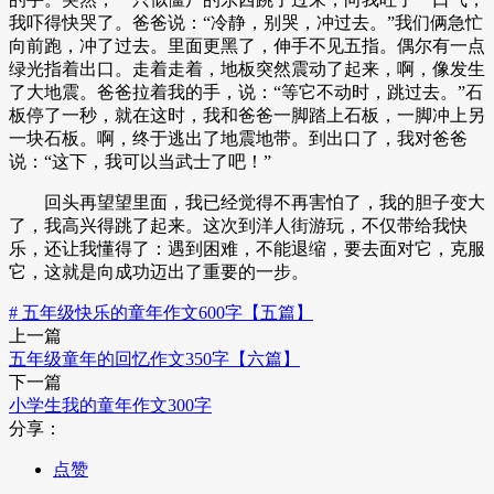
我吓得快哭了。爸爸说：“冷静，别哭，冲过去。”我们俩急忙
向前跑，冲了过去。里面更黑了，伸手不见五指。偶尔有一点
绿光指着出口。走着走着，地板突然震动了起来，啊，像发生
了大地震。爸爸拉着我的手，说：“等它不动时，跳过去。”石
板停了一秒，就在这时，我和爸爸一脚踏上石板，一脚冲上另
一块石板。啊，终于逃出了地震地带。到出口了，我对爸爸
说：“这下，我可以当武士了吧！”
回头再望望里面，我已经觉得不再害怕了，我的胆子变大
了，我高兴得跳了起来。这次到洋人街游玩，不仅带给我快
乐，还让我懂得了：遇到困难，不能退缩，要去面对它，克服
它，这就是向成功迈出了重要的一步。
# 五年级快乐的童年作文600字【五篇】
上一篇
五年级童年的回忆作文350字【六篇】
下一篇
小学生我的童年作文300字
分享：
点赞