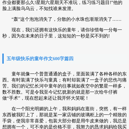
作业都要那么久!星期六星期天不准玩，练习练习题目!”他的
脸上满脸乌乌云，不知找谁来发泄。
“轰”这个泡泡消失了，分散的小水珠也渐渐消失了……
现在，我们还拥有这快乐的童年，请你珍惜每一分每一
秒，因为在未来的日子里，这短短的一秒是买不到的!
五年级快乐的童年作文600字篇四
童年就像一个普普通通的盒子，里面装满了各种各样的东
西。有时装满了快乐与童真；有时却装满了一盒子的悲伤与痛
苦。我们的记忆长河中童年的往事就如夜空中的繁星一样多，
数不胜数。可是令我至今记忆犹新的就是那一次给牛仔裤
做“手术”，现在想起来还让我开怀大笑呢！
在一个阳光明媚的上午，我和妈妈在逛街，突然，有一样
东西被我盯上了，那就是某一家店铺的玻璃柜上的一个精致的
手袋，使我非常喜爱，包装大部分都是用牛皮来做的，我总是
想拥有一个，可不幸的是价格不菲，我努力的恳求妈妈给我买