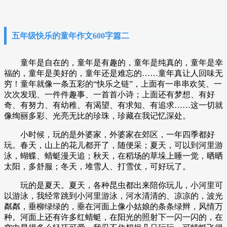
五年级快乐的童年作文600字篇二
童年是自在的，童年是有趣的，童年是纯真的，童年是幸
福的，童年是美好的，童年还是难忘的……童年真让人回味无
穷！童年就像一条五彩的“快乐之链”，上面有一串串欢笑、一
次次发现、一件件趣事、一首首小诗；上面还有梦想、有好
奇、有努力、有幼稚、有渴望、有求知、有追求……这一切就
像绚丽多彩、光亮无比的珍珠，珍藏在我记忆深处。
小时候，玩的是外婆家，外婆家在郊区，一年四季都好
玩。春天，山上的花儿都开了，随便采；夏天，可以到河里游
泳，蝴蝶、蜻蜓漫天追；秋天，在稻场的草垛上睡一觉，晒晒
太阳，多舒服；冬天，堆雪人、打雪仗，可好玩了。
玩的是夏天。夏天，各种昆虫都出来陪你玩儿，小河里可
以游泳，我经常跳到小河里游泳，河水清清的、凉凉的，波光
粼粼，垂柳绿绿的，垂在河面上像小姑娘的条条绿辫，风情万
种。河面上还有许多红蜻蜓，在阳光的照射下一闪一闪的，在