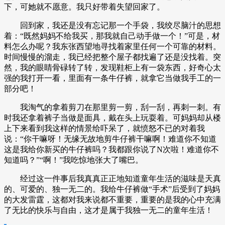
下，可她就不愿意。我只好带着失望回家了。
回到家，我还是没有忘记那一个手袋，我绞尽脑汁的思想
着：“既然妈妈不给我买，那我就自己动手做一个！”可是，材
料怎么办呢？我东张西望地寻找着家里任何一个可靠的材料。
时间慢慢的溜走，我已经把整个屋子都找遍了还是没找着。突
然，我的眼睛骨碌转了转，发现鞋柜上有一袋东西，好奇心太
强的我打开一看，里面有一条牛仔裤，就拿它当做我手工的一
部分吧！
我淘气的拿着剪刀在那里剪一剪，刮一刮，再刺一刺。有
时我还拿着裤子当做是面具，戴在头上玩耍着。可妈妈却从楼
上下来看到我这样的情景给吓呆了，就愤怒不已的对着我
说：“你干嘛呀！无缘无故地剪牛仔裤干嘛啊！难道你不知道
这是我给你新买的牛仔裤吗？我都跟你说了N次啦！难道你不
知道吗？”“啊！”我吃惊地张大了嘴巴。
经过这一件事后我真真正正地知道童年生活的滋味是天真
的、可爱的、独一无二的。我给牛仔裤做“手术”后受到了妈妈
的大发雷霆，这都对我来说都不重要，重要的是我的心中充满
了无比的快乐与自由，这才是属于我独一无二的童年生活！