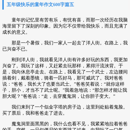
五年级快乐的童年作文600字篇五
童年的记忆里有苦有乐，有忧有喜，而那一次经历在我脑
海里留下了深刻的印象。因为它不仅带给我快乐，而且充满了
成长的意义。
那是一个暑假，我们一家人一起去了洋人街。在路上，我
已兴奋不已。
刚到洋人街，我就看见洋人街有许多好玩的东西，我更加
兴奋了。我玩了这样，又赶紧去玩那样，累得汗流浃背。于
是，我向休息亭走去。在路上，我看见了一个武士，左边腰间
插着剑，戴着墨镜，骑着一匹好马，那可威武了。我对爸爸
说：“爸爸，我长大了也要当武士。”爸爸笑着说：“就你这样
子，胆小，才当不了武士呢。”我着急地说：“那怎样才能让我
胆大呢？”爸爸说：“走，去穿魔鬼洞，让你胆子变大。”
我们来到了一个似金字塔的房子边，这里到处贴着鬼脸。
买了票后，我和爸爸走了进去。
魔鬼洞里面黑黑的，我什么也看不见，我紧紧地拉着爸爸
的手。突然，一只似僵尸的东西跳了过来，向我吐了一口气，