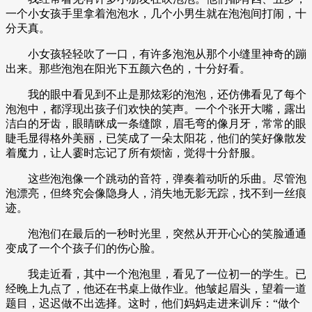
一个小女孩手里拿着泡泡水，几个小男生就在泡泡间打闹，十
分天真。
小女孩轻轻吹了一口，有许多泡泡从那个小缝里神奇的蹦
出来。那些泡泡在阳光下五颜六色的，十分好看。
我的眼中看见到不止是那炫彩的泡泡，还仿佛看见了每个
泡泡中，都浮现出孩子们欢快的笑声。一个个张开大嘴，露出
洁白的牙齿，眼睛眯成一条缝隙，眉毛弯的像月牙，常常的眼
睫毛显得格外美丽，已笑成了一朵太阳花，他们的笑好像散发
着魔力，让人霎时忘记了所有烦恼，觉得十分舒服。
这些泡泡像一个跳动的音符，弹奏着动听的乐曲。尽管泡
泡漂亮，但终究会像隐身人，消失地无影无踪，找不到一丝痕
迹。
泡泡们在最后的一秒时光里，突然从开开心心的笑脸通通
变成了一个个孩子们的伤心脸。
我走近看，其中一个泡泡里，看见了一位初一的学生。已
经晚上九点了，他还在书桌上做作业。他皱起眉头，望着一道
题目，迟迟做不出选择。这时，他们妈妈走进来训斥：“做个