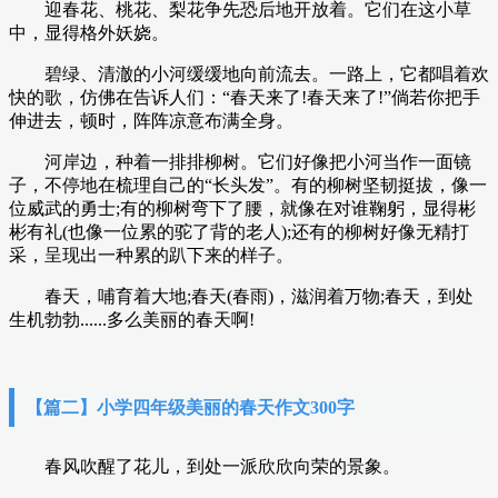
迎春花、桃花、梨花争先恐后地开放着。它们在这小草
中，显得格外妖娆。
碧绿、清澈的小河缓缓地向前流去。一路上，它都唱着欢
快的歌，仿佛在告诉人们：“春天来了!春天来了!”倘若你把手
伸进去，顿时，阵阵凉意布满全身。
河岸边，种着一排排柳树。它们好像把小河当作一面镜
子，不停地在梳理自己的“长头发”。有的柳树坚韧挺拔，像一
位威武的勇士;有的柳树弯下了腰，就像在对谁鞠躬，显得彬
彬有礼(也像一位累的驼了背的老人);还有的柳树好像无精打
采，呈现出一种累的趴下来的样子。
春天，哺育着大地;春天(春雨)，滋润着万物;春天，到处
生机勃勃......多么美丽的春天啊!
【篇二】小学四年级美丽的春天作文300字
春风吹醒了花儿，到处一派欣欣向荣的景象。