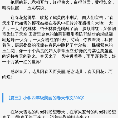
艳丽的花儿竞相开放，红得像火，白得似雪，黄得如金，
粉得似霞……五彩缤纷。
迎春花起得早，吹起了鹅黄的小喇叭，向人们宣告，“春
天来了!”;如雪的樱花姑娘在春风中把片片花瓣撒向大地;一大
片，一大片的桃林、杏子林像是喝醉了酒，脸颊绯红，又像朝
霞染红了天空;田野里金色的油菜花吸引着陈群结对的蝴蝶翩
翩起舞;一大朵，一大朵粉红的牡丹、芍药，你挨着我，我挤
着你，层层叠叠的花瓣在春风中跳起了华尔兹;一棵棵紫色的
玉兰花，像一个个高贵的妇人亭亭玉立;娇嫩的海棠也笑盈盈
的迎接春天的到来。春天来了，风中透着香，雨里裹着蜜，好
一个万紫千红的世界!
感谢春天，花儿因春天而美丽;感谢花儿，春天因花儿而
绚烂!
【篇三】小学四年级美丽的春天作文300字
在冰天雪地的时候我盼望春天，在寒风怒号的时候我盼望
春天。啊!春天终于来了，迈着轻盈的脚步来了!