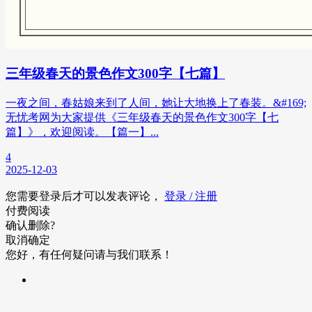
三年级春天的景色作文300字【七篇】
一夜之间，春姑娘来到了人间，她让大地换上了春装。&#169;
无忧考网为大家提供《三年级春天的景色作文300字【七
篇】》，欢迎阅读。【篇一】...
4
2025-12-03
您需要登录后才可以发表评论，
登录 / 注册
付费阅读
确认删除?
取消
确定
您好，有任何疑问请与我们联系！