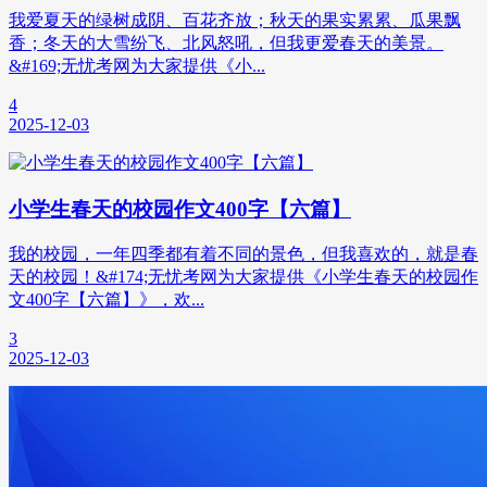
我爱夏天的绿树成阴、百花齐放；秋天的果实累累、瓜果飘
香；冬天的大雪纷飞、北风怒吼，但我更爱春天的美景。
&#169;无忧考网为大家提供《小...
4
2025-12-03
小学生春天的校园作文400字【六篇】
我的校园，一年四季都有着不同的景色，但我喜欢的，就是春
天的校园！&#174;无忧考网为大家提供《小学生春天的校园作
文400字【六篇】》，欢...
3
2025-12-03