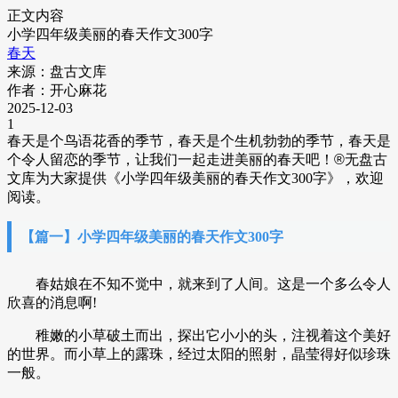
正文内容
小学四年级美丽的春天作文300字
春天
来源：盘古文库
作者：开心麻花
2025-12-03
1
春天是个鸟语花香的季节，春天是个生机勃勃的季节，春天是
个令人留恋的季节，让我们一起走进美丽的春天吧！
®
无盘古
文库
为大家提供《小学四年级美丽的春天作文300字》，欢迎
阅读。
【篇一】小学四年级美丽的春天作文300字
春姑娘在不知不觉中，就来到了人间。这是一个多么令人
欣喜的消息啊!
稚嫩的小草破土而出，探出它小小的头，注视着这个美好
的世界。而小草上的露珠，经过太阳的照射，晶莹得好似珍珠
一般。