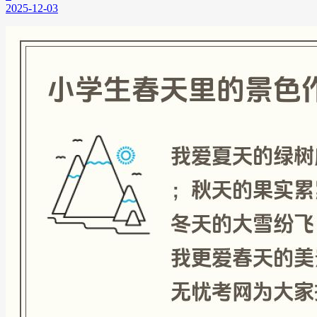
2025-12-03