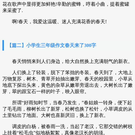
花在歌声中显得更加鲜艳!辛勤的蜜蜂，哼着小曲，提着蜜罐
来采蜜了.
啊!春天，我爱这温暖、迷人充满花香的春天!
【篇二】小学生三年级作文春天来了300字
春天悄悄来到人们身边，给大自然换上充满朝气的新衣。
人们换上了轻装，脱下了笨拙的冬装。春天到了，大地上
万物复苏，树木、青草开始抽出嫩芽。春天的校园里，小草从
地底下探出头来，黄色的杂草从嫩草旁退出去，大树长出了嫩
芽，翠的跟宝石一样的叶子，映入眼帘。
所谓“好雨知时节，当春乃发生，”春姑娘一转身，便下起
了毛毛雨，柳树长出了新芽，松树也换了松针，小草调皮的从
土里钻出了地面。大树也喜新厌旧，换上了新衣。
调皮的白杨，被春雨一洗，当起了老汉，它那交错的树枝
上挂着“松毛虫”似地杨絮絮，真像老汉长的胡须。