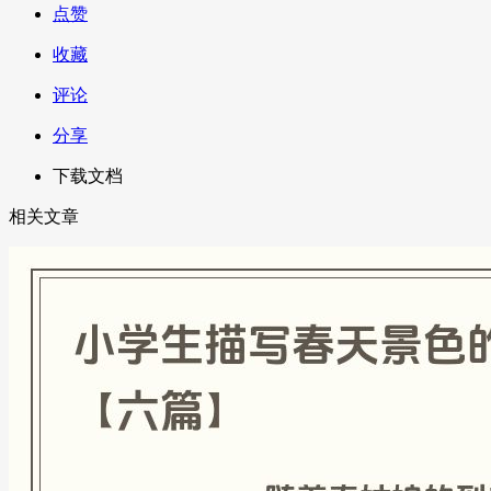
点赞
收藏
评论
分享
下载文档
相关文章