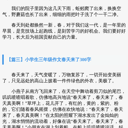
我们的院子里因为这几天下雨，蚯蚓爬了出来，换换空
气，野蘑菇也长了出来，细细的雨把叶子洗了个一干二净。
春天到处都焕然一新，春，对于我们这一代，是一年里的
早晨，是竞技场上起跑线，是刻苦学习的好机会。我们要好好
学习，长大后为祖国贡献自己的力量。
【篇三】小学生三年级作文春天来了300字
春天来了，天气变暖了，万物复苏了，一切开始变美丽
了，只见远处的高山上披着一件件绿色的外衣，美极了。
小燕子从南方飞回来了，在天空中舞动着剪刀似的尾巴，
叽叽喳喳唱着歌，仿佛地高兴地说“春天来了，春天来了，春
天真美啊！”草坪上，花儿开了，有红的，黄的，紫的、粉
的，它们随着春风摇摆，仿佛在欢快地说：“春天来了，春天
来了，春天真美啊！”在太阳的照耀下湖水发出了金灿灿的
光，湖水悄悄的流动着，好像在说“春天来了。春天来了，春
天真美啊！”小朋友在湖上划着船，在船上叽叽喳喳说话，好