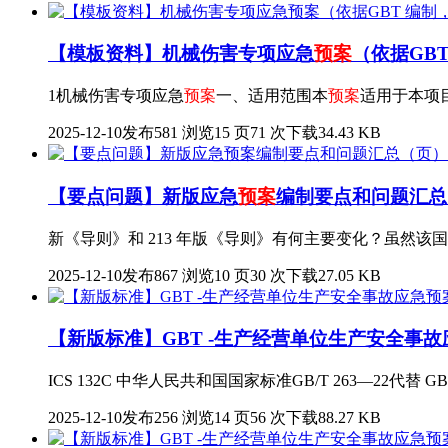
【模板资料】机械伤害专项应急
预案
（依据GB
1机械伤害专项应急
预案
一、适用范围本
预案
适用于本项
2025-12-10发布
581 浏览
15 页
71 次下载
34.43 KB
【要点问题】新版应急
预案
编制要点和问题汇总
新《导则》和 213 年版《导则》有何主要变化？虽然
2025-12-10发布
867 浏览
10 页
30 次下载
27.05 KB
【新版标准】GBT -生产经营单位生产安全事故
ICS 132C 中华人民共和国国家标准GB/T 263—22代替
2025-12-10发布
256 浏览
14 页
56 次下载
88.27 KB