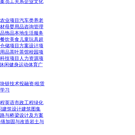
案
员工关系
企业文化
农业项目
汽车类
养老
材
母婴用品
咨询管理
品饰品
本地生活
服务
餐饮美食
儿童玩具
超
仓储项目
方案设计项
用品
茶叶茶馆
校园项
科技项目
人力资源项
休闲
健身运动体育
广
块链技术
投融资/租赁
学习
程英语
市政工程
绿化
织
建筑设计
建筑图集
路与桥梁
设计及方案
修缮加固与改造
岩土与