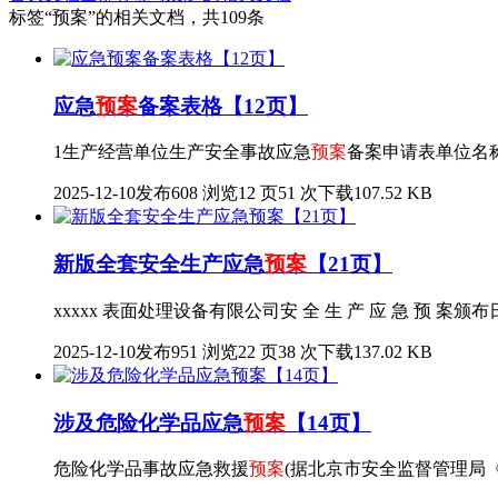
标签
“预案”
的相关文档，共109条
应急
预案
备案表格【12页】
1生产经营单位生产安全事故应急
预案
备案申请表单位名称
2025-12-10发布
608 浏览
12 页
51 次下载
107.52 KB
新版全套安全生产应急
预案
【21页】
xxxxx 表面处理设备有限公司安 全 生 产 应 急 预 案颁布日期：
2025-12-10发布
951 浏览
22 页
38 次下载
137.02 KB
涉及危险化学品应急
预案
【14页】
危险化学品事故应急救援
预案
(据北京市安全监督管理局