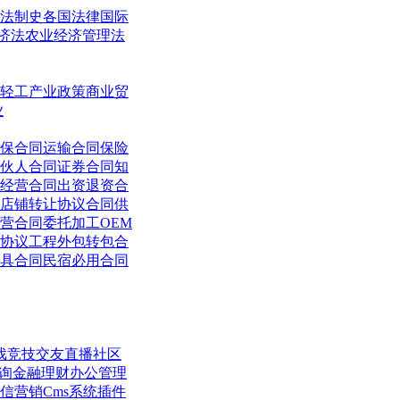
法制史
各国法律
国际
济法
农业经济管理法
轻工
产业政策
商业贸
业
保合同
运输合同
保险
伙人合同
证券合同
知
经营合同
出资退资合
店铺转让协议合同
供
营合同
委托加工OEM
协议
工程外包转包合
具合同
民宿必用合同
戏竞技
交友直播
社区
询
金融理财
办公管理
信营销
Cms系统
插件