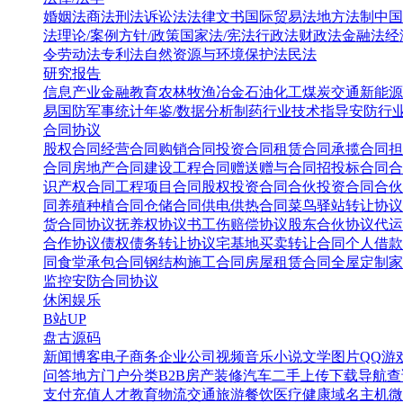
婚姻法
商法
刑法
诉讼法
法律文书
国际贸易法
地方法制
中国
法
理论/案例
方针/政策
国家法/宪法
行政法
财政法
金融法
经
令
劳动法
专利法
自然资源与环境保护法
民法
研究报告
信息产业
金融教育
农林牧渔
冶金
石油化工
煤炭
交通
新能源
易
国防军事
统计年鉴/数据分析
制药行业
技术指导
安防行
合同协议
股权合同
经营合同
购销合同
投资合同
租赁合同
承揽合同
担
合同
房地产合同
建设工程合同
赠送赠与合同
招投标合同
合
识产权合同
工程项目合同
股权投资合同
合伙投资合同
合伙
同
养殖种植合同
仓储合同
供电供热合同
菜鸟驿站转让协议
货合同协议
抚养权协议书
工伤赔偿协议
股东合伙协议
代运
合作协议
债权债务转让协议
宅基地买卖转让合同
个人借款
同
食堂承包合同
钢结构施工合同
房屋租赁合同
全屋定制家
监控安防合同协议
休闲娱乐
B站UP
盘古源码
新闻博客
电子商务
企业公司
视频音乐
小说文学
图片QQ
游
问答
地方门户
分类B2B
房产装修
汽车二手
上传下载
导航查
支付充值
人才教育
物流交通
旅游餐饮
医疗健康
域名主机
微