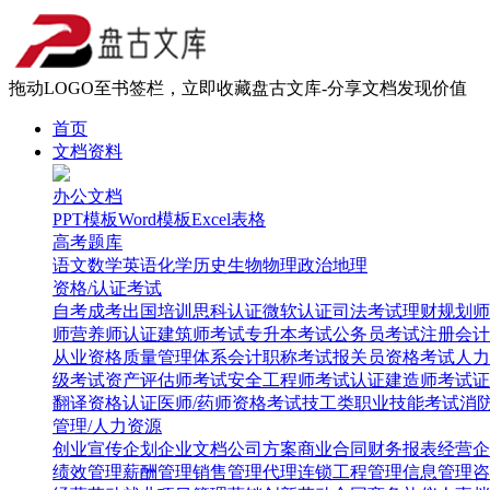
拖动LOGO至书签栏，立即收藏盘古文库-分享文档发现价值
首页
文档资料
办公文档
PPT模板
Word模板
Excel表格
高考题库
语文
数学
英语
化学
历史
生物
物理
政治
地理
资格/认证考试
自考
成考
出国培训
思科认证
微软认证
司法考试
理财规划师
师
营养师认证
建筑师考试
专升本考试
公务员考试
注册会计
从业资格
质量管理体系
会计职称考试
报关员资格考试
人力
级考试
资产评估师考试
安全工程师考试
认证建造师考试
证
翻译资格认证
医师/药师资格考试
技工类职业技能考试
消
管理/人力资源
创业
宣传企划
企业文档
公司方案
商业合同
财务报表
经营企
绩效管理
薪酬管理
销售管理
代理连锁
工程管理
信息管理
咨