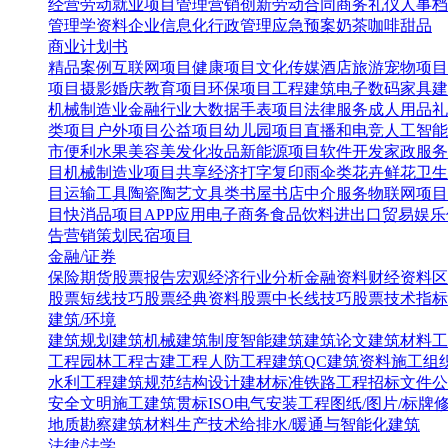
经营
劳动就业
项目管理
营销创新
劳动合同
商务礼仪
人事档
管理学资料
企业信息化
行政管理
应急预案
奶茶咖啡甜品
商业计划书
精品案例
互联网项目
健康项目
文化传媒
酒店旅游
宠物项目
项目
摄影婚庆
教育项目
环保项目
工程建筑
电子数码
家具建
机械制造业
金融行业
大数据
手表项目
法律服务
成人用品
礼
类项目
户外项目
公益项目
幼儿园项目
直播和电竞
人工智能
市便利水果
美容美发化妆品
新能源项目
软件开发
家政服务
目
机械制造业项目
共享经济
打字复印
雨伞类
花卉鲜花
卫生
目
运输工具
陶瓷陶艺
文具类
书屋书店
中介服务
物联网项目
目
快消品项目
APP应用
电子商务
食品饮料
进出口贸易
娱乐
告营销策划
民宿项目
金融/证券
保险
期货
股票报告
宏观经济
行业分析
金融资料
财经资料
区
股票短线技巧
股票经典资料
股票中长线技巧
股票技术指标
建筑/环境
建筑规划
建筑机械
建筑制度
智能建筑
建筑论文
建筑材料
工
工程
园林工程
古建工程
人防工程
建筑QC
建筑资料
施工组
水利工程
建筑规范
结构设计
建材标准
铁路工程
招标文件
公
安全文明施工
建筑贯标ISO
电气安装工程
图纸/图片/标牌
地质勘察
建筑材料生产技术
给排水/暖通与智能化建筑
法律/法学