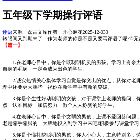
五年级下学期操行评语
评语
来源：盘古文库
作者：开心麻花
2025-12-03
3
转眼间又到期末了，作为老师的你是不是又要写评语了呢?
©
无
【篇一】
1.在老师心目中，你是个既聪明机灵的男孩。学习上有余力
自身的毛病，一定会成为出色的学生。
2.诚实热情关心集体学习自觉是你突出的优点，从你对老师
理中还要更大胆些，祝你在新学年中有新的突破。
3.你是个生性好动聪明的女孩，对于课堂上老师的提问，你
点，认准目标，加倍努力，做个人人称赞的好学生。
4.在老师心目中，你是个文弱的男孩，上课不爱回答问题，
老是缩手缩脚的，大胆地投入到学习中来吧!积极参与课堂学习
5.你是个懂礼貌聪明的男孩，你人小心大，主意特别多，劳动