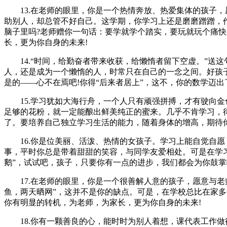
13.在老师的眼里，你是一个热情奔放、热爱集体的孩子，
助别人，却总管不好自己。这学期，你学习上还是磨磨蹭蹭，
脑子里吗?老师赠你一句话：要学就学个踏实，要玩就玩个痛快
长，更为你自身的未来!
14.“时间，给勤奋者带来收获，给懒惰者留下空虚。”送这
人，还是成为一个懒惰的人，时常只在自己的一念之间。好孩
是的——心不在焉吧!你得“后来者居上”，这不，你的数学迈
15.学习犹如大海行舟，一个人只有顽强拼搏，才有驶向金
足够的花粉，就一定能酿出鲜美纯正的蜜来。几乎不肯学习，
了。要培养自己独立学习生活的能力，随着身体的增高，期待
16.你是位美丽、活泼、热情的女孩子。学习上能自觉自愿
事，平时你总是带着甜甜的笑容，与同学友爱相处。可是在学习
鹅”，试试吧，孩子，只要你有一点的进步，我们都会为你鼓掌
17.在老师的眼里，你是一个很善解人意的孩子，愿意与老
鱼，两天晒网”，这并不是你的缺点。可是，在学校总比在家
你有明显的转机，为老师，为家长，更为你自身的未来!
18.你有一颗善良的心，能时时为别人着想，课代表工作做