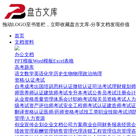
拖动LOGO至书签栏，立即收藏盘古文库-分享文档发现价值
首页
文档资料
办公文档
PPT模板
Word模板
Excel表格
高考题库
语文
数学
英语
化学
历史
生物
物理
政治
地理
资格/认证考试
自考
成考
出国培训
思科认证
微软认证
司法考试
理财规划师
师
营养师认证
建筑师考试
专升本考试
公务员考试
注册会计
从业资格
质量管理体系
会计职称考试
报关员资格考试
人力
级考试
资产评估师考试
安全工程师考试
认证建造师考试
证
翻译资格认证
医师/药师资格考试
技工类职业技能考试
消
管理/人力资源
创业
宣传企划
企业文档
公司方案
商业合同
财务报表
经营企
绩效管理
薪酬管理
销售管理
代理连锁
工程管理
信息管理
咨