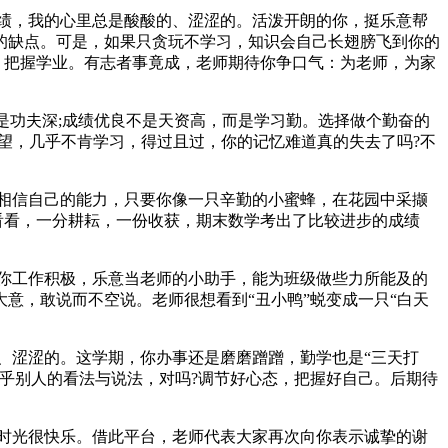
绩，我的心里总是酸酸的、涩涩的。活泼开朗的你，挺乐意帮
的缺点。可是，如果只贪玩不学习，知识会自己长翅膀飞到你的
，把握学业。有志者事竟成，老师期待你争口气：为老师，为家
是功夫深;成绩优良不是天资高，而是学习勤。选择做个勤奋的
望，几乎不肯学习，得过且过，你的记忆难道真的失去了吗?不
相信自己的能力，只要你像一只辛勤的小蜜蜂，在花园中采撷
看看，一分耕耘，一份收获，期末数学考出了比较进步的成绩
你工作积极，乐意当老师的小助手，能为班级做些力所能及的
意，敢说而不空说。老师很想看到“丑小鸭”蜕变成一只“白天
、涩涩的。这学期，你办事还是磨磨蹭蹭，勤学也是“三天打
乎别人的看法与说法，对吗?调节好心态，把握好自己。后期待
时光很快乐。借此平台，老师代表大家再次向你表示诚挚的谢