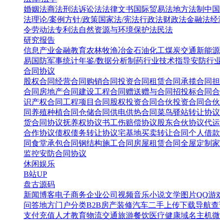
婚姻法
商法
刑法
诉讼法
法律文书
国际贸易法
地方法制
中国
法
理论/案例
方针/政策
国家法/宪法
行政法
财政法
金融法
经
令
劳动法
专利法
自然资源与环境保护法
民法
研究报告
信息产业
金融教育
农林牧渔
冶金
石油化工
煤炭
交通
新能源
易
国防军事
统计年鉴/数据分析
制药行业
技术指导
安防行
合同协议
股权合同
经营合同
购销合同
投资合同
租赁合同
承揽合同
担
合同
房地产合同
建设工程合同
赠送赠与合同
招投标合同
合
识产权合同
工程项目合同
股权投资合同
合伙投资合同
合伙
同
养殖种植合同
仓储合同
供电供热合同
菜鸟驿站转让协议
货合同协议
抚养权协议书
工伤赔偿协议
股东合伙协议
代运
合作协议
债权债务转让协议
宅基地买卖转让合同
个人借款
同
食堂承包合同
钢结构施工合同
房屋租赁合同
全屋定制家
监控安防合同协议
休闲娱乐
B站UP
盘古源码
新闻博客
电子商务
企业公司
视频音乐
小说文学
图片QQ
游
问答
地方门户
分类B2B
房产装修
汽车二手
上传下载
导航查
支付充值
人才教育
物流交通
旅游餐饮
医疗健康
域名主机
微