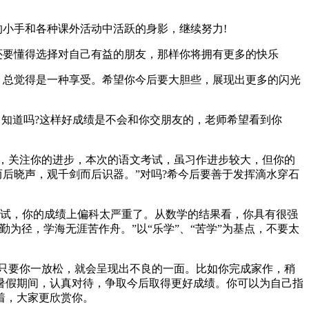
小手和各种课外活动中活跃的身影，继续努力!
还要懂得选择对自己有益的朋友，那样你将拥有更多的快乐
，总觉得是一种享受。希望你今后要大胆些，展现出更多的闪光
知道吗?这样好成绩是不会和你交朋友的，老师希望看到你
，关注你的进步，本次的语文考试，虽习作进步较大，但你的
后晓声，观千剑而后识器。”对吗?希今后要善于发挥滴水穿石
考试，你的成绩上偏科太严重了。从数学的结果看，你具有很强
为径，学海无涯苦作舟。”以“乐学”、“苦学”为基点，不要太
只要你一放松，就会呈现出不良的一面。比如你完成家作，稍
暑假期间，认真对待，争取今后取得更好成绩。你可以为自己指
着，大家更欣赏你。