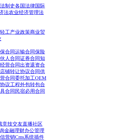
法制史
各国法律
国际
济法
农业经济管理法
轻工
产业政策
商业贸
业
保合同
运输合同
保险
伙人合同
证券合同
知
经营合同
出资退资合
店铺转让协议合同
供
营合同
委托加工OEM
协议
工程外包转包合
具合同
民宿必用合同
戏竞技
交友直播
社区
询
金融理财
办公管理
信营销
Cms系统
插件