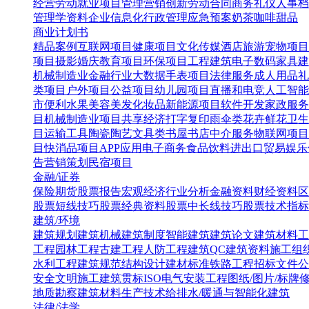
经营
劳动就业
项目管理
营销创新
劳动合同
商务礼仪
人事档
管理学资料
企业信息化
行政管理
应急预案
奶茶咖啡甜品
商业计划书
精品案例
互联网项目
健康项目
文化传媒
酒店旅游
宠物项目
项目
摄影婚庆
教育项目
环保项目
工程建筑
电子数码
家具建
机械制造业
金融行业
大数据
手表项目
法律服务
成人用品
礼
类项目
户外项目
公益项目
幼儿园项目
直播和电竞
人工智能
市便利水果
美容美发化妆品
新能源项目
软件开发
家政服务
目
机械制造业项目
共享经济
打字复印
雨伞类
花卉鲜花
卫生
目
运输工具
陶瓷陶艺
文具类
书屋书店
中介服务
物联网项目
目
快消品项目
APP应用
电子商务
食品饮料
进出口贸易
娱乐
告营销策划
民宿项目
金融/证券
保险
期货
股票报告
宏观经济
行业分析
金融资料
财经资料
区
股票短线技巧
股票经典资料
股票中长线技巧
股票技术指标
建筑/环境
建筑规划
建筑机械
建筑制度
智能建筑
建筑论文
建筑材料
工
工程
园林工程
古建工程
人防工程
建筑QC
建筑资料
施工组
水利工程
建筑规范
结构设计
建材标准
铁路工程
招标文件
公
安全文明施工
建筑贯标ISO
电气安装工程
图纸/图片/标牌
地质勘察
建筑材料生产技术
给排水/暖通与智能化建筑
法律/法学