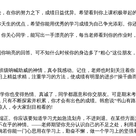
，在你的努力之下，成绩日益优异。希望看到你上课积极举起的
天生的优点，希望你能用优秀的学习成绩为自己争光添彩。你
你关心同学，能写出一手漂亮的字，每当老师看到你的作业时
你响亮的回答。可不知什么时候你的身边多了“粗心”这位朋友，
班级呐喊助威的神情，真令我感动。记住，老师也时刻关注着你
上精益求精，注重学习的方法，使成绩有明显的进步!“操千曲而
同学你也变得热情、真诚了，同学都愿意和你交朋友。可是期末
只有不断探索并积累，你才会有出色的成绩。韩愈说“书山有路勤
惊人，令大家刮目相看的!
端正。你应该要知道学习尤如急流划舟，不进则退。在某些方面
不在乎的神情。——老师期望你充分认识自己的不足之处，利用
倘若你能一门心思用在学习上，勤奋不懈，做一个学习上的坚强