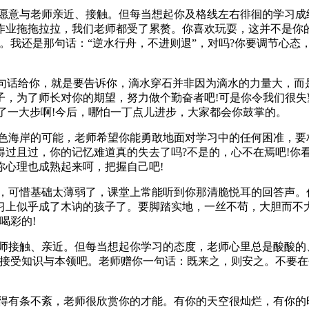
愿意与老师亲近、接触。但每当想起你及格线左右徘徊的学习成
作业拖拖拉拉，我们老师都受了累赘。你喜欢玩耍，这并不是你
。我还是那句话：“逆水行舟，不进则退”，对吗?你要调节心态
句话给你，就是要告诉你，滴水穿石并非因为滴水的力量大，而
子，为了师长对你的期望，努力做个勤奋者吧!可是你令我们很失
出了一大步啊!今后，哪怕一丁点儿进步，大家都会你鼓掌的。
色海岸的可能，老师希望你能勇敢地面对学习中的任何困准，要
得过且过，你的记忆难道真的失去了吗?不是的，心不在焉吧!你
你心理也成熟起来呵，把握自己吧!
，可惜基础太薄弱了，课堂上常能听到你那清脆悦耳的回答声。
上似乎成了木讷的孩子了。要脚踏实地，一丝不苟，大胆而不大
喝彩的!
师接触、亲近。但每当想起你学习的态度，老师心里总是酸酸的
多接受知识与本领吧。老师赠你一句话：既来之，则安之。不要在
得有条不紊，老师很欣赏你的才能。有你的天空很灿烂，有你的