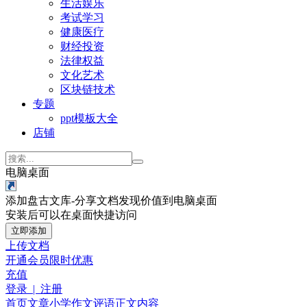
生活娱乐
考试学习
健康医疗
财经投资
法律权益
文化艺术
区块链技术
专题
ppt模板大全
店铺
电脑桌面
添加盘古文库-分享文档发现价值到电脑桌面
安装后可以在桌面快捷访问
立即添加
上传文档
开通会员
限时优惠
充值
登录 | 注册
首页
文章
小学作文
评语
正文内容