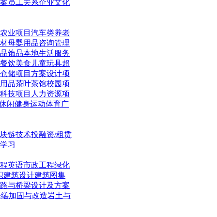
案
员工关系
企业文化
农业项目
汽车类
养老
材
母婴用品
咨询管理
品饰品
本地生活
服务
餐饮美食
儿童玩具
超
仓储项目
方案设计项
用品
茶叶茶馆
校园项
科技项目
人力资源项
休闲
健身运动体育
广
块链技术
投融资/租赁
学习
程英语
市政工程
绿化
织
建筑设计
建筑图集
路与桥梁
设计及方案
修缮加固与改造
岩土与