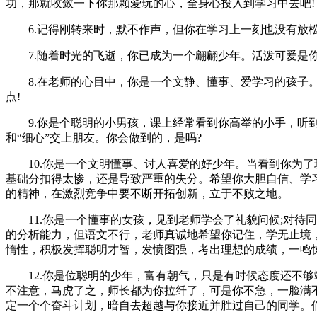
功，那就收敛一下你那颗爱玩的心，全身心投入到学习中去吧!
6.记得刚转来时，默不作声，但你在学习上一刻也没有放松
7.随着时光的飞逝，你已成为一个翩翩少年。活泼可爱是你
8.在老师的心目中，你是一个文静、懂事、爱学习的孩子。
点!
9.你是个聪明的小男孩，课上经常看到你高举的小手，听到
和“细心”交上朋友。你会做到的，是吗?
10.你是一个文明懂事、讨人喜爱的好少年。当看到你为了
基础分扣得太惨，还是导致严重的失分。希望你大胆自信、学习
的精神，在激烈竞争中要不断开拓创新，立于不败之地。
11.你是一个懂事的女孩，见到老师学会了礼貌问候;对待
的分析能力，但语文不行，老师真诚地希望你记住，学无止境，
惰性，积极发挥聪明才智，发愤图强，考出理想的成绩，一鸣
12.你是位聪明的少年，富有朝气，只是有时候态度还不够
不注意，马虎了之，师长都为你拉纤了，可是你不急，一脸满
定一个个奋斗计划，暗自去超越与你接近并胜过自己的同学。