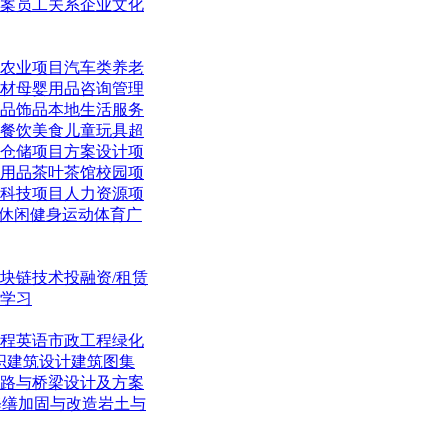
案
员工关系
企业文化
农业项目
汽车类
养老
材
母婴用品
咨询管理
品饰品
本地生活
服务
餐饮美食
儿童玩具
超
仓储项目
方案设计项
用品
茶叶茶馆
校园项
科技项目
人力资源项
休闲
健身运动体育
广
块链技术
投融资/租赁
学习
程英语
市政工程
绿化
织
建筑设计
建筑图集
路与桥梁
设计及方案
修缮加固与改造
岩土与