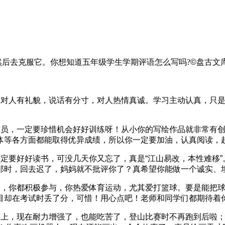
然后去克服它。你想知道五年级学生学期评语怎么写吗?
©盘古文
对人有礼貌，说话有分寸，对人热情真诚。学习主动认真，只是
员，一定要珍惜机会好好训练呀！从小你的写绘作品就非常有创
等各方面都能取得优异成绩，所以你一定要加油，认真阅读，赶
要好好读书，可没几天你又忘了，真是“江山易改，本性难移”
那时，回去迟了，妈妈就不批评你了？真希望你能做一个诚实、
，你都积极参与，你热爱体育运动，尤其爱打篮球。要是能把球
目却在考试时丢了分，可惜！用心点吧！老师和同学们都期待着
现在耐力增强了，也能吃苦了，登山比赛时不再跑到后啦；然后