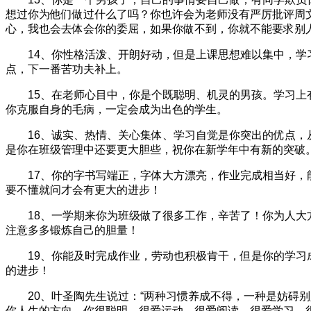
想过你为他们做过什么了吗？你也许会为老师没有严厉批评周
心，我也会去体会你的委屈，如果你做不到，你就不能要求别
14、你性格活泼、开朗好动，但是上课思想难以集中，学习
点，下一番苦功夫补上。
15、在老师心目中，你是个既聪明、机灵的男孩。学习上有
你克服自身的毛病，一定会成为出色的学生。
16、诚实、热情、关心集体、学习自觉是你突出的优点，从
是你在班级管理中还要更大胆些，祝你在新学年中有新的突破
17、你的字书写端正，字体大方漂亮，作业完成相当好，能
要不懂就问才会有更大的进步！
18、一学期来你为班级做了很多工作，辛苦了！你为人大方
注意多多锻炼自己的胆量！
19、你能及时完成作业，劳动也积极肯干，但是你的学习成
的进步！
20、叶圣陶先生说过：“两种习惯养成不得，一种是妨碍别人
你人生的方向。你很聪明，很爱运动，很爱阅读，很爱学习，