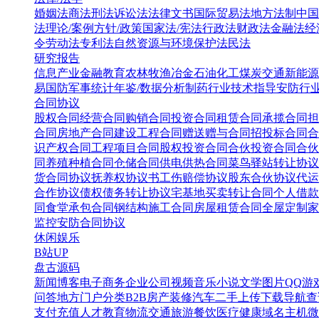
婚姻法
商法
刑法
诉讼法
法律文书
国际贸易法
地方法制
中国
法
理论/案例
方针/政策
国家法/宪法
行政法
财政法
金融法
经
令
劳动法
专利法
自然资源与环境保护法
民法
研究报告
信息产业
金融教育
农林牧渔
冶金
石油化工
煤炭
交通
新能源
易
国防军事
统计年鉴/数据分析
制药行业
技术指导
安防行
合同协议
股权合同
经营合同
购销合同
投资合同
租赁合同
承揽合同
担
合同
房地产合同
建设工程合同
赠送赠与合同
招投标合同
合
识产权合同
工程项目合同
股权投资合同
合伙投资合同
合伙
同
养殖种植合同
仓储合同
供电供热合同
菜鸟驿站转让协议
货合同协议
抚养权协议书
工伤赔偿协议
股东合伙协议
代运
合作协议
债权债务转让协议
宅基地买卖转让合同
个人借款
同
食堂承包合同
钢结构施工合同
房屋租赁合同
全屋定制家
监控安防合同协议
休闲娱乐
B站UP
盘古源码
新闻博客
电子商务
企业公司
视频音乐
小说文学
图片QQ
游
问答
地方门户
分类B2B
房产装修
汽车二手
上传下载
导航查
支付充值
人才教育
物流交通
旅游餐饮
医疗健康
域名主机
微