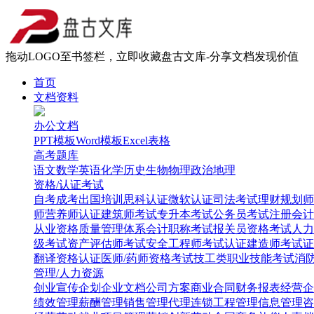
拖动LOGO至书签栏，立即收藏盘古文库-分享文档发现价值
首页
文档资料
办公文档
PPT模板
Word模板
Excel表格
高考题库
语文
数学
英语
化学
历史
生物
物理
政治
地理
资格/认证考试
自考
成考
出国培训
思科认证
微软认证
司法考试
理财规划师
师
营养师认证
建筑师考试
专升本考试
公务员考试
注册会计
从业资格
质量管理体系
会计职称考试
报关员资格考试
人力
级考试
资产评估师考试
安全工程师考试
认证建造师考试
证
翻译资格认证
医师/药师资格考试
技工类职业技能考试
消
管理/人力资源
创业
宣传企划
企业文档
公司方案
商业合同
财务报表
经营企
绩效管理
薪酬管理
销售管理
代理连锁
工程管理
信息管理
咨