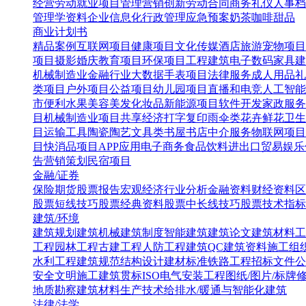
经营
劳动就业
项目管理
营销创新
劳动合同
商务礼仪
人事档
管理学资料
企业信息化
行政管理
应急预案
奶茶咖啡甜品
商业计划书
精品案例
互联网项目
健康项目
文化传媒
酒店旅游
宠物项目
项目
摄影婚庆
教育项目
环保项目
工程建筑
电子数码
家具建
机械制造业
金融行业
大数据
手表项目
法律服务
成人用品
礼
类项目
户外项目
公益项目
幼儿园项目
直播和电竞
人工智能
市便利水果
美容美发化妆品
新能源项目
软件开发
家政服务
目
机械制造业项目
共享经济
打字复印
雨伞类
花卉鲜花
卫生
目
运输工具
陶瓷陶艺
文具类
书屋书店
中介服务
物联网项目
目
快消品项目
APP应用
电子商务
食品饮料
进出口贸易
娱乐
告营销策划
民宿项目
金融/证券
保险
期货
股票报告
宏观经济
行业分析
金融资料
财经资料
区
股票短线技巧
股票经典资料
股票中长线技巧
股票技术指标
建筑/环境
建筑规划
建筑机械
建筑制度
智能建筑
建筑论文
建筑材料
工
工程
园林工程
古建工程
人防工程
建筑QC
建筑资料
施工组
水利工程
建筑规范
结构设计
建材标准
铁路工程
招标文件
公
安全文明施工
建筑贯标ISO
电气安装工程
图纸/图片/标牌
地质勘察
建筑材料生产技术
给排水/暖通与智能化建筑
法律/法学