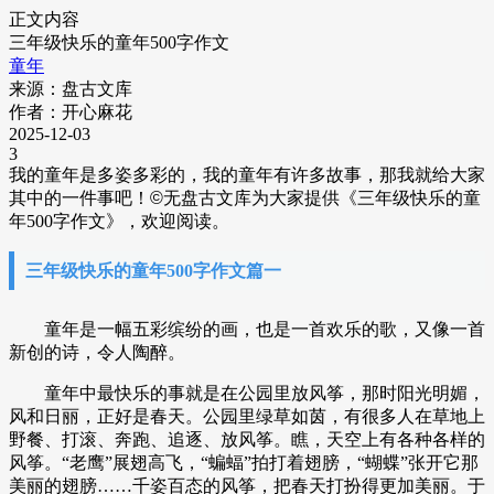
正文内容
三年级快乐的童年500字作文
童年
来源：盘古文库
作者：开心麻花
2025-12-03
3
我的童年是多姿多彩的，我的童年有许多故事，那我就给大家
其中的一件事吧！
©
无盘古文库为大家提供《三年级快乐的童
年500字作文》，欢迎阅读。
三年级快乐的童年500字作文篇一
童年是一幅五彩缤纷的画，也是一首欢乐的歌，又像一首
新创的诗，令人陶醉。
童年中最快乐的事就是在公园里放风筝，那时阳光明媚，
风和日丽，正好是春天。公园里绿草如茵，有很多人在草地上
野餐、打滚、奔跑、追逐、放风筝。瞧，天空上有各种各样的
风筝。“老鹰”展翅高飞，“蝙蝠”拍打着翅膀，“蝴蝶”张开它那
美丽的翅膀……千姿百态的风筝，把春天打扮得更加美丽。于