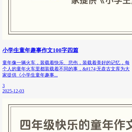
小学生童年趣事作文100字四篇
童年像一辆火车，装载着快乐、悲伤，装载着美好的记忆，每
个人的童年火车里都装载着不同的事，&#174;无盘古文库为大
家提供《小学生童年趣事...
3
2025-12-03