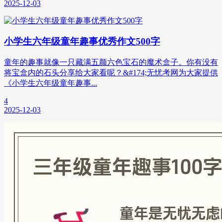
2025-12-03
小学生六年级童年趣事优秀作文500字
童年的趣事就像一只藏满五颜六色宝石的魔术盒子。你有没有
将宝盒内的石头分享给大家看呢？&#174;无忧考网为大家提供
《小学生六年级童年趣事...
4
2025-12-03