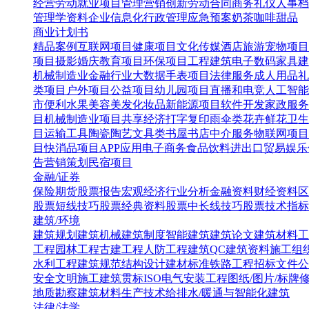
经营
劳动就业
项目管理
营销创新
劳动合同
商务礼仪
人事档
管理学资料
企业信息化
行政管理
应急预案
奶茶咖啡甜品
商业计划书
精品案例
互联网项目
健康项目
文化传媒
酒店旅游
宠物项目
项目
摄影婚庆
教育项目
环保项目
工程建筑
电子数码
家具建
机械制造业
金融行业
大数据
手表项目
法律服务
成人用品
礼
类项目
户外项目
公益项目
幼儿园项目
直播和电竞
人工智能
市便利水果
美容美发化妆品
新能源项目
软件开发
家政服务
目
机械制造业项目
共享经济
打字复印
雨伞类
花卉鲜花
卫生
目
运输工具
陶瓷陶艺
文具类
书屋书店
中介服务
物联网项目
目
快消品项目
APP应用
电子商务
食品饮料
进出口贸易
娱乐
告营销策划
民宿项目
金融/证券
保险
期货
股票报告
宏观经济
行业分析
金融资料
财经资料
区
股票短线技巧
股票经典资料
股票中长线技巧
股票技术指标
建筑/环境
建筑规划
建筑机械
建筑制度
智能建筑
建筑论文
建筑材料
工
工程
园林工程
古建工程
人防工程
建筑QC
建筑资料
施工组
水利工程
建筑规范
结构设计
建材标准
铁路工程
招标文件
公
安全文明施工
建筑贯标ISO
电气安装工程
图纸/图片/标牌
地质勘察
建筑材料生产技术
给排水/暖通与智能化建筑
法律/法学