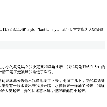
/22 8:11:49" style="font-family:arial;">
盘古文库为大家提供
。
小小的乌龟吗？我决定要和乌龟比赛，我和乌龟都站在大缸的
一清二楚了赶紧班我送进了医院。
走到游泳池旁边毫不犹豫地跳了下去，刚游了几下，突然感觉身
我感觉有一股水要出来我张开嘴，水像喷泉一样涌了出来。我醒
哈哈大笑起来，弄的我迷惑不解，也跟着他们小起来。