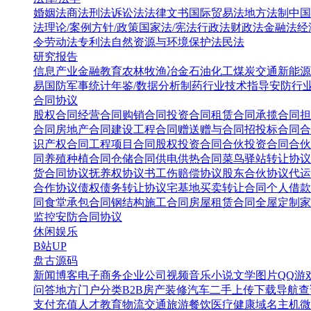
婚姻法
商法
刑法
诉讼法
法律文书
国际贸易法
地方法制
中国
法
理论/案例
方针/政策
国家法/宪法
行政法
财政法
金融法
经
令
劳动法
专利法
自然资源与环境保护法
民法
研究报告
信息产业
金融教育
农林牧渔
冶金
石油化工
煤炭
交通
新能源
易
国防军事
统计年鉴/数据分析
制药行业
技术指导
安防行
合同协议
股权合同
经营合同
购销合同
投资合同
租赁合同
承揽合同
担
合同
房地产合同
建设工程合同
赠送赠与合同
招投标合同
合
识产权合同
工程项目合同
股权投资合同
合伙投资合同
合伙
同
养殖种植合同
仓储合同
供电供热合同
菜鸟驿站转让协议
货合同协议
抚养权协议书
工伤赔偿协议
股东合伙协议
代运
合作协议
债权债务转让协议
宅基地买卖转让合同
个人借款
同
食堂承包合同
钢结构施工合同
房屋租赁合同
全屋定制家
监控安防合同协议
休闲娱乐
B站UP
盘古源码
新闻博客
电子商务
企业公司
视频音乐
小说文学
图片QQ
游
问答
地方门户
分类B2B
房产装修
汽车二手
上传下载
导航查
支付充值
人才教育
物流交通
旅游餐饮
医疗健康
域名主机
微