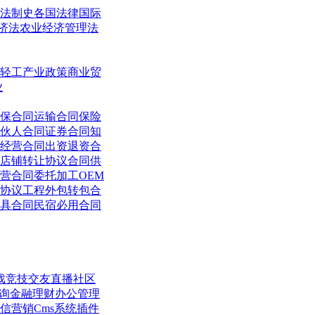
法制史
各国法律
国际
济法
农业经济管理法
轻工
产业政策
商业贸
业
保合同
运输合同
保险
伙人合同
证券合同
知
经营合同
出资退资合
店铺转让协议合同
供
营合同
委托加工OEM
协议
工程外包转包合
具合同
民宿必用合同
戏竞技
交友直播
社区
询
金融理财
办公管理
信营销
Cms系统
插件