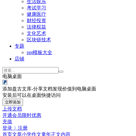
生活娱乐
考试学习
健康医疗
财经投资
法律权益
文化艺术
区块链技术
专题
ppt模板大全
店铺
电脑桌面
添加盘古文库-分享文档发现价值到电脑桌面
安装后可以在桌面快捷访问
立即添加
上传文档
开通会员
限时优惠
充值
登录 | 注册
首页
文章
小学作文
童年
正文内容