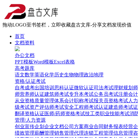
拖动LOGO至书签栏，立即收藏盘古文库-分享文档发现价值
首页
文档资料
办公文档
PPT模板
Word模板
Excel表格
高考题库
语文
数学
英语
化学
历史
生物
物理
政治
地理
资格/认证考试
自考
成考
出国培训
思科认证
微软认证
司法考试
理财规划师
师
营养师认证
建筑师考试
专升本考试
公务员考试
注册会计
从业资格
质量管理体系
会计职称考试
报关员资格考试
人力
级考试
资产评估师考试
安全工程师考试
认证建造师考试
证
翻译资格认证
医师/药师资格考试
技工类职业技能考试
消
管理/人力资源
创业
宣传企划
企业文档
公司方案
商业合同
财务报表
经营企
绩效管理
薪酬管理
销售管理
代理连锁
工程管理
信息管理
咨