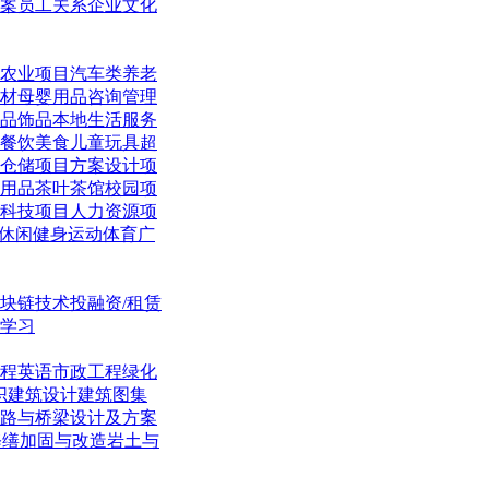
案
员工关系
企业文化
农业项目
汽车类
养老
材
母婴用品
咨询管理
品饰品
本地生活
服务
餐饮美食
儿童玩具
超
仓储项目
方案设计项
用品
茶叶茶馆
校园项
科技项目
人力资源项
休闲
健身运动体育
广
块链技术
投融资/租赁
学习
程英语
市政工程
绿化
织
建筑设计
建筑图集
路与桥梁
设计及方案
修缮加固与改造
岩土与