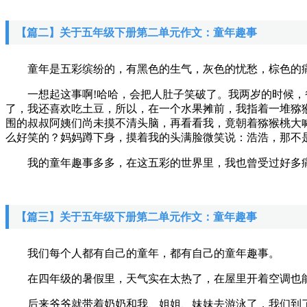
【篇二】关于五年级下册第二单元作文：童年趣事
童年是五彩缤纷的，有黑色的生气，灰色的忧愁，棕色的痛
一想起这事啊!哈哈，会把人肚子笑破了。我两岁的时候，爸
了，我还喜欢吃土豆，所以，在一个水果摊前，我指着一堆猕猴
围的叔叔阿姨们尚未摸不清头脑，再看看我，竟朝着猕猴桃大
么好笑的？妈妈蹲下身，摸着我的头满脸微笑说：浩浩，那不
我的童年趣事多多，在这五彩的世界里，我也曾受过好多痛
【篇三】关于五年级下册第二单元作文：童年趣事
我们每个人都有自己的童年，都有自己的童年趣事。
在四年级的暑假里，天气实在太热了，在屋里开着空调也能
后来爷爷就带着奶奶和我、姐姐、妹妹去游泳了，我们到了