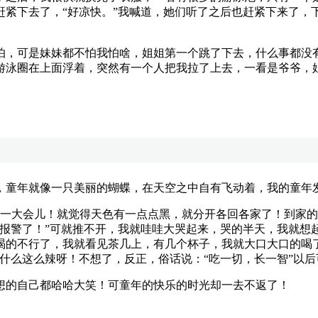
赶紧下去了，“好凉快。”我喊道，她们听了之后也赶紧下来了，
，可是妹妹都不怕我怕啥，姐姐第一个跳了下去，什么事都没有
游泳圈在上面浮着，突然有一个人把我拉了上去，一看是爷爷，
童年就像一只美丽的蝴蝶，在天空之中自有飞动着，我的童年
大会儿！就觉得天色有一点点黑，就分开各回各家了！到家的
就报警了！”可就推不开，我就哇哇大哭起来，哭的半天，我就想
渴的不行了，我就看见茶几上，有几个杯子，我就大口大口的喝
什么这么辣呀！不想了，反正，俗话说：“吃一切，长一智”以后
的自己都哈哈大笑！可童年的快乐的时光却一去不返了！