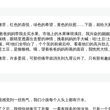
苦，红色的喜悦，绿色的希望，黄色的欣慰……下面，就给大家
爸妈妈带我去买水果。市场上的水果琳琅满目。我兴奋的蹦蹦
桃，眼睛里透露出贪婪的神情，拽着妈妈的手大喊：哇!土豆!土豆
喊，呵!他们全明白了，个个笑的前俯后仰。看着他们的高兴劲
是土豆，是猕猴桃。哦，望着爸爸妈妈和蔼的面容，我恍然大悟
苦，许多委屈，可那些痛早就消失到九霄云外了。只有那有趣的
感觉到一丝热气，我们小孩每个人头上都有汗水。
之后，我很快就换完了衣服，一看有很多的游泳池，只有一个是