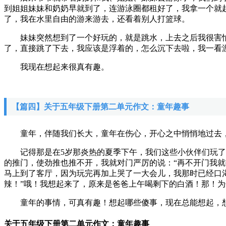
到姐姐妹妹和奶奶早就到了，连游泳圈都租好了，我拿一个就
了，我在水里自由的游来游去，还看着别人打篮球。
妹妹突然想到了一个好玩的，就是跳水，上去之后我很害怕
了，直接跳了下去，我应该是浮着的，怎么沉下去啦，我一看
我现在想起来很真有趣。
【篇四】关于五年级下册第二单元作文：童年趣事
童年，伴随我们长大，童年在伤心，开心之中悄悄地过去，
记得那是在5岁那炎热的夏季下午，我们这些小伙伴们玩了一
的推门，使劲推也推不开，我就对门严厉的说：“再不开门我
马上到了客厅，因为玩完再加上哭了一大会儿，我那时已经口
辣！”哦！我想起来了，原来是爸爸上午喝剩下的白酒！那！为
童年的事情，可真有趣！想起哪些傻事，现在总能想起，想
关于五年级下册第二单元作文：童年趣事