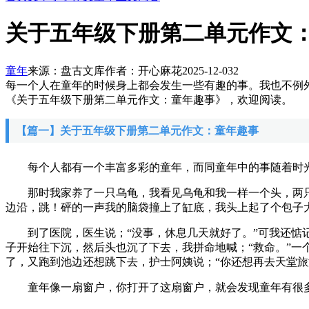
关于五年级下册第二单元作文
童年
来源：盘古文库
作者：开心麻花
2025-12-03
2
每一个人在童年的时候身上都会发生一些有趣的事。我也不例
《关于五年级下册第二单元作文：童年趣事》，欢迎阅读。
【篇一】关于五年级下册第二单元作文：童年趣事
每个人都有一个丰富多彩的童年，而同童年中的事随着时光
那时我家养了一只乌龟，我看见乌龟和我一样一个头，两只
边沿，跳！砰的一声我的脑袋撞上了缸底，我头上起了个包子
到了医院，医生说；“没事，休息几天就好了。”可我还惦记
子开始往下沉，然后头也沉了下去，我拼命地喊；“救命。”
了，又跑到池边还想跳下去，护士阿姨说；“你还想再去天堂旅
童年像一扇窗户，你打开了这扇窗户，就会发现童年有很