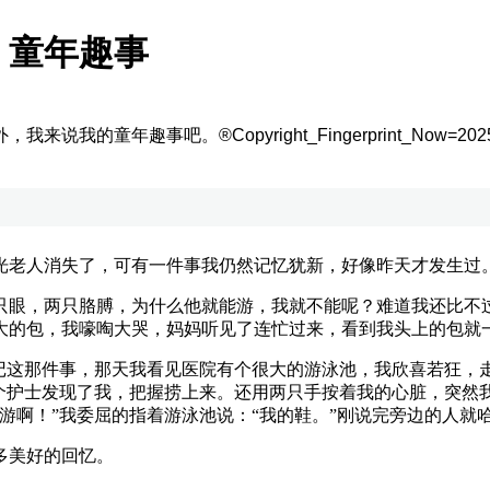
：童年趣事
外，我来说我的童年趣事吧。
®Copyright_Fingerprint_Now=2025/11
老人消失了，可有一件事我仍然记忆犹新，好像昨天才发生过
眼，两只胳膊，为什么他就能游，我就不能呢？难道我还比不过
大的包，我嚎啕大哭，妈妈听见了连忙过来，看到我头上的包就
这那件事，那天我看见医院有个很大的游泳池，我欣喜若狂，
一个护士发现了我，把握捞上来。还用两只手按着我的心脏，突然
游啊！”我委屈的指着游泳池说：“我的鞋。”刚说完旁边的人就
多美好的回忆。