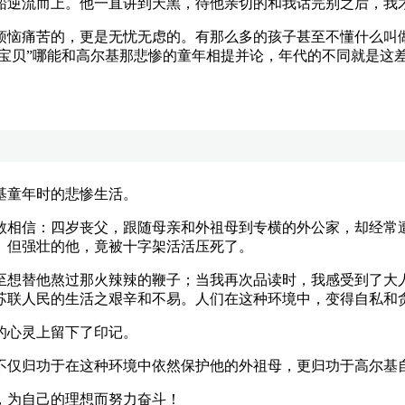
船逆流而上。他一直讲到天黑，待他亲切的和我话完别之后，我
痛苦的，更是无忧无虑的。有那么多的孩子甚至不懂什么叫做
肝宝贝”哪能和高尔基那悲惨的童年相提并论，年代的不同就是这
童年时的悲惨生活。
相信：四岁丧父，跟随母亲和外祖母到专横的外公家，却经常遭
。但强壮的他，竟被十字架活活压死了。
想替他熬过那火辣辣的鞭子；当我再次品读时，我感受到了大人
苏联人民的生活之艰辛和不易。人们在这种环境中，变得自私和
心灵上留下了印记。
仅归功于在这种环境中依然保护他的外祖母，更归功于高尔基
为自己的理想而努力奋斗！