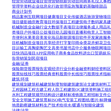
经营
劳动就业
项目管理
营销创新
劳动合同
商务礼仪
人事档
管理学资料
企业信息化
行政管理
应急预案
奶茶咖啡甜品
商业计划书
精品案例
互联网项目
健康项目
文化传媒
酒店旅游
宠物项目
项目
摄影婚庆
教育项目
环保项目
工程建筑
电子数码
家具建
机械制造业
金融行业
大数据
手表项目
法律服务
成人用品
礼
类项目
户外项目
公益项目
幼儿园项目
直播和电竞
人工智能
市便利水果
美容美发化妆品
新能源项目
软件开发
家政服务
目
机械制造业项目
共享经济
打字复印
雨伞类
花卉鲜花
卫生
目
运输工具
陶瓷陶艺
文具类
书屋书店
中介服务
物联网项目
目
快消品项目
APP应用
电子商务
食品饮料
进出口贸易
娱乐
告营销策划
民宿项目
金融/证券
保险
期货
股票报告
宏观经济
行业分析
金融资料
财经资料
区
股票短线技巧
股票经典资料
股票中长线技巧
股票技术指标
建筑/环境
建筑规划
建筑机械
建筑制度
智能建筑
建筑论文
建筑材料
工
工程
园林工程
古建工程
人防工程
建筑QC
建筑资料
施工组
水利工程
建筑规范
结构设计
建材标准
铁路工程
招标文件
公
安全文明施工
建筑贯标ISO
电气安装工程
图纸/图片/标牌
地质勘察
建筑材料生产技术
给排水/暖通与智能化建筑
法律/法学