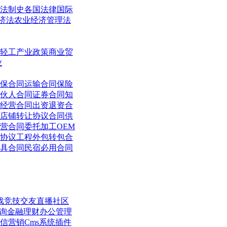
法制史
各国法律
国际
济法
农业经济管理法
轻工
产业政策
商业贸
业
保合同
运输合同
保险
伙人合同
证券合同
知
经营合同
出资退资合
店铺转让协议合同
供
营合同
委托加工OEM
协议
工程外包转包合
具合同
民宿必用合同
戏竞技
交友直播
社区
询
金融理财
办公管理
信营销
Cms系统
插件