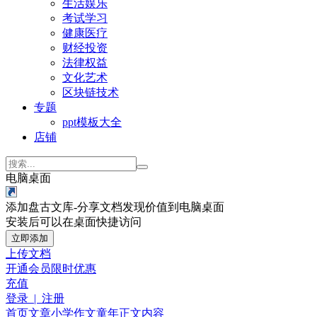
生活娱乐
考试学习
健康医疗
财经投资
法律权益
文化艺术
区块链技术
专题
ppt模板大全
店铺
电脑桌面
添加盘古文库-分享文档发现价值到电脑桌面
安装后可以在桌面快捷访问
立即添加
上传文档
开通会员
限时优惠
充值
登录 | 注册
首页
文章
小学作文
童年
正文内容