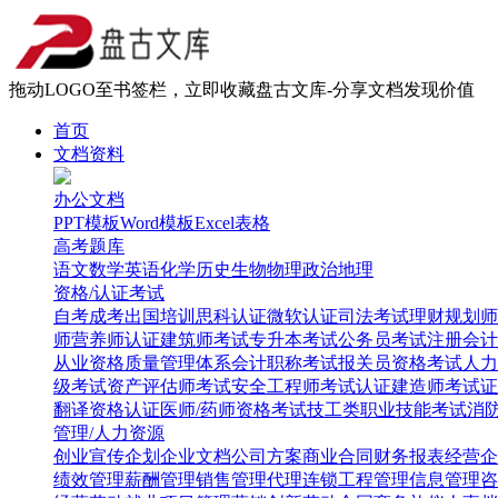
拖动LOGO至书签栏，立即收藏盘古文库-分享文档发现价值
首页
文档资料
办公文档
PPT模板
Word模板
Excel表格
高考题库
语文
数学
英语
化学
历史
生物
物理
政治
地理
资格/认证考试
自考
成考
出国培训
思科认证
微软认证
司法考试
理财规划师
师
营养师认证
建筑师考试
专升本考试
公务员考试
注册会计
从业资格
质量管理体系
会计职称考试
报关员资格考试
人力
级考试
资产评估师考试
安全工程师考试
认证建造师考试
证
翻译资格认证
医师/药师资格考试
技工类职业技能考试
消
管理/人力资源
创业
宣传企划
企业文档
公司方案
商业合同
财务报表
经营企
绩效管理
薪酬管理
销售管理
代理连锁
工程管理
信息管理
咨