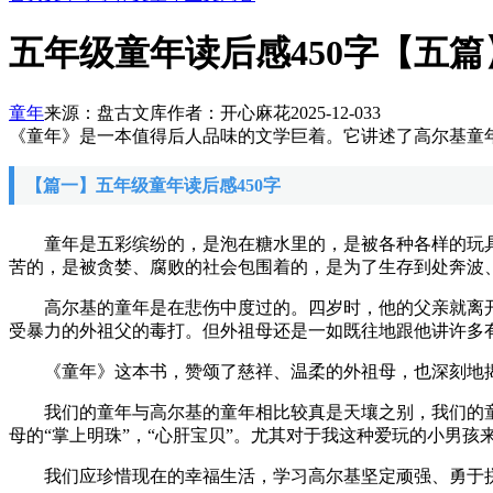
五年级童年读后感450字【五篇
童年
来源：盘古文库
作者：开心麻花
2025-12-03
3
《童年》是一本值得后人品味的文学巨着。它讲述了高尔基童
【篇一】五年级童年读后感450字
童年是五彩缤纷的，是泡在糖水里的，是被各种各样的玩具
苦的，是被贪婪、腐败的社会包围着的，是为了生存到处奔波
高尔基的童年是在悲伤中度过的。四岁时，他的父亲就离开
受暴力的外祖父的毒打。但外祖母还是一如既往地跟他讲许多
《童年》这本书，赞颂了慈祥、温柔的外祖母，也深刻地揭
我们的童年与高尔基的童年相比较真是天壤之别，我们的童
母的“掌上明珠”，“心肝宝贝”。尤其对于我这种爱玩的小男孩
我们应珍惜现在的幸福生活，学习高尔基坚定顽强、勇于