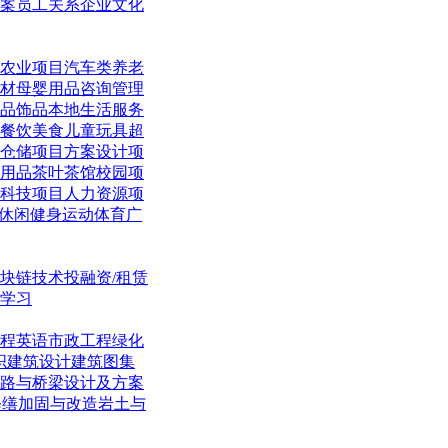
案
员工关系
企业文化
农业项目
汽车类
养老
材
母婴用品
咨询管理
品饰品
本地生活
服务
餐饮美食
儿童玩具
超
仓储项目
方案设计项
用品
茶叶茶馆
校园项
科技项目
人力资源项
休闲
健身运动体育
广
块链技术
投融资/租赁
学习
程英语
市政工程
绿化
织
建筑设计
建筑图集
路与桥梁
设计及方案
修缮加固与改造
岩土与