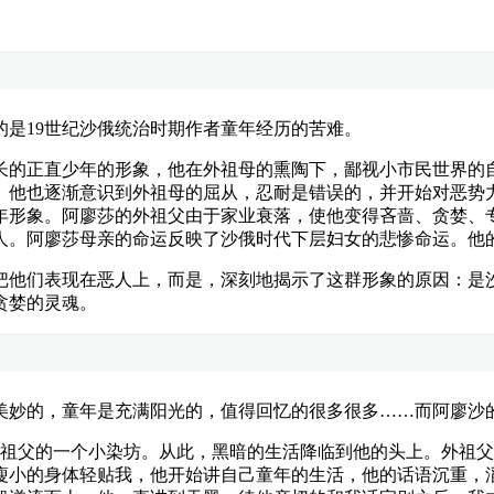
是19世纪沙俄统治时期作者童年经历的苦难。
的正直少年的形象，他在外祖母的熏陶下，鄙视小市民世界的自
。他也逐渐意识到外祖母的屈从，忍耐是错误的，并开始对恶势
年形象。阿廖莎的外祖父由于家业衰落，使他变得吝啬、贪婪、
人。阿廖莎母亲的命运反映了沙俄时代下层妇女的悲惨命运。他
他们表现在恶人上，而是，深刻地揭示了这群形象的原因：是沙
贪婪的灵魂。
妙的，童年是充满阳光的，值得回忆的很多很多……而阿廖沙
父的一个小染坊。从此，黑暗的生活降临到他的头上。外祖父
瘦小的身体轻贴我，他开始讲自己童年的生活，他的话语沉重，