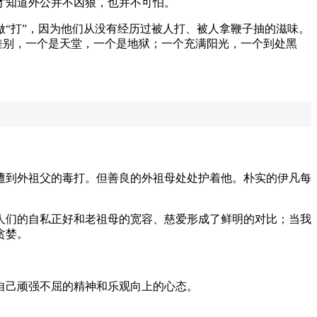
才知道外公并不凶狠，也并不可怕。
“打”，因为他们从没有经历过被人打、被人拿鞭子抽的滋味。
差别，一个是天堂，一个是地狱；一个充满阳光，一个到处黑
到外祖父的毒打。但善良的外祖母处处护着他。朴实的伊凡每
们的自私正好和老祖母的宽容、慈爱形成了鲜明的对比；当我
贪婪。
自己顽强不屈的精神和乐观向上的心态。