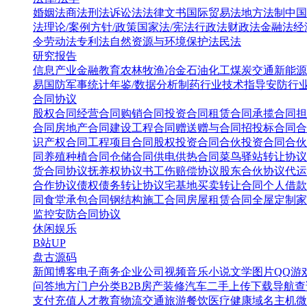
婚姻法
商法
刑法
诉讼法
法律文书
国际贸易法
地方法制
中国
法
理论/案例
方针/政策
国家法/宪法
行政法
财政法
金融法
经
令
劳动法
专利法
自然资源与环境保护法
民法
研究报告
信息产业
金融教育
农林牧渔
冶金
石油化工
煤炭
交通
新能源
易
国防军事
统计年鉴/数据分析
制药行业
技术指导
安防行
合同协议
股权合同
经营合同
购销合同
投资合同
租赁合同
承揽合同
担
合同
房地产合同
建设工程合同
赠送赠与合同
招投标合同
合
识产权合同
工程项目合同
股权投资合同
合伙投资合同
合伙
同
养殖种植合同
仓储合同
供电供热合同
菜鸟驿站转让协议
货合同协议
抚养权协议书
工伤赔偿协议
股东合伙协议
代运
合作协议
债权债务转让协议
宅基地买卖转让合同
个人借款
同
食堂承包合同
钢结构施工合同
房屋租赁合同
全屋定制家
监控安防合同协议
休闲娱乐
B站UP
盘古源码
新闻博客
电子商务
企业公司
视频音乐
小说文学
图片QQ
游
问答
地方门户
分类B2B
房产装修
汽车二手
上传下载
导航查
支付充值
人才教育
物流交通
旅游餐饮
医疗健康
域名主机
微