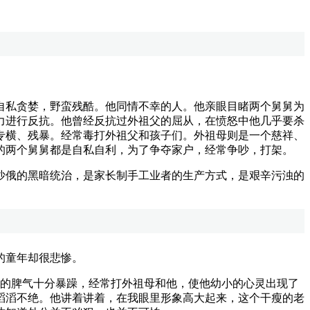
私贪婪，野蛮残酷。他同情不幸的人。他亲眼目睹两个舅舅为
力进行反抗。他曾经反抗过外祖父的屈从，在愤怒中他几乎要杀
专横、残暴。经常毒打外祖父和孩子们。外祖母则是一个慈祥、
的两个舅舅都是自私自利，为了争夺家户，经常争吵，打架。
俄的黑暗统治，是家长制手工业者的生产方式，是艰辛污浊的
的童年却很悲惨。
的脾气十分暴躁，经常打外祖母和他，使他幼小的心灵出现了
滔滔不绝。他讲着讲着，在我眼里形象高大起来，这个干瘦的老