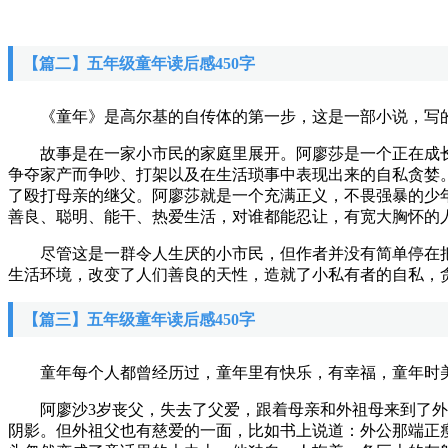
【篇二】五年级童年读后感450字
《童年》是高尔基的自传体的第一步，这是一部小说，写的
故事是在一家小市民的家庭里展开。阿廖莎是一个正在成长
争夺家产而争吵、打架以及在生活琐事中表现出来的自私贪婪
了殴打母亲的继父。阿廖莎就是一个充满正义，不畏强暴的少
善良、聪明、能干、热爱生活，对谁都能忍让，有宽大胸怀的
尽管这是一群令人生厌的小市民，但作者并没有简单停在把
生活环境，改变了人们善良的天性，造就了小私有者的自私，
【篇三】五年级童年读后感450字
童年每个人都曾经历过，童年里有快乐，有幸福，童年时美
阿廖沙3岁丧父，失去了父爱，跟着母亲和外祖母来到了外祖
阴影。但外祖父也有慈爱的一面，比如书上说道：外公那端正