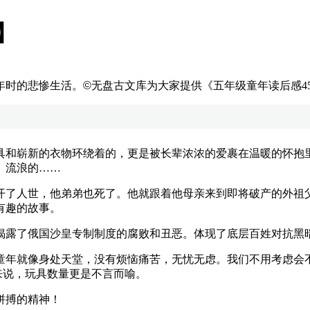
】
年时的悲惨生活。
©
无盘古文库为大家提供《五年级童年读后感4
和崭新的衣物环绕着的，更是被长辈浓浓的爱裹在温暖的怀抱里
、流浪的……
了人世，他弟弟也死了。他就跟着他母亲来到即将破产的外祖父
有趣的故事。
露了俄国沙皇专制制度的腐败和丑恶。体现了底层百姓对抗黑暗
年就像身处天堂，没有烦恼痛苦，无忧无虑。我们不用考虑会不
来说，玩具数量更是不言而喻。
拼搏的精神！