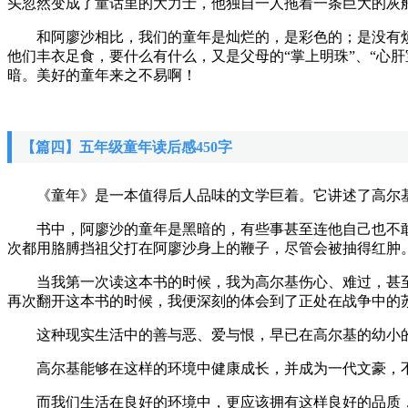
头忽然变成了童话里的大力士，他独自一人拖着一条巨大的灰
和阿廖沙相比，我们的童年是灿烂的，是彩色的；是没有烦恼
他们丰衣足食，要什么有什么，又是父母的“掌上明珠”、“心
暗。美好的童年来之不易啊！
【篇四】五年级童年读后感450字
《童年》是一本值得后人品味的文学巨着。它讲述了高尔基
书中，阿廖沙的童年是黑暗的，有些事甚至连他自己也不敢
次都用胳膊挡祖父打在阿廖沙身上的鞭子，尽管会被抽得红肿
当我第一次读这本书的时候，我为高尔基伤心、难过，甚至
再次翻开这本书的时候，我便深刻的体会到了正处在战争中的
这种现实生活中的善与恶、爱与恨，早已在高尔基的幼小的
高尔基能够在这样的环境中健康成长，并成为一代文豪，不
而我们生活在良好的环境中，更应该拥有这样良好的品质，