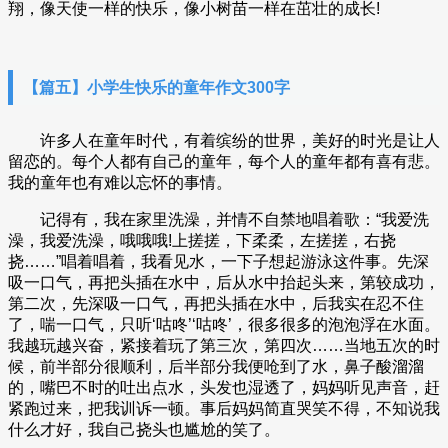
翔，像天使一样的快乐，像小树苗一样在茁壮的成长!
【篇五】小学生快乐的童年作文300字
许多人在童年时代，有着缤纷的世界，美好的时光是让人
留恋的。每个人都有自己的童年，每个人的童年都有喜有悲。
我的童年也有难以忘怀的事情。
记得有，我在家里洗澡，并情不自禁地唱着歌：“我爱洗
澡，我爱洗澡，哦哦哦!上搓搓，下柔柔，左搓搓，右挠
挠……”唱着唱着，我看见水，一下子想起游泳这件事。先深
吸一口气，再把头插在水中，后从水中抬起头来，第较成功，
第二次，先深吸一口气，再把头插在水中，后我实在忍不住
了，喘一口气，只听‘咕咚’‘咕咚’，很多很多的泡泡浮在水面。
我越玩越兴奋，紧接着玩了第三次，第四次……当地五次的时
候，前半部分很顺利，后半部分我便呛到了水，鼻子酸溜溜
的，嘴巴不时的吐出点水，头发也湿透了，妈妈听见声音，赶
紧跑过来，把我训诉一顿。事后妈妈简直哭笑不得，不知说我
什么才好，我自己挠头也尴尬的笑了。