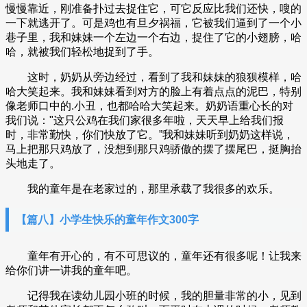
慢慢靠近，刚准备扑过去捉住它，可它反应比我们还快，嗖的
一下就逃开了。可是鸡也有旦夕祸福，它被我们逼到了一个小
巷子里，我和妹妹一个左边一个右边，捉住了它的小翅膀，哈
哈，就被我们轻松地捉到了手。
这时，奶奶从旁边经过，看到了我和妹妹的狼狈模样，哈
哈大笑起来。我和妹妹看到对方的脸上有着点点的泥巴，特别
像老师口中的.小丑，也都哈哈大笑起来。奶奶语重心长的对
我们说："这只公鸡在我们家很多年啦，天天早上给我们报
时，非常勤快，你们快放了它。”我和妹妹听到奶奶这样说，
马上把那只鸡放了，没想到那只鸡骄傲的摆了摆尾巴，挺胸抬
头地走了。
我的童年是在老家过的，那里承载了我很多的欢乐。
【篇八】小学生快乐的童年作文300字
童年有开心的，有不可思议的，童年还有很多呢！让我来
给你们讲一讲我的童年吧。
记得我在读幼儿园小班的时候，我的胆量非常的小，见到