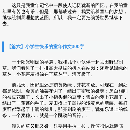
这只是我童年记忆中一段使人记忆犹新的回忆，在我的童
年里有苦也有乐，但是，那都成过去，我要沿着童年的梦想，
继续绘制我理想的蓝图。所以，我一定要把缤纷世界继续下
去。
【篇六】小学生快乐的童年作文300字
一个阳光明媚的早晨，我和几个小伙伴一起去田野里割
草。我们看见了一排排高大挺拔的树木在站岗；还看见绿绿的
草丛，小花害羞得躲在了草丛里。漂亮极了。
前几天，田野里还是鹅黄嫩绿，芽苞初放。可现在，到处
都是浓阴。金黄的油菜花谢了，结出了密密的嫩荚；黑白相间
的蚕豆花谢了，长出了小指头似的豆荚；雪白的萝卜花谢了，
结出了一蓬蓬的种子。麦田换上了耀眼的浅黄色的新装。每杆
麦秆都擎起了丰满的穗儿，那齐刷刷的麦芒，犹如乐谱上的线
条，一个麦穗儿，就是一个跳动的音符。、
湖边的草又肥又嫩，只要用手拉一拉，斤篮很快就装满