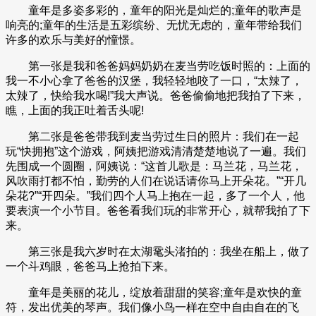
童年是多姿多彩的，童年的阳光是灿烂的;童年的歌声是
响亮的;童年的生活是五彩缤纷、无忧无虑的，童年带给我们
许多的欢乐与美好的憧憬。
第一张是我和爸爸妈妈奶奶在麦当劳吃饭时照的：上面的
我一不小心拿了爸爸的汉堡，我轻轻地咬了一口，“太辣了，
太辣了，快给我水喝!”我大声说。爸爸偷偷地把我拍了下来，
瞧，上面的我正吐着舌头呢!
第二张是爸爸带我到麦当劳过生日的照片：我们在一起
玩“快拥抱”这个游戏，阿姨把游戏清清楚楚地说了一遍。我们
先围成一个圆圈，阿姨说：“这首儿歌是：马兰花，马兰花，
风吹雨打都不怕，勤劳的人们在说话请你马上开朵花。”“开几
朵花?”“开四朵。”我们四个人马上抱在一起，多了一个人，他
要表演一个小节目。爸爸看我们玩的非常开心，就帮我拍了下
来。
第三张是我六岁时在太湖鼋头渚拍的：我坐在船上，做了
一个斗鸡眼，爸爸马上抢拍下来。
童年是美丽的花儿，绽放着甜甜的笑容;童年是欢快的童
符，发出优美的琴声。我们像小鸟一样在空中自由自在的飞