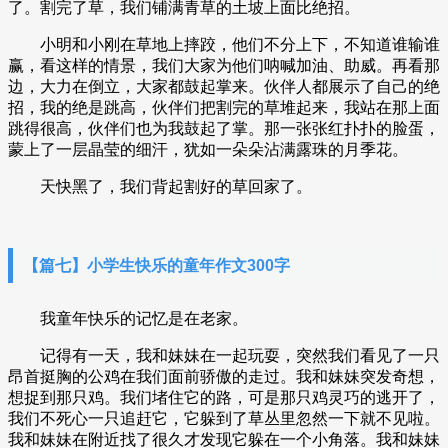
了。割完了草，我们铺满青草的土坡上面比绝招。
小明和小刚在草地上摔跤，他们不分上下，不知道谁输谁
赢，看这样的情景，我们大家为他们呐喊加油、助威。再看那
边，大力在倒立，大家都鼓起掌来。伙伴人都展示了自己的绝
招，我的绝是跳高，伙伴们把割完的草堆起来，我站在那上面
跳得很高，伙伴们也为我鼓起了掌。那一张张红扑扑的脸蛋，
蒙上了一层晶莹的细汗，犹如一朵朵沾满露珠的月季花。
天快黑了，我们背起割好的草回家了。
【篇七】小学生快乐的童年作文300字
我童年快乐的记忆是在老家。
记得有一天，我和妹妹在一起玩耍，突然我们看见了一只
昂首挺胸的公鸡在我们面前骄傲的走过。我和妹妹突发奇想，
想捉到那只鸡。我们堵住它的路，可是那只鸡灵巧的逃开了，
我们不死心一只追赶它，它躲到了草丛里忽然一下就不见啦。
我和妹妹在附近找了很久才发现它躲在一个小角落。我和妹妹