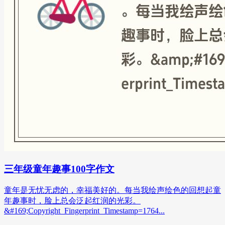
三年级童年趣事100字作文
童年是无忧无虑的，幸福美好的。每当我绘声绘色的回想起童
年趣事时，脸上总会泛起红润的光彩。
&#169;Copyright_Fingerprint_Timestamp=1764...