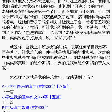
老师和其他家长都不怎么敢叫。而平时在上课的时候，老师教
我们唱歌,跳舞我都表现的很好，所以到了开家长会的时候，
老师就会安排我表演第一个节目，但不知道为什么的，当听到
音乐声和见到家长们，我突然就哭了起来，搞到老师和妈妈都
很着急，经她们费尽了很多精力才让我上了台，带着害羞和紧
张的心情跳起了舞蹈，可让我想不到的是，我一表演完，就听
到台下响起了热烈的掌声，也见到了老师和妈妈那充满笑容的
脸，妈妈竖起了打拇指，说：宝宝“真棒”！
就这样，当我上中班,大班的时候，表演任何节目我都不
再害羞了。让我难忘的一件事就是幼儿园的毕业典礼，这次的
毕业典礼就是在我们学校的电教室举行，刘老师就安排我们跳
（妈妈露笑脸）的这个舞蹈，主要的是我当这个舞蹈的带头人
呢！
怎么样？这就是我的快乐童年，你感受到了吗？
# 小学生快乐的童年作文300字【八篇】
上一篇
小学生我的童年作文450字【五篇】
下一篇
四年级童年趣事作文400字