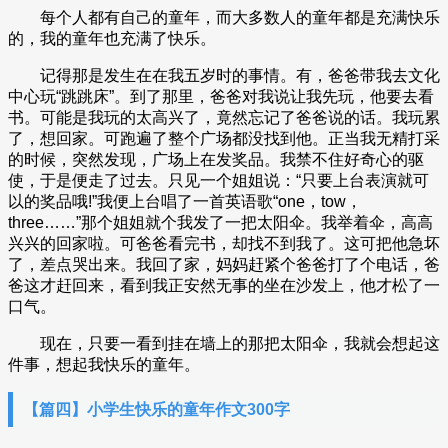
每个人都有自己的童年，而大多数人的童年都是充满快乐
的，我的童年也充满了快乐。
记得那是发生在在我五岁时的事情。有，爸爸带我去文化
中心玩“跳跳床”。到了那里，爸爸对我说让我先玩，他要去看
书。可能是我玩的太高兴了，竟然忘记了爸爸说的话。我玩累
了，想回家。可跑遍了整个广场都没找到他。正当我无精打采
的时候，突然发现，广场上在发奖品。我禁不住好奇心的驱
使，于是便走了过去。只见一个姐姐说：“只要上台表演就可
以的奖品哦!”我便上台唱了一首英语歌“one，tow，
three……”那个姐姐就个我发了一把太阳伞。我举着伞，高高
兴兴的回家啦。可爸爸看完书，却找不到我了。这可把他急坏
了，差点哭出来。我回了家，妈妈赶紧个爸爸打了个电话，爸
爸这才赶回来，看到我正安然无事的坐在沙发上，他才松了一
口气。
现在，只要一看到挂在墙上的那把太阳伞，我就会想起这
件事，想起我快乐的童年。
【篇四】小学生快乐的童年作文300字