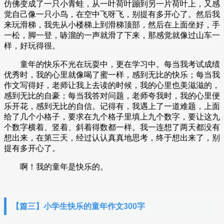
仿佛变成了一只小青蛙，从一叶荷叶蹦到另一片荷叶上，又感
觉自己像一只小鸟，在空中飞呀飞，别提有多开心了。然后我
来玩滑梯，我先从小楼梯上到滑梯顶部，然后在上面坐好，手
一松，脚一登，哧溜的一声就滑了下来，那感觉就像过山车一
样，好玩得很。
童年的快乐不光在玩耍中，更在学习中。每当我考试成绩
优秀时，我的心里就像喝了蜜一样，感到无比的快乐；每当我
作文写得好，老师让我上去读的时候，我的心里也美滋滋的，
感到无比的自豪；每当我答对问题，老师夸我时，我的心里便
乐开花，感到无比的自信。记得有，我遇上了一道难题，上面
给了几个小格子，要求在九个格子里填上九个数字，要让这九
个数字横着、竖着、斜着得数都一样。我一连想了两天都没有
想出来，在第三天，经过认认真真地思考，终于想出来了，别
提有多开心了。
啊！我的童年是快乐的。
【篇三】小学生快乐的童年作文300字