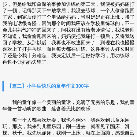
步，但是给我印象深的事参加训练的第二天，我便被妈妈痛打
了一顿，记得那天下午放学后，我没去练球，一个人偷偷跑回
了家，到家后便打了个电话给妈妈，当时妈妈正在上班，接了
我的电话很奇怪，因为那个时间我应该在学校里练球的，不一
会儿妈妈气冲冲的回来了，问我有没有给老师请假，我说老师
不知道，我偷偷跑回来的，妈妈便把我痛打一顿后，又将我送
回了学校。从那以后，我再也不敢逃回来了，到现在我也慢慢
喜欢上了打乒乓球，而且每天都在训练。这件事过去好长时间
了还是令我十分难忘，我决定以后一定好好学习，用功练球，
再也不让妈妈失望了。
【篇二】小学生快乐的童年作文300字
我的童年像一个美丽的童话，充满了无穷的乐趣，我的童
年像一首动听的歌曲，蕴含着无比的欢乐。
每一个人都喜欢玩耍，我也不例外，我喜欢到儿童乐园
玩，那次，我来到儿童乐园，刚一进去，就看见了蹦床、滑
梯、秋千。我先玩蹦床，我刚一上床，就在上面蹦，感觉自己