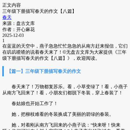
正文内容
三年级下册描写春天的作文【八篇】
春天
来源：盘古文库
作者：开心麻花
2025-12-03
1
在蓝蓝的天空中，燕子急急忙忙急急的从南方赶来报信，它们
在叽叽喳喳的说着春天来了！
©
无盘古文库
为大家提供《三年
级下册描写春天的作文【八篇】》，欢迎阅读。
【篇一】三年级下册描写春天的作文
春天来了！万物都复苏乐。看，小草变绿了！看，小燕子
从南方飞回来了！看，小朋友们都脱下冬装，穿上春装了！
春姑娘也开始工作了！
她，把柳枝难看的冬装换成了美丽的碧绿的春装。
她，对着刚从南方飞回来的小燕子说：“快来呀！快来