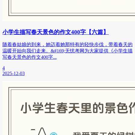
小学生描写春天景色的作文400字【六篇】
随着春姑娘的到来，她迈着她那特有的轻快步伐，带着春天的
温暖开始向我们走来。&#169;无忧考网为大家提供《小学生描
写春天景色的作文400字...
4
2025-12-03