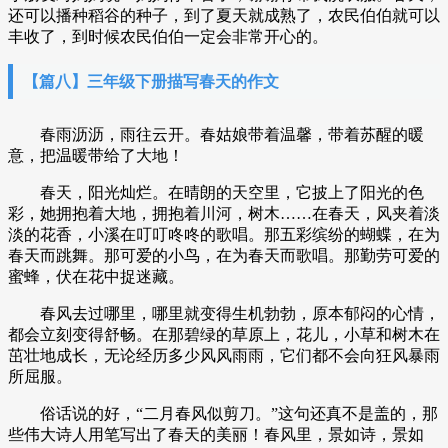
还可以播种稻谷的种子，到了夏天就成熟了，农民伯伯就可以
丰收了，到时候农民伯伯一定会非常开心的。
【篇八】三年级下册描写春天的作文
春雨沥沥，雨往云开。春姑娘带着温馨，带着苏醒的暖
意，把温暖带给了大地！
春天，阳光灿烂。在晴朗的天空里，它披上了阳光的色
彩，她拥抱着大地，拥抱着川河，树木……在春天，风夹着淡
淡的花香，小溪在叮叮咚咚的歌唱。那五彩缤纷的蝴蝶，在为
春天而跳舞。那可爱的小鸟，在为春天而歌唱。那勤劳可爱的
蜜蜂，伏在花中捉迷藏。
春风去过哪里，哪里就变得生机勃勃，原本郁闷的心情，
都会立刻变得舒畅。在那碧绿的草原上，花儿，小草和树木在
茁壮地成长，无论经历多少风风雨雨，它们都不会向狂风暴雨
所屈服。
俗话说的好，“二月春风似剪刀。”这句还真不是盖的，那
些伟大诗人用笔写出了春天的美丽！春风里，景如诗，景如