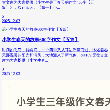
古文库为大家提供《小学生关于春天的作文450字【五
篇】》，欢迎阅读。【篇一】小...
5
2025-12-03
小学生春天的故事600字作文【五篇】
时间如飞马，转瞬间，一个四季又从耳边呼啸而过。沐浴着春
天那温暖的阳光和清风，大地迎来了新气象。&#169;无盘古文
库为大家提供《小学生春...
3
2025-12-03