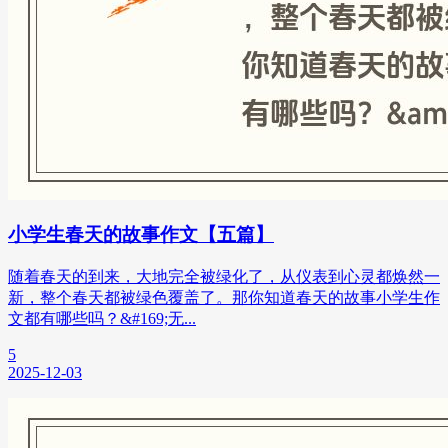
小学生春天的故事作文【五篇】
随着春天的到来，大地完全被绿化了，从仪表到心灵都焕然一
新，整个春天都被绿色覆盖了。那你知道春天的故事小学生作
文都有哪些吗？&#169;无...
5
2025-12-03