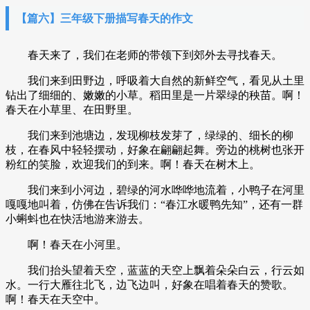
【篇六】三年级下册描写春天的作文
春天来了，我们在老师的带领下到郊外去寻找春天。
我们来到田野边，呼吸着大自然的新鲜空气，看见从土里
钻出了细细的、嫩嫩的小草。稻田里是一片翠绿的秧苗。啊！
春天在小草里、在田野里。
我们来到池塘边，发现柳枝发芽了，绿绿的、细长的柳
枝，在春风中轻轻摆动，好象在翩翩起舞。旁边的桃树也张开
粉红的笑脸，欢迎我们的到来。啊！春天在树木上。
我们来到小河边，碧绿的河水哗哗地流着，小鸭子在河里
嘎嘎地叫着，仿佛在告诉我们：“春江水暖鸭先知”，还有一群
小蝌蚪也在快活地游来游去。
啊！春天在小河里。
我们抬头望着天空，蓝蓝的天空上飘着朵朵白云，行云如
水。一行大雁往北飞，边飞边叫，好象在唱着春天的赞歌。
啊！春天在天空中。