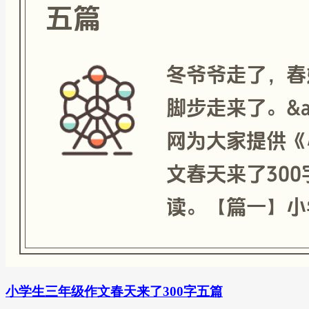
小学生三年级作文春天来了300字五篇