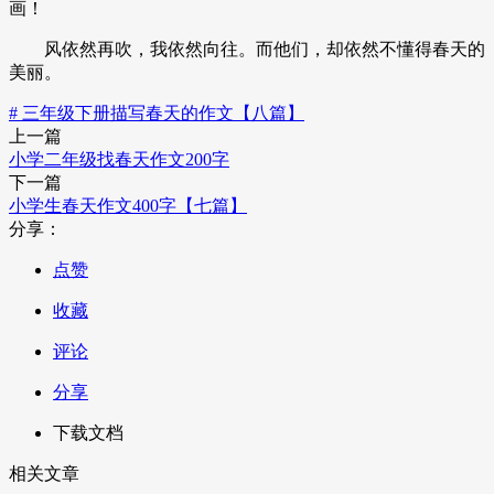
画！
风依然再吹，我依然向往。而他们，却依然不懂得春天的
美丽。
# 三年级下册描写春天的作文【八篇】
上一篇
小学二年级找春天作文200字
下一篇
小学生春天作文400字【七篇】
分享：
点赞
收藏
评论
分享
下载文档
相关文章