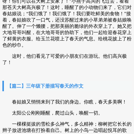
呀！你们可以在大树上安家了！”小燕子高兴的飞过去，看着
那苍天大树高兴极了！这时，睡醒了的小动物们来了，它们对
春姑娘说；“我们饿了！我们饿了！我们要吃鲜美的食物！”接
着，春姑娘吹了一口气，还没苏醒过来的小草弟弟被春姑娘唤
醒了。伸了一个懒腰，把那美丽的脆绿的外衣穿上了。她又把
大地哥哥叫醒，在大地哥哥的协助下，他们一起给迎春花穿上
了鲜黄的衣服。给玉兰花喷上了春天的气息。给桃花披上了粉
色的纱巾。
这时，他们看见了可爱的小朋友们在游玩。他们高兴极
了！
【篇二】三年级下册描写春天的作文
春姑娘又悄悄来到了我们的身边。你瞧，春天多美啊！
太阳公公刚刚睡醒，爬过山头，唤醒一切。
一棵棵挺拔的雪松多么神气，多么精神；柳树把它长长的
辫子放进池塘在打扮着自己。树上的小鸟一边唱起悦耳的歌