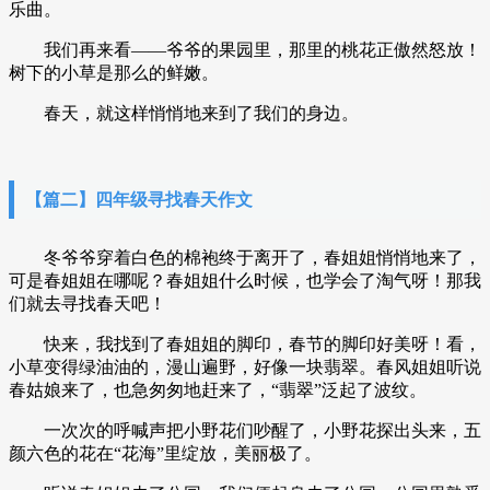
乐曲。
我们再来看——爷爷的果园里，那里的桃花正傲然怒放！
树下的小草是那么的鲜嫩。
春天，就这样悄悄地来到了我们的身边。
【篇二】四年级寻找春天作文
冬爷爷穿着白色的棉袍终于离开了，春姐姐悄悄地来了，
可是春姐姐在哪呢？春姐姐什么时候，也学会了淘气呀！那我
们就去寻找春天吧！
快来，我找到了春姐姐的脚印，春节的脚印好美呀！看，
小草变得绿油油的，漫山遍野，好像一块翡翠。春风姐姐听说
春姑娘来了，也急匆匆地赶来了，“翡翠”泛起了波纹。
一次次的呼喊声把小野花们吵醒了，小野花探出头来，五
颜六色的花在“花海”里绽放，美丽极了。