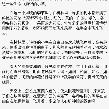
这一些生命力顽强的小草。
在这一个温暖的季节里，在树林里，许多的树木都开满了
鲜艳的花朵;大家都不肯相让，红的、黄的、白的、紫的，各
种各样的花真像一个美丽的大花坛。许许多多的蝴蝶和蜜蜂都
闻到了花的香味，都不约而同地飞来采蜜，在半空中飞来飞
去。
在树林里，许多的小鸟在自由自在欢乐地飞翔着，高兴起
来，便唱出清脆悦耳的曲子，和煦的春光吹拂着小河，河水忽
然被一阵悦耳、动听的笛声所牵动，放眼望去，一群顽皮的小
孩子正用垂柳的茎做柳笛呢!他们吹出了心里的幸福和快乐。
春天的雨是柔和的，只见春雨在竹枝、竹叶上跳动着。那
雨时而直线滑落，时而随风飘洒，留下如烟、如雾、如纱、如
丝的倩影，飞溅的雨花仿佛是琴铉上跳动的音符，奏出优美的
旋律。
天空上，怎么是五颜六色的，使人眼花缭乱?啊，原来孩
子们在放风筝呀。在蓝天白云的照耀下，各种各样的风筝在自
由自在地飘舞着，飞升着，多么使人心旷神怡的景象啊!