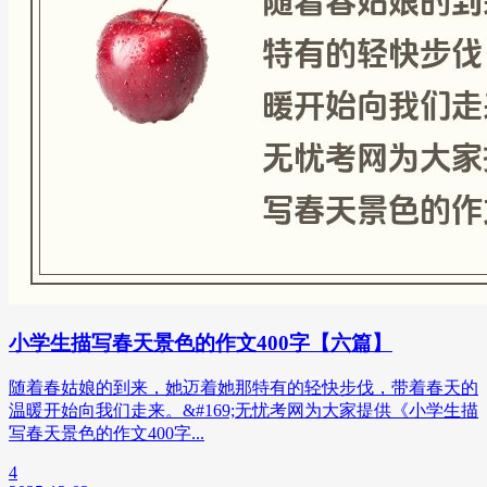
小学生描写春天景色的作文400字【六篇】
随着春姑娘的到来，她迈着她那特有的轻快步伐，带着春天的
温暖开始向我们走来。&#169;无忧考网为大家提供《小学生描
写春天景色的作文400字...
4