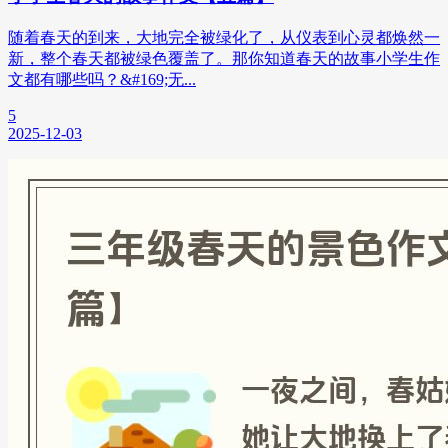
随着春天的到来，大地完全被绿化了，从仪表到心灵都焕然一
新，整个春天都被绿色覆盖了。那你知道春天的故事小学生作
文都有哪些吗？&#169;无...
5
2025-12-03