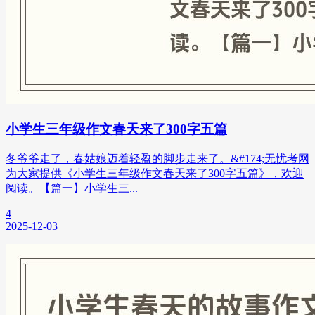
小学生三年级作文春天来了300字五篇
冬爷爷走了，春姑娘迈着轻盈的脚步走来了。&#174;无忧考网
为大家提供《小学生三年级作文春天来了300字五篇》，欢迎
阅读。【篇一】小学生三...
4
2025-12-03