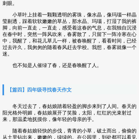
刺眼。
小草叶上挂着一颗颗透明的雾珠，像水晶，像玛瑙一样晶
莹剔透，踩着软软嫩嫩的草丛，那水晶、玛瑙，打湿了我的裤
脚，向前一直走，一直走，感受着这春的气息，在我独自沉浸
在春中时，突然一阵风吹来，春雾散了，只留下一阵冷寒在心
中，我醒了，和花儿草儿一样，被春唤醒了，看看时间，已经
过去许久，我匆匆的随着春风赶去学校。我想，春雾就像一个
迷。
也不知是人催绿了春，还是春唤醒了人。
【篇四】四年级寻找春天作文
冬天过去了，春姑娘踏着轻盈的脚步来到了人间。春天的
阳光格外明媚，春姑娘展开了笑脸，太阳，红红的光束射过
来，那温柔地抚摸你，像年轻的母亲的手。
随着春姑娘轻快的步伐，青青的小草，破土而出，偷偷的
从土里钻出来，嫩嫩的，绿绿的。在公园里，到处都可以看见