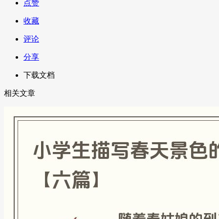
点赞
收藏
评论
分享
下载文档
相关文章