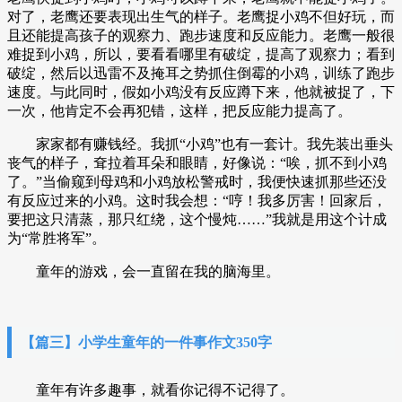
对了，老鹰还要表现出生气的样子。老鹰捉小鸡不但好玩，而
且还能提高孩子的观察力、跑步速度和反应能力。老鹰一般很
难捉到小鸡，所以，要看看哪里有破绽，提高了观察力；看到
破绽，然后以迅雷不及掩耳之势抓住倒霉的小鸡，训练了跑步
速度。与此同时，假如小鸡没有反应蹲下来，他就被捉了，下
一次，他肯定不会再犯错，这样，把反应能力提高了。
家家都有赚钱经。我抓“小鸡”也有一套计。我先装出垂头
丧气的样子，耷拉着耳朵和眼睛，好像说：“唉，抓不到小鸡
了。”当偷窥到母鸡和小鸡放松警戒时，我便快速抓那些还没
有反应过来的小鸡。这时我会想：“哼！我多厉害！回家后，
要把这只清蒸，那只红绕，这个慢炖……”我就是用这个计成
为“常胜将军”。
童年的游戏，会一直留在我的脑海里。
【篇三】小学生童年的一件事作文350字
童年有许多趣事，就看你记得不记得了。