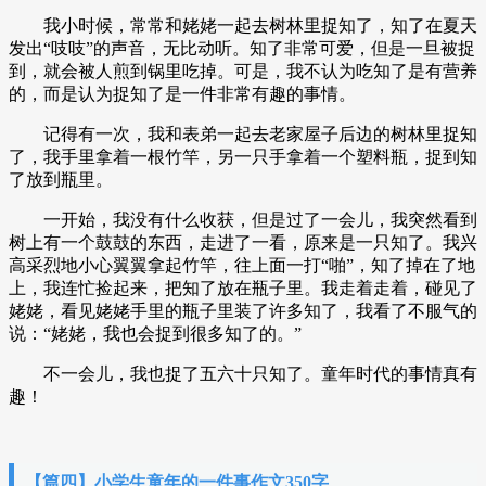
我小时候，常常和姥姥一起去树林里捉知了，知了在夏天
发出“吱吱”的声音，无比动听。知了非常可爱，但是一旦被捉
到，就会被人煎到锅里吃掉。可是，我不认为吃知了是有营养
的，而是认为捉知了是一件非常有趣的事情。
记得有一次，我和表弟一起去老家屋子后边的树林里捉知
了，我手里拿着一根竹竿，另一只手拿着一个塑料瓶，捉到知
了放到瓶里。
一开始，我没有什么收获，但是过了一会儿，我突然看到
树上有一个鼓鼓的东西，走进了一看，原来是一只知了。我兴
高采烈地小心翼翼拿起竹竿，往上面一打“啪”，知了掉在了地
上，我连忙捡起来，把知了放在瓶子里。我走着走着，碰见了
姥姥，看见姥姥手里的瓶子里装了许多知了，我看了不服气的
说：“姥姥，我也会捉到很多知了的。”
不一会儿，我也捉了五六十只知了。童年时代的事情真有
趣！
【篇四】小学生童年的一件事作文350字