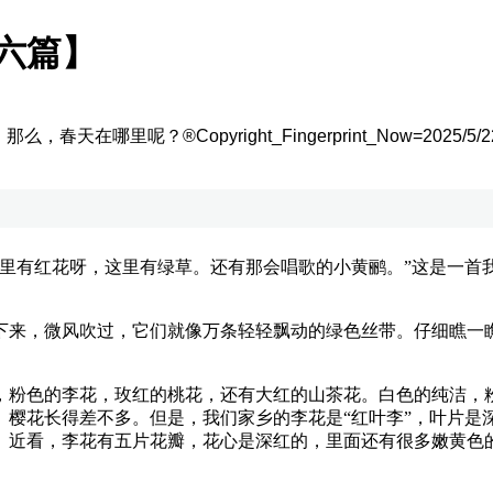
六篇】
。那么，春天在哪里呢？
®Copyright_Fingerprint_Now=2025/5/22 5
有红花呀，这里有绿草。还有那会唱歌的小黄鹂。”这是一首
来，微风吹过，它们就像万条轻轻飘动的绿色丝带。仔细瞧一瞧
！
粉色的李花，玫红的桃花，还有大红的山茶花。白色的纯洁，粉
、樱花长得差不多。但是，我们家乡的李花是“红叶李”，叶片是
。近看，李花有五片花瓣，花心是深红的，里面还有很多嫩黄色