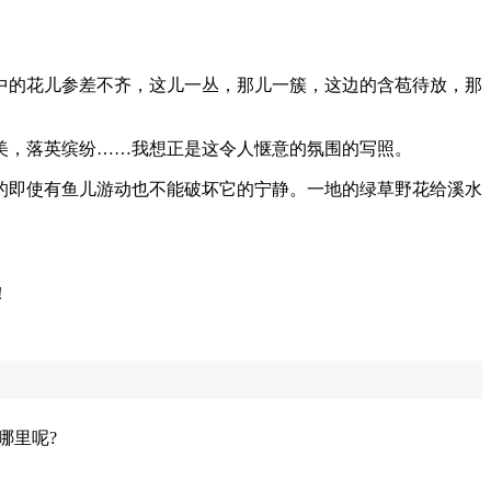
的花儿参差不齐，这儿一丛，那儿一簇，这边的含苞待放，那
，落英缤纷……我想正是这令人惬意的氛围的写照。
即使有鱼儿游动也不能破坏它的宁静。一地的绿草野花给溪水
！
哪里呢?