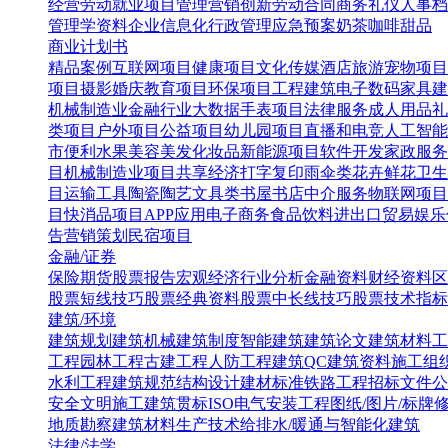
经营
劳动就业
项目管理
营销创新
劳动合同
商务礼仪
人事档
管理学资料
企业信息化
行政管理
应急预案
奶茶咖啡甜品
商业计划书
精品案例
互联网项目
健康项目
文化传媒
酒店旅游
宠物项目
项目
摄影婚庆
教育项目
环保项目
工程建筑
电子数码
家具建
机械制造业
金融行业
大数据
手表项目
法律服务
成人用品
礼
类项目
户外项目
公益项目
幼儿园项目
直播和电竞
人工智能
市便利水果
美容美发化妆品
新能源项目
软件开发
家政服务
目
机械制造业项目
共享经济
打字复印
雨伞类
花卉鲜花
卫生
目
运输工具
陶瓷陶艺
文具类
书屋书店
中介服务
物联网项目
目
快消品项目
APP应用
电子商务
食品饮料
进出口贸易
娱乐
告营销策划
民宿项目
金融/证券
保险
期货
股票报告
宏观经济
行业分析
金融资料
财经资料
区
股票短线技巧
股票经典资料
股票中长线技巧
股票技术指标
建筑/环境
建筑规划
建筑机械
建筑制度
智能建筑
建筑论文
建筑材料
工
工程
园林工程
古建工程
人防工程
建筑QC
建筑资料
施工组
水利工程
建筑规范
结构设计
建材标准
铁路工程
招标文件
公
安全文明施工
建筑贯标ISO
电气安装工程
图纸/图片/标牌
地质勘察
建筑材料生产技术
给排水/暖通与智能化建筑
法律/法学