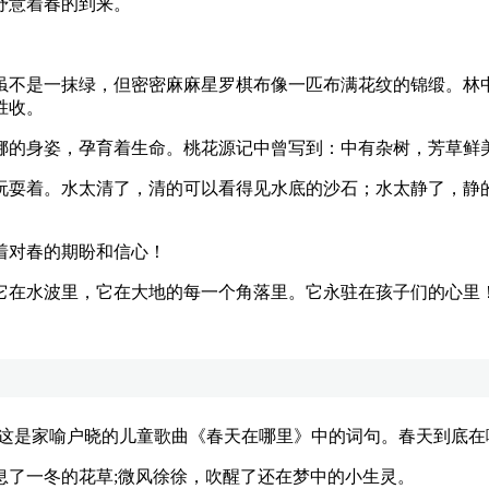
抒意着春的到来。
不是一抹绿，但密密麻麻星罗棋布像一匹布满花纹的锦缎。林中
胜收。
的身姿，孕育着生命。桃花源记中曾写到：中有杂树，芳草鲜美
耍着。水太清了，清的可以看得见水底的沙石；水太静了，静的
对春的期盼和信心！
在水波里，它在大地的每一个角落里。它永驻在孩子们的心里
这是家喻户晓的儿童歌曲《春天在哪里》中的词句。春天到底在
了一冬的花草;微风徐徐，吹醒了还在梦中的小生灵。