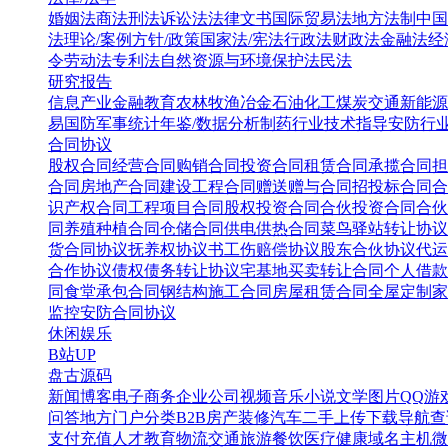
婚姻法
商法
刑法
诉讼法
法律文书
国际贸易法
地方法制
中国
法
理论/案例
方针/政策
国家法/宪法
行政法
财政法
金融法
经
令
劳动法
专利法
自然资源与环境保护法
民法
研究报告
信息产业
金融教育
农林牧渔
冶金
石油化工
煤炭
交通
新能源
易
国防军事
统计年鉴/数据分析
制药行业
技术指导
安防行
合同协议
股权合同
经营合同
购销合同
投资合同
租赁合同
承揽合同
担
合同
房地产合同
建设工程合同
赠送赠与合同
招投标合同
合
识产权合同
工程项目合同
股权投资合同
合伙投资合同
合伙
同
养殖种植合同
仓储合同
供电供热合同
菜鸟驿站转让协议
货合同协议
抚养权协议书
工伤赔偿协议
股东合伙协议
代运
合作协议
债权债务转让协议
宅基地买卖转让合同
个人借款
同
食堂承包合同
钢结构施工合同
房屋租赁合同
全屋定制家
监控安防合同协议
休闲娱乐
B站UP
盘古源码
新闻博客
电子商务
企业公司
视频音乐
小说文学
图片QQ
游
问答
地方门户
分类B2B
房产装修
汽车二手
上传下载
导航查
支付充值
人才教育
物流交通
旅游餐饮
医疗健康
域名主机
微