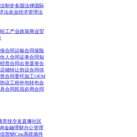
法制史
各国法律
国际
济法
农业经济管理法
轻工
产业政策
商业贸
业
保合同
运输合同
保险
伙人合同
证券合同
知
经营合同
出资退资合
店铺转让协议合同
供
营合同
委托加工OEM
协议
工程外包转包合
具合同
民宿必用合同
戏竞技
交友直播
社区
询
金融理财
办公管理
信营销
Cms系统
插件