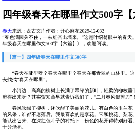
四年级春天在哪里作文500字【
春天
来源：盘古文库
作者：开心麻花
2025-12-03
2
“春色满园关不住，一枝红杏出墙来。”这是叶绍翁眼中的春天
年级春天在哪里作文500字【六篇】》，欢迎阅读。
【篇一】四年级春天在哪里作文500字
“春天在哪里呀？春天在哪里？春天在那青翠的山林里。这里
去找找“春天在哪里”。
小河边，高高的柳树上长满了翠绿的新叶，轻柔的柳枝垂下
剪得出来呀？其实贺知章早就告诉我们了，“二月春风似剪刀”
春风吹绿了柳树，还吹醒了美丽的花儿。有白色的玉兰花，
的风采，谁都不愿落后。我最喜欢的是李花。它和桃花、梨花
能认出它来。在深红色叶子的衬托下，粉色的花开得特别好看
十分漂亮。