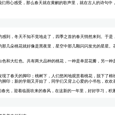
们用心感受，那么春天就在黄鹂的歌声里，就在古人的诗句中
感到，冬天不知不觉地走了，四季之首的春天悄然来到。于是，
那几朵桃花就好像是黑夜里，星空中那几颗闪闪发光的星星。花
色和大红色。共有两大品种的桃花，一种是单层花瓣，另一种是
现了春天的脚印；桃树下，人们悠闲地观赏着桃花，脱下了棉袄
的脚印；新的学期又开始了，同学们又背上心爱的小书包，欢欢
春光，迎着临面吹来的春风，在这新的一年里，好好学习，积