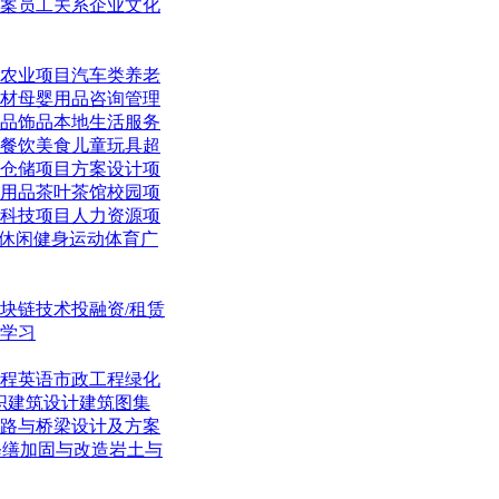
案
员工关系
企业文化
农业项目
汽车类
养老
材
母婴用品
咨询管理
品饰品
本地生活
服务
餐饮美食
儿童玩具
超
仓储项目
方案设计项
用品
茶叶茶馆
校园项
科技项目
人力资源项
休闲
健身运动体育
广
块链技术
投融资/租赁
学习
程英语
市政工程
绿化
织
建筑设计
建筑图集
路与桥梁
设计及方案
修缮加固与改造
岩土与