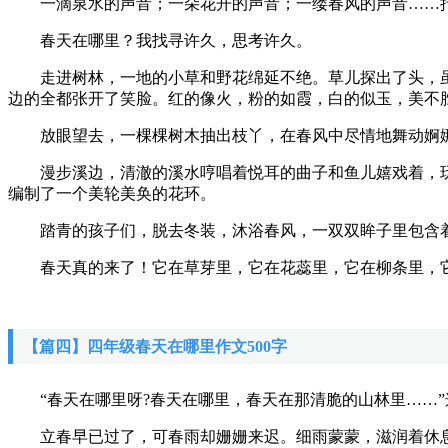
一滴泉水的声音；一朵花开的声音；一缕春风的声音……
春天在哪里？我找寻许久，思考许久。
走进树林，一地的小草和野花绵延不绝。草儿探出了头，虽
边的全都张开了笑脸。红的像火，粉的如霞，白的似玉，美不
放眼望去，一棵棵树木抽出枝丫，在春风中尽情地舞动婀娜
漫步溪边，清澈的溪水哼唱着悦耳的曲子和鱼儿嬉戏着，玩
编制了一个美轮美奂的花环。
踏青的孩子们，脱去冬装，沐浴春风，一双双眸子里包含着
春天真的来了！它在草芽里，它在花蕊里，它在柳条里，它
【篇四】四年级春天在哪里作文500字
“春天在哪里呀?春天在哪里，春天在那清脆的山林里……”
立春早已过了，可春雨却姗姗来迟。细雨蒙蒙，滋润着休息