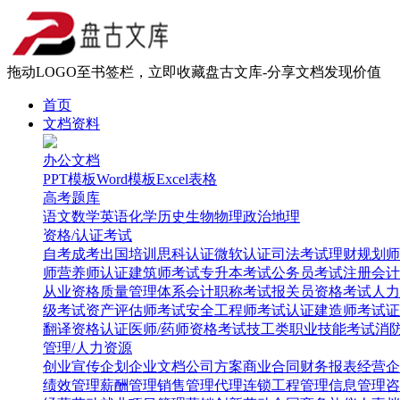
拖动LOGO至书签栏，立即收藏盘古文库-分享文档发现价值
首页
文档资料
办公文档
PPT模板
Word模板
Excel表格
高考题库
语文
数学
英语
化学
历史
生物
物理
政治
地理
资格/认证考试
自考
成考
出国培训
思科认证
微软认证
司法考试
理财规划师
师
营养师认证
建筑师考试
专升本考试
公务员考试
注册会计
从业资格
质量管理体系
会计职称考试
报关员资格考试
人力
级考试
资产评估师考试
安全工程师考试
认证建造师考试
证
翻译资格认证
医师/药师资格考试
技工类职业技能考试
消
管理/人力资源
创业
宣传企划
企业文档
公司方案
商业合同
财务报表
经营企
绩效管理
薪酬管理
销售管理
代理连锁
工程管理
信息管理
咨