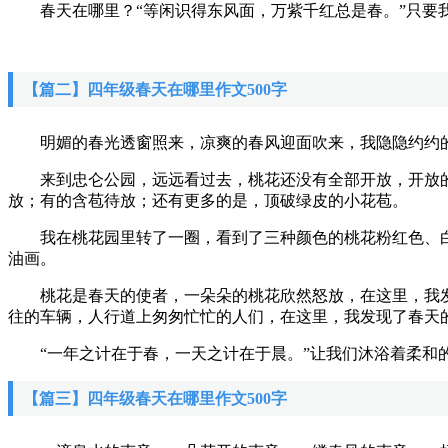
春天在哪里？“等闲识得东风面，万紫千红总是春。”只要我
【篇二】四年级春天在哪里作文500字
明媚的春光透窗照来，凉爽的春风迎面吹来，我隐隐约约的
来到忠仑公园，远远看过去，桃花还没有全部开放，开放的
放；有的含苞待放；还有更多的是，顶破绿皮的小花苞。
我在桃花园里转了一圈，看到了三种颜色的桃花粉红色、白
油画。
桃花是春天的使者，一朵朵的桃花欣然怒放，在这里，我发
往的车辆，人行道上匆匆忙忙的人们，在这里，我发现了春天
“一年之计在于春，一天之计在于晨。”让我们沐浴着柔和的
【篇三】四年级春天在哪里作文500字