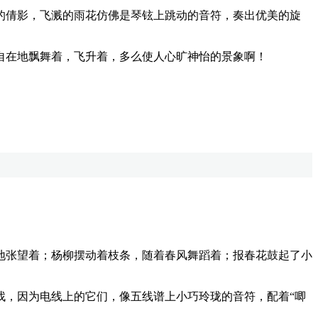
倩影，飞溅的雨花仿佛是琴铉上跳动的音符，奏出优美的旋
在地飘舞着，飞升着，多么使人心旷神怡的景象啊！
。
张望着；杨柳摆动着枝条，随着春风舞蹈着；报春花鼓起了小
，因为电线上的它们，像五线谱上小巧玲珑的音符，配着“唧