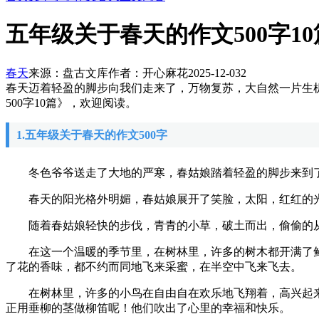
五年级关于春天的作文500字10
春天
来源：盘古文库
作者：开心麻花
2025-12-03
2
春天迈着轻盈的脚步向我们走来了，万物复苏，大自然一片生
500字10篇》，欢迎阅读。
1.五年级关于春天的作文500字
冬色爷爷送走了大地的严寒，春姑娘踏着轻盈的脚步来到了
春天的阳光格外明媚，春姑娘展开了笑脸，太阳，红红的光
随着春姑娘轻快的步伐，青青的小草，破土而出，偷偷的从
在这一个温暖的季节里，在树林里，许多的树木都开满了鲜
了花的香味，都不约而同地飞来采蜜，在半空中飞来飞去。
在树林里，许多的小鸟在自由自在欢乐地飞翔着，高兴起来
正用垂柳的茎做柳笛呢！他们吹出了心里的幸福和快乐。