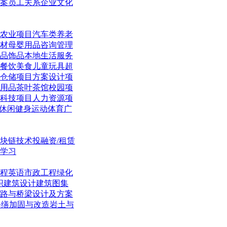
案
员工关系
企业文化
农业项目
汽车类
养老
材
母婴用品
咨询管理
品饰品
本地生活
服务
餐饮美食
儿童玩具
超
仓储项目
方案设计项
用品
茶叶茶馆
校园项
科技项目
人力资源项
休闲
健身运动体育
广
块链技术
投融资/租赁
学习
程英语
市政工程
绿化
织
建筑设计
建筑图集
路与桥梁
设计及方案
修缮加固与改造
岩土与