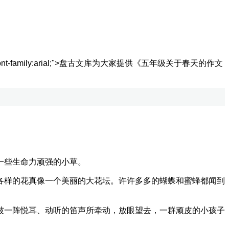
-family:arial;">
盘古文库为大家提供《五年级关于春天的作文
一些生命力顽强的小草。
样的花真像一个美丽的大花坛。许许多多的蝴蝶和蜜蜂都闻到
一阵悦耳、动听的笛声所牵动，放眼望去，一群顽皮的小孩子