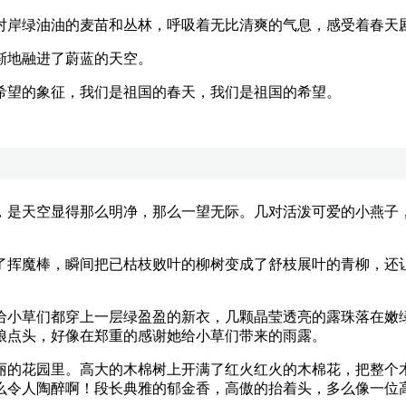
岸绿油油的麦苗和丛林，呼吸着无比清爽的气息，感受着春天
地融进了蔚蓝的天空。
望的象征，我们是祖国的春天，我们是祖国的希望。
是天空显得那么明净，那么一望无际。几对活泼可爱的小燕子，
挥魔棒，瞬间把已枯枝败叶的柳树变成了舒枝展叶的青柳，还让
草们都穿上一层绿盈盈的新衣，几颗晶莹透亮的露珠落在嫩绿
娘点头，好像在郑重的感谢她给小草们带来的雨露。
的花园里。高大的木棉树上开满了红火红火的木棉花，把整个木
么令人陶醉啊！段长典雅的郁金香，高傲的抬着头，多么像一位