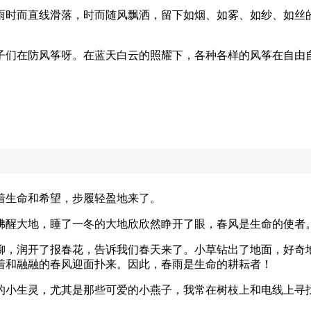
时而直线滑落，时而随风飘洒，留下如烟、如雾、如纱、如丝的
们在防风筝呀。在蓝天白云的照耀下，各种各样的风筝在自由自
生命和希望，步履轻盈地来了。
醒大地，睡了一冬的大地欣欣然睁开了眼，春风是生命的使者
，润开了报春花，告诉我们春天来了。小草钻出了地面，好奇地
着和融融的春风迎面扑来。因此，春雨是生命的耕耘者！
生灵，尤其是那些可爱的小燕子，我常在树枝上和电线上寻找