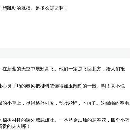
剧烈跳动的脉搏。是多么舒适啊！
在蔚蓝的天空中展翅高飞。他们一定是飞回北方，给人们报
心灵手巧的春风把柳树装饰得如玉雕刻的一般。啊！真不愧
的小草上，显得格外可爱，“沙沙沙”，下雨了。这绵绵的春雨
棉树衬托的课外威武雄壮。一丛丛金灿灿的迎春花，四个小巧
高贵的夫人哪！