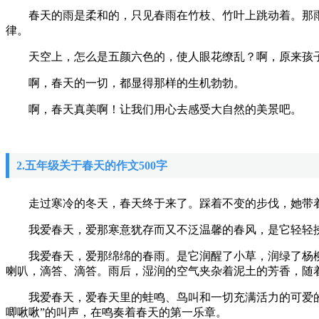
春天的雨是柔和的，只见春雨在竹枝、竹叶上跳动着。那雨
律。
天空上，怎么是五颜六色的，使人眼花缭乱？啊，原来孩子
啊，春天的一切，都显得那样的生机勃勃。
啊，春天真美啊！让我们用心去感受大自然的美景吧。
2.五年级关于春天的作文500字
走过寒冷的冬天，春天终于来了。踩着不变的步伐，她带着
我爱春天，爱那寒意犹存而又不泛温馨的春风，是它轻轻拂
我爱春天，爱那绵绵的春雨。是它润醒了小草，润绿了杨柳
喇叭，滴答、滴答。雨后，湿润的空气夹杂着泥土的芳香，随
我爱春天，爱春天里的蛙鸣、鸟叫和一切充满活力的可爱的小
唧啾啾”的叫声，在鸣奏着春天的第一乐章。