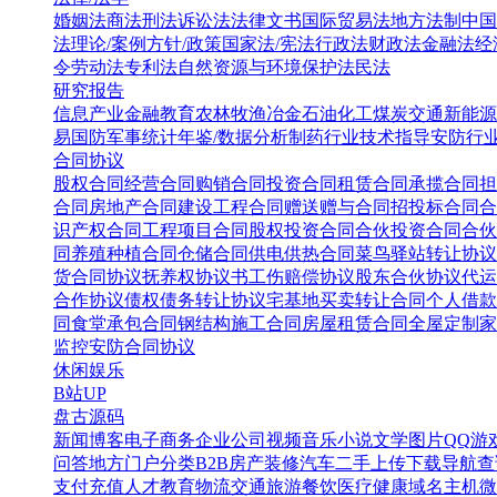
婚姻法
商法
刑法
诉讼法
法律文书
国际贸易法
地方法制
中国
法
理论/案例
方针/政策
国家法/宪法
行政法
财政法
金融法
经
令
劳动法
专利法
自然资源与环境保护法
民法
研究报告
信息产业
金融教育
农林牧渔
冶金
石油化工
煤炭
交通
新能源
易
国防军事
统计年鉴/数据分析
制药行业
技术指导
安防行
合同协议
股权合同
经营合同
购销合同
投资合同
租赁合同
承揽合同
担
合同
房地产合同
建设工程合同
赠送赠与合同
招投标合同
合
识产权合同
工程项目合同
股权投资合同
合伙投资合同
合伙
同
养殖种植合同
仓储合同
供电供热合同
菜鸟驿站转让协议
货合同协议
抚养权协议书
工伤赔偿协议
股东合伙协议
代运
合作协议
债权债务转让协议
宅基地买卖转让合同
个人借款
同
食堂承包合同
钢结构施工合同
房屋租赁合同
全屋定制家
监控安防合同协议
休闲娱乐
B站UP
盘古源码
新闻博客
电子商务
企业公司
视频音乐
小说文学
图片QQ
游
问答
地方门户
分类B2B
房产装修
汽车二手
上传下载
导航查
支付充值
人才教育
物流交通
旅游餐饮
医疗健康
域名主机
微