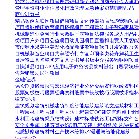
经营
劳动就业
项目管理
营销创新
劳动合同
商务礼仪
人事档
管理学资料
企业信息化
行政管理
应急预案
奶茶咖啡甜品
商业计划书
精品案例
互联网项目
健康项目
文化传媒
酒店旅游
宠物项目
项目
摄影婚庆
教育项目
环保项目
工程建筑
电子数码
家具建
机械制造业
金融行业
大数据
手表项目
法律服务
成人用品
礼
类项目
户外项目
公益项目
幼儿园项目
直播和电竞
人工智能
市便利水果
美容美发化妆品
新能源项目
软件开发
家政服务
目
机械制造业项目
共享经济
打字复印
雨伞类
花卉鲜花
卫生
目
运输工具
陶瓷陶艺
文具类
书屋书店
中介服务
物联网项目
目
快消品项目
APP应用
电子商务
食品饮料
进出口贸易
娱乐
告营销策划
民宿项目
金融/证券
保险
期货
股票报告
宏观经济
行业分析
金融资料
财经资料
区
股票短线技巧
股票经典资料
股票中长线技巧
股票技术指标
建筑/环境
建筑规划
建筑机械
建筑制度
智能建筑
建筑论文
建筑材料
工
工程
园林工程
古建工程
人防工程
建筑QC
建筑资料
施工组
水利工程
建筑规范
结构设计
建材标准
铁路工程
招标文件
公
安全文明施工
建筑贯标ISO
电气安装工程
图纸/图片/标牌
地质勘察
建筑材料生产技术
给排水/暖通与智能化建筑
法律/法学