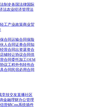
法制史
各国法律
国际
济法
农业经济管理法
轻工
产业政策
商业贸
业
保合同
运输合同
保险
伙人合同
证券合同
知
经营合同
出资退资合
店铺转让协议合同
供
营合同
委托加工OEM
协议
工程外包转包合
具合同
民宿必用合同
戏竞技
交友直播
社区
询
金融理财
办公管理
信营销
Cms系统
插件