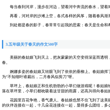
每当春到河岸，漫步在河边，望着河中奔流的春水，望着对
再看，河对岸的沙滩上空，各式各样的风筝，随着春风渐渐
到处都是春的影子，春常常引起我的思索：春天是生命和希
3.五年级关于春天的作文500字
美丽的春姑娘飞到天上，把灰蒙蒙的天空变得深蓝而透明，
春。
婀娜多姿的春姑娘又转眼飞到了依依的垂柳上。春姑娘挥了
为“不知细叶谁裁出，二月春风似剪刀”呀。
草坪上，春姑娘正和生机勃勃的小草们做游戏呢！春姑娘给小
落在草坪里，小草们都吮吸着这甘甜的雨露，还高兴得向春姑
花园里百花争艳，香气袭人。春姑娘也禁不住飞到了这美丽
的伙伴连接在一起，十几朵花连接在一起，显得多么团结，多