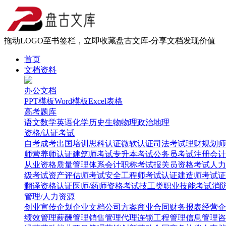
拖动LOGO至书签栏，立即收藏盘古文库-分享文档发现价值
首页
文档资料
办公文档
PPT模板
Word模板
Excel表格
高考题库
语文
数学
英语
化学
历史
生物
物理
政治
地理
资格/认证考试
自考
成考
出国培训
思科认证
微软认证
司法考试
理财规划师
师
营养师认证
建筑师考试
专升本考试
公务员考试
注册会计
从业资格
质量管理体系
会计职称考试
报关员资格考试
人力
级考试
资产评估师考试
安全工程师考试
认证建造师考试
证
翻译资格认证
医师/药师资格考试
技工类职业技能考试
消
管理/人力资源
创业
宣传企划
企业文档
公司方案
商业合同
财务报表
经营企
绩效管理
薪酬管理
销售管理
代理连锁
工程管理
信息管理
咨