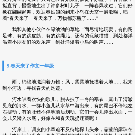
挺直背，慢慢地生出了许多树叶儿子，一阵春风吹过，它们好
象在翩翩起舞，欢迎春姑娘的到来小鸟在天空一展歌喉，唱
着“春天来了，春天来了，万物都苏醒了……”
我和其他小伙伴在绿油油的草地上面尽情地玩耍，有的踢
足球、有的跳皮筋、有的跳绳儿、还有的玩藏猫猫，到处都洋
溢着小朋友们的欢乐声，到处洋溢着小鸟的叫声……
9.春天来了作文一年级
雨，绵绵地滋润着万物；风，柔柔地抚摸着大地……我来
到小河边，寻找春天的足迹。
河水唱着欢快的歌儿，脱去披了一冬的寒衣，露出了清澈
见底的河水。一群小鱼儿从水草中游出来，有的尾巴不停地左
右摆动，有的肚鳍不停地前后划动。它们一会儿浮出水面，一
会儿又潜入水底，好像在和春天玩捉迷藏呢！
河岸上，调皮的小草迫不及待地探出头来，晶莹的露珠在