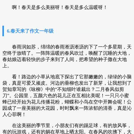
啊！春天是多么美丽呀！春天是多么温暖呀！
6.春天来了作文一年级
春雨润如苏，绵绵的春雨淅沥淅沥的下了一个多星期，天
空终于放晴了。一阵阵温暖的春风吹过，唤醒了沉睡的大地，
春姑娘迈着轻快的步子来到了人间，把希望的种子撒在大地
上。
看！路边的小草从地底下探出了它那嫩嫩的，绿绿的小脑
袋，真是可爱又顽皮。河边的垂柳也发出了新芽，让我想到了
贺知章写的《咏柳》中的“不知细叶谁裁出？二月春风似剪
刀”。公园里，五颜六色的花儿正在互相比美呢！一只只小蜜
蜂已经开始为花儿传播花粉，蝴蝶和小鸟在空中开舞会呢！公
园成了一座美丽的大花园，时时飘来一阵浓郁的清香，真是沁
人心菲啊！
在这美丽的季节里，小朋友们有的踢足球，有的放风筝，
有的玩游戏，还有的躺在草地上晒太阳。在春风的吹拂下，大