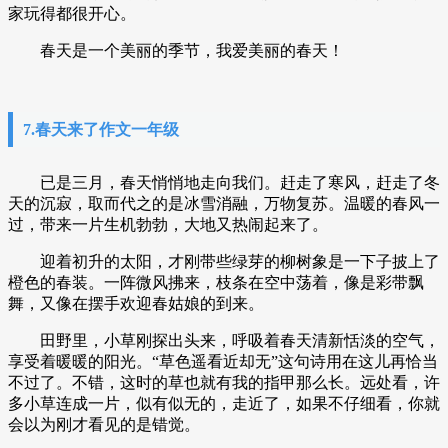
家玩得都很开心。
春天是一个美丽的季节，我爱美丽的春天！
7.春天来了作文一年级
已是三月，春天悄悄地走向我们。赶走了寒风，赶走了冬
天的沉寂，取而代之的是冰雪消融，万物复苏。温暖的春风一
过，带来一片生机勃勃，大地又热闹起来了。
迎着初升的太阳，才刚带些绿芽的柳树象是一下子披上了
橙色的春装。一阵微风拂来，枝条在空中荡着，像是彩带飘
舞，又像在摆手欢迎春姑娘的到来。
田野里，小草刚探出头来，呼吸着春天清新恬淡的空气，
享受着暖暖的阳光。“草色遥看近却无”这句诗用在这儿再恰当
不过了。不错，这时的草也就有我的指甲那么长。远处看，许
多小草连成一片，似有似无的，走近了，如果不仔细看，你就
会以为刚才看见的是错觉。