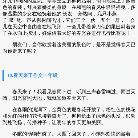
芽儿中间闪闪发亮。亭亭玉立的柳树姑娘，悄悄地换上了嫩黄
色的春装，舒展着娇柔的身躯，在和煦的春风中轻轻摇曳，多
像温柔的少女在轻抚着她的'长发。突然间，几只小燕
子“唧”地一声从柳树间飞过，它们三个一伙，五个一群，一会
儿在天空中自由自在地飞翔，一会儿带着剪刀似的尾巴斜着身
子在水面上掠过，好像借着大好的春光在进行飞行比赛呢！
朋友们，当你欣赏着这美丽的景色时，是不是觉得春天已
向你走来了呢？
10.春天来了作文一年级
春天来了！我看见春雨下过，听到三声春雷响过。雨过天
晴，阳光普照大地，我就知道春天来了。
在春雨的滋润下，金黄色的迎春花开放了，粉红色的桃花
和火红的杜鹃花也接着盛开了。柳树长出了绿色的头发，枊絮
到处飞扬，传播种子，让明年的春天更加美丽。
冬眠的动物苏醒了。大雁飞回来了，小蝌蚪欢快的游着，