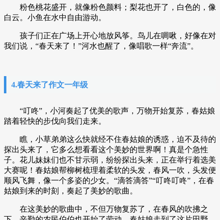
粉色桃花盛开，就像粉色颜料；梨花也开了，白色的，像
白云。小鱼在水中自由游动。
孩子们正在广场上开心地放风筝。鸟儿在啁啾，好像在对
我们说，“春天来了！”河水也醒了，像唱歌一样“奔流”。
4.春天来了作文一年级
“叮咚”，小河奏起了优美的歌声，万物开始复苏，春姑娘
踏着轻快的步伐向我们走来。
瞧，小草弟弟这么快就经不住春姑娘的诱惑，迫不及待的
探出头来了，它多么想看看这个美妙的世界啊！真是个急性
子。花儿妹妹们也不甘示弱，纷纷探出头来，正在举行着选美
大赛呢！春姑娘帮柳树梳理着柔软的头发，春风一吹，头发便
顺风飞舞，像一个多姿的少女。“滴答滴答”“叮咚叮咚”，在春
姑娘到来的时刻，奏起了美妙的歌曲。
在这美妙的歌曲中，不但万物复苏了，在春风的吹拂之
下，辛勤的农民伯伯也开始了劳动。春姑娘走到了这片田野