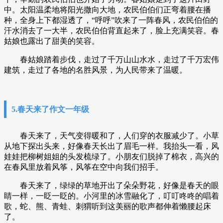
中。太阳温柔地将阳光撒向大地，农民伯伯们正弯着腰在播
种，全身上下都湿透了，“呼呼”吹来了一阵春风，农民伯伯的
汗水消去了一大半，农民伯伯背直起来了，脸上充满笑容。春
姑娘也露出了甜美的笑容。
春姑娘踏着步伐，走过了千万山山水水，走过了千万宏伟
建筑，走过了各地的名胜风景，为人民带来了温暖。
5.春天来了作文一年级
春天来了，天气变得暖和了，人们穿的衣服减少了。小草
从地下探出头来，好像春天长出了眉毛一样。我抬头一看，风
娃娃把柳树姐姐的头发梳绿了。小朋友们脱掉了棉衣，高兴的
在春风里放着风筝，风筝在空中向我们招手。
春天来了，绿绿的草地开出了朵朵野花，好像是春天的眼
睛一样，一眨一眨的。小河里的冰雪融化了，叮叮咚咚的唱着
歌，蛇、熊、青蛙、刺猬听到这美丽的歌声都伸着懒腰起床
了。