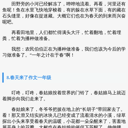
田野旁的小河已经解冻了，哗哗地流着。再看，河里还有
鱼呢！鱼在水里飞快地穿梭着，有的躲在水草下面，有的藏在
石头缝里，好像在捉迷藏。大概它们也在为春天的到来而兴奋
呢吧。
再看田地里，人们都忙得满头大汗，忙着翻地，忙着埋
粪，忙着为播种做准备。
我想：农民伯伯正在为播种做准备，我们也该为今后的学
习做准备了。“一年之计在于春”啊！
8.春天来了作文一年级
叮咚，叮咚，春姑娘按着世界的门铃了，春姑娘马上就迈
着脚步向我们走来了。
春姑娘来了，冬爷爷把披在地上的“长胡子”带回家去了。
看！那又滑又结实的冰块儿已经变成了流着清水的小溪，绿草
探出小头来享受着春天的温暖，小花都一朵朵醒来了，害羞地
展开身上的花瓣。大树也在春姑娘的催促下苏醒了，伸伸腰，