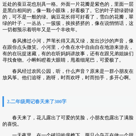
近处的蚕豆花也别具一格。外面一片花瓣是紫色的，里面一层
是黑白相间的，像一颗小眼珠，好看极了。它的叶子碧绿碧绿
的，可不是一般的绿。豌豆花长得可好看了，雪白的花瓣，翠
绿的叶子，一丛丛，一簇簇，挨挨挤挤的，像在说悄悄话，这
一切都预示着明年又是一个丰收年。
春风拂过小河，芦苇长得又高又绿，发出沙沙的声音，像
在跟你点头微笑。小河里，小鱼在水中自由自在地游来游去，
有的在玩捉迷藏，有的在听妈妈讲故事，还有在跟兄弟姐妹们
寻找食物。小蝌蚪瞪着大眼睛，甩着细尾巴，可爱极了。
春风经过农民公园，听，什么声音？原来是一群小朋友在
放风筝。他们追呀，跑呀，时而欢呼，时而拍手，多开心啊。
2.二年级周记春天来了300字
春天来了，花儿露出了可爱的笑脸，小朋友也露出了满脸
的喜悦。
一天夜里，在一个破旧的房檐下，两只小鸟正在做一个甜