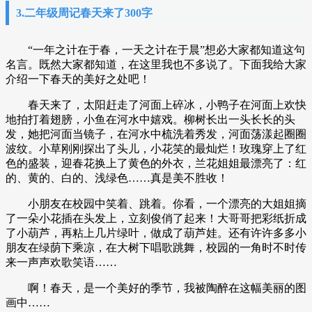
3.二年级周记春天来了300字
“一年之计在于春，一天之计在于晨”想必大家都知道这句
名言。既然大家都知道，在这里我也不多说了。下面我给大家
介绍一下春天的美好之处吧！
春天来了，太阳赶走了河面上碎冰，小鸭子在河面上欢快
地拍打着翅膀，小鱼在河水中嬉戏。柳树长出一头长长的头
发，她把河面当镜子，在河水中梳洗着秀发，河面荡漾起圈圈
波纹。小草刚刚探出了头儿，小花笑的最灿烂！玫瑰穿上了红
色的盛装，迎春花换上了黄色的外衣，兰花姐姐最漂亮了：红
的、黄的、白的、浅绿色……真是美不胜收！
小朋友在校园中笑着、跳着。你看，一个漂亮的大姐姐摘
了一朵小花插在头发上，立刻俊俏了起来！大哥哥把彩纸折成
了小葫芦，再粘上几片绿叶，做成了葫芦娃。还有许许多多小
朋友在绿荫下乘凉，在大树下唱歌跳舞，校园的一角时不时传
来一声声欢歌笑语……
啊！春天，是一个美好的季节，我被陶醉在这幅美丽的图
画中……