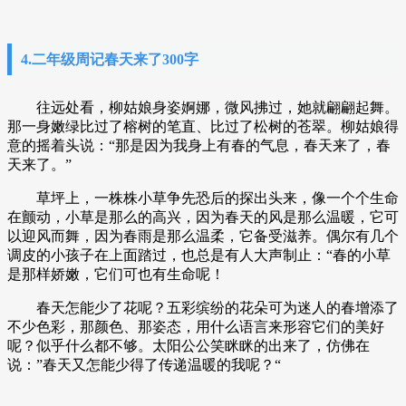
4.二年级周记春天来了300字
往远处看，柳姑娘身姿婀娜，微风拂过，她就翩翩起舞。
那一身嫩绿比过了榕树的笔直、比过了松树的苍翠。柳姑娘得
意的摇着头说：“那是因为我身上有春的气息，春天来了，春
天来了。”
草坪上，一株株小草争先恐后的探出头来，像一个个生命
在颤动，小草是那么的高兴，因为春天的风是那么温暖，它可
以迎风而舞，因为春雨是那么温柔，它备受滋养。偶尔有几个
调皮的小孩子在上面踏过，也总是有人大声制止：“春的小草
是那样娇嫩，它们可也有生命呢！
春天怎能少了花呢？五彩缤纷的花朵可为迷人的春增添了
不少色彩，那颜色、那姿态，用什么语言来形容它们的美好
呢？似乎什么都不够。太阳公公笑眯眯的出来了，仿佛在
说：”春天又怎能少得了传递温暖的我呢？“