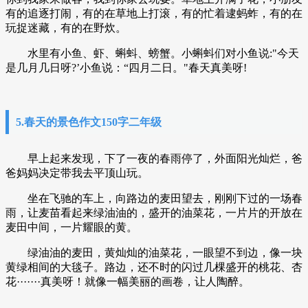
有的追逐打闹，有的在草地上打滚，有的忙着逮蚂蚱，有的在
玩捉迷藏，有的在野炊。
水里有小鱼、虾、蝌蚪、螃蟹。小蝌蚪们对小鱼说:"今天
是几月几日呀?’小鱼说：“四月二日。"春天真美呀!
5.春天的景色作文150字二年级
早上起来发现，下了一夜的春雨停了，外面阳光灿烂，爸
爸妈妈决定带我去平顶山玩。
坐在飞驰的车上，向路边的麦田望去，刚刚下过的一场春
雨，让麦苗看起来绿油油的，盛开的油菜花，一片片的开放在
麦田中间，一片耀眼的黄。
绿油油的麦田，黄灿灿的油菜花，一眼望不到边，像一块
黄绿相间的大毯子。路边，还不时的闪过几棵盛开的桃花、杏
花·······真美呀！就像一幅美丽的画卷，让人陶醉。