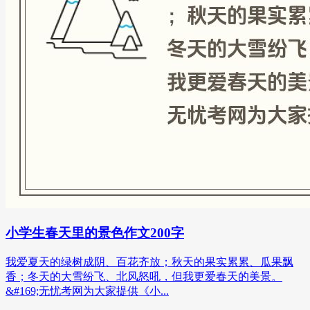
小学生春天里的景色作文200字
我爱夏天的绿树成阴、百花齐放；秋天的果实累累、瓜果飘
香；冬天的大雪纷飞、北风怒吼，但我更爱春天的美景。
&#169;无忧考网为大家提供《小...