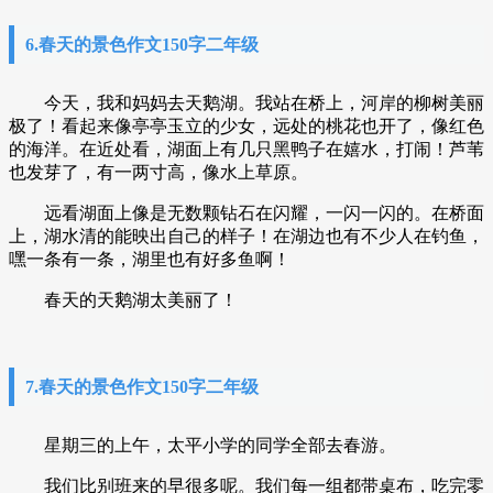
6.春天的景色作文150字二年级
今天，我和妈妈去天鹅湖。我站在桥上，河岸的柳树美丽
极了！看起来像亭亭玉立的少女，远处的桃花也开了，像红色
的海洋。在近处看，湖面上有几只黑鸭子在嬉水，打闹！芦苇
也发芽了，有一两寸高，像水上草原。
远看湖面上像是无数颗钻石在闪耀，一闪一闪的。在桥面
上，湖水清的能映出自己的样子！在湖边也有不少人在钓鱼，
嘿一条有一条，湖里也有好多鱼啊！
春天的天鹅湖太美丽了！
7.春天的景色作文150字二年级
星期三的上午，太平小学的同学全部去春游。
我们比别班来的早很多呢。我们每一组都带桌布，吃完零