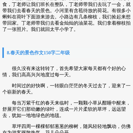
食，丁老师让我们班长在整队，丁老师带我们去玩了一会，就
带我们去看春天的景色。小河里有含苞待放的荷花。有很多小
蝌蚪在荷叶下面游来游去。小路边有几条柳枝，我们捡起来想
带回家。丁老师带我们去看金灿灿的油菜花。我们拿着柳枝拍
了一张照片。我们就回太平小学了。
8.春天的景色作文150字二年级
很久没有来这转转了，首先希望大家每天都有个好的心
情，我们高高兴兴地度过每一天。
时间过的好快啊，一转眼白茫茫的冬天过去了，迎来了一
个崭新的春天。
每当万紫千红的春天来临时，一颗颗小草从酣睡中醒来，
舒展开它们那幼嫩的绿叶，连成一片片柔软的草坪，远远望
去，犹如一地地绿色的地毯。
草坪四周一棵棵郁郁葱葱的柳树，随风轻轻地飘动，仿佛
在为游客驱散热气，花儿朵朵开。