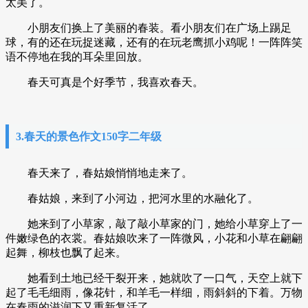
太美了。
小朋友们换上了美丽的春装。看小朋友们在广场上踢足
球，有的还在玩捉迷藏，还有的在玩老鹰抓小鸡呢！一阵阵笑
语不停地在我的耳朵里回放。
春天可真是个好季节，我喜欢春天。
3.春天的景色作文150字二年级
春天来了，春姑娘悄悄地走来了。
春姑娘，来到了小河边，把河水里的水融化了。
她来到了小草家，敲了敲小草家的门，她给小草穿上了一
件嫩绿色的衣裳。春姑娘吹来了一阵微风，小花和小草在翩翩
起舞，柳枝也飘了起来。
她看到土地已经干裂开来，她就吹了一口气，天空上就下
起了毛毛细雨，像花针，和羊毛一样细，雨斜斜的下着。万物
在春雨的滋润下又重新复活了。