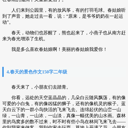
人们来到公园里，有的放风筝，有的打羽毛球。春姑娘听
到了声音，她走过去一看，说：“原来，是爷爷奶奶在一起运
动”。
春天，动物们也苏醒了，熊也起来了，小燕子也从南方赶
来为春光增添了生机。
我是多么喜欢春姑娘啊！美丽的春姑娘我爱你！
4.春天的景色作文150字二年级
春天来了，小朋友们去踏青。
你看，远处的天空蓝晶晶的，几朵白云随风飘荡，有的像
可爱的小白兔，有的像凶猛的狮子，还有的像机灵的猴子。蓝
天白云下的一群小鸟快活的飞来飞去。连绵起伏的山峦一山
绿，一山青，一山浓，一山淡，真像一幅优美的山水画。森林
里的鸟窝多的数不过来，时不时有些小鸟在林间飞来飞去——
你到我家来做客，我到你家去玩耍。草地上开满了花，小朋友