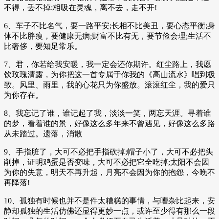
不得，丢不掉;相吸在灵魂，离不去，走不开!
6、车子不比名气，要一路平安;长相不比美丑，要心态平衡;身
体不比胖瘦，要健康无病;财富不比有无，要节俭会理;生活不
比奢侈，要知足常乐。
7、君，你若给我安暖，我一定会还你期许。红尘路上，我愿
饮玫瑰清露，为你把这一首专属于你我的《高山流水》唱到极
致。风里、雨里，我的心花只为你盛放。滚滚红尘，我的爱只
为你存在。
8、我忘记了谁，谁记起了我，淡淡一笑，两忘天涯。寻着谁
的梦，看着谁的景，好像这么多年来不曾遇见，好像这么多路
从未踏过。遗落，消散
9、手指脏了，大可不必把手指砍掉;帽子小了，大可不必把头
削掉，证明鸡蛋是否变味，大可不必把它全吃掉;太阳不会因
为你的失意，明天不再升起，月亮不会因为你的抱怨，今晚不
再降落!
10、孤独有时候也并不是件太糟糕的事情，与嘈杂比起来，安
静却孤独的生活仿佛还显得更妙一点，或许至少得有那么一段