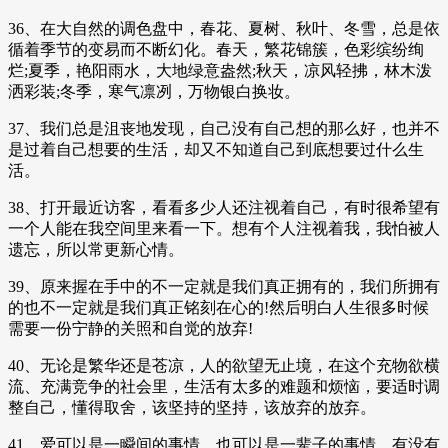
36、在大自然的调色盘中，春花、夏树、秋叶、冬雪，总是依
循着季节的变易而不断幻化。春天，繁花锦簇，色彩缤纷绚
烂;夏季，艳阳雨水，大地绿意盎然;秋天，凉风轻拂，林木泼
洒彩装;冬季，寒气凛冽，万物银白换妆。
37、我们总是沮丧地发现，自己没有自己想的那么好，也并不
是过着自己想要的生活，却又不知道自己到底想要过什么生
活。
38、打开最近访客，看看多少人还注视着自己，有时很希望有
一个人能在我空间里来看一下。想有个人注视着我，我怕被人
遗忘，所以常更新心情。
39、原来握在手中的不一定就是我们真正拥有的，我们所拥有
的也不一定就是我们真正铭刻在心的!然后明白人生很多时候
需要一份宁静的关照和自觉的放弃!
40、无论是繁华还是苍凉，人的欲望无止境，在这个充物欲横
流、充满竞争的社会里，生活有太多的难题和烦恼，要适时调
整自己，懂得取舍，该坚持的坚持，该放弃的放弃。
41、爱可以是一瞬间的事情，也可以是一辈子的事情。有没有