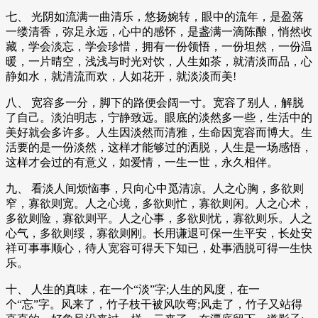
七、 光阴如流满一曲清乐，悠扬婉转，眼中的流年，是盈落
一缕清香，弥足永远，心中的感怀，是盏满一滴陈酿，悄然收
藏，学会淡忘，学会珍惜，拥有一份领悟，一份坦然，一份温
暖，一片晴空，浅浅与时光对饮，人生如茶，就清淡而品，心
静如水，就清流而欢，人如花开，就淡淡而美!
八、 宽容多一分，脚下的路便会阔一寸。宽容了别人，解脱
了自己。淡泊明志，宁静致远。眼底的淡然多一些，生活中的
美好就会多许多。人生因淡然而清雅，生命因宽容而博大。生
活要的是一份淡然，这样才能够过的洒脱，人生是一场感悟，
这样才会过的有意义，如爱情，一生一世，永久相伴。
九、 看淡人间烦恼事，只向心中觅清凉。人之心胸，多欲则
窄，寡欲则宽。人之心境，多欲则忙，寡欲则闲。人之心术，
多欲则险，寡欲则平。人之心事，多欲则忧，寡欲则乐。人之
心气，多欲则绥，寡欲则刚。长用谦退可保一生平安，长处安
祥可事事顺心，待人宽容可得天下知已，处事洒脱可得一生快
乐。
十、 人生的真味，在一个“淡”字;人生的风度，在一
个“忘”字。风来了，竹子枝干被风吹弯;风走了，竹子又站得