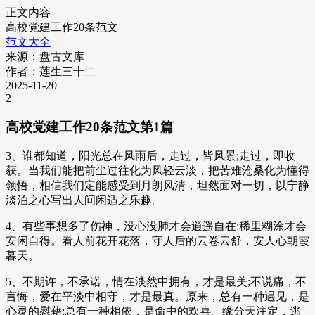
正文内容
高校党建工作20条范文
范文大全
来源：盘古文库
作者：莲生三十二
2025-11-20
2
高校党建工作20条范文第1篇
3、谁都知道，阳光总在风雨后，走过，皆风景;走过，即收
获。当我们能把前尘过往化为风轻云淡，把苦难沧桑化为懂得
领悟，相信我们定能感受到月朗风清，坦然面对一切，以宁静
淡泊之心写出人间闲适之乐趣。
4、有些事想多了伤神，没心没肺才会逍遥自在;稀里糊涂才会
安闲自得。看人前花开花落，守人后的云卷云舒，安人心朝霞
暮天。
5、不期许，不承诺，情在淡然中拥有，才是最美;不说痛，不
言悔，爱在平淡中相守，才是最真。原来，总有一种遇见，是
心灵的慰藉;总有一种相依，是命中的欢喜。缘分天注定，逃