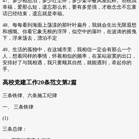
47、多少相思泪，多少红尘悴，多少繁华被风凌乱碎。别祝我
幸福，爱那么短，遗忘那么长，要有多坚强，才敢念念不忘童
话已经结束，遗忘就是幸福。
48、每每看到海面上荡漾的那叶叶扁舟，我就会生出无限遐想
和感慨。你看它象无根的浮萍，似空中的落叶，在波涛的摇曳
下，浮来荡去，漂泊不定
49、生活的孤独中，在这城市里，我相信一定会有那么一个
人，想着同样的事情，怀着相似的频率，在某站寂寞的出口，
安排好了与我相遇，我只要顺其自然，就能遇到，牵起你的
手。
高校党建工作20条范文第2篇
三条铁律、六条施工纪律
一、 三条铁律
(1)
三条总律：