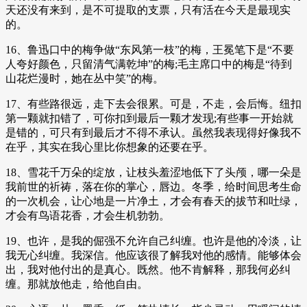
天还没有来到，是不可提取的支票，只有活在今天是最现实
的。
16、鲁迅口中的梅争做“东风第一枝”的梅，王冕笔下是“不要
人夸好颜色，只留清气满乾坤”的梅;毛主席口中的梅是“待到
山花烂漫时，她在丛中笑”的梅。
17、有些路很远，走下去会很累。可是，不走，会后悔。纽扣
第一颗就扣错了，可你扣到最后一颗才发现;有些事一开始就
是错的，可只有到最后才不得不承认。虽然我表现得好像我不
在乎，其实在我心里比你想象的还要在乎。
18、雪花千万朵的绽放，让枝头羞涩地低下了头颅，哪一朵是
我前世的祈祷，落在你的掌心，唇边。冬季，给时间思考生命
的一次机会，让心地是一片净土，才会有春天的拔节和吐绿，
才会有鸟语花香，才会生机勃勃。
19、也许，是我的倔强不允许自己纠缠。也许是他的冷淡，让
我无心纠缠。我深信。他应该很了解我对他的感情。能够体会
出，我对他付出的是真心。既然。他不肯解释，那我何必纠
缠。那就放他走，给他自由。