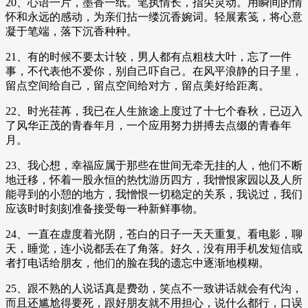
20、心语一片，墨香一纸。笔执情长，指尖灵动。用瞬间的情
怀和永远的感动，为亲们拈一缕沉香婉词。轻展素笺，将心意
凝于笔端，落下沉香种种。
21、有的时候不要太计较，男人都有点粗枝大叶，忘了一件
事，不代表他不爱你，别自己吓自己。在风平浪静的日子里，
留点空间给自己，留点空间给对方，留点美好给距离。
22、时光荏苒，我已在人生旅途上度过了十七个春秋，已迈入
了风华正茂的青春年月，一个应用努力拼搏去点缀的青春年
月。
23、我心想，幸福应属于那些在世间无牵无挂的人，他们不断
地迁移，怀着一股永恒的热忱游历四方，我憎恨家园以及人所
能寻到的小憩的地方，我憎恨一切稳定的关系，我说过，我们
应该时时刻刻准备接受每一种新鲜事物。
24、一直在虚度着光阴，苍白的日子一天天重复。看电影，聊
天，睡觉，连小说都丢在了角落。好久，没有用手机发短信或
者打电话给朋友，他们的脸在我的遗忘中逐渐地模糊。
25、跟不熟的人说话真是费劲，笑点不一致讲话就会有代沟，
而且还尴尬得要死，跟好朋友就不用担心，说什么都行，口误