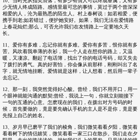
10、当时光从指尖滑落，有多少有情人可以终成眷属，又有多
少无情人终成陌路。感情里最可悲的事情，莫过于两个曾深深
相爱的人，沦为最熟悉的陌生人。村上春树说：如若相爱，便
携手到老;如若错过，便护她安好。如果，我们无法在爱情路
上春花灿烂;那么，可否允许我们在友情路上一定要地久天
长。
11、爱你有多难，忘记你就有多难。爱你有多苦，恨你就有多
苦。风吹着我单薄的衣衫，我一个人走在想你的路上，又温
暖，又凄凉。翻起了电话簿，找出了你的电话号码，却又失去
了拨打的勇气。真的好害怕，你会像从前那样，刚刚叫出了名
字，就无情地挂断。爱情就是这样，让人想着，然后用一辈子
去忘记。
12、那一刻，我突然觉得好心酸。曾经，我们不用开口，用一
个眼神就能沟通的默契;曾经，我说上一句，你就立刻能接下
一句的互通的心意。怎麽现在的我们，在拨出对方号码的时
候，首先要做的，竟是要先确认手机的主人是不是你，竟是要
先报上自己的姓名。
13、岁月早已磨平了我们的棱角，我们微笑着看夕阳，微笑着
看着树下的情侣嬉笑，微笑着看一家三口在散步。我们走在夕