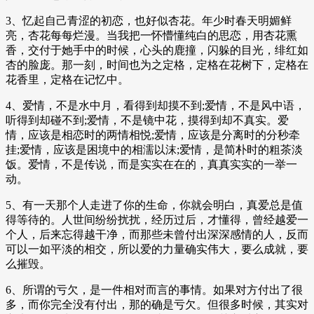
3、忆起自己青涩的初恋，也好似杏花。年少时春天明媚鲜
亮，杏花每每烂漫。当我把一怀懵懂纯白的思恋，用杏花熏
香，交付于她手中的时候，心头的鹿撞，闪躲的目光，绯红如
杏的脸庞。那一刻，时间也为之定格，定格在花树下，定格在
花香里，定格在记忆中。
4、爱情，不是水中月，看得到却摸不到;爱情，不是风中语，
听得到却碰不到;爱情，不是镜中花，摸得到却不真实。爱
情，应该是相恋时的两情相悦;爱情，应该是分离时的分秒牵
挂;爱情，应该是困境中的相濡以沫;爱情，是简朴时的粗茶淡
饭。爱情，不是传说，而是实实在在的，真真实实的一举一
动。
5、有一天那个人走进了你的生命，你就会明白，真爱总是值
得等待的。人世间纷纷扰扰，经历过后，才懂得，曾经越爱一
个人，后来忘得越干净，而那些未曾付出深深感情的人，反而
可以一如平淡的相交，所以爱的力量确实伟大，要么成就，要
么摧毁。
6、所谓的亏欠，是一件相对而言的事情。如果对方付出了很
多，而你完全没有付出，那的确是亏欠。但很多时候，其实对