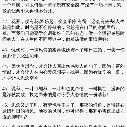
一个肩膀，可以倚靠一辈子都有安全感;有没有一场拥抱，紧
紧的让两个人再也不分开。
42、花开，便有花谢!乐起，变会乐停!有得，必会有失去!人生
就是如此。时光是不会停歇的，它总是在自己的空间里行走
着。而我们只需要学会调整好自己的心态，做一个懂得感恩时
间的人，在人生的不同境遇中，做着该做的事情便好!
43、忧伤时，一抹风骨的柔再也妩媚不了昨日红颜，一美一伤
竟多情了此生流年。
44、因为有思念，才会让人写出伤感动人的句子，因为丰富的
情感，才会让人在内心发疯想要去找寻。因为有忧伤的一瞥，
才会让人思念至今。
45、说秋，一叶可知秋，一叶却也更牵情，一树枫红，漫舞的
是深秋韵致。换之而来的是时令予人心情的一份清新!
46、思念又远了吧，有梦也寻不见了，那夜的灯角，是谁还在
逗留昨日的待见。晚秋的风啊，你可记得，那寒冬雪夜里被埋
没的脚印吗?