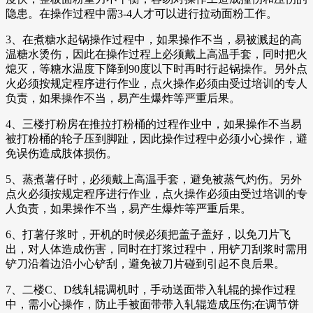
隐患。在操作过程中需3-4人才可以进行拉动面粉工作。
3、在煮糖水起锅操作过程中，如果操作不当，易被溅起的高
温糖水烫伤，因此在操作过程上必须戴上高温手套，同时把火
熄灭，等糖水温度下降到90度以下时再时行起锅操作。另外点
火必须按规定程序进行作业，点火操作必须由受过培训的专人
负责，如果操作不当，易产生爆炸等严重后果。
4、三楼打粉房在推拉打粉桶的过程作业中，如果操作不当易
被打粉桶的轮子压到脚趾，因此操作过程中必须小心操作，避
免误伤造成肢体损伤。
5、蒸煮薯仔时，必须戴上高温手套，避免被蒸气灼伤。另外
点火必须按规定程序进行作业，点火操作必须由受过培训的专
人负责，如果操作不当，易产生爆炸等严重后果。
6、打薯仔浆时，开机的时候必须把盖子盖好，以免刀片飞
出，对人体造成伤害，同时在打浆过程中，用铲刀刮浆时需用
铲刀沿着边沿小心铲刮，避免被刀片碰到引起不良后果。
7、二楼C、D线轧辊调机时，手动送面带入轧辊的操作过程
中，需小心操作，防止手被面带带入轧辊造成压伤;在调节饼