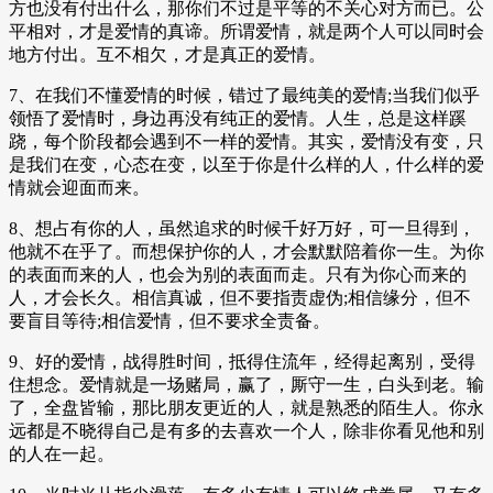
方也没有付出什么，那你们不过是平等的不关心对方而已。公
平相对，才是爱情的真谛。所谓爱情，就是两个人可以同时会
地方付出。互不相欠，才是真正的爱情。
7、在我们不懂爱情的时候，错过了最纯美的爱情;当我们似乎
领悟了爱情时，身边再没有纯正的爱情。人生，总是这样蹊
跷，每个阶段都会遇到不一样的爱情。其实，爱情没有变，只
是我们在变，心态在变，以至于你是什么样的人，什么样的爱
情就会迎面而来。
8、想占有你的人，虽然追求的时候千好万好，可一旦得到，
他就不在乎了。而想保护你的人，才会默默陪着你一生。为你
的表面而来的人，也会为别的表面而走。只有为你心而来的
人，才会长久。相信真诚，但不要指责虚伪;相信缘分，但不
要盲目等待;相信爱情，但不要求全责备。
9、好的爱情，战得胜时间，抵得住流年，经得起离别，受得
住想念。爱情就是一场赌局，赢了，厮守一生，白头到老。输
了，全盘皆输，那比朋友更近的人，就是熟悉的陌生人。你永
远都是不晓得自己是有多的去喜欢一个人，除非你看见他和别
的人在一起。