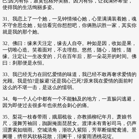
己;因为有你，寂寞也格外美丽。因为有你，让我满怀希望，
使得我的生活绚丽多姿。
31、我恋上了一个她，一见钟情倾心她，心里满满装着她，魂
不守舍思念她，短信看完你想想吧，你俩熟识胜一家，其实你
就是我的那个她。
32、佛曰：缘来天注定，缘去人自夺。种如是因，收如是果，
一切唯心造。笑着面对，不去埋怨。悠然，随心，随性，随
缘。注定让一生改变的，只在百年后，那一朵花开的时间。佛
曰：刹那便是永恒。
33、我已经无力在回忆爱情的味道，我已经不敢再奢求爱情的
光顾。我是怕?是躲避?还是我心已死?原来我在爱情的面前时
这么的不堪一击，是这么的懦弱。
34、每一个人心中都有一个不能触及的地方，一直躲闪逃避，
因为即使过去很多年也依然会刺心的痛。
35、梨花一枝春带雨，娥眉梳妆，亦教插柳纪年月。萧娘书
尺，漫舞芳袖回，踟蹰掩面琵琶女。渡津未有青衫司马，仍声
泪萧索如细雨。空城清角，渐吹入紫陌，芳草断烟鸳鸯浦。景
阑珊，绣帘风软杨花散，泪阑干，绿窗雨洒桃花绽。