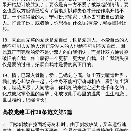
果开始想计较胜负了，要么是有一方不爱了被激起的情绪，要
么也是双方感情已经有了裂痕所以得失心才开始作祟开始不
甘。一个懂得爱的人，宁可扮演输家，也不去打败自己的爱
人。打败了她，或者他，你想得到什么呢?真爱，就要懂得让
步。
18、真正而完整的爱既是爱自己，也是爱别人。不爱自己的人
绝不可能去爱他人;真正爱别人的人也绝不可能不爱自己。因
此真正而完整的爱不是让双方的自我消失，而是让双方通过突
破旧的自我，各自获得一个更新、更大的自我。让自我消失仅
仅是爱的过程，拓展自我才是爱的真正目的。
19、情，已深入骨髓，爱，已镌刻心底。红尘万丈喧嚣世界，
我们的心却锁在一起，今生身不能相守魂却相依，看那红尘滚
滚，烟花灭尽，人间散场，你我相约来世定还共赴千年之约，
化成彼此掌心里的幽翠，化成彼此手心里的温柔，生生相恋，
世世相约，绵绵情长!
高校党建工作20条范文第5篇
2、四楼斜坡在拉面粉等材料时，由于斜坡较陡，叉车运行速
度快，整板面粉重力不平衡，容易对操作工造成撞伤和压伤的