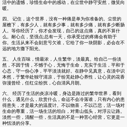
活中的遗憾，珍惜生命中的感动，在尘世中静守安然，微笑向
暖。
四、 记住，这个世界，没有一种痛是单为你准备的。尘世的
屋檐下，有多少人，就有多少事，就有多少痛，就有多少断肠
人。等你经历了，你才会发现，自己的这点痛，真的不算什
么。耐心点，坚强点;总有一天，你承受过的疼痛会有助于
你。生活从来不会刻意亏欠谁，它给了你一块阴影，必会在不
远的地方撒下阳光。
五、 人生百味，情最浓，人生繁华，淡最真。给自己一份淡
然，不因于情，不憾于心，无悔于生命，充实于生活，平和于
心态，守一份心净，平平淡淡就好。在静中见真意，在淡中识
本然，于繁华处独守清凉，于纷芜处静心养性，让心灵的花香
弥漫曾经，任红尘纷扰，心自清风月朗。
六、 经历了生活的炎凉冷暖，身边是路过的繁华世界，看到
什么，遇见什么，欣赏什么，命运不会冷落谁，只有内心的患
得患失，才是最大的温度计。不以物喜，不以己悲，活一场对
生命的尊重，活一场生活的坦白，对青山低头，对浮云让路。
淡然一些，清醒一些，生活真的不是一种苦心经营，它更是一
种恬淡的分享。