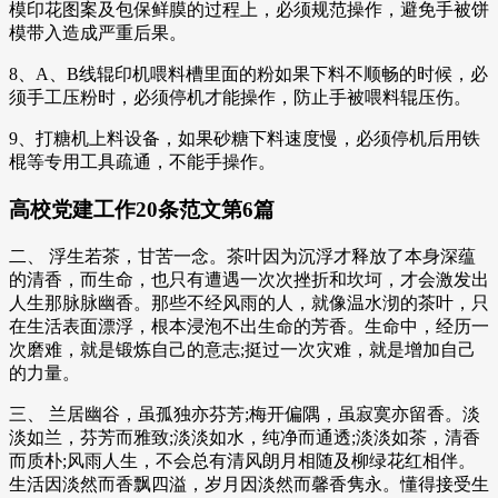
模印花图案及包保鲜膜的过程上，必须规范操作，避免手被饼
模带入造成严重后果。
8、A、B线辊印机喂料槽里面的粉如果下料不顺畅的时候，必
须手工压粉时，必须停机才能操作，防止手被喂料辊压伤。
9、打糖机上料设备，如果砂糖下料速度慢，必须停机后用铁
棍等专用工具疏通，不能手操作。
高校党建工作20条范文第6篇
二、 浮生若茶，甘苦一念。茶叶因为沉浮才释放了本身深蕴
的清香，而生命，也只有遭遇一次次挫折和坎坷，才会激发出
人生那脉脉幽香。那些不经风雨的人，就像温水沏的茶叶，只
在生活表面漂浮，根本浸泡不出生命的芳香。生命中，经历一
次磨难，就是锻炼自己的意志;挺过一次灾难，就是增加自己
的力量。
三、 兰居幽谷，虽孤独亦芬芳;梅开偏隅，虽寂寞亦留香。淡
淡如兰，芬芳而雅致;淡淡如水，纯净而通透;淡淡如茶，清香
而质朴;风雨人生，不会总有清风朗月相随及柳绿花红相伴。
生活因淡然而香飘四溢，岁月因淡然而馨香隽永。懂得接受生