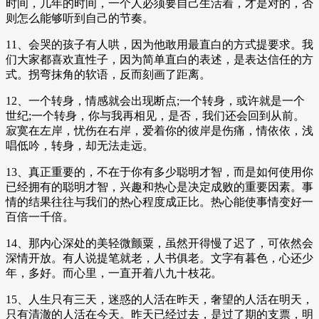
时间，几年的时间，一个人必须要自己生活着，才是对的，否
则怎么能够听到自己的节奏。
11、会哭的孩子有人哄，因为他敢用最直白的方式提要求。我
们大家都喜欢直性子，因为简单直白的表述，是表达信任的方
式。拐弯抹角的软语，反而刻画了距离。
12、一个转身，情感就会出现断点;一个转身，或许就是一个
世纪;一个转身，你与我再相见，是否，我们还会回到从前。
寂寞在左岸，忧伤在右岸，爱着你的彼岸是伤痛，情依依，浅
唱低吟，转身，却无法走远。
13、真正重要的，不在于你有多少聪明才智，而是如何使用你
已经拥有的聪明才智，兴趣和热心是决定成败的重要因素。事
情的结果往往与我们的热心程度成正比。热心能使事情变好一
百倍一千倍。
14、那内心深处的美轻微颤粟，虽然开得慢了迟了，可依然会
深情开放。有人说提笔就老，人书俱老。文字有暮色，心还少
年，多好。而心里，一直开着八九十枝花。
15、人生只有三天，迷惑的人活在昨天，奢望的人活在明天，
只有清澈的人活在今天。昨天已经过去，是过了期的支票，明