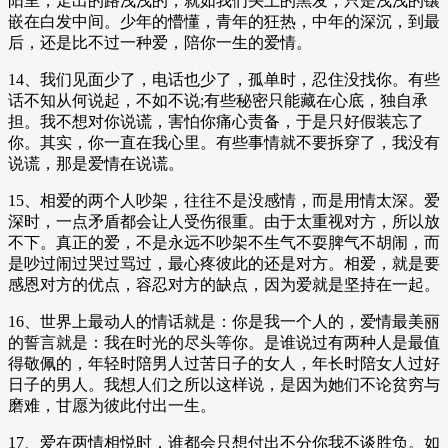
阳里，走出的路浅浅的，就如我们头上的黑发，只是浅浅的镶
嵌在白发中间。少年的懵懂，青年的狂热，中年的深沉，到最
后，还是比不过一种爱，陪你一生的爱情。
14、我们见面少了，电话也少了，孤单时，忍住没找你。有些
话不知从何说起，不如不说;有些秘密只能藏在心底，独自承
担。我不想对你说谎，害怕你痛心责备，于是只好假装忘了
你。其实，你一直在我心里。有些事情就不要拆穿了，我没有
说谎，那是爱情在说谎。
15、相爱的两个人吵架，往往不是没感情，而是用情太深。爱
深时，一点矛盾都会让人受伤很重。由于太重视对方，所以放
不下。真正的爱，不是永远不吵架不生气不耍脾气不胡闹，而
是吵过闹过哭过骂过，最心疼彼此的还是对方。相爱，就是要
感恩对方的优点，容忍对方的缺点，因为爱就是坚持在一起。
16、世界上最动人的情话就是：你是我一个人的，爱情最美丽
的誓言就是：我在时光的尽头等你。是谁说过有两种人是最值
得敬佩的，年轻时陪男人过苦日子的女人，年长时陪女人过好
日子的男人。我想人们之所以这样说，是因为她们不论贫穷与
磨难，甘愿为彼此付出一生。
17、爱在两情相悦时，谁都会只想付出不分你我不谈胜负。如