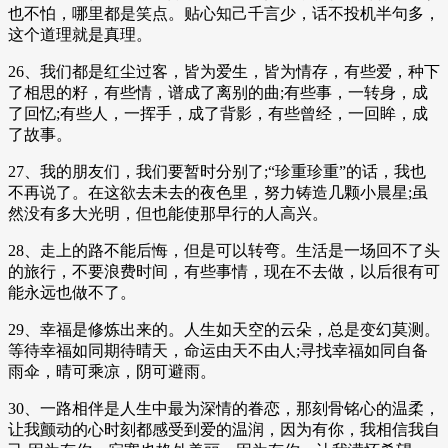
也不怕，哪里都是笑点。贴心知己千言少，话不投机半句多，
这个道理就是真理。
26、我们都是红尘过客，皆为爱生，皆为情存，有些爱，种下
了相思的籽，有些情，谱成了离别的曲;有些事，一转身，成
了回忆;有些人，一挥手，成了背影，有些曾经，一回眸，成
了故事。
27、我的朋友们，我们要暂时分别了;“珍重珍重”的话，我也
不再说了。在这欲去未去的夜色里，努力铸造几颗小晨星;虽
然没有多大光明，但也能使那早行的人高兴。
28、走上的路不能后悔，但是可以转弯。生活是一场回不了头
的旅行，不要浪费时间，有些事情，现在不去做，以后很有可
能永远也做不了。
29、幸福是修炼出来的。人生如天空的云朵，总是变幻莫测。
等待幸福如同期待晴天，命运由天不由人;寻找幸福如同自备
雨伞，晴可乘凉，阴可避雨。
30、一路相伴是人生中最为深情的眷恋，那刻骨铭心的温柔，
让我颤动的心时刻都感受到爱的温润，因为有你，我相信我自