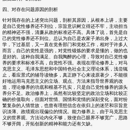
四、对存在问题原因的剖析
针对我存在的上述突出问题，剖析其原因，从根本上讲，主要
是自己党性修养还不到位，宗旨意识树立得还不牢，主动担当
的精神还不强，清廉从政的标准还不高。具体了说，首先是自
己的党性修养还不到位。总认为自己是农家子弟出身，上过大
学，下过基层，又一直在党务部门和党校工作，相对于许多人
而言，自己的党性是强的，对党性锻炼的要求是懂的，做的也
是好的。这种自我满足、自我陶醉的心理，导致对自己党性修
养的要求和标准不高，自觉性不强。表现在理论修养上，对马
克思主义、毛泽东思想和中国特色社会主义理论体系，浅尝辄
止，看应景式的辅导读物多，真正静下心来读原著少，不能很
好地运用马克思主义的立场、观点、方法来指导世界观的改
造，理论修养的功底和根基不扎实，只是自己党性修养的源头
养分不足。政治修养上，虽然有比较坚定的政治立场和比较正
确的价值取向，但面对世情、国情和党情的深刻变化，面对纷
繁复杂的人情世故，也曾有理想信念在依归上的迷茫和宗旨意
识淡薄、政绩观出现偏位的情况。能力修养上，由于马克思主
义的世界观、方法论内化不够，致使自己眼界不够宽广，思路
不够开阔，开拓创新的精神和能力还有欠缺。