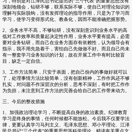
习，特别是对江泽民总书记提出的“三个代表”的重要思想没有
深刻地领会，钻研不够，联系实际不够，使自己对理论知识的
理解与实际脱钩，没有发挥理论的指导作用，只是为了学习而
学习，使学习变得形式化、教条化，因而不能准确把握形势。
2、业务水平不高，不够钻研，没有深刻意识到业务水平的高
低对工作效率和质量起决定性作用，业务水平要有提高，必需
要对业务钻研，而自己在业务方面存有依赖性，认为领导会有
指示，我不用先急着干，害怕自己先做做不好。而且自己尚未
有一整套学习业务知识的计划，故在开展工作中有时比较盲
目，缺乏一定自信。
3、工作方法简单，只安于表面，把自己份内的事做好就可以
了，处理事情方法比较简单，没有创新精神，工作作风还不够
扎实，对问题不作深层次的分析，思考不深刻，有时把工作作
为负担，未注意到工作方法的完善会给自己的工作带来动力。
三、今后的整改措施
1、加强政治理论学习，不断提高自身的政治素质。纪律教育
学习是终身的事情，任何时候都不能放松。今后我不仅要学法
律，更要认真学习马列主义、毛泽东思想、邓小平理论、江泽
民总书记“三个代表”的重要思想等科学理论，精读有关重点文