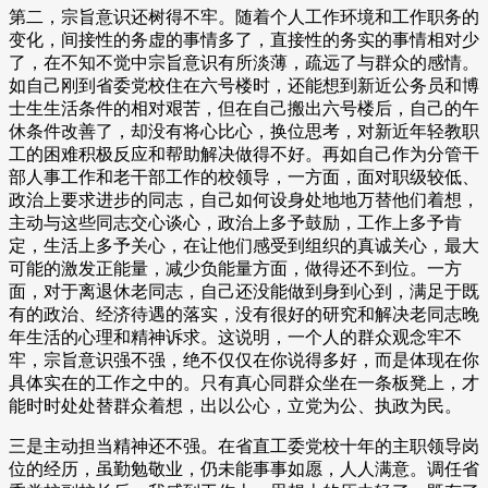
第二，宗旨意识还树得不牢。随着个人工作环境和工作职务的
变化，间接性的务虚的事情多了，直接性的务实的事情相对少
了，在不知不觉中宗旨意识有所淡薄，疏远了与群众的感情。
如自己刚到省委党校住在六号楼时，还能想到新近公务员和博
士生生活条件的相对艰苦，但在自己搬出六号楼后，自己的午
休条件改善了，却没有将心比心，换位思考，对新近年轻教职
工的困难积极反应和帮助解决做得不好。再如自己作为分管干
部人事工作和老干部工作的校领导，一方面，面对职级较低、
政治上要求进步的同志，自己如何设身处地地万替他们着想，
主动与这些同志交心谈心，政治上多予鼓励，工作上多予肯
定，生活上多予关心，在让他们感受到组织的真诚关心，最大
可能的激发正能量，减少负能量方面，做得还不到位。一方
面，对于离退休老同志，自己还没能做到身到心到，满足于既
有的政治、经济待遇的落实，没有很好的研究和解决老同志晚
年生活的心理和精神诉求。这说明，一个人的群众观念牢不
牢，宗旨意识强不强，绝不仅仅在你说得多好，而是体现在你
具体实在的工作之中的。只有真心同群众坐在一条板凳上，才
能时时处处替群众着想，出以公心，立党为公、执政为民。
三是主动担当精神还不强。在省直工委党校十年的主职领导岗
位的经历，虽勤勉敬业，仍未能事事如愿，人人满意。调任省