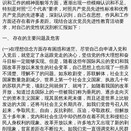
识和工作的精神面貌等方面，逐渐出现一些模糊认识和不足。
特别是对照“三个代表”要求，对照共产党员先进性标准和优秀
共产党员的先进事迹，深刻认识到，自己在思想、作风和工作
方面还存在着许多差距。现结合这次党员先进性教育活动要
求，对自己的党性状况剖析汇报如下：
一、 存在的主要问题及危害
(一)在理想信念方面存有困惑和迷茫。尽管自己自申请入党和
入党后，就坚定了永远跟党走的决心，坚信党的伟大理想和奋
斗目标一定能够实现。但是，随着这些年国际风云的变幻和我
国改革开放以来发生的社会变革，自己思想上也出现了一些弄
不清楚、理解不了的问题。如东欧剧变，苏联解体，社会主义
国家数量急剧减少。世界上第一个社会主义国家、执政几十年
的苏联共产党，顷刻之间就倒了、就垮了。如随着我国的改革
开放，知道过去国际上的一些被我们称为垂死的、逐步走向灭
亡的资本主义国家，现其居然未死未僵，而且还是世界上比较
发达的大国，还将与社会主义长期共存。如我们党曾号召人民
起来，争取民主、自由，反抗剥削、压迫，夺取政权。但解放
五十多年来，党内和社会生活中却仍然存在着不民主和侵犯公
民人身权利的现象。改革开放以来，许多地方又出现了新的剥
削现象，贫富差距在不断拉大。如我们党一直强调党和人民群