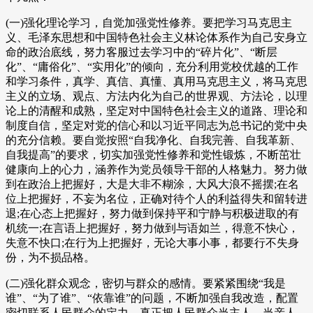
(一)强化理论学习，自觉加强党性修养。要把学习马克思主
义、毛泽东思想和中国特色社会主义林论体系作为自己安身立
命的政治底线，努力客服过去学习中的“碎片化”、“断层
化”、“庸俗化”、“实用化”的倾向，充分利用党校优越的工作
和学习条件，真学、真信、真懂、真用马克思主义，将马克思
主义的立场、观点、方法内化为自己的世界观、方法论，以理
论上的清醒和成熟，坚定对中国特色社会主义的道路、理论和
制度自信，坚定对党的信心和以习近平同志为总书记的党中央
的充分信赖。要自觉按照“自我净化、自我完善、自我革新、
自我提高”的要求，切实加强党性修养和党性锻炼，不断茁壮
健康向上的心力，涵养作为党员领导干部的人格魅力。努力做
到在政治上把握好，大是大非不糊涂，大风大浪不摇摆;在名
位上把握好，不妄为名位，正确对待个人的利益得失和留转进
退;在心态上把握好，努力做到保持平和宁静与积极进取的有
机统一;在言语上把握好，努力做到与语如兰，得意不快心，
失意不快口;在行为上把握好，无论大事小事，都要行不失身
份，为不损品格。
(二)强化群众观念，密切与群众的感情。要紧紧围绕“我是
谁”、“为了谁”、“依靠谁”的问题，不断加强自我改造，配置
密切联系人民群众的定力。真正把人民群众当主人、当亲人、