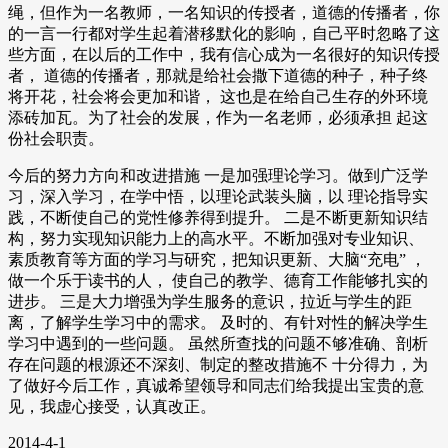
绳，但作为一名教师，一名知识的传授者，道德的传播者，你
的一言一行都对学生起着潜移默化的影响，自己平时忽略了这
些方面，在以后的工作中，我有信心成为一名很好的知识传授
者， 道德的传播者，那就是给社会撒下道德的种子，种子终
将开花，社会将会更加和谐， 这也是在给自己生存的外环境
添砖加瓦。为了社会的发展，作为一名老师，必须承担 起这
份社会职责。
今后的努力方向和改进措施 一是加强理论学习。做到广泛学
习，深入学习，在学中悟，以理论武装头脑，以 理论指导实
践，不断使自己的党性修养得到提升。 二是不断更新知识结
构，努力实现知识能力上的高水平。不断加强对专业知识、
素质教育等方面的学习与研究，把知识更新、大脑“充电” ，
做一个乐于读书的人， 使自己的教学、德育工作能够扎实的
进步。 三是大力增强为学生服务的意识，拉近与学生的距
离，了解学生学习中的需求。 及时的、有针对性的解决学生
学习中遇到的一些问题。 虽然所查找的问题不够准确、剖析
存在问题的根源还不深刻、制定的整改措施不 十分得力，为
了做好今后工作，真诚希望领导和同志们给我提出宝贵的意
见，我虚心接受，认真改正。
2014-4-1