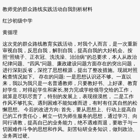
教师党的群众路线实践活动自我剖析材料
红沙初级中学
黄循理
这次党的群众路线教育实践活动，对我个人而言，是一次重新
审视自我，反思自我，解剖自我，提高自我的大好机会。按
照“照镜子、正衣冠、洗洗澡、治治病”的总要求，本人从政治
纪律问题、“四风”问题、廉政建设问题方面存在的突出问题，
进行深刻反省，深挖了思想根源，提出了整改措施。现就对照
检查情况如下。 存在的问题: 一是思想认识还不够。一直以
来，我以为我只是一名普通教师，只要教好书、上好课、教育
好学生，对得起学生和家长,努力完成学校领导交给的工作，
就算是尽职尽责了，特别的发展上，表现很漠然， 二是工作
作风不够扎实。遇到困难不能知难而进，有时有任其自然的松
懈思想。 今后的改进方向: 首先，要从思想上、行动上提高自
已的工作责任心，树立一切为师生服务的思想，通过学习、向
同行请教，提高自已的业务能力，绝不遇难而退，要敢于与一
切困难作斗争的思想和作风。刻苦钻研业务知识，做到政治、
业务两过硬。