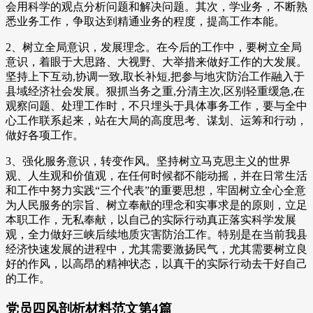
会用科学的观点分析问题和解决问题。其次，学业务，不断熟
悉业务工作，争取达到精通业务的程度，提高工作本能。
2、树立全局意识，发展理念。在今后的工作中，要树立全局
意识，着眼于大思路、大视野、大举措来做好工作的大发展。
坚持上下互动,协调一致,取长补短,把参与地灾防治工作融入于
县域经济社会发展。狠抓当务之重,分清主次,区别轻重缓急,在
观察问题、处理工作时，不只埋头于具体事务工作，要与全中
心工作联系起来，站在大局的高度思考、谋划、运筹和行动，
做好各项工作。
3、强化服务意识，转变作风。坚持树立马克思主义的世界
观、人生观和价值观，在任何时候都不能动摇，并在日常生活
和工作中努力实践“三个代表”的重要思想，牢固树立全心全意
为人民服务的宗旨、树立奉献的理念和实事求是的原则，立足
本职工作，无私奉献，以自己的实际行动真正落实科学发展
观，全力做好三峡后续地质灾害防治工作。特别是在当前我县
经济快速发展的进程中，尤其需要激扬民气，尤其需要树立良
好的作风，以高昂的精神状态，以真干的实际行动去干好自己
的工作。
党员四风剖析材料范文第4篇