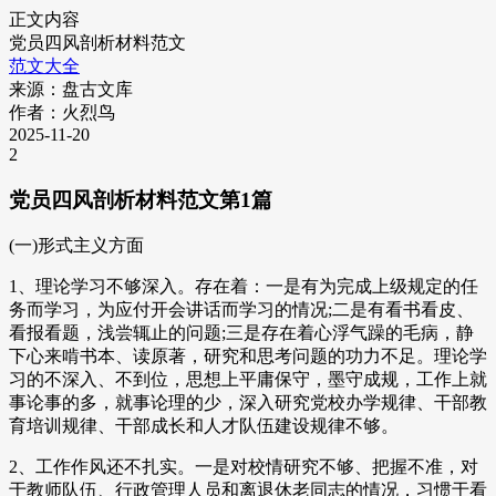
正文内容
党员四风剖析材料范文
范文大全
来源：盘古文库
作者：火烈鸟
2025-11-20
2
党员四风剖析材料范文第1篇
(一)形式主义方面
1、理论学习不够深入。存在着：一是有为完成上级规定的任
务而学习，为应付开会讲话而学习的情况;二是有看书看皮、
看报看题，浅尝辄止的问题;三是存在着心浮气躁的毛病，静
下心来啃书本、读原著，研究和思考问题的功力不足。理论学
习的不深入、不到位，思想上平庸保守，墨守成规，工作上就
事论事的多，就事论理的少，深入研究党校办学规律、干部教
育培训规律、干部成长和人才队伍建设规律不够。
2、工作作风还不扎实。一是对校情研究不够、把握不准，对
于教师队伍、行政管理人员和离退休老同志的情况，习惯于看