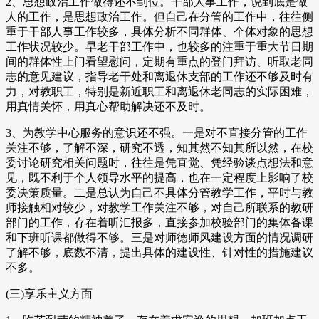
2、思想政治工作做得还不到位。干部人事工作，说到底是做
人的工作，是思想政治工作。但自己在分管的工作中，往往侧
重于干部人事工作较多，具体分析不同群体、个体对象的思想
工作状况较少。早老干部工作中，也较多的注重于重大节日期
间的群体性上门看望慰问，定期有重点的登门拜访、听取老同
志的意见建议，指导老干处和离退休支部的工作还不够及时有
力，对教职工，特别是新近职工和离退休老同志的实际困难，
用真情关怀，用真心帮助解决还不及时。
3、为教学中心服务的意识还不强。一是对不直接分管的工作
关注不够，了解不深，研究不透，知其然不知其所以然，在校
委讨论研究相关问题时，往往是凭直觉、凭经验谈点想法和意
见，既不利于个人领导水平的提高，也在一定程度上影响了校
委决策质量。二是总认为自己不具体分管教学工作，平时与教
师接触相对较少，对教学工作关注不够，对自己所联系的教研
部门的工作，存在着听汇报多，直接参加校验部门的集体备课
和下班听课都做得不够。三是对师德师风建设方面的情况调研
了解不够，底数不清，提出具体的建设性、针对性的措施建议
不多。
(三)享乐主义方面