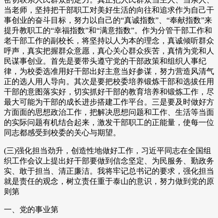
当老师，坚持把干部职工对美好生活的向往和追求作为自己干
事创业的奋斗目标，努力以自己的“真诚指数”、“奉献指数”来
提升教职工的“幸福指数”和“满意指数”。作为分管干部工作和
老干部工作的副校长，将坚持以人为本的理念，真诚倾听群众
呼声，真实把握群众意愿，真心关心群众疾苦，真情为党和人
民谋事创业。首先是要带头遵守党的干部政策和组织人事纪
律，为校委选准用好干部出好主意当好参谋，努力营造风清气
正的选人用人导向。其次是要把校委培养锻炼干部和选拔任用
干部的意图落实好，切实抓好干部的教育培养和锻炼工作，尽
最大可能为干部的成长进步搭建工作平台。三是要及时做好方
方面面的思想政治工作，把解决思想问题和工作、生活等当面
的实际问题有机结合起来，激发干部职工的正能量，使每一位
同志都感受到校委的关心与期望。
(三)强化担当劲升，创造性地做好工作，习近平同志在全国组
织工作会议上提出好干部要做到信念坚定、为民服务、勤政务
实、敢于担当、清正廉洁。我将牢记总书记的要求，强化担当
就是责任的观念，树立责任重于泰山的意识，努力做到党的原
则第
一、党的事业第