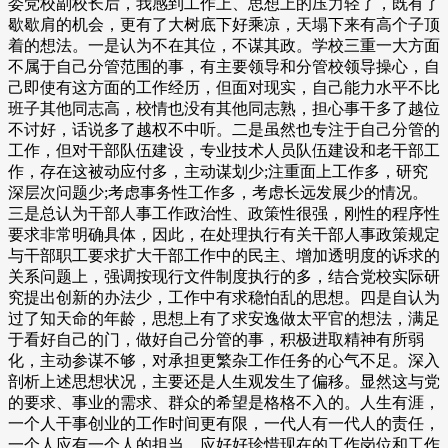
委党校副校长后，我感到工作上、思想上的压力轻了，既有了
歇歇肩的机会，更有了大树底下好乘凉，天塌下来有高个子顶
着的想法。一是认为不在其位，不谋其政。学校三重一大方面
不属于自己分管范围的事，有主要领导和分管校领导操心，自
己即使有这方面的工作经历，但面对现实，自己能力水平不比
班子其他同志高，校情也没有其他同志熟，担心事干多了越位
不讨好，话说多了越权不中听。二是虽然也专注于自己分管的
工作，但对干部队伍建设，专业技术人员队伍建设和老干部工
作，存在这被动应付多，主动谋划少;注重面上工作多，研究
深层次问题少;考虑事务性工作多，考虑长远发展少的情况。
三是总认为干部人事工作政治性、政策性很强，刚性的程序性
要求非常明确具体，因此，在处理执行有关干部人事政策规定
与干部职工要求扩大干部工作中的民主、增加透明度的诉求的
关系问题上，强调按现行文件制度执行的多，结合党校实际研
究提出创新的办法少，工作中有求稳怕乱的思想。四是自认为
过了知天命的年龄，思想上有了求安逸做太平官的想法，满足
于看好自己的门，做好自己分管的事，积极进取精神有所弱
化，主动参谋不够，对承担更繁杂工作任务的心气不足。深入
剖析上述思想状况，主要还是人生观发生了偏移。显然这与党
的要求、事业的需求、群众的希望是格格不入的。人生有涯，
一个人干事创业的工作时间更有限，一代人有一代人的责任，
一个人应有一个人的担当，应好好珍惜现在的工作岗位和工作