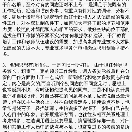
干部名册，至今对有的同志还对不上号;二是满足于凭既有的
工作经历、经验和惯例办事，有重点有针对性的调研、分析不
够，满足于按程序和规定动作做好干部和人才队伍建设的常规
性工作。对在双轨制条件下，如何加大年轻干部的培养和使用
力度，按照的才简配和人岗相宜的要求，做好空缺岗位干部的
选拔任用工作抓的不紧不实;对如何根据学科建设、干部教育
培训工作和教师队伍建设的需要，加强高素质专业技术人才队
伍建设的力度不大，专业技术职务评审和岗位聘用创新举措不
多。
3、名利思想有所抬头。一是习惯于听好话，由于担任领导职
务较长，积累了一定的领导工作经验，调入省委党校后也在分
管的工作方面做出了一点成绩，听到领导和绝大多数同志的肯
定，内心是高兴的;而当听到个别同志的不同意见时，思想上
也常感到不快，有时还抱怨提意见的同志。二是不能认真开展
批评和自我批评。对自己存在的问题与不足，应该说自己最清
楚，但在民主生活会上，往往自我肯定多，即使说点不足，也
常常是绕弯子，轻描淡写，生怕说多了说深了，影响自己在别
人心目中的印象。在开展批评方面，也往往从相互关系处理上
考虑得多，在遣词用语上反复思量，搞隔靴搔痒那一套。对部
属和其他工作人员中的缺点与不足，也常常过多的考虑的是所