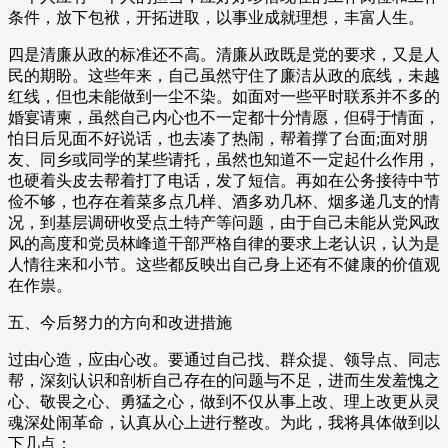
条件，放下包袱，开拓进取，以事业成就理想，丰富人生。
四是清廉从政的标准还不高。清廉从政既是党的要求，又是人
民的期盼。这些年来，自己虽然守住了廉洁从政的底线，未越
红线，但也未能做到一尘不染。如面对一些平时联系并不多的
婚宴请柬，虽然自己内心也不一定都十分情愿，但碍于情面，
怕日后见面不好说话，也去凑了热闹，帮着撑了台面;面对朋
友、同乡或同学的某些请托，虽然也知道不一定起什么作用，
也硬着头皮去帮着打了电话，发了短信。再如在公务接待中节
俭不够，也存在着菜多点几样、酒多劝几杯、烟多递几支的情
况，到基层调研收受点土特产等问题，由于自己未能从党风政
风的高度和党员林峰道干部严格自律的要求上老认识，认为是
人情往来和小节。这些都反映出自己身上还有不健康的价值观
在作祟。
五、今后努力的方向和改进措施
过由心造，应由心改。要通过自己找、群众提、领导点、同志
帮，深刻认识和剖析自己存在的问题与不足，进而生发羞愧之
心、敬畏之心、勇猛之心，做到不仅从事上改、理上改更从灵
魂深处闹革命，认真从心上进行整改。为此，我将具体做到以
下几点：