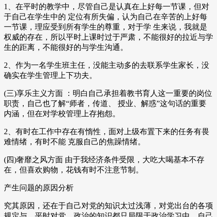
1、在平时的教学中，尽管自己是认真在上好每一节课，但对
于自己在学生中的 定位有所失偏，认为自己在辛苦的上好每
一节课，理应受到所有学生的尊重，对于学 生来说，我就是
权威的存在，所以平时上课时过于严肃，不能很好的拉近与学
生的距离，不能很好的与学生沟通。
2、作为一名学生班主任，没能主动多的去联系学生家长，没
确实在学生管理上下功夫。
(三)享乐主义方面 ：明白自己承担着教书育人这一重要的岗位
职责，自己也了解“师者，传道、 授业、解惑”这句话的重要
内涵，但在对学校管理上存抱怨。
2、有时在工作中存在有惰性，面对上级布置下来的任务有畏
难情绪，有时不能 克服自己的焦躁情绪。
(四)奢靡之风方面 由于我经济条件受限，大吃大喝基本不存
在，但喜欢购物，花钱有时不注意节制。
产生问题的原因分析
究其原因，还在于自己对党的知识太过浅薄，对党出台的各项
规定与，平时对党、政治的知识都只局限于政治学习中，自己