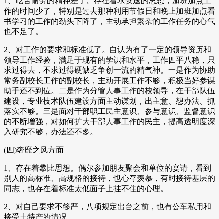
1、吃苦耐劳的精神差了。存在着求安逸的思想，加班加点工
作的时间少了，特别是过去那种利用节假日和晚上加班加点看
书学习的工作的劲头下降了，主动承担繁杂的工作任务的心气
也不足了。
2、对工作的要求和标准低了。自认为有了一定的领导资历和
领导工作经验，满足于现有的学识和水平，工作四平八稳，只
求过得去，不求过得硬缺乏争创一流的精气神。一是作为协助
常务副校长工作的副校长，主动开展工作不够，积极当好参谋
助手还不到位。二是作为分管人事工作的校领导，在干部队伍
建设，专业技术队伍建设方面主动谋划，出主意、想办法、抓
落实不够。三是面对干部职工民主意识、参与意识、监督意识
的不断增强，对如何扩大干部人事工作的民主，提高透明度深
入研究不够，办法还不多。
(四)奢靡之风方面
1、存在着攀比思想。偶尔参加朋友聚会和单位的宴请，看到
别人的高标准、高规格的接待，也心存羡慕，有时接待基层的
同志，也存在着标准太低面子上挂不住的心理。
2、对自己要求不够严，八项规定出台之前，也有公车私用和
接受土特产的情况。