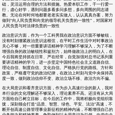
础，灵活运用合理的方法和措施。热爱本职工作，干一行爱一
行，虚心好学，遇到问题多看多问多想，多向周围的同志请
教。无论在何时何地都要老老实实做人，认认真真办案，努力
做到“向人民负责和向党的领导机关负责的一致性”，对国家对
人民负责与对法律负责的一致性
政治意识方面，作为一个工科男我在政治意识方面不够敏锐，
没有时刻绷紧政治意识这根弦，在平时工作生活中对时事政治
关心不够，对一些重要讲话精神学习理解不够深入，为了不断
增强自身的政治敏锐性和鉴别力，始终做政治上的明白人，在
今后我将坚持抓在日常、严在经常，自觉加强对总书记系列重
要讲话精神的学习，进一步坚定中国特色社会主义道路自信、
理论自信、制度自信、文化自信。严格执行党的路线、方针和
政策，严格遵守党的政治纪律，在政治上时刻与党中央保持高
度一致，做到政治信仰不变、政治立场不移、政治方向不偏。
在大局意识和看齐意识方面，作为步入高速行业的新人，我对
本行业的文化理解还不够深入，理论素养不高。还没有从大局
方面给自己树立目标，在今后的工作中，我将积极向党组织靠
拢，深刻领会打造“品质、智慧、绿色、平安、法治”高速，不
断开创高速公路管理事业新征程的精神内涵，不断增强自己的
业务能力和精神素养，争取做到以大局意识为引领，向党中央