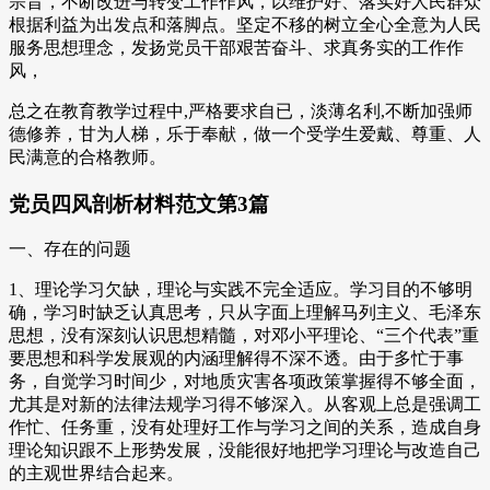
宗旨，不断改进与转变工作作风，以维护好、落实好人民群众
根据利益为出发点和落脚点。坚定不移的树立全心全意为人民
服务思想理念，发扬党员干部艰苦奋斗、求真务实的工作作
风，
总之在教育教学过程中,严格要求自已，淡薄名利,不断加强师
德修养，甘为人梯，乐于奉献，做一个受学生爱戴、尊重、人
民满意的合格教师。
党员四风剖析材料范文第3篇
一、存在的问题
1、理论学习欠缺，理论与实践不完全适应。学习目的不够明
确，学习时缺乏认真思考，只从字面上理解马列主义、毛泽东
思想，没有深刻认识思想精髓，对邓小平理论、“三个代表”重
要思想和科学发展观的内涵理解得不深不透。由于多忙于事
务，自觉学习时间少，对地质灾害各项政策掌握得不够全面，
尤其是对新的法律法规学习得不够深入。从客观上总是强调工
作忙、任务重，没有处理好工作与学习之间的关系，造成自身
理论知识跟不上形势发展，没能很好地把学习理论与改造自己
的主观世界结合起来。