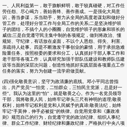
一、人民利益第一，敢于旗帜鲜明，敢于较真碰硬，对工作任
劳任怨、尽心竭力，善始善终、善作善成。一是强化大局意
识，善当参谋，乐当助手，努力从全局的高度老谋划和做好分
管工作，处理好分管工作与全局工作的关系;二是坚决维护班
子的团结，不搞个人的小圈圈，自觉维护班子的形象和班长的
威信;三是自觉遵守民主集中制的各项规定，做到将政治、懂
规矩、守纪律，有话放在桌面，不以个人恩怨、得失、利害、
亲疏待人处事。四是不断激发干事创业的豪情，用于承担急难
险重任务。按照校委的要求和分工，认真抓好干部人事工作和
老干部等各项工作，认真研究加强干部队伍建设和教师队伍建
设等当面的深层次问题，创造性地抓好实践层面各项重点工作
任务的落实，努力为创建一流学府做贡献。
(四)强化敬畏意识，坚守为政清廉的底线。邓小平同志曾指
出，共产党员“一怕党，二怕群众，三怕民主党派，总是好一
些”。我认为这里的“怕”，就是敬畏之心。作为一名党员领导
干部，我将敬畏人民，始终牢记举头三尺有神明的道理;敬畏
权利，始终牢记权利是党和人民赋予的真谛;敬畏法纪，始终
牢记“手莫伸，伸手必被捉“的铁律。自觉用党章和《廉政准
则》规范自己的行为，自觉遵守党的政治纪律、组织人事纪
律、群众工作纪律、财经纪律和廉政纪律，严格执行中央八项