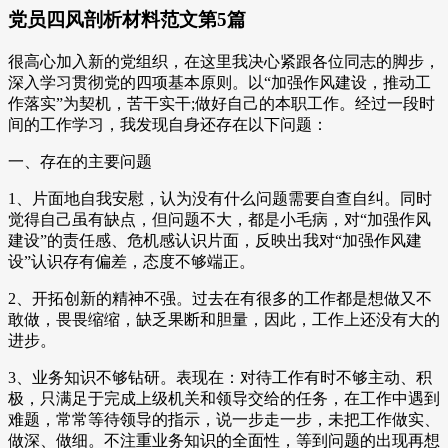
党员四风剖析材料范文第5篇
很高心加入新的党组织，在这里我决心紧跟各位同志的脚步，
深入学习贯彻党的四项基本原则。以“加强作风建设，推动工
作落实”为契机，苦干实干;做好自己的本职工作。经过一段时
间的工作学习，我发现自身还存在以下问题：
一、存在的主要问题
1、片面地自我安慰，认为没有什么问题需要自查自纠。同时
觉得自己虽有缺点，但问题不大，都是小毛病，对“加强作风
建设”的责任感、危机感认识片面，反映出我对“加强作风建
设”认识存有偏差，态度不够端正。
2、开拓创新的精神不强。过去在有很多的工作都是想做又不
敢做，畏畏缩缩，缺乏果断和胆量，因此，工作上还没有大的
进步。
3、业务知识不够钻研。表现在：对待工作有时不够主动、积
极，只满足于完成上级机关和领导交给的任务，在工作中遇到
难题，常常等待领导的指示，说一步走一步，未把工作做实、
做深、做细。不注重业务知识的全面性，等到问题的出现再想