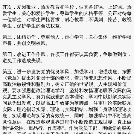
其次，爱岗敬业，热爱教育和学校，认真备好课、上好课。热
爱学生，关心和爱护学生，尊重学生的人格平等、公正对待每
一位学生，对学生严格要求，耐心教导，不讽刺、挖苦、歧视
学生，保护学生的合法权益。
第三，团结协作，尊重他人，虚心学习，关心集体，维护学校
声誉，共创文明校风。
第四，改进工作作风，各项工作都要认真负责，争取做到位，
避免工作造成失误。
第五，进一步发扬党的优良学风，加强学习，增强功底。按照
《党章》提出对党员干部的要求，着力转变思想作风，不断提
高政治敏锐性和鉴别力，树立正确的世界观、人生观和价值
观。要加强思想政治理论学习，坚持和发扬理论联系实际的马
克思主义学风，努力实践党的基本理论，学习中以以解决实际
问题为出发点，以提高工作效能为落脚点，注重理论实际联系
实际，理论指导实际，理论与实际相结，增强自身政治理论功
底，实现理论与实际的有效统一。同时，加强学习中不断提高
党性意识，在改造客观世界过程中不断改造主观世界，真正做
到“讲党性、重品行、作表率”。作为党员干部，围绕党的服务