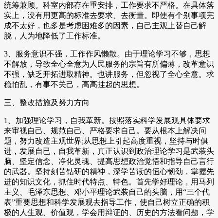
统筹兼顾。科室内部存在重安排，工作要求不严格。在具体落
实上，没有用更高的标准去要求、去衡量。即使有个别事项完
成不太好，也多是考虑困难多的因素，自己主观上替自己解
脱，人为地降低了工作标准。
3、服务意识不强，工作作风懒散。由于理论学习不够，思想
不解放，导致全心全意为人民服务的宗旨有所偏薄，改革意识
不强，缺乏开拓进取精神。也讲服务，但忽视了全心全意。求
稳怕乱，有事不关己，高高挂起的思想。
三、整改措施及努力方向
1、加强理论学习，自我革新。按照落实科学发展观具体要求
来审视自己、规范自己、严格要求自己。要从根本上解决问
题，努力改造主观世界;从思想上引起高度重视，坚持与时俱
进，发展自已，自我革新，真正认识到政治理论学习是武装头
脑、坚定信念、净化灵魂、提高思想政治觉悟和指导自己言行
的武器。坚持刻苦钻研的精神，深学苦读的恒心韧劲，掌握先
进的知识文化，抓住时代特点、特色。首先学好理论，用马列
主义、毛泽东思想、邓小平理论武装自己的头脑，用“三个代
表”重要思想和科学发展观去指导工作，使自己树立正确的积
极的人生观、价值观，学会用辩证的、历史的方法看问题，学