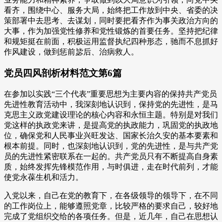
看齐，围绕中心、服务大局，始终把工作放到中央、省委的决
策部署中去思考、去谋划，同时要把看齐作为事关政治方向的
大事，作为加强党性修养和党性锻炼的首要任务。坚持把纪律
和规矩挺在前面，积极运用监督执纪四种形态，驰而不息抓好
作风建设，做到惩前毖后、治病救人。
党员四风剖析材料范文第6篇
在参加以实践“三个代表”重要思想为主要内容的保持共产党员
先进性教育活动中，我深刻地认识到，保持党的先进性，是马
克思主义政党建设理论的核心内容和永恒主题。特别是对我们
党这样的执政党来讲，是提高党的执政能力，巩固党的执政地
位，确保党和人民事业兴旺发达、国家长治久安的基本要素和
根本前提。同时，也深刻地认识到，党的先进性，是与共产党
员的先进性紧密联系在一起的。共产党员只有不断提高自身素
质，始终发挥先锋模范作用，与时俱进，走在时代前列，才能
使党永葆生机和活力。
入党以来，自己在党的教育下，在各级领导的领导下，在不同
的工作岗位上，能够遵照党章，比较严格的要求自己，较好地
完成了党组织交给的各项任务。但是，近几年，自己在思想认