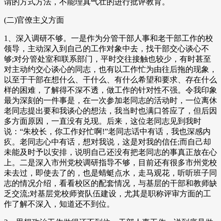
谓的方式方法，不能理真气壮的进行批评教育。
(二)官僚主义方面
1、深入调研不够。一是作为分管干部人事和老干部工作的校
领导，主动深入到自己的工作对象中去，找干部交心谈心不
够;对分管处室和联系部门，平时交往接触也较少，有时甚至
对主动约交心谈心的同志，也有以工作忙为由往后拖的现象，
以至于干部在想什么、干什么、有什么希望和要求、存在什么
样的困难，了解得不深不透，做工作的针对性不强。令我印象
最为深刻的一件事是，在一次参加老同志的活动时，一位离休
老同志提出要和我谈心的想法，我当时也满口答应了，但后因
多方面原因，一直没有兑现。后来，这位老同志见到我时
说：“朱校长，你工作好忙啊!”老同志话中有话，我也深感内
疚。老同志心中有话，想对我说，这是对我的信任;而自己却
未能及时予以安排，说明自己还没有把老同志的事真正放在心
上。二是深入市州党校调研指导不够，目前还有很多市州党校
未去过，即使去了的，也是蜻蜓点水，走马观花，听听班子同
志的情况介绍，看看校区的配套情况，与基层的干部和教师缺
乏交流;对基层党校师资队伍建设，尤其是职称评审方面的工
作了解不深入，知道还不到位。