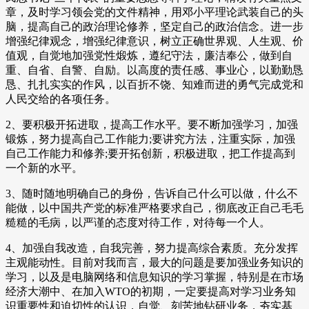
章，及时学习领会党的文件精神，用邓小平理论武装自己的头
脑，提高自己的政治理论修养，坚定自己的政治信念。进一步
增强纪律观念，增强纪律意识，树立正确世界观、人生观、价
值观，自觉地加强党性煅炼，遵纪守法，廉洁奉公，做到自
重、自省、自警、自励。以高度的责任感、事业心，以勤勤恳
恳、扎扎实实的作风，以百折不饶、知难而进的勇气完成党和
人民交给的各项任务。
2、要积极开拓进取，提高工作水平。要不断加强学习，加强
锻炼，努力提高自己工作能力;要讲究方法，注重实际，加强
自己工作能力和修养;要开拓创新，积极进取，把工作提高到
一个新的水平。
3、随时随地明确自己的身份，告诉自己什么可以做，什么不
能做，以中国共产党的标准严格要求自己，彻底改正自己毛毛
糙糙的毛病，以严谨的态度对待工作，对待每一个人。
4、加强自我改造，自我完善，努力提高综合素质。充分发挥
主观能动性。目前对我而言，最大的问题是要加强业务知识的
学习，以及是电脑网络和信息知识的学习掌握，特别是在市场
经济大潮中、在加入WTO的初期，一定要提高对学习业务知
识重要性和迫切性的认识，自觉、刻苦地钻研业务，夯实基